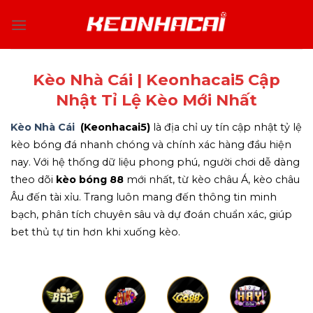
Bỏ
qua
nội
dung
Kèo Nhà Cái | Keonhacai5 Cập
Nhật Tỉ Lệ Kèo Mới Nhất
Kèo Nhà Cái
(Keonhacai5)
là địa chỉ uy tín cập nhật tỷ lệ
kèo bóng đá nhanh chóng và chính xác hàng đầu hiện
nay. Với hệ thống dữ liệu phong phú, người chơi dễ dàng
theo dõi
kèo bóng 88
mới nhất, từ kèo châu Á, kèo châu
Âu đến tài xỉu. Trang luôn mang đến thông tin minh
bạch, phân tích chuyên sâu và dự đoán chuẩn xác, giúp
bet thủ tự tin hơn khi xuống kèo.