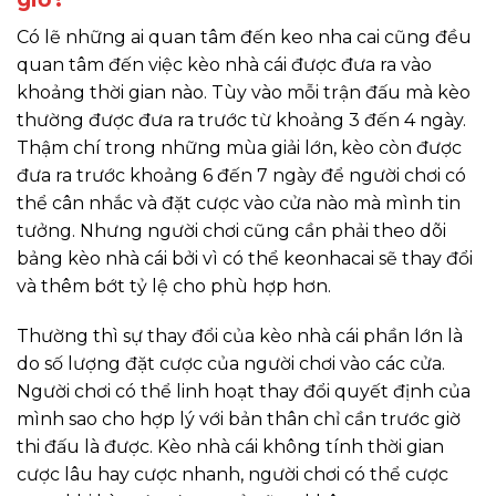
Có lẽ những ai quan tâm đến keo nha cai cũng đều
Liversedge
-
Penistone 
14:00
-
quan tâm đến việc kèo nhà cái được đưa ra vào
Frickley Athletic
-
Campion A
14:00
-
khoảng thời gian nào. Tùy vào mỗi trận đấu mà kèo
thường được đưa ra trước từ khoảng 3 đến 4 ngày.
Garforth Town A.F.C.
-
14:00
-
Thậm chí trong những mùa giải lớn, kèo còn được
Abbey Hey F.C.
-
Ossett Uni
14:00
-
đưa ra trước khoảng 6 đến 7 ngày để người chơi có
thể cân nhắc và đặt cược vào cửa nào mà mình tin
Clitheroe
-
A.F.C. Liver
14:00
-
tưởng. Nhưng người chơi cũng cần phải theo dõi
Chadderton FC
-
Witton Albi
14:00
-
bảng kèo nhà cái bởi vì có thể keonhacai sẽ thay đổi
và thêm bớt tỷ lệ cho phù hợp hơn.
Wythenshawe Town
-
Cheadle T
14:00
-
Silsden A.F.C.
-
Mossley
14:00
Thường thì sự thay đổi của kèo nhà cái phần lớn là
-
do số lượng đặt cược của người chơi vào các cửa.
Ramsbottom United
-
South Lond
14:00
-
Người chơi có thể linh hoạt thay đổi quyết định của
mình sao cho hợp lý với bản thân chỉ cần trước giờ
Nelson
-
14:00
-
thi đấu là được. Kèo nhà cái không tính thời gian
Handsworth FC
-
Prestwich 
14:00
-
cược lâu hay cược nhanh, người chơi có thể cược