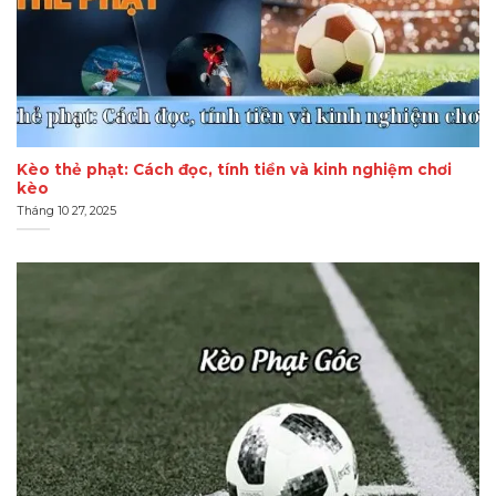
Atletico Tucuman
-
17:45
-
[6]
Deportivo Riestra
-
17:45
-
[10]
Club Atletico Tigre
-
River Plate
20:00
-
[7]
Boca Juniors
-
Velez Sarsf
22:15
-
[8]
Kèo thẻ phạt: Cách đọc, tính tiền và kinh nghiệm chơi
09/08
kèo
CA Independiente
-
CA Platens
-
[2]
00:30
Tháng 10 27, 2025
09/08
Instituto de Córdoba
-
-
[4]
00:30
HẠNG 2 HÀ LAN
Den Bosch
-
14:30
-
[11]
Loading more...