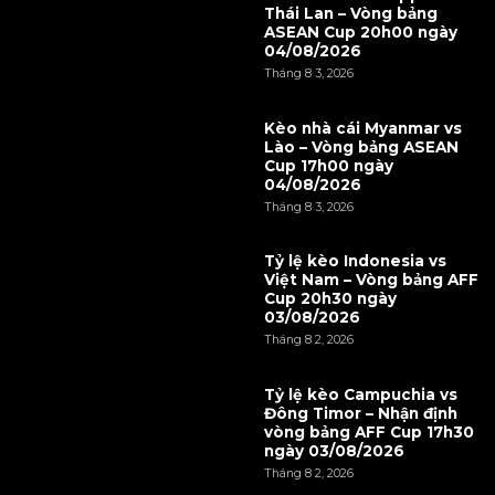
Thái Lan – Vòng bảng
ASEAN Cup 20h00 ngày
04/08/2026
Tháng 8 3, 2026
Kèo nhà cái Myanmar vs
Lào – Vòng bảng ASEAN
Cup 17h00 ngày
04/08/2026
Tháng 8 3, 2026
Tỷ lệ kèo Indonesia vs
Việt Nam – Vòng bảng AFF
Cup 20h30 ngày
03/08/2026
Tháng 8 2, 2026
Tỷ lệ kèo Campuchia vs
Đông Timor – Nhận định
vòng bảng AFF Cup 17h30
ngày 03/08/2026
Tháng 8 2, 2026