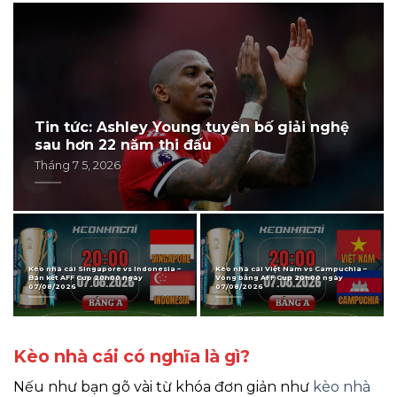
0
1
Laugu United
-
Kossa FC
80'
5
-
1
SOUTH AUSTRALIA RESERVE LEAGUE
2
2
Eastern United Reserves
-
56'
0
-
2
2
1
Croydon Kings Reserve
-
HT
Tin tức: Ashley Young tuyên bố giải nghệ
0
-
3
sau hơn 22 năm thi đấu
5
1
Adelaide City Reserve
-
HT
1
-
1
Tháng 7 5, 2026
1
0
Modbury Jets Reserves
-
36'
2
-
1
0
0
Campbelltown City Reserve
-
36'
1
-
1
0
2
Fulham United FC Reserves
-
36'
0
-
1
Kèo nhà cái Singapore vs Indonesia –
Kèo nhà cái Việt Nam vs Campuchia –
Bán kết AFF Cup 20h00 ngày
Vòng bảng AFF Cup 20h00 ngày
07/08/2026
07/08/2026
AUSTRALIA NORTHERN NEW SOUTH WALES U20 LEAGUE
0
0
University of New South Wales U20
-
36'
1
-
3
Kèo nhà cái có nghĩa là gì?
AUSTRALIA CAPITAL TERRITORY U23 LEAGUE
Nếu như bạn gõ vài từ khóa đơn giản như
kèo nhà
0
3
Canberra Olympic U23
-
90+3'
3
-
7