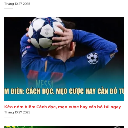
Tháng 10 27, 2025
Virginia Water
-
South Park
14:00
-
Godalming Town
-
Tunbridge 
14:00
-
Deal Town
-
Sutton Athle
14:00
-
Broadbridge Heath
-
14:00
-
Whitstable Town
-
Roffey
14:00
-
Merstham
-
Raynes Par
14:00
-
Kennington
-
Sheppey Un
14:00
-
Redhill
-
Ashford Un
14:00
-
Hassocks
-
Sevenoaks
14:00
-
Bedfont
-
Kèo ném biên: Cách đọc, mẹo cược hay cần bỏ túi ngay
14:00
-
Tháng 10 27, 2025
Sutton Common Rovers
-
Phoenix Sp
14:00
-