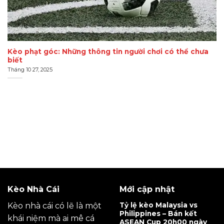
Kèo phạt góc: Những thông tin người chơi có thể chưa
biết
Tháng 10 27, 2025
Kèo Nhà Cái
Mới cập nhật
Tỷ lệ kèo Malaysia vs
Kèo nhà cái có lẽ là một
Philippines – Bán kết
khái niệm mà ai mê cá
ASEAN Cup 20h00 ngày