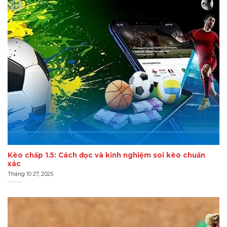
Faversham Town
-
14:00
-
Corinthian-Casuals
-
Lingfield
14:00
-
Epsom Ewell
-
Chipstead 
14:00
-
Ashford Town
-
Bearsted
14:00
-
Steyning Town
-
Erith Town
14:00
-
Tadley Calleva
-
14:00
-
Portland United
-
14:00
-
Sherborne Town
-
14:00
-
Shepton Mallet
-
Bashley
Kèo chấp 1.5: Cách đọc và kinh nghiệm soi kèo chuẩn
14:00
-
xác
Cowes Sports
-
Hamble Cl
Tháng 10 27, 2025
14:00
-
East Cowes Victoria Athletic
-
AFC Stone
14:00
-
Laverstock Ford
-
14:00
-