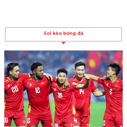
Clapton Community
-
Benfleet
14:00
-
kuwin
Newport Pagnell Town
-
Marlow
14:00
-
North Leigh
-
14:00
-
Soi kèo bóng đá
Easington Sports
-
14:00
-
Windsor Eton
-
14:00
-
Wells City
-
14:00
-
Holyport F.C.
-
14:00
-
Roman Glass St George
-
Hallen
14:00
-
Swindon Supermarine
-
Tuffley Ro
14:00
-
Highworth Town
-
14:00
-
Beaconsfield SYCOB
-
Penn Tyler
14:00
-
Kidlington
-
Larkhall Ath
14:00
-