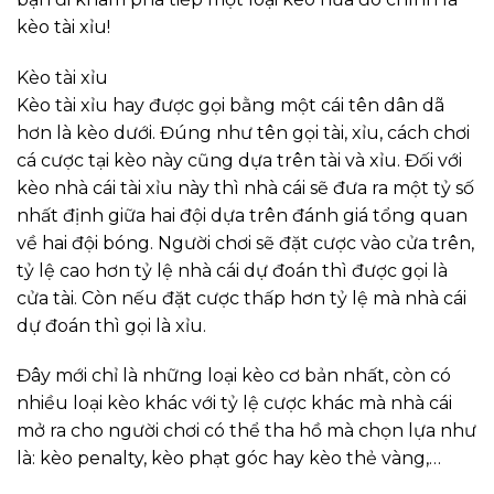
kèo tài xỉu!
Ely City F.C.
-
14:00
-
Histon
-
14:00
-
Kèo tài xỉu
Kèo tài xỉu hay được gọi bằng một cái tên dân dã
Godmanchester Rovers
-
Newmarket
14:00
-
hơn là kèo dưới. Đúng như tên gọi tài, xỉu, cách chơi
Stowmarket Town
-
St Neots T
cá cược tại kèo này cũng dựa trên tài và xỉu. Đối với
14:00
-
kèo nhà cái tài xỉu này thì nhà cái sẽ đưa ra một tỷ số
Dereham Town
-
14:00
-
nhất định giữa hai đội dựa trên đánh giá tổng quan
về hai đội bóng. Người chơi sẽ đặt cược vào cửa trên,
Kirkley Pakefield
-
little oakley
14:00
-
tỷ lệ cao hơn tỷ lệ nhà cái dự đoán thì được gọi là
Mulbarton Wanderers F.C.
-
Lakenheath
14:00
-
cửa tài. Còn nếu đặt cược thấp hơn tỷ lệ mà nhà cái
dự đoán thì gọi là xỉu.
Lowestoft Town
-
Cambridge 
14:00
-
Harleston Town
-
14:00
-
Đây mới chỉ là những loại kèo cơ bản nhất, còn có
nhiều loại kèo khác với tỷ lệ cược khác mà nhà cái
Brantham Athletic
-
14:00
-
mở ra cho người chơi có thể tha hồ mà chọn lựa như
Cornard United
-
14:00
-
là: kèo penalty, kèo phạt góc hay kèo thẻ vàng,…
Wisbech Town
-
14:00
-