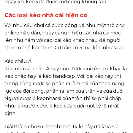
ngay khi kèo vừa được mở cũng không sao.
Barnoldswick Town
-
14:00
-
Tadcaster Albion
-
14:00
-
Các loại kèo nhà cái hiện có
Burscough F.C.
-
Droylsden
14:00
-
Với nhu cầu chơi cá cược bóng đá như một trò chơi
online hấp dẫn, ngày càng nhiều các nhà cái mọc
Keighley Town
-
14:00
-
lên như nấm với các loại kèo khác nhau để người
Stourport Swifts
-
Hanley To
14:00
-
chơi có thể lựa chọn. Cơ bản có 3 loại kèo như sau:
Pershore Town 88
-
Brocton
14:00
-
Kèo châu Á
Kèo nhà cái châu Á hay còn được gọi tên gọi khác là
Rugby Borough
-
SC Inkberr
14:00
-
kèo chấp hay là kèo handicap. Với loại kèo này thì
Westfields F.C.
-
14:00
-
trong bảng cược sẽ phân ra làm hai cửa theo năng
lực của đội bóng, phân ra làm cửa trên và cửa dưới.
Stafford Rangers
-
Tividale
14:00
-
Người cược ở keonhacai cửa trên thì sẽ phải chấp
Gresley Rovers
-
14:00
-
những người cược ở kèo cửa dưới một tỷ lệ nhất
định.
Winsford United
-
14:00
-
Shifnal Town
-
Clay Cross
14:00
-
Giải thích cho sự chênh lệch tỷ lệ này đó là vì sự