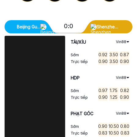
0
:
0
Beijing Guoan
Shenzhen Peng City
TÀI/XỈU
Vin88
0.92
3.50
0.87
Sớm
0.90
3.50
0.90
Trực tiếp
HDP
Vin88
0.97
1.75
0.82
Sớm
0.90
1.25
0.90
Trực tiếp
PHẠT GÓC
Vin88
0.90
10.50
0.80
Sớm
0.83
10.50
0.83
Trực tiếp