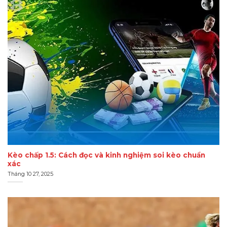
Kèo chấp 1.5: Cách đọc và kinh nghiệm soi kèo chuẩn
xác
Tháng 10 27, 2025