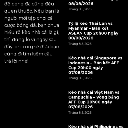
độ bóng đá cũng đều
08/08/2026
Tháng 8 5, 2026
quen thuộc. Nếu bạn là
người mới tập chơi cá
Tỷ lệ kèo Thái Lan vs
cược bóng đá, bạn chưa
Myanmar – Bán kết
hiểu rõ kèo nhà cái là gì,
ASEAN Cup 20h00 ngày
08/08/2026
thì đừng lo vì ngay sau
Tháng 8 5, 2026
đây iohio.org sẽ đưa bạn
cùng đi tìm kiếm câu
Kèo nhà cái Singapore vs
trả lời nhé!
Indonesia – Bán kết AFF
Cup 20h00 ngày
07/08/2026
Tháng 8 5, 2026
Kèo nhà cái Việt Nam vs
Campuchia – Vòng bảng
AFF Cup 20h00 ngày
07/08/2026
Tháng 8 5, 2026
Kèo nhà cái Philippines vs