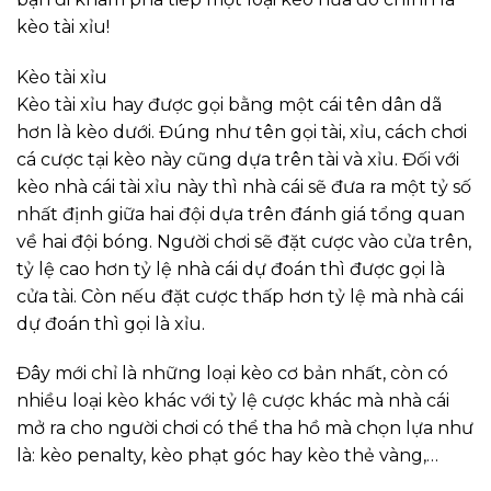
kèo tài xỉu!
Kèo tài xỉu
Kèo tài xỉu hay được gọi bằng một cái tên dân dã
hơn là kèo dưới. Đúng như tên gọi tài, xỉu, cách chơi
cá cược tại kèo này cũng dựa trên tài và xỉu. Đối với
kèo nhà cái tài xỉu này thì nhà cái sẽ đưa ra một tỷ số
nhất định giữa hai đội dựa trên đánh giá tổng quan
về hai đội bóng. Người chơi sẽ đặt cược vào cửa trên,
tỷ lệ cao hơn tỷ lệ nhà cái dự đoán thì được gọi là
cửa tài. Còn nếu đặt cược thấp hơn tỷ lệ mà nhà cái
dự đoán thì gọi là xỉu.
Đây mới chỉ là những loại kèo cơ bản nhất, còn có
nhiều loại kèo khác với tỷ lệ cược khác mà nhà cái
mở ra cho người chơi có thể tha hồ mà chọn lựa như
là: kèo penalty, kèo phạt góc hay kèo thẻ vàng,…