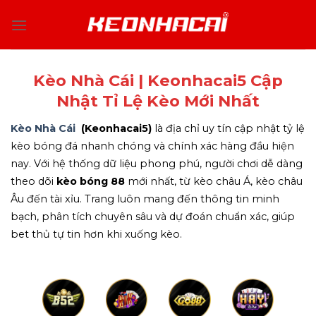
Bỏ
qua
nội
dung
Kèo Nhà Cái | Keonhacai5 Cập
Nhật Tỉ Lệ Kèo Mới Nhất
Kèo Nhà Cái
(Keonhacai5)
là địa chỉ uy tín cập nhật tỷ lệ
kèo bóng đá nhanh chóng và chính xác hàng đầu hiện
nay. Với hệ thống dữ liệu phong phú, người chơi dễ dàng
theo dõi
kèo bóng 88
mới nhất, từ kèo châu Á, kèo châu
Âu đến tài xỉu. Trang luôn mang đến thông tin minh
bạch, phân tích chuyên sâu và dự đoán chuẩn xác, giúp
bet thủ tự tin hơn khi xuống kèo.