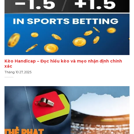
Kèo Handicap – Đọc hiểu kèo và mẹo nhận định chính
xác
Tháng 10 27, 2025