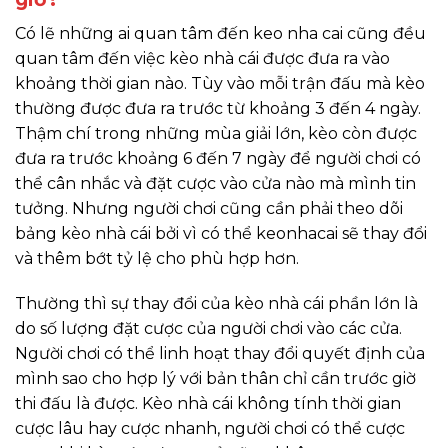
CÁC TRẬN SẮP DIỄN RA
Có lẽ những ai quan tâm đến keo nha cai cũng đều
quan tâm đến việc kèo nhà cái được đưa ra vào
GIẢI VÔ ĐỊCH BÓNG ĐÁ ĐÔNG NAM Á
khoảng thời gian nào. Tùy vào mỗi trận đấu mà kèo
Singapore
-
Indonesia
13:00
-
[148]
[
thường được đưa ra trước từ khoảng 3 đến 4 ngày.
Thậm chí trong những mùa giải lớn, kèo còn được
Việt Nam
-
Campuchia
13:00
-
[99]
đưa ra trước khoảng 6 đến 7 ngày để người chơi có
FA CUP
thể cân nhắc và đặt cược vào cửa nào mà mình tin
tưởng. Nhưng người chơi cũng cần phải theo dõi
Sheffield FC
-
Parkgate
18:30
-
bảng kèo nhà cái bởi vì có thể keonhacai sẽ thay đổi
Thornbury Town
-
Brislington
18:30
-
và thêm bớt tỷ lệ cho phù hợp hơn.
Kingstonian
-
Hastings Un
18:45
-
Thường thì sự thay đổi của kèo nhà cái phần lớn là
Romulus FC
-
Highgate U
18:45
-
do số lượng đặt cược của người chơi vào các cửa.
Người chơi có thể linh hoạt thay đổi quyết định của
Thetford Town F.C.
-
Yaxley
18:45
-
mình sao cho hợp lý với bản thân chỉ cần trước giờ
Enfield 1893
-
18:45
thi đấu là được. Kèo nhà cái không tính thời gian
-
cược lâu hay cược nhanh, người chơi có thể cược
Hartpury University
-
Cirencester
18:45
-