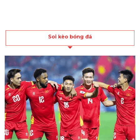
kuwin
Soi kèo bóng đá