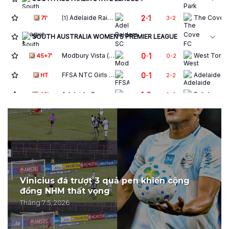
2
1
Adelaide Raiders SC
-
The Cove 
71'
3
-
2
[1]
SOUTH AUSTRALIA WOMEN'S PREMIER LEAGUE
0
1
Modbury Vista (w)
-
45+7'
0
-
2
0
1
FFSA NTC Girls Women
-
HT
2
-
2
1
3
Adelaide Comets Women
-
42'
0
-
0
RUS M-LEAGUE
3
4
Almaz Antey Youth
-
81'
5
-
3
[9]
0
0
Konopliev Youth
-
37'
2
-
1
[6]
AUSTRALIA NEW SOUTH WALES WOMEN'S PREMIER LEAGUE
Vinicius đá trượt 3 quả pen khiến cộng
0
0
Broadmeadow Magic Women
-
74'
đồng NHM thất vọng
0
-
4
Tháng 7 5, 2026
AUSTRALIA QUEENSLAND STATE WOMEN'S LEAGUE
1
0
Queensland Lions Women
-
45+7'
2
-
0