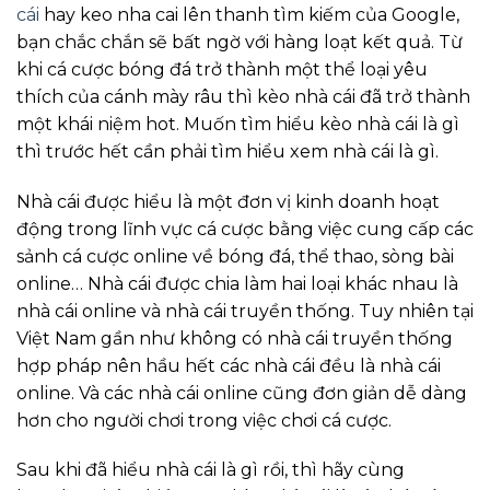
cái
hay keo nha cai lên thanh tìm kiếm của Google,
0
1
Polonia Bytom
-
28'
2
-
2
bạn chắc chắn sẽ bất ngờ với hàng loạt kết quả. Từ
[10]
khi cá cược bóng đá trở thành một thể loại yêu
CHANCE NÁRODNÍ LIGA
thích của cánh mày râu thì kèo nhà cái đã trở thành
3
2
SK Slavia Praha B
-
FK Třinec
72'
1
-
4
[9]
[1
một khái niệm hot. Muốn tìm hiểu kèo nhà cái là gì
thì trước hết cần phải tìm hiểu xem nhà cái là gì.
1
0
FC Vysočina Jihlava
-
Fotbal Pří
43'
1
-
1
[4]
Nhà cái được hiểu là một đơn vị kinh doanh hoạt
0
0
FK Dukla Praha
-
28'
0
-
1
[2]
động trong lĩnh vực cá cược bằng việc cung cấp các
0
0
Slezský FC Opava
-
SK Kladno
28'
0
-
1
[5]
[
sảnh cá cược online về bóng đá, thể thao, sòng bài
online… Nhà cái được chia làm hai loại khác nhau là
0
0
1.SK Prostějov
-
MFK Karvin
28'
1
-
1
[14]
nhà cái online và nhà cái truyền thống. Tuy nhiên tại
1
0
FK Viagem Ústí nad Labem
-
28'
2
-
1
[1]
Việt Nam gần như không có nhà cái truyền thống
hợp pháp nên hầu hết các nhà cái đều là nhà cái
0
0
FC Sellier & Bellot Vlašim
-
28'
1
-
2
[12]
online. Và các nhà cái online cũng đơn giản dễ dàng
CZECH THIRD LEAGUE
hơn cho người chơi trong việc chơi cá cược.
2
0
SK Lisen B
-
HT
1
-
1
Sau khi đã hiểu nhà cái là gì rồi, thì hãy cùng