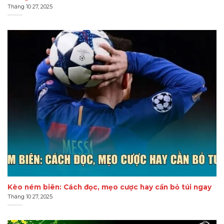
Tháng 10 27, 2025
Kèo ném biên: Cách đọc, mẹo cược hay cần bỏ túi ngay
Tháng 10 27, 2025