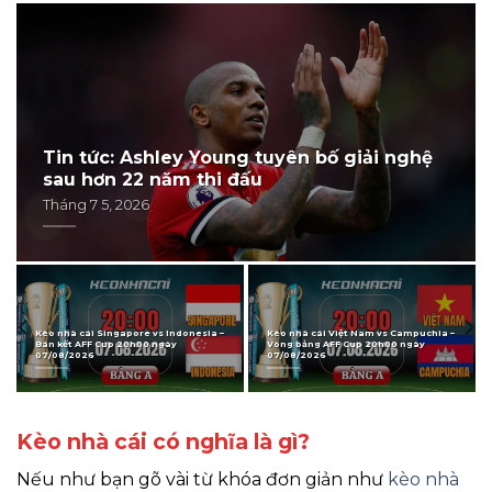
0
0
Kiffen Helsinki
-
Union Plaan
28'
2
-
2
[1]
1
1
Atlantis
-
28'
0
-
3
[5]
1
1
PPJ Akatemia
-
HPS
28'
1
-
3
[7]
[4]
Tin tức: Ashley Young tuyên bố giải nghệ
HẠNG 3 ÁO
sau hơn 22 năm thi đấu
2
0
VfB Hohenems
-
Lustenau
28'
1
-
1
Tháng 7 5, 2026
[7]
[1
0
0
SVG Reichenau
-
WSG Tirol II
13'
0
-
0
VĐQG ÁO NỮ
0
0
LASK Linz (W)
-
28'
0
-
0
[3]
Kèo nhà cái Singapore vs Indonesia –
Kèo nhà cái Việt Nam vs Campuchia –
Bán kết AFF Cup 20h00 ngày
Vòng bảng AFF Cup 20h00 ngày
07/08/2026
07/08/2026
RUS M-LEAGUE
1
2
FC Rodina Moscow Youth
-
FK Ural You
70'
1
-
2
[5]
Kèo nhà cái có nghĩa là gì?
0
1
Dinamo Moscow Youth
-
28'
3
-
1
[8]
Nếu như bạn gõ vài từ khóa đơn giản như
kèo nhà
DIVISION 1 BA LAN