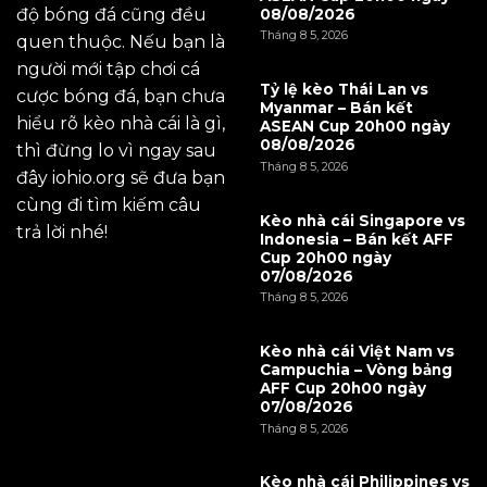
độ bóng đá cũng đều
08/08/2026
Tháng 8 5, 2026
quen thuộc. Nếu bạn là
người mới tập chơi cá
Tỷ lệ kèo Thái Lan vs
cược bóng đá, bạn chưa
Myanmar – Bán kết
hiểu rõ kèo nhà cái là gì,
ASEAN Cup 20h00 ngày
08/08/2026
thì đừng lo vì ngay sau
Tháng 8 5, 2026
đây iohio.org sẽ đưa bạn
cùng đi tìm kiếm câu
Kèo nhà cái Singapore vs
trả lời nhé!
Indonesia – Bán kết AFF
Cup 20h00 ngày
07/08/2026
Tháng 8 5, 2026
Kèo nhà cái Việt Nam vs
Campuchia – Vòng bảng
AFF Cup 20h00 ngày
07/08/2026
Tháng 8 5, 2026
Kèo nhà cái Philippines vs