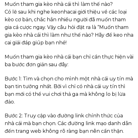
KYRGYZ PREMIER LEAGUE
Muốn tham gia kèo nhà cái thì làm thế nào?
Có lẽ sau khi nghe keonhacai giới thiệu về các loại
3
1
FK Dordoi Bishkek
-
90+2'
8
-
1
kèo cơ bản, chắc hẳn nhiều người đã muốn tham
GERMAN BAVARIA LEAGUE
gia cá cược ngay. Vậy câu hỏi đặt ra là “Muốn tham
gia kèo nhà cái thì làm như thế nào? Hãy để keo nha
0
0
Nurnberg II
-
TSV Buchb
28'
0
-
0
cai giải đáp giúp bạn nhé!
0
1
TSV Schwaben Augsburg
-
VfB Eichstat
28'
0
-
0
Muốn tham gia kèo nhà cái bạn chỉ cần thực hiện vài
POLAND WOMEN LEAGUE
ba bước đơn giản sau đây:
0
1
Czarni Sosnowiec II (w)
-
28'
0
-
4
Bước 1: Tìm và chọn cho mình một nhà cái uy tín mà
SUPER 8
bạn tin tưởng nhất. Bởi vì chỉ có nhà cái uy tín thì
1
0
BUL FC
-
28'
2
-
0
bạn mới có thể vui chơi thả ga mà không lo bị lừa
đảo.
PERUVIAN LIGA 3
Bước 2: Truy cập vào đường link chính thức của
0
0
Sport Boys Reserves
-
28'
3
-
0
nhà cái mà bạn chọn. Các đường link mạo danh dẫn
CÁC TRẬN SẮP DIỄN RA
đến trang web không rõ ràng bạn nên cẩn thận.
FA CUP