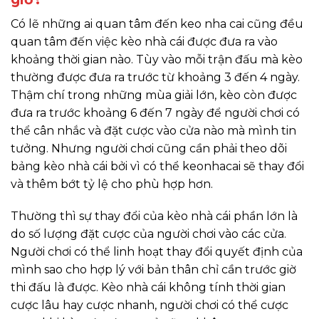
Có lẽ những ai quan tâm đến keo nha cai cũng đều
HẠNG 2 SLOVENIA
quan tâm đến việc kèo nhà cái được đưa ra vào
1
0
ND Beltinci
-
HT
5
-
3
[4]
khoảng thời gian nào. Tùy vào mỗi trận đấu mà kèo
thường được đưa ra trước từ khoảng 3 đến 4 ngày.
0
0
Dren Vrhnika
-
Triglav Gor
HT
3
-
2
Thậm chí trong những mùa giải lớn, kèo còn được
0
0
NK Krka
-
Bistrica
28'
0
-
1
[12]
[6]
đưa ra trước khoảng 6 đến 7 ngày để người chơi có
thể cân nhắc và đặt cược vào cửa nào mà mình tin
HẠNG NHẤT KAZAKHSTAN
tưởng. Nhưng người chơi cũng cần phải theo dõi
3
0
Turan
-
Astana B
69'
3
-
2
[3]
[5]
bảng kèo nhà cái bởi vì có thể keonhacai sẽ thay đổi
và thêm bớt tỷ lệ cho phù hợp hơn.
ESTONIAN PREMIUM LIIGA
0
0
FC Kuressaare
-
Harju JK La
28'
3
-
3
[9]
Thường thì sự thay đổi của kèo nhà cái phần lớn là
do số lượng đặt cược của người chơi vào các cửa.
MOLDOVAN LIGA 1
Người chơi có thể linh hoạt thay đổi quyết định của
1
3
Iskra Stal Ribnita
-
74'
0
-
0
[3]
mình sao cho hợp lý với bản thân chỉ cần trước giờ
thi đấu là được. Kèo nhà cái không tính thời gian
2
0
CF Univer Comrat
-
71'
7
-
0
[5]
cược lâu hay cược nhanh, người chơi có thể cược
0
0
National Ialoveni
-
70'
0
-
0
[3]