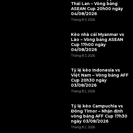
Thái Lan – Vòng bảng
ASEAN Cup 20h00 ngày
04/08/2026
Tháng 8 3, 2026
Kèo nhà cái Myanmar vs
Lào – Vòng bảng ASEAN
Cup 17h00 ngày
04/08/2026
Tháng 8 3, 2026
Tỷ lệ kèo Indonesia vs
Việt Nam – Vòng bảng AFF
Cup 20h30 ngày
03/08/2026
Tháng 8 2, 2026
Tỷ lệ kèo Campuchia vs
Đông Timor – Nhận định
vòng bảng AFF Cup 17h30
ngày 03/08/2026
Tháng 8 2, 2026