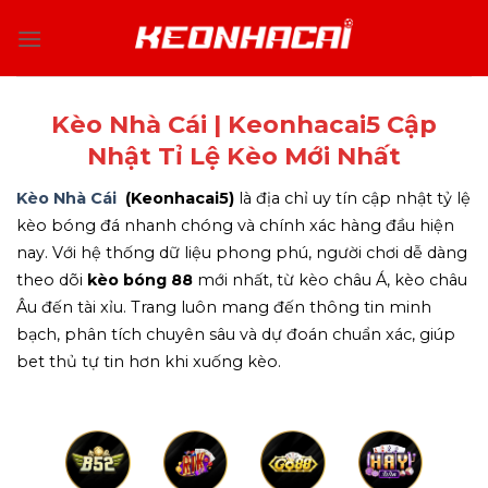
Bỏ
qua
nội
dung
Kèo Nhà Cái | Keonhacai5 Cập
Nhật Tỉ Lệ Kèo Mới Nhất
Kèo Nhà Cái
(Keonhacai5)
là địa chỉ uy tín cập nhật tỷ lệ
kèo bóng đá nhanh chóng và chính xác hàng đầu hiện
nay. Với hệ thống dữ liệu phong phú, người chơi dễ dàng
theo dõi
kèo bóng 88
mới nhất, từ kèo châu Á, kèo châu
Âu đến tài xỉu. Trang luôn mang đến thông tin minh
bạch, phân tích chuyên sâu và dự đoán chuẩn xác, giúp
bet thủ tự tin hơn khi xuống kèo.