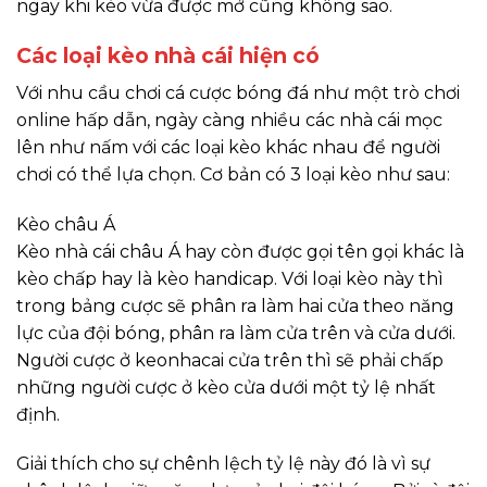
ngay khi kèo vừa được mở cũng không sao.
Các loại kèo nhà cái hiện có
Với nhu cầu chơi cá cược bóng đá như một trò chơi
online hấp dẫn, ngày càng nhiều các nhà cái mọc
lên như nấm với các loại kèo khác nhau để người
chơi có thể lựa chọn. Cơ bản có 3 loại kèo như sau:
Kèo châu Á
Kèo nhà cái châu Á hay còn được gọi tên gọi khác là
kèo chấp hay là kèo handicap. Với loại kèo này thì
trong bảng cược sẽ phân ra làm hai cửa theo năng
lực của đội bóng, phân ra làm cửa trên và cửa dưới.
Người cược ở keonhacai cửa trên thì sẽ phải chấp
những người cược ở kèo cửa dưới một tỷ lệ nhất
định.
Giải thích cho sự chênh lệch tỷ lệ này đó là vì sự