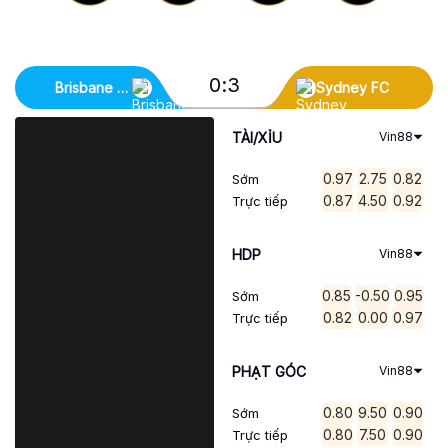
0
:
3
Brisbane Roar
Sydney FC
TÀI/XỈU
Vin88
0.97
2.75
0.82
Sớm
0.87
4.50
0.92
Trực tiếp
HDP
Vin88
0.85
-0.50
0.95
Sớm
0.82
0.00
0.97
Trực tiếp
PHẠT GÓC
Vin88
0.80
9.50
0.90
Sớm
0.80
7.50
0.90
Trực tiếp