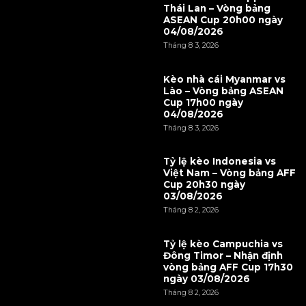
Thái Lan – Vòng bảng
ASEAN Cup 20h00 ngày
04/08/2026
Tháng 8 3, 2026
Kèo nhà cái Myanmar vs
Lào – Vòng bảng ASEAN
Cup 17h00 ngày
04/08/2026
Tháng 8 3, 2026
Tỷ lệ kèo Indonesia vs
Việt Nam – Vòng bảng AFF
Cup 20h30 ngày
03/08/2026
Tháng 8 2, 2026
Tỷ lệ kèo Campuchia vs
Đông Timor – Nhận định
vòng bảng AFF Cup 17h30
ngày 03/08/2026
Tháng 8 2, 2026