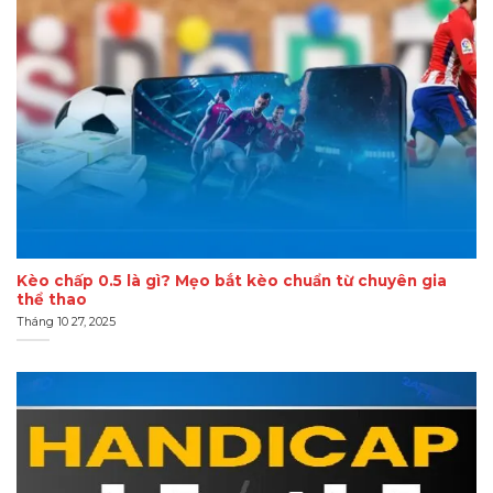
Kèo chấp 0.5 là gì? Mẹo bắt kèo chuẩn từ chuyên gia
thể thao
Tháng 10 27, 2025