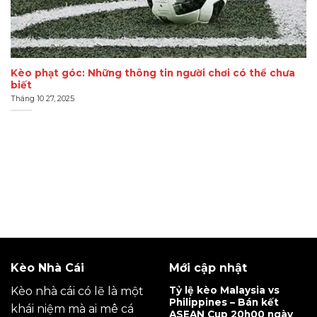
Kèo phạt góc: Những thông tin người chơi có thể chưa
biết
Tháng 10 27, 2025
Kèo Nhà Cái
Mới cập nhật
Tỷ lệ kèo Malaysia vs
Kèo nhà cái có lẽ là một
Philippines – Bán kết
khái niệm mà ai mê cá
ASEAN Cup 20h00 ngày