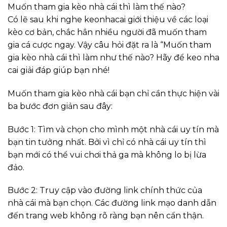
Muốn tham gia kèo nhà cái thì làm thế nào?
Có lẽ sau khi nghe keonhacai giới thiệu về các loại
kèo cơ bản, chắc hẳn nhiều người đã muốn tham
gia cá cược ngay. Vậy câu hỏi đặt ra là “Muốn tham
gia kèo nhà cái thì làm như thế nào? Hãy để keo nha
cai giải đáp giúp bạn nhé!
Muốn tham gia kèo nhà cái bạn chỉ cần thực hiện vài
ba bước đơn giản sau đây:
Bước 1: Tìm và chọn cho mình một nhà cái uy tín mà
bạn tin tưởng nhất. Bởi vì chỉ có nhà cái uy tín thì
bạn mới có thể vui chơi thả ga mà không lo bị lừa
đảo.
Bước 2: Truy cập vào đường link chính thức của
nhà cái mà bạn chọn. Các đường link mạo danh dẫn
đến trang web không rõ ràng bạn nên cẩn thận.