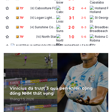
5
2
Caboolture FC
-
73'
4
-
4
[6]
3
1
Logan Lightning
-
79'
2
-
5
[9]
2
0
Sunshine Coast Wanderers FC
-
76'
8
-
3
[4]
1
0
North Star
-
Robina Cit
79'
5
-
6
[10]
AUSTRALIA NEW SOUTH WALES WOMEN'S LEAGUE
2
1
Apia L Tigers Women
-
45+4'
1
-
0
[4]
1
0
Manly Utd Women
-
39'
3
-
0
[6]
0
0
Hills United (W)
-
9'
0
-
0
[12]
QLD D2
Vinicius đá trượt 3 quả pen khiến cộng
0
0
Caloundra
-
Virginia Un
HT
đồng NHM thất vọng
0
-
0
[6]
Tháng 7 5, 2026
1
3
Moreton Bay United Reserves
-
Mitchelton
HT
0
-
0
[3]
1
1
Pine Hills
-
45+9'
0
-
0
[4]