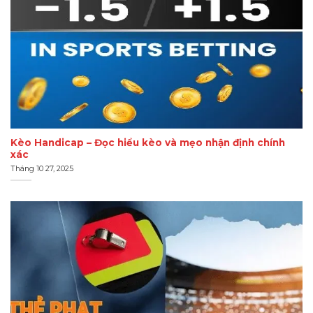
Kèo Handicap – Đọc hiểu kèo và mẹo nhận định chính
xác
Tháng 10 27, 2025