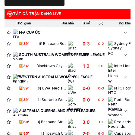
TẤT CẢ TRẬN ĐANG LIVE
Thời gian
Đội nhà
Tỉ số
Đội khách
FFA CUP ÚC
0
3
Brisbane Roar
-
Sydney FC
39'
0
-
2
[11]
SOUTH AUSTRALIA WOMEN'S PREMIER LEAGUE
1
0
Blacktown City (W)
-
Inter Lions
34'
1
-
0
WESTERN AUSTRALIA WOMEN'S LEAGUE
0
0
UWA-Nedlands FC Women
-
39'
0
-
3
[6]
0
0
Sorrento Women
-
39'
0
-
2
[7]
AUSTRALIA QUEENSLAND STATE LEAGUES
3
0
Brisbane Strikers
-
80'
1
-
1
[1]
2
0
Ipswich City
-
80'
6
-
3
[3]