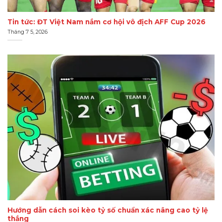
Tin tức: ĐT Việt Nam nắm cơ hội vô địch AFF Cup 2026
Tháng 7 5, 2026
Hướng dẫn cách soi kèo tỷ số chuẩn xác nâng cao tỷ lệ
thắng