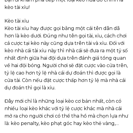
kèo tài xỉu!
Kèo tài xỉu
Kèo tài xỉu hay được gọi bằng một cái tên dân dã
hơn là kèo dưới. Đúng như tên gọi tài, xỉu, cách chơi
cá cược tại kèo này cũng dựa trên tài và xỉu. Đối với
kèo nhà cái tài xỉu này thì nhà cái sẽ đưa ra một tỷ số
nhất định giữa hai đội dựa trên đánh giá tổng quan
về hai đội bóng. Người chơi sẽ đặt cược vào cửa trên,
tỷ lệ cao hơn tỷ lệ nhà cái dự đoán thì được gọi là
cửa tài. Còn nếu đặt cược thấp hơn tỷ lệ mà nhà cái
dự đoán thì gọi là xỉu.
Đây mới chỉ là những loại kèo cơ bản nhất, còn có
nhiều loại kèo khác với tỷ lệ cược khác mà nhà cái
mở ra cho người chơi có thể tha hồ mà chọn lựa như
là: kèo penalty, kèo phạt góc hay kèo thẻ vàng,…