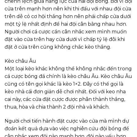
chênh lệch giữa năng lực của hai đội bóng. Bởi vì đội
cửa trên mạnh hơn nên khi thi đấu với nhau đội cửa
trên dễ có cơ hội thắng hơn nên phải chấp cửa dưới
một tỷ lệ nhất định để hai đội cân bằng nhau hơn.
Người chơi cá cược cần cân nhắc xem mình muốn
đặt vào cửa trên hay cửa dưới vì chấp tỷ lệ đôi khi
đặt ở cửa trên cũng không chắc kèo thắng.
Kèo châu Âu
Một loại kèo khác không thể không nhắc đến trong
cá cược bóng đá chính là kèo châu Âu. Kèo châu Âu
cũng có tên gọi khác là kèo 1×2. Đây có thể gọi là
kèo nhà cái đơn giản dễ chơi nhất. Đối với keo nha
cai này, các cửa đặt cược được phân thành thắng,
thua, hòa và chia thành 2 đội nhà và khách.
Người chơi tiến hành đặt cược vào cửa mà mình dự
đoán kết quả dựa vào việc nghiên cứu đội bóng để
cân nhắc xem đội nào mạnh hơn, đội nào yếu hơn