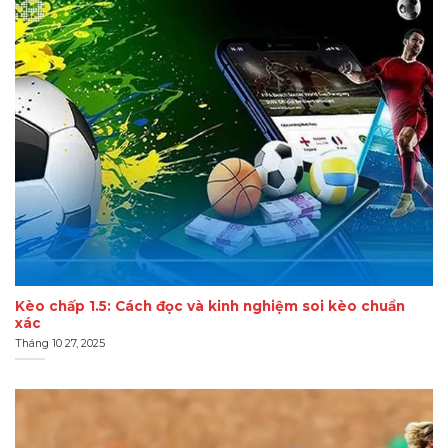
Kèo chấp 1.5: Cách đọc và kinh nghiệm soi kèo chuẩn
xác
Tháng 10 27, 2025