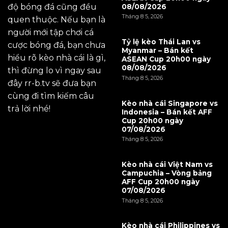
độ bóng đá cũng đều
08/08/2026
Tháng 8 5, 2026
quen thuộc. Nếu bạn là
người mới tập chơi cá
Tỷ lệ kèo Thái Lan vs
cược bóng đá, bạn chưa
Myanmar – Bán kết
hiểu rõ kèo nhà cái là gì,
ASEAN Cup 20h00 ngày
08/08/2026
thì đừng lo vì ngay sau
Tháng 8 5, 2026
đây rr-b.tv sẽ đưa bạn
cùng đi tìm kiếm câu
Kèo nhà cái Singapore vs
trả lời nhé!
Indonesia – Bán kết AFF
Cup 20h00 ngày
07/08/2026
Tháng 8 5, 2026
Kèo nhà cái Việt Nam vs
Campuchia – Vòng bảng
AFF Cup 20h00 ngày
07/08/2026
Tháng 8 5, 2026
Kèo nhà cái Philippines vs