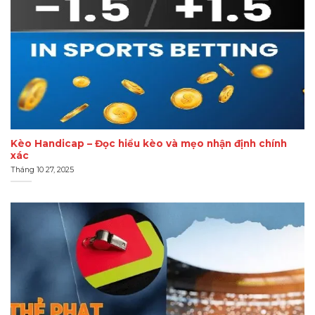
VĐQG BỒ ĐÀO NHA
CF Estrela Amadora SAD
-
Sporting C
19:30
-
[16]
VĐQG ARGENTINA
Club Atletico Tigre
-
River Plate
20:00
-
[7]
Boca Juniors
-
22:15
-
[8]
09/08
CA Independiente
-
CA Platen
-
[2]
00:30
Kèo Handicap – Đọc hiểu kèo và mẹo nhận định chính
xác
09/08
Instituto de Córdoba
-
-
[4]
Tháng 10 27, 2025
00:30
CHAMPIONS LEAGUE NỮ
Ajax Amsterdam Women
-
18:30
-
[2]
TJ Spartak Myjava Women
-
18:30
-
Slavia Praha Women
-
18:30
-
[2]
Juventus Women
-
19:00
-
[3]