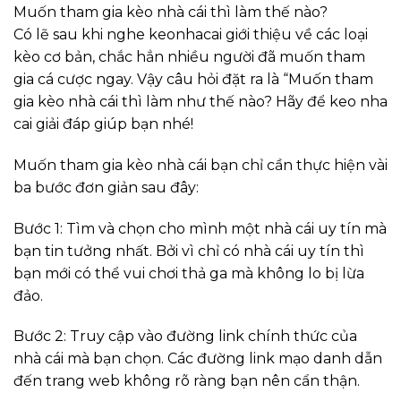
Muốn tham gia kèo nhà cái thì làm thế nào?
1
0
Defensores Unidos
-
Liniers
32'
2
-
1
[21]
[18]
Có lẽ sau khi nghe keonhacai giới thiệu về các loại
0
1
Flandria
-
UAI Urquiz
32'
4
-
2
[19]
kèo cơ bản, chắc hẳn nhiều người đã muốn tham
gia cá cược ngay. Vậy câu hỏi đặt ra là “Muốn tham
0
1
Talleres Rem de Escalada
-
32'
2
-
1
[2]
gia kèo nhà cái thì làm như thế nào? Hãy để keo nha
0
0
CA Brown Adrogue
-
Excursioni
22'
0
-
1
[12]
cai giải đáp giúp bạn nhé!
BRAZILIAN CAMPEONATO GAUCHO 2
Muốn tham gia kèo nhà cái bạn chỉ cần thực hiện vài
0
0
Aimore RS
-
GE Glória
32'
2
-
0
ba bước đơn giản sau đây:
0
0
Santa Cruz(RS)
-
32'
0
-
0
Bước 1: Tìm và chọn cho mình một nhà cái uy tín mà
CZECH CHANCE LIGA
bạn tin tưởng nhất. Bởi vì chỉ có nhà cái uy tín thì
bạn mới có thể vui chơi thả ga mà không lo bị lừa
1
0
FK Mladá Boleslav
-
32'
0
-
1
[5]
đảo.
BRAZILIAN CAMPEONATO MINEIRO U20
Bước 2: Truy cập vào đường link chính thức của
0
1
Uberabinha U20
-
32'
0
-
1
nhà cái mà bạn chọn. Các đường link mạo danh dẫn
đến trang web không rõ ràng bạn nên cẩn thận.
0
0
America MG Youth
-
32'
2
-
4