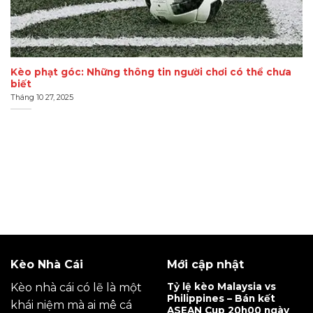
Kèo phạt góc: Những thông tin người chơi có thể chưa
biết
Tháng 10 27, 2025
Kèo Nhà Cái
Mới cập nhật
Tỷ lệ kèo Malaysia vs
Kèo nhà cái có lẽ là một
Philippines – Bán kết
khái niệm mà ai mê cá
ASEAN Cup 20h00 ngày