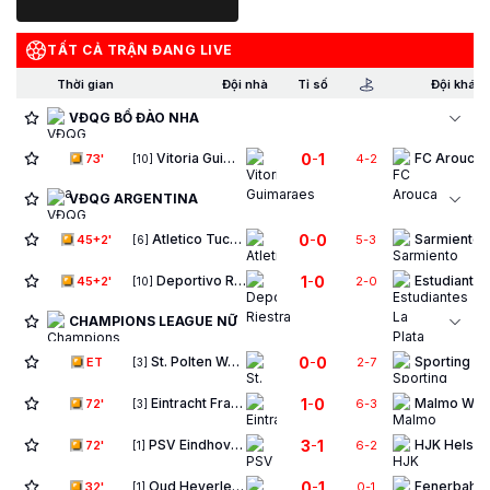
TẤT CẢ TRẬN ĐANG LIVE
Thời gian
Đội nhà
Tỉ số
Đội khác
VĐQG BỒ ĐÀO NHA
0
1
Vitoria Guimaraes
-
FC Arouca
73'
4
-
2
[10]
VĐQG ARGENTINA
0
0
Atletico Tucuman
-
45+2'
5
-
3
[6]
1
0
Deportivo Riestra
-
45+2'
2
-
0
[10]
CHAMPIONS LEAGUE NỮ
0
0
St. Polten Women
-
ET
2
-
7
[3]
1
0
Eintracht Frankfurt Women
-
72'
6
-
3
[3]
3
1
PSV Eindhoven Women
-
72'
6
-
2
[1]
0
1
Oud Heverlee Leuven Women
-
32'
0
-
1
[1]