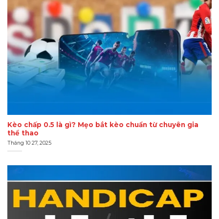
0
1
Sol de Mayo
-
Deportivo 
32'
1
-
1
AUSTRIAN BUNDESLIGA
0
0
TSV Hartberg
-
Sturm Graz
HT
1
-
1
[11]
BRAZIL W L3
0
0
Juventude Women
-
32'
6
-
1
0
0
Realidade Jovem Women
-
Coritiba (W
32'
2
-
0
0
0
Tiradentes PA Women
-
32'
0
-
0
Kèo chấp 0.5 là gì? Mẹo bắt kèo chuẩn từ chuyên gia
thể thao
BRA CAMPEONATO MINEIRO 2
Tháng 10 27, 2025
1
2
Aymores
-
Villa Nova
32'
1
-
0
MONTENEGRO FIRST LEAGUE
0
0
FK Buducnost Podgorica
-
Decic Tuzi
32'
1
-
2
[2]
CÁC TRẬN SẮP DIỄN RA