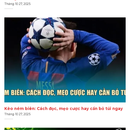
Tháng 10 27, 2025
1
0
Defensores de Cambaceres
-
32'
2
-
1
[24]
0
0
Estrella del Sur Alejandro Korn
-
32'
1
-
0
[9]
0
1
El Porvenir
-
Yupanqui
22'
0
-
0
[19]
[1
POLAND LIGA 2
0
1
Lechia Zielona Gora
-
32'
1
-
4
[11]
HẠNG 3 ÁO
0
1
Mattersburg
-
Wiener SC
HT
1
-
1
0
0
St. Johann
-
LASK Yout
HT
0
-
0
[15]
PKO BANK POLSKI EKSTRAKLASA
0
0
Korona Kielce
-
17'
1
-
0
[16]
Kèo ném biên: Cách đọc, mẹo cược hay cần bỏ túi ngay
ECUADOR SERIE B
Tháng 10 27, 2025
0
0
Pottu Via Ho
-
Cumbaya 
86'
3
-
3
[10]