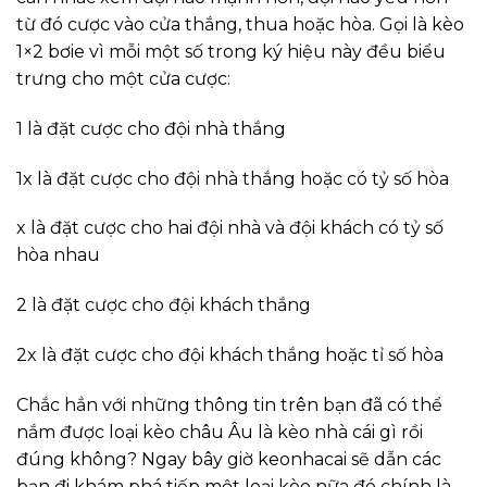
0
0
Yeclano Deportivo
-
FC Cartag
74'
2
-
4
[11]
từ đó cược vào cửa thắng, thua hoặc hòa. Gọi là kèo
1
0
Celta Vigo B
-
UD Ourens
71'
4
-
1
1×2 bơie vì mỗi một số trong ký hiệu này đều biểu
trưng cho một cửa cược:
0
1
Real Zaragoza
-
HT
0
-
0
1 là đặt cược cho đội nhà thắng
1
0
Real Avila CF
-
HT
1
-
1
[8]
2
0
Atletico Astorga
-
HT
1
-
5
[13]
1x là đặt cược cho đội nhà thắng hoặc có tỷ số hòa
1
1
CF La Nucia
-
CD Alcoya
HT
2
-
3
x là đặt cược cho hai đội nhà và đội khách có tỷ số
0
0
Udinese
-
32'
0
-
0
hòa nhau
[10]
0
0
Real Madrid Women
-
32'
2
-
0
[2]
2 là đặt cược cho đội khách thắng
0
0
Fiorentina Women
-
32'
2
-
1
[4]
2x là đặt cược cho đội khách thắng hoặc tỉ số hòa
0
0
CA Osasuna
-
Al-Ain FC
32'
2
-
0
[17]
[1
Chắc hẳn với những thông tin trên bạn đã có thể
1
1
Galatasaray
-
Villarreal 
32'
0
-
3
[1]
nắm được loại kèo châu Âu là kèo nhà cái gì rồi
đúng không? Ngay bây giờ keonhacai sẽ dẫn các
0
0
CD Coria
-
Zamora CF
32'
0
-
0
bạn đi khám phá tiếp một loại kèo nữa đó chính là