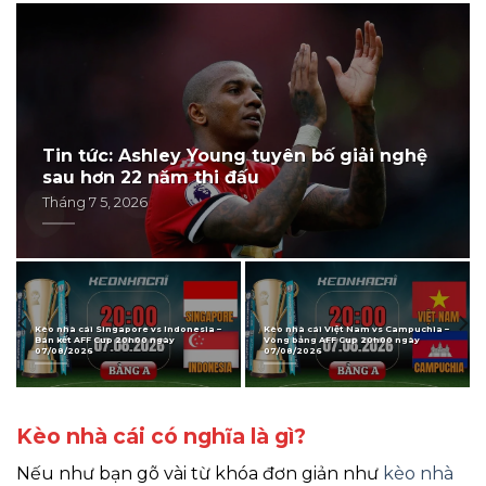
1
1
Cabo Verde Women
-
89'
1
-
10
1
1
Mali Women
-
Ghana Wo
82'
5
-
6
[85]
COLOMBIAN TORNEO BETPLAY DIMAYOR
1
2
Atletico FC
-
45+4'
Tin tức: Ashley Young tuyên bố giải nghệ
2
-
2
[14]
sau hơn 22 năm thi đấu
0
0
Bogota FC
-
19'
1
-
0
[6]
Tháng 7 5, 2026
CÁC TRẬN SẮP DIỄN RA
VĐQG ARGENTINA
Club Atlético Unión
-
22:00
-
[14]
Kèo nhà cái Singapore vs Indonesia –
Kèo nhà cái Việt Nam vs Campuchia –
Bán kết AFF Cup 20h00 ngày
Vòng bảng AFF Cup 20h00 ngày
VĐQG BOLIVIA
07/08/2026
07/08/2026
Blooming
-
Always Re
23:30
-
[7]
MEXICO LIGA DE EXPANSION MX
Kèo nhà cái có nghĩa là gì?
Tlaxcala FC
-
22:00
-
Nếu như bạn gõ vài từ khóa đơn giản như
kèo nhà
[15]