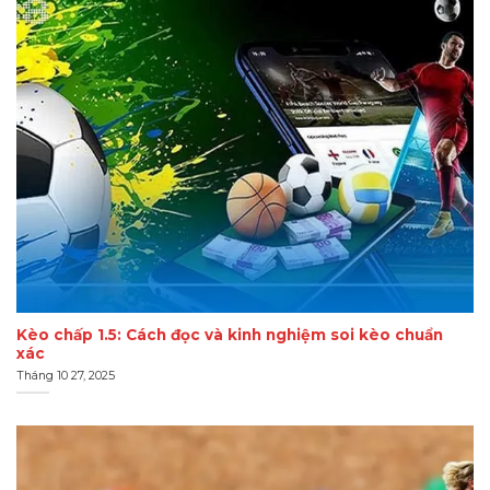
Kèo chấp 1.5: Cách đọc và kinh nghiệm soi kèo chuẩn
xác
Tháng 10 27, 2025