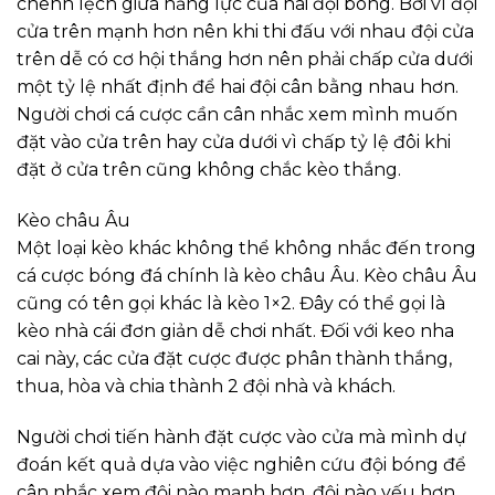
chênh lệch giữa năng lực của hai đội bóng. Bởi vì đội
cửa trên mạnh hơn nên khi thi đấu với nhau đội cửa
trên dễ có cơ hội thắng hơn nên phải chấp cửa dưới
một tỷ lệ nhất định để hai đội cân bằng nhau hơn.
Người chơi cá cược cần cân nhắc xem mình muốn
đặt vào cửa trên hay cửa dưới vì chấp tỷ lệ đôi khi
đặt ở cửa trên cũng không chắc kèo thắng.
Kèo châu Âu
Một loại kèo khác không thể không nhắc đến trong
cá cược bóng đá chính là kèo châu Âu. Kèo châu Âu
cũng có tên gọi khác là kèo 1×2. Đây có thể gọi là
kèo nhà cái đơn giản dễ chơi nhất. Đối với keo nha
cai này, các cửa đặt cược được phân thành thắng,
thua, hòa và chia thành 2 đội nhà và khách.
Người chơi tiến hành đặt cược vào cửa mà mình dự
đoán kết quả dựa vào việc nghiên cứu đội bóng để
cân nhắc xem đội nào mạnh hơn, đội nào yếu hơn