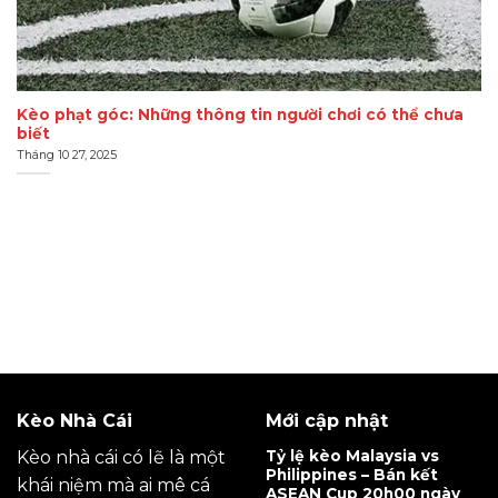
Kèo phạt góc: Những thông tin người chơi có thể chưa
biết
Tháng 10 27, 2025
Kèo Nhà Cái
Mới cập nhật
Tỷ lệ kèo Malaysia vs
Kèo nhà cái có lẽ là một
Philippines – Bán kết
khái niệm mà ai mê cá
ASEAN Cup 20h00 ngày