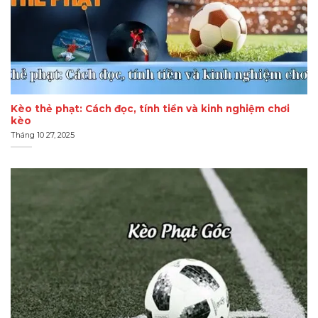
Kèo thẻ phạt: Cách đọc, tính tiền và kinh nghiệm chơi
kèo
Tháng 10 27, 2025