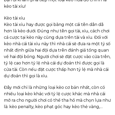
kèo tài xỉu!
Kèo tài xỉu
Kèo tài xỉu hay được gọi bằng một cái tên dân dã
hơn là kèo dưới. Đúng như tên gọi tài, xỉu, cách chơi
cá cược tại kèo này cũng dựa trên tài và xỉu. Đối với
kèo nhà cái tài xỉu này thì nhà cái sẽ đưa ra một tỷ số
nhất định giữa hai đội dựa trên đánh giá tổng quan
về hai đội bóng. Người chơi sẽ đặt cược vào cửa trên,
tỷ lệ cao hơn tỷ lệ nhà cái dự đoán thì được gọi là
cửa tài. Còn nếu đặt cược thấp hơn tỷ lệ mà nhà cái
dự đoán thì gọi là xỉu.
Đây mới chỉ là những loại kèo cơ bản nhất, còn có
nhiều loại kèo khác với tỷ lệ cược khác mà nhà cái
mở ra cho người chơi có thể tha hồ mà chọn lựa như
là: kèo penalty, kèo phạt góc hay kèo thẻ vàng,…