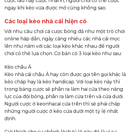
cược lâu hay cược nhanh, người chơi có thể cược
ngay khi kèo vừa được mở cũng không sao.
NETHERLANDS EREDIVISIE
0
2
Các loại kèo nhà cái hiện có
NEC Nijmegen
-
SC Telstar
87'
9
-
3
[4]
[
Với nhu cầu chơi cá cược bóng đá như một trò chơi
HẠNG NHẤT THỤY ĐIỂN
online hấp dẫn, ngày càng nhiều các nhà cái mọc
3
0
IFK Norrkoping FK
-
IK Brage
59'
2
-
5
[1]
[12
lên như nấm với các loại kèo khác nhau để người
GIẢI HẠNG 2 THỤY ĐIỂN
chơi có thể lựa chọn. Cơ bản có 3 loại kèo như sau:
0
1
Utsiktens BK
-
61'
4
-
1
[16]
Kèo châu Á
Kèo nhà cái châu Á hay còn được gọi tên gọi khác là
FINNISH YKKOSLIIGA
kèo chấp hay là kèo handicap. Với loại kèo này thì
0
0
Käpylän Pallo
-
61'
3
-
4
[8]
trong bảng cược sẽ phân ra làm hai cửa theo năng
lực của đội bóng, phân ra làm cửa trên và cửa dưới.
0
2
SJK Akatemia
-
PK-35 Vant
60'
4
-
2
[10]
Người cược ở keonhacai cửa trên thì sẽ phải chấp
FINNISH YKKONEN
những người cược ở kèo cửa dưới một tỷ lệ nhất
định.
2
1
FC Vaajakoski
-
VPS Vaasa
45+1'
4
-
1
[8]
NA UY TOPPSERIEN NỮ
Giải thích cho sự chênh lệch tỷ lệ này đó là vì sự