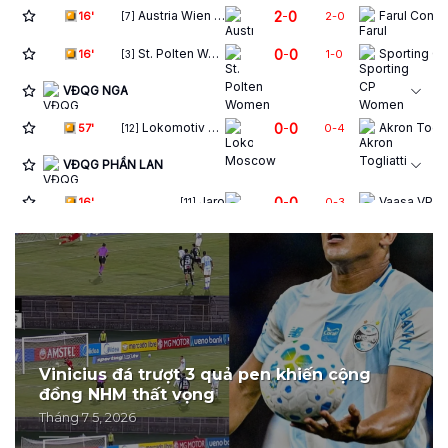
2
0
Austria Wien Women
-
16'
2
-
0
[7]
0
0
St. Polten Women
-
16'
1
-
0
[3]
VĐQG NGA
0
0
Lokomotiv Moscow
-
Akron Togli
57'
0
-
4
[12]
VĐQG PHẦN LAN
0
0
Jaro
-
Vaasa VPS
16'
0
-
3
[11]
VĐQG NA UY
0
0
Start Kristiansand
-
Fredriksta
16'
3
-
1
[16]
VĐQG THỤY ĐIỂN
0
1
Mjallby AIF
-
Elfsborg
45+1'
0
-
2
[11]
[8]
Vinicius đá trượt 3 quả pen khiến cộng
VĐQG ROMANIA
đồng NHM thất vọng
Tháng 7 5, 2026
2
0
Farul Constanta
-
36'
0
-
0
[8]