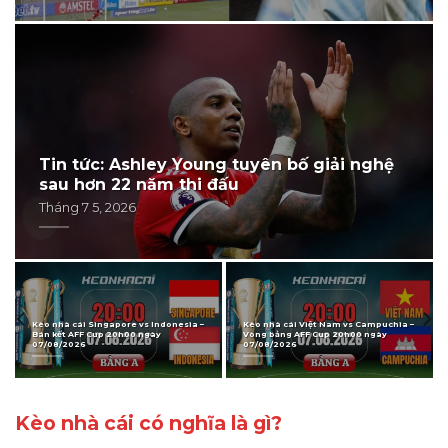
VĐQG ARMENIA
1
0
Gandzasar Kapan
-
FC Syunik
54'
3
-
2
[9]
[1
0
1
FC Syunik
-
55'
2
-
2
[11]
GIAO HỮU
0
0
Musspor
-
Eskisehirs
45+61'
Tin tức: Ashley Young tuyên bố giải nghệ
0
-
0
[3]
sau hơn 22 năm thi đấu
1
1
Manchester United
-
59'
2
-
2
[3]
Tháng 7 5, 2026
1
0
VfB Stuttgart
-
Everton
54'
5
-
1
[4]
[13]
1
4
Stade Rennais FC
-
Brentford
55'
3
-
7
[6]
[9
2
0
1. FSV Mainz 05
-
Paris FC
55'
4
-
2
[10]
[11]
Kèo nhà cái Singapore vs Indonesia –
Kèo nhà cái Việt Nam vs Campuchia –
Bán kết AFF Cup 20h00 ngày
Vòng bảng AFF Cup 20h00 ngày
07/08/2026
07/08/2026
0
0
Standard Liege Women
-
Lens Wom
51'
1
-
7
[5]
0
2
Bologna
-
Pisa
45+31'
0
-
0
[8]
Kèo nhà cái có nghĩa là gì?
0
2
Schalke 04
-
Atalanta
58'
8
-
2
[7]