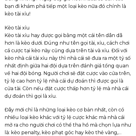
bạn đi khám phá tiếp một loại kèo nữa đó chính là
VĐQG UKRAINE
kèo tài xỉu!
0
0
FC Bukovyna Chernivtsi
-
Obolon Kyi
56'
5
-
1
[8]
Kèo tài xỉu
CZECH CHANCE LIGA
Kèo tài xỉu hay được gọi bằng một cái tên dân dã
3
4
FK Teplice
-
57'
2
-
0
hơn là kèo dưới. Đúng như tên gọi tài, xỉu, cách chơi
[3]
cá cược tại kèo này cũng dựa trên tài và xỉu. Đối với
0
1
FC Zlín
-
58'
3
-
1
[16]
kèo nhà cái tài xỉu này thì nhà cái sẽ đưa ra một tỷ số
CZECH THIRD LEAGUE
nhất định giữa hai đội dựa trên đánh giá tổng quan
về hai đội bóng. Người chơi sẽ đặt cược vào cửa trên,
1
0
Domazlice
-
Sparta Pra
54'
4
-
0
[10]
tỷ lệ cao hơn tỷ lệ nhà cái dự đoán thì được gọi là
0
1
FK Kraluv Dvur
-
58'
1
-
2
cửa tài. Còn nếu đặt cược thấp hơn tỷ lệ mà nhà cái
[11]
dự đoán thì gọi là xỉu.
0
1
Velke Hamry
-
Slovan Liber
58'
10
-
1
Đây mới chỉ là những loại kèo cơ bản nhất, còn có
1
1
Vitkovice
-
MFK Haviro
54'
4
-
1
nhiều loại kèo khác với tỷ lệ cược khác mà nhà cái
SLOVAK NIKE LIGA
mở ra cho người chơi có thể tha hồ mà chọn lựa như
là: kèo penalty, kèo phạt góc hay kèo thẻ vàng,…
0
0
Michalovce
-
KFC Komar
16'
0
-
2
[11]