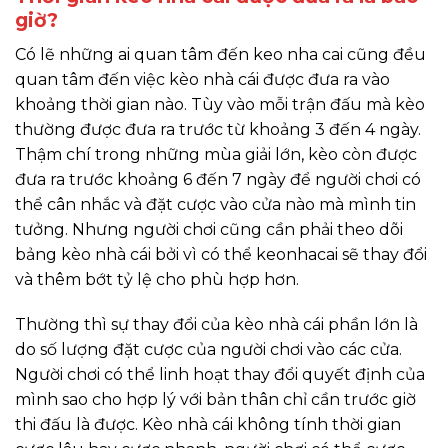
giờ?
0
0
AEK Larnaca
-
16'
0
-
1
[2]
Có lẽ những ai quan tâm đến keo nha cai cũng đều
PKO BANK POLSKI EKSTRAKLASA
quan tâm đến việc kèo nhà cái được đưa ra vào
khoảng thời gian nào. Tùy vào mỗi trận đấu mà kèo
1
0
Pogon Szczecin
-
Motor Lubl
45+1'
0
-
3
[8]
thường được đưa ra trước từ khoảng 3 đến 4 ngày.
VĐQG THỤY SĨ
Thậm chí trong những mùa giải lớn, kèo còn được
đưa ra trước khoảng 6 đến 7 ngày để người chơi có
0
0
Lausanne Sports
-
Young Boy
16'
1
-
0
[4]
thể cân nhắc và đặt cược vào cửa nào mà mình tin
ENGLISH FOOTBALL LEAGUE CUP
tưởng. Nhưng người chơi cũng cần phải theo dõi
bảng kèo nhà cái bởi vì có thể keonhacai sẽ thay đổi
1
1
AFC Wimbledon
-
Pen
7
-
5
[19]
và thêm bớt tỷ lệ cho phù hợp hơn.
1
1
Bromley
-
Reading
Pen
5
-
10
[12
Thường thì sự thay đổi của kèo nhà cái phần lớn là
ĐỨC 3. LIGA
do số lượng đặt cược của người chơi vào các cửa.
1
0
SG Sonnenhof Grossaspach
-
Fortuna Kö
86'
4
-
5
[5]
Người chơi có thể linh hoạt thay đổi quyết định của
mình sao cho hợp lý với bản thân chỉ cần trước giờ
SCOTLAND HIGHLAND LEAGUE
thi đấu là được. Kèo nhà cái không tính thời gian
0
0
Inverurie Loco Works
-
Nairn Coun
84'
0
-
0
[13]