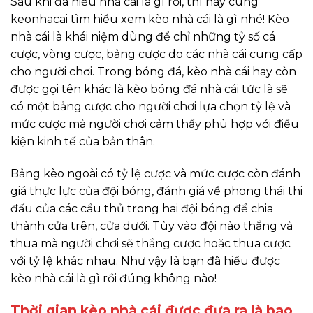
Sau khi đã hiểu nhà cái là gì rồi, thì hãy cùng
0
1
keonhacai tìm hiểu xem kèo nhà cái là gì nhé! Kèo
ASD Sasso Marconi
-
31'
1
-
0
nhà cái là khái niệm dùng để chỉ những tỷ số cá
0
0
Sloboda
-
16'
0
-
1
cược, vòng cược, bảng cược do các nhà cái cung cấp
cho người chơi. Trong bóng đá, kèo nhà cái hay còn
0
0
Cittadella
-
Luparense 
16'
0
-
0
[6]
được gọi tên khác là kèo bóng đá nhà cái tức là sẽ
0
0
ACD Virtus Entella
-
Carrarese
16'
0
-
0
[14]
[
có một bảng cược cho người chơi lựa chọn tỷ lệ và
mức cược mà người chơi cảm thấy phù hợp với điều
0
0
AJ Auxerre
-
Troyes
16'
2
-
1
[15]
kiện kinh tế của bản thân.
0
1
Mamelodi Sundowns
-
16'
0
-
2
[10]
Bảng kèo ngoài có tỷ lệ cược và mức cược còn đánh
0
0
CE L'Hospitalet
-
CF Badalo
16'
0
-
0
[5]
giá thực lực của đội bóng, đánh giá về phong thái thi
0
0
Cesena Women
-
16'
0
-
0
đấu của các cầu thủ trong hai đội bóng để chia
thành cửa trên, cửa dưới. Tùy vào đội nào thắng và
0
0
Asd Pineto Calcio
-
16'
0
-
0
[7]
thua mà người chơi sẽ thắng cược hoặc thua cược
0
0
Kasimpasa
-
Samsunsp
16'
0
-
0
[13]
với tỷ lệ khác nhau. Như vậy là bạn đã hiểu được
kèo nhà cái là gì rồi đúng không nào!
0
0
Bjelovar
-
16'
0
-
0
[12]
Thời gian kèo nhà cái được đưa ra là bao
0
1
Grosseto
-
16'
0
-
1