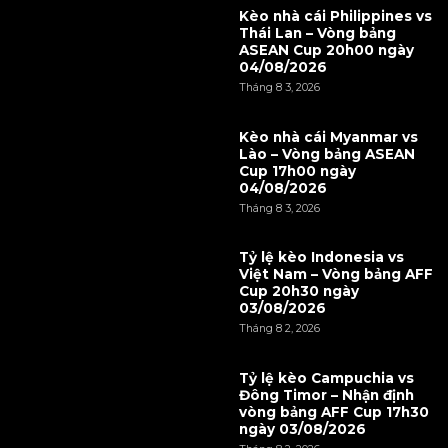
GERMAN BUNDESLIGA 5
Kèo nhà cái Philippines vs
Thái Lan – Vòng bảng
1
0
SV Rot Weiss Wittlich
-
Ahrweiler B
54'
0
-
0
ASEAN Cup 20h00 ngày
04/08/2026
PORTUGUESE CHAMPIONS NACIONAL JUNIORES A 2
Tháng 8 3, 2026
1
0
Vitoria SC Guimaraes U19
-
Vizela U19
59'
3
-
0
[5]
[
Kèo nhà cái Myanmar vs
Lào – Vòng bảng ASEAN
1
0
FC Porto U19
-
Feirense U
16'
2
-
1
[1]
Cup 17h00 ngày
04/08/2026
0
0
Rio Ave U19
-
16'
0
-
0
[7]
Tháng 8 3, 2026
0
0
CD Mafra U19
-
16'
0
-
0
[7]
Tỷ lệ kèo Indonesia vs
0
0
SC Farense U19
-
16'
0
-
0
[4]
Việt Nam – Vòng bảng AFF
Cup 20h30 ngày
0
0
03/08/2026
Sporting CP U19
-
16'
2
-
0
[8]
Tháng 8 2, 2026
CHILEAN TERCERA
Tỷ lệ kèo Campuchia vs
0
0
CD Rancagua Sur
-
16'
0
-
0
Đông Timor – Nhận định
vòng bảng AFF Cup 17h30
CHILEAN WOMEN'S DIVISION 1
ngày 03/08/2026