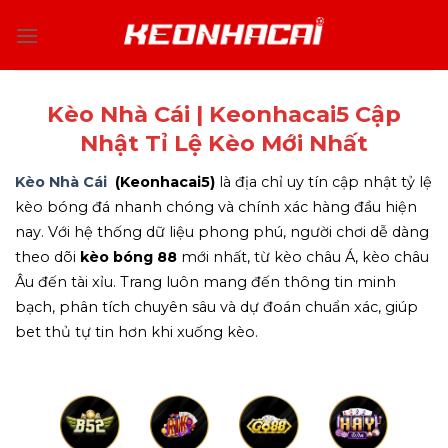
Bỏ
qua
nội
dung
Kèo Nhà Cái | Keonhacai5 Cập
Nhật Tỉ Lệ Kèo Mới Nhất
Kèo Nhà Cái
(Keonhacai5)
là địa chỉ uy tín cập nhật tỷ lệ
kèo bóng đá nhanh chóng và chính xác hàng đầu hiện
nay. Với hệ thống dữ liệu phong phú, người chơi dễ dàng
theo dõi
kèo bóng 88
mới nhất, từ kèo châu Á, kèo châu
Âu đến tài xỉu. Trang luôn mang đến thông tin minh
bạch, phân tích chuyên sâu và dự đoán chuẩn xác, giúp
bet thủ tự tin hơn khi xuống kèo.