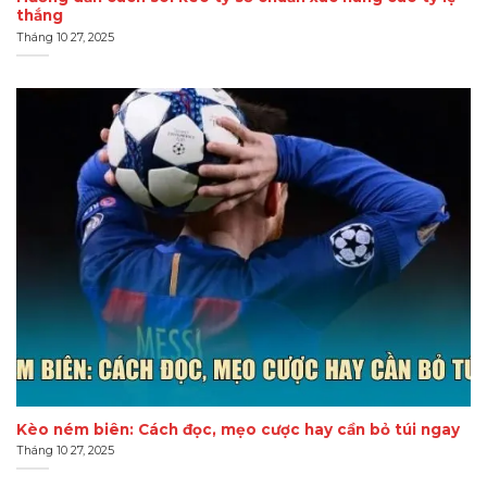
thắng
1
0
FC Politehnica Chisinau
-
FC Milsami
57'
1
-
4
[5]
Tháng 10 27, 2025
MOLDOVAN LIGA 1
0
1
CF Sparta Selemet
-
FCM Unghe
58'
0
-
0
[6]
0
0
Flacara Falesti
-
Victoria Ba
58'
2
-
1
[4]
GEORGIA EROVNULI LIGA 2
0
0
FC Gori
-
16'
0
-
0
[10]
0
0
Shturmi
-
Merani Mart
16'
0
-
0
[4]
0
0
FC Telavi
-
16'
1
-
0
[2]
VĐQG BẮC MACEDONIA
0
2
FK Bashkimi
-
59'
1
-
0
[10]
Kèo ném biên: Cách đọc, mẹo cược hay cần bỏ túi ngay
UZBEKISTAN SUPER LEAGUE
Tháng 10 27, 2025
2
3
Bunyodkor
-
82'
3
-
6
[10]