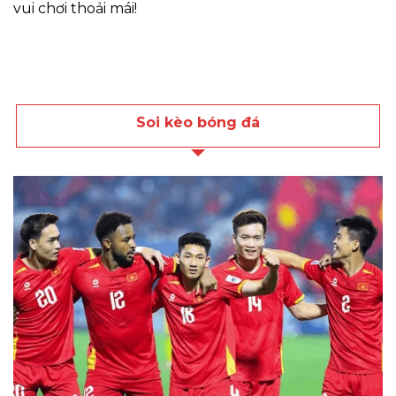
vui chơi thoải mái!
0
0
Budapesti VSC - Zugló
-
45+1'
3
-
3
[11]
kuwin
0
0
Videoton FC Fehérvár
-
45+1'
0
-
4
[4]
0
0
FC Ajka
-
Karcagi SE
36'
1
-
0
[5]
Soi kèo bóng đá
TURKISH FIRST LEAGUE
0
0
Sivasspor
-
Erokspor
16'
2
-
0
[17]
[9
0
0
Umraniyespor
-
16'
0
-
1
[19]
BULGARIAN FIRST LEAGUE
0
0
Lokomotiv Sofia
-
16'
0
-
2
[9]
HẠNG 2 SLOVENIA
1
0
NK Bilje
-
45+1'
3
-
0
[7]
2
0
Krsko Posavlje
-
ND Primorj
45+1'
2
-
0
[9]
0
2
NK Jesenice
-
Tabor Sez
45+1'
2
-
1
[13]