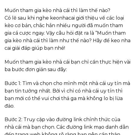
1
0
MFK Ruzomberok
-
16'
0
-
0
[9]
Muốn tham gia kèo nhà cái thì làm thế nào?
Có lẽ sau khi nghe keonhacai giới thiệu về các loại
SLOVAK 2.LIGA
kèo cơ bản, chắc hẳn nhiều người đã muốn tham
1
0
Humenne
-
60'
2
-
1
[13]
gia cá cược ngay. Vậy câu hỏi đặt ra là “Muốn tham
gia kèo nhà cái thì làm như thế nào? Hãy để keo nha
0
1
Galanta
-
59'
2
-
1
[12]
cai giải đáp giúp bạn nhé!
0
1
Banik Lehota Pod Vtacnikom
-
57'
3
-
6
[10]
Muốn tham gia kèo nhà cái bạn chỉ cần thực hiện vài
0
3
MFK Bytca
-
Inter Bratis
61'
1
-
5
[16]
ba bước đơn giản sau đây:
HẠNG 2 ICELAND
Bước 1: Tìm và chọn cho mình một nhà cái uy tín mà
0
0
Dalvík/Reynir
-
Kari Akran
16'
0
-
1
[7]
bạn tin tưởng nhất. Bởi vì chỉ có nhà cái uy tín thì
bạn mới có thể vui chơi thả ga mà không lo bị lừa
LATVIAN 1.LIGA
đảo.
0
3
FK Smiltene BJSS
-
FK Valmier
59'
1
-
5
[13]
Bước 2: Truy cập vào đường link chính thức của
0
2
JFK Ventspils
-
62'
4
-
2
[12]
nhà cái mà bạn chọn. Các đường link mạo danh dẫn
8
0
Metta/LU Riga
-
45+1'
4
-
0
[1]
đến trang web không rõ ràng bạn nên cẩn thận.