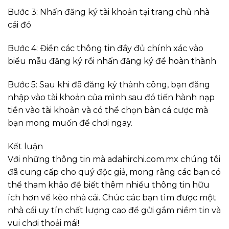
Bước 3: Nhấn đăng ký tài khoản tại trang chủ nhà
cái đó
Bước 4: Điền các thông tin đầy đủ chính xác vào
biểu mẫu đăng ký rồi nhấn đăng ký để hoàn thành
Bước 5: Sau khi đã đăng ký thành công, bạn đăng
nhập vào tài khoản của mình sau đó tiến hành nạp
tiền vào tài khoản và có thể chọn bàn cá cược mà
bạn mong muốn để chơi ngay.
Kết luận
Với những thông tin mà adahirchi.com.mx chúng tôi
đã cung cấp cho quý độc giả, mong rằng các bạn có
thể tham khảo để biết thêm nhiều thông tin hữu
ích hơn về kèo nhà cái. Chúc các bạn tìm được một
nhà cái uy tín chất lượng cao để gửi gắm niềm tin và
vui chơi thoải mái!