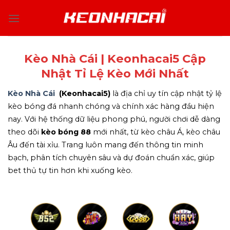
Bỏ
qua
nội
dung
Kèo Nhà Cái | Keonhacai5 Cập
Nhật Tỉ Lệ Kèo Mới Nhất
Kèo Nhà Cái
(Keonhacai5)
là địa chỉ uy tín cập nhật tỷ lệ
kèo bóng đá nhanh chóng và chính xác hàng đầu hiện
nay. Với hệ thống dữ liệu phong phú, người chơi dễ dàng
theo dõi
kèo bóng 88
mới nhất, từ kèo châu Á, kèo châu
Âu đến tài xỉu. Trang luôn mang đến thông tin minh
bạch, phân tích chuyên sâu và dự đoán chuẩn xác, giúp
bet thủ tự tin hơn khi xuống kèo.