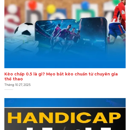
Kèo chấp 0.5 là gì? Mẹo bắt kèo chuẩn từ chuyên gia
thể thao
Tháng 10 27, 2025