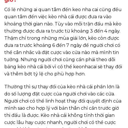
Có lẽ những ai quan tâm đến keo nha cai cũng đều
quan tâm đến việc kèo nhà cái được đưa ra vào
khoảng thời gian nào. Tùy vào mỗi trận đấu mà kèo
thường được đưa ra trước từ khoảng 3 đến 4 ngày.
Thậm chí trong những mùa giải lớn, kèo còn được
đưa ra trước khoảng 6 đến 7 ngày để người chơi có
thể cân nhắc và đặt cược vào cửa nào mà mình tin
tưởng. Nhưng người chơi cũng cần phải theo dõi
bảng kèo nhà cái bởi vì có thể keonhacai sẽ thay đổi
và thêm bớt tỷ lệ cho phù hợp hơn.
Thường thì sự thay đổi của kèo nhà cái phần lớn là
do số lượng đặt cược của người chơi vào các cửa.
Người chơi có thể linh hoạt thay đổi quyết định của
mình sao cho hợp lý với bản thân chỉ cần trước giờ
thi đấu là được. Kèo nhà cái không tính thời gian
cược lâu hay cược nhanh, người chơi có thể cược