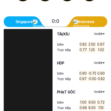
0
:
0
Singapore
Indonesia
TÀI/XỈU
Vin88
0.82
2.50
0.97
Sớm
0.77
1.25
1.02
Trực tiếp
HDP
Vin88
0.90
-0.75
0.90
Sớm
0.97
-0.50
0.82
Trực tiếp
PHẠT GÓC
Vin88
1.00
9.50
0.72
Sớm
0.66
8.50
1.10
Trực tiếp