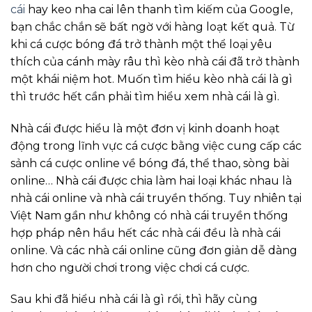
cái
hay keo nha cai lên thanh tìm kiếm của Google,
KYRGYZ PREMIER LEAGUE
bạn chắc chắn sẽ bất ngờ với hàng loạt kết quả. Từ
khi cá cược bóng đá trở thành một thể loại yêu
0
0
Toktogul
-
Ozgon
4'
0
-
0
thích của cánh mày râu thì kèo nhà cái đã trở thành
CECAFA FOOTBALL ASSOCI
một khái niệm hot. Muốn tìm hiểu kèo nhà cái là gì
thì trước hết cần phải tìm hiểu xem nhà cái là gì.
0
0
Al-Hilal Omdurman
-
Jamus FC
HT
1
-
1
[1]
CÁC TRẬN SẮP DIỄN RA
Nhà cái được hiểu là một đơn vị kinh doanh hoạt
FA CUP
động trong lĩnh vực cá cược bằng việc cung cấp các
sảnh cá cược online về bóng đá, thể thao, sòng bài
Sheffield FC
-
Parkgate
18:30
-
online… Nhà cái được chia làm hai loại khác nhau là
Thornbury Town
-
Brislington
18:30
-
nhà cái online và nhà cái truyền thống. Tuy nhiên tại
Việt Nam gần như không có nhà cái truyền thống
Kingstonian
-
Hastings Un
18:45
-
hợp pháp nên hầu hết các nhà cái đều là nhà cái
Romulus FC
-
Highgate U
online. Và các nhà cái online cũng đơn giản dễ dàng
18:45
-
hơn cho người chơi trong việc chơi cá cược.
Thetford Town F.C.
-
Yaxley
18:45
-
Sau khi đã hiểu nhà cái là gì rồi, thì hãy cùng
Enfield 1893
-
18:45
-