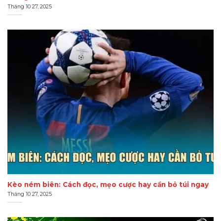
Tháng 10 27, 2025
Kèo ném biên: Cách đọc, mẹo cược hay cần bỏ túi ngay
Tháng 10 27, 2025