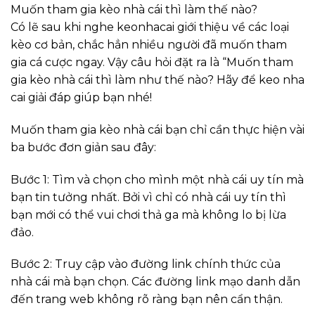
Muốn tham gia kèo nhà cái thì làm thế nào?
Có lẽ sau khi nghe keonhacai giới thiệu về các loại
kèo cơ bản, chắc hẳn nhiều người đã muốn tham
gia cá cược ngay. Vậy câu hỏi đặt ra là “Muốn tham
gia kèo nhà cái thì làm như thế nào? Hãy để keo nha
cai giải đáp giúp bạn nhé!
Muốn tham gia kèo nhà cái bạn chỉ cần thực hiện vài
ba bước đơn giản sau đây:
Bước 1: Tìm và chọn cho mình một nhà cái uy tín mà
bạn tin tưởng nhất. Bởi vì chỉ có nhà cái uy tín thì
bạn mới có thể vui chơi thả ga mà không lo bị lừa
đảo.
Bước 2: Truy cập vào đường link chính thức của
nhà cái mà bạn chọn. Các đường link mạo danh dẫn
đến trang web không rõ ràng bạn nên cẩn thận.