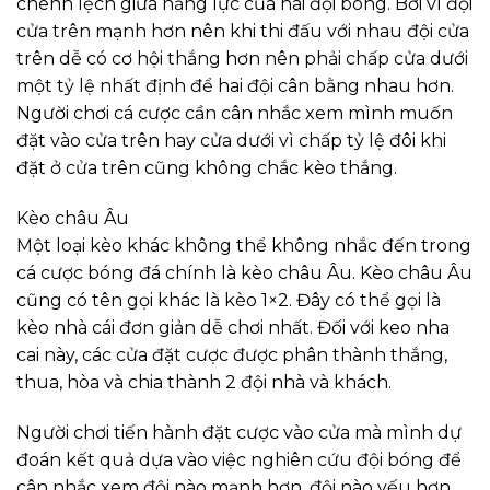
chênh lệch giữa năng lực của hai đội bóng. Bởi vì đội
cửa trên mạnh hơn nên khi thi đấu với nhau đội cửa
trên dễ có cơ hội thắng hơn nên phải chấp cửa dưới
một tỷ lệ nhất định để hai đội cân bằng nhau hơn.
Người chơi cá cược cần cân nhắc xem mình muốn
đặt vào cửa trên hay cửa dưới vì chấp tỷ lệ đôi khi
đặt ở cửa trên cũng không chắc kèo thắng.
Kèo châu Âu
Một loại kèo khác không thể không nhắc đến trong
cá cược bóng đá chính là kèo châu Âu. Kèo châu Âu
cũng có tên gọi khác là kèo 1×2. Đây có thể gọi là
kèo nhà cái đơn giản dễ chơi nhất. Đối với keo nha
cai này, các cửa đặt cược được phân thành thắng,
thua, hòa và chia thành 2 đội nhà và khách.
Người chơi tiến hành đặt cược vào cửa mà mình dự
đoán kết quả dựa vào việc nghiên cứu đội bóng để
cân nhắc xem đội nào mạnh hơn, đội nào yếu hơn