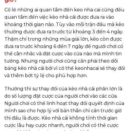
VĐQG BỒ ĐÀO NHA
Có lẽ những ai quan tâm đến keo nha cai cũng đều
quan tâm đến việc kèo nhà cái được đưa ra vào
Estoril
-
FC Famalic
19:15
-
[10]
khoảng thời gian nào. Tùy vào mỗi trận đấu mà kèo
VĐQG ARGENTINA
thường được đưa ra trước từ khoảng 3 đến 4 ngày.
Thậm chí trong những mùa giải lớn, kèo còn được
CA Rosario Central
-
22:30
-
[9]
đưa ra trước khoảng 6 đến 7 ngày để người chơi có
08/08
Independiente Rivadavia
-
-
[6]
thể cân nhắc và đặt cược vào cửa nào mà mình tin
00:45
tưởng. Nhưng người chơi cũng cần phải theo dõi
HẠNG 2 HÀ LAN
bảng kèo nhà cái bởi vì có thể keonhacai sẽ thay đổi
Dordrecht
-
18:00
-
[10]
và thêm bớt tỷ lệ cho phù hợp hơn.
Emmen
-
Roda JC
18:00
-
[14]
[8]
Thường thì sự thay đổi của kèo nhà cái phần lớn là
do số lượng đặt cược của người chơi vào các cửa.
FC Oss
-
NAC Breda
18:00
-
[16]
Người chơi có thể linh hoạt thay đổi quyết định của
VVV Venlo
-
18:00
-
[13]
mình sao cho hợp lý với bản thân chỉ cần trước giờ
thi đấu là được. Kèo nhà cái không tính thời gian
Vitesse Arnhem
-
RKC Waalwi
18:00
-
[15]
cược lâu hay cược nhanh, người chơi có thể cược
VĐQG PHẦN LAN