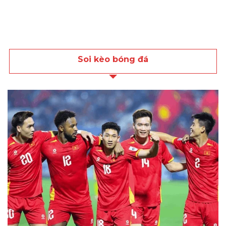
kuwin
Soi kèo bóng đá