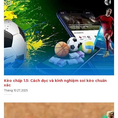
Kèo chấp 1.5: Cách đọc và kinh nghiệm soi kèo chuẩn
xác
Tháng 10 27, 2025