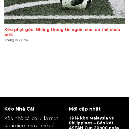
Kèo phạt góc: Những thông tin người chơi có thể chưa
biết
Tháng 10 27, 2025
Kèo Nhà Cái
Mới cập nhật
Tỷ lệ kèo Malaysia vs
Kèo nhà cái có lẽ là một
Philippines – Bán kết
khái niệm mà ai mê cá
ASEAN Cup 20h00 ngày