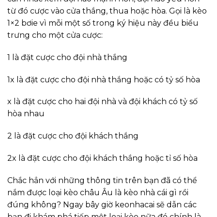
từ đó cược vào cửa thắng, thua hoặc hòa. Gọi là kèo
1×2 bơie vì mỗi một số trong ký hiệu này đều biểu
trưng cho một cửa cược:
1 là đặt cược cho đội nhà thắng
1x là đặt cược cho đội nhà thắng hoặc có tỷ số hòa
x là đặt cược cho hai đội nhà và đội khách có tỷ số
hòa nhau
2 là đặt cược cho đội khách thắng
2x là đặt cược cho đội khách thắng hoặc tỉ số hòa
Chắc hẳn với những thông tin trên bạn đã có thể
nắm được loại kèo châu Âu là kèo nhà cái gì rồi
đúng không? Ngay bây giờ keonhacai sẽ dẫn các
bạn đi khám phá tiếp một loại kèo nữa đó chính là