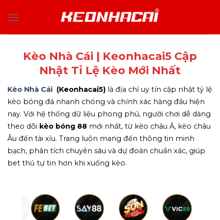
Bỏ
qua
nội
dung
Kèo Nhà Cái | Keonhacai5 Cập
Nhật Tỉ Lệ Kèo Mới Nhất
Kèo Nhà Cái
(Keonhacai5)
là địa chỉ uy tín cập nhật tỷ lệ
kèo bóng đá nhanh chóng và chính xác hàng đầu hiện
nay. Với hệ thống dữ liệu phong phú, người chơi dễ dàng
theo dõi
kèo bóng 88
mới nhất, từ kèo châu Á, kèo châu
Âu đến tài xỉu. Trang luôn mang đến thông tin minh
bạch, phân tích chuyên sâu và dự đoán chuẩn xác, giúp
bet thủ tự tin hơn khi xuống kèo.