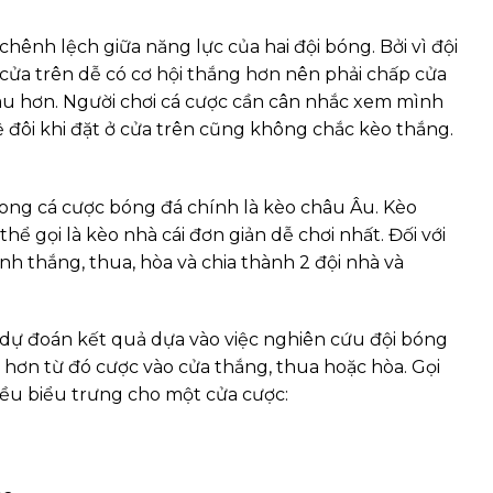
 chênh lệch giữa năng lực của hai đội bóng. Bởi vì đội
 cửa trên dễ có cơ hội thắng hơn nên phải chấp cửa
hau hơn. Người chơi cá cược cần cân nhắc xem mình
ệ đôi khi đặt ở cửa trên cũng không chắc kèo thắng.
ong cá cược bóng đá chính là kèo châu Âu. Kèo
hể gọi là kèo nhà cái đơn giản dễ chơi nhất. Đối với
nh thắng, thua, hòa và chia thành 2 đội nhà và
 dự đoán kết quả dựa vào việc nghiên cứu đội bóng
hơn từ đó cược vào cửa thắng, thua hoặc hòa. Gọi
 đều biểu trưng cho một cửa cược: