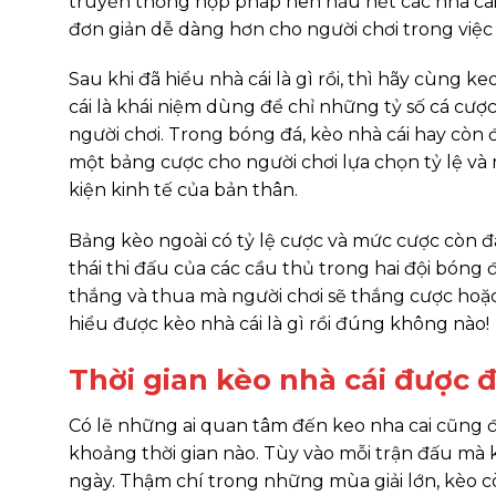
truyền thống hợp pháp nên hầu hết các nhà cái đ
BRAZILIAN CAMPEO
đơn giản dễ dàng hơn cho người chơi trong việc 
07/08
00:00
Sau khi đã hiểu nhà cái là gì rồi, thì hãy cùng k
CONCACAF CARIBBE
cái là khái niệm dùng để chỉ những tỷ số cá cượ
người chơi. Trong bóng đá, kèo nhà cái hay còn đ
Club Sando Mo
22:00
[3]
một bảng cược cho người chơi lựa chọn tỷ lệ và
kiện kinh tế của bản thân.
Bảng kèo ngoài có tỷ lệ cược và mức cược còn đ
thái thi đấu của các cầu thủ trong hai đội bóng 
thắng và thua mà người chơi sẽ thắng cược hoặc
hiểu được kèo nhà cái là gì rồi đúng không nào!
Thời gian kèo nhà cái được đ
Có lẽ những ai quan tâm đến keo nha cai cũng 
khoảng thời gian nào. Tùy vào mỗi trận đấu mà
ngày. Thậm chí trong những mùa giải lớn, kèo 