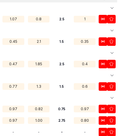
1.07
0.8
1
2.5
0.45
2.1
0.35
1.5
0.47
1.85
0.4
2.5
0.77
1.3
0.6
1.5
0.97
0.82
0.97
0.75
0.97
1.00
0.80
2.75
-
-
-
-