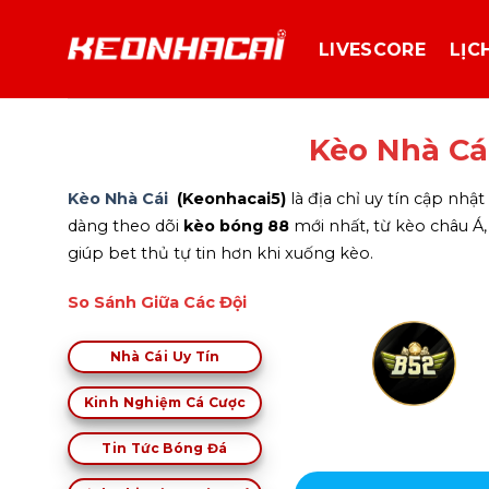
Bỏ
qua
LIVESCORE
LỊC
nội
dung
Kèo Nhà Cái
Kèo Nhà Cái
(Keonhacai5)
là địa chỉ uy tín cập nh
dàng theo dõi
kèo bóng 88
mới nhất, từ kèo châu Á,
giúp bet thủ tự tin hơn khi xuống kèo.
So Sánh Giữa Các Đội
Nhà Cái Uy Tín
Kinh Nghiệm Cá Cược
Tin Tức Bóng Đá