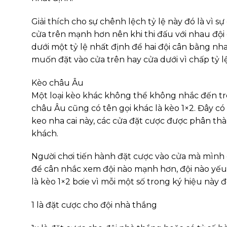
Giải thích cho sự chênh lệch tỷ lệ này đó là vì sự
cửa trên mạnh hơn nên khi thi đấu với nhau đội
dưới một tỷ lệ nhất định để hai đội cân bằng n
muốn đặt vào cửa trên hay cửa dưới vì chấp tỷ l
Kèo châu Âu
Một loại kèo khác không thể không nhắc đến tr
châu Âu cũng có tên gọi khác là kèo 1×2. Đây có t
keo nha cai này, các cửa đặt cược được phân thà
khách.
Người chơi tiến hành đặt cược vào cửa mà mình
để cân nhắc xem đội nào mạnh hơn, đội nào yếu 
là kèo 1×2 bơie vì mỗi một số trong ký hiệu này
1 là đặt cược cho đội nhà thắng