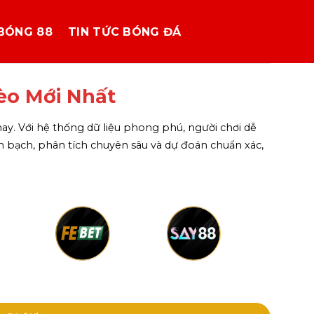
BÓNG 88
TIN TỨC BÓNG ĐÁ
Kèo Mới Nhất
nay. Với hệ thống dữ liệu phong phú, người chơi dễ
h bạch, phân tích chuyên sâu và dự đoán chuẩn xác,