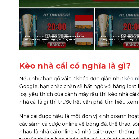
COLOMBIAN TORNEO
Atlet
44'
[14]
Bogo
14'
[6]
Kèo nhà cái Singapore vs Indonesia – Bán
Kèo nhà cái Việt Nam vs C
kết AFF Cup 20h00 ngày 07/08/2026
bảng AFF Cup 20h00 ngày 
CÁC TRẬN SẮP DIỄN R
VĐQG ARGENTINA
Club Atlético 
22:00
Kèo nhà cái có nghĩa là gì?
[14]
VĐQG BOLIVIA
Nếu như bạn gõ vài từ khóa đơn giản như
kèo n
Blo
Google, bạn chắc chắn sẽ bất ngờ với hàng loạt 
23:30
[7]
loại yêu thích của cánh mày râu thì kèo nhà cái
MEXICO LIGA DE EXP
nhà cái là gì thì trước hết cần phải tìm hiểu xem n
Tlaxca
22:00
[15]
Nhà cái được hiểu là một đơn vị kinh doanh hoạ
07/08
Club Deportivo Dorados d
[8]
01:00
các sảnh cá cược online về bóng đá, thể thao, sò
07/08
nhau là nhà cái online và nhà cái truyền thống.
Leones Negros de la 
[1]
01:00