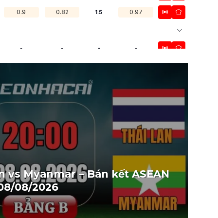
0.9
0.82
0.97
1.5
-
-
-
-
1.6
3
0.23
0.5
0.9
0.9
0.9
2.5
1.5
1.75
0.42
0.5
an vs Myanmar – Bán kết ASEAN
08/08/2026
0.85
1.2
0.65
2.5
1.05
0.97
0.82
2.5