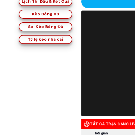
Lịch Thi Đấu & Kết Quả
Kèo Bóng 88
Soi Kèo Bóng Đá
Tỷ lệ kèo nhà cái
TẤT CẢ TRẬN ĐANG LI
Thời gian