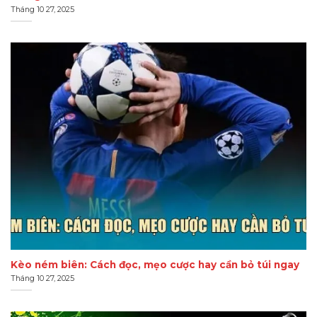
Tháng 10 27, 2025
0
0
SC Spelle-Venhaus
-
36'
0
-
0
0
0
SSV Vorsfelde
-
FC Verden 
36'
0
-
0
1
1
FC Eintracht Rheine
-
36'
0
-
0
0
1
Adams Sam Beek
-
36'
0
-
0
1
0
SpVgg Vreden 1921
-
TuS Hiltrup
36'
0
-
0
0
0
Werder Bremen III
-
36'
0
-
0
0
0
SC Rot Weiss Maaslingen
-
36'
0
-
0
0
2
SV Lippstadt
-
36'
0
-
0
0
0
DJK TuS Hordel
-
6'
0
-
0
Kèo ném biên: Cách đọc, mẹo cược hay cần bỏ túi ngay
0
0
Hessen Kassel B
-
Hanauer SC
6'
0
-
0
Tháng 10 27, 2025
0
0
TuS Ennepetal
-
1. FC Giev
6'
0
-
0