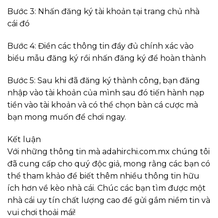
Bước 3: Nhấn đăng ký tài khoản tại trang chủ nhà
2
0
MLKS Znicz Biala Piska
-
Polonia Pas
78'
8
-
5
cái đó
URUGUAY SEGUNDA LEAGUE
Bước 4: Điền các thông tin đầy đủ chính xác vào
0
0
CA River Plate Montevideo
-
Huracan FC
36'
5
-
1
biểu mẫu đăng ký rồi nhấn đăng ký để hoàn thành
0
0
CA Lito
-
Sud Americ
36'
1
-
2
Bước 5: Sau khi đã đăng ký thành công, bạn đăng
NORWEGIAN 3.DIVISJON
nhập vào tài khoản của mình sau đó tiến hành nạp
2
0
Stabaek B
-
Vag
tiền vào tài khoản và có thể chọn bàn cá cược mà
36'
4
-
1
[9]
[10]
bạn mong muốn để chơi ngay.
SWITZERLAND DIVISON 2 LEAGUE
Kết luận
0
0
FC Gossau
-
Freienbach
78'
2
-
4
Với những thông tin mà adahirchi.com.mx chúng tôi
ARGENTINE WOMEN'S LEAGUE
đã cung cấp cho quý độc giả, mong rằng các bạn có
thể tham khảo để biết thêm nhiều thông tin hữu
1
1
Ferro Carril Oeste Women
-
HT
4
-
2
ích hơn về kèo nhà cái. Chúc các bạn tìm được một
FINNISH KOLMONEN
nhà cái uy tín chất lượng cao để gửi gắm niềm tin và
vui chơi thoải mái!
1
2
Sporting Kristina
-
VPV Pallo-V
80'
6
-
0