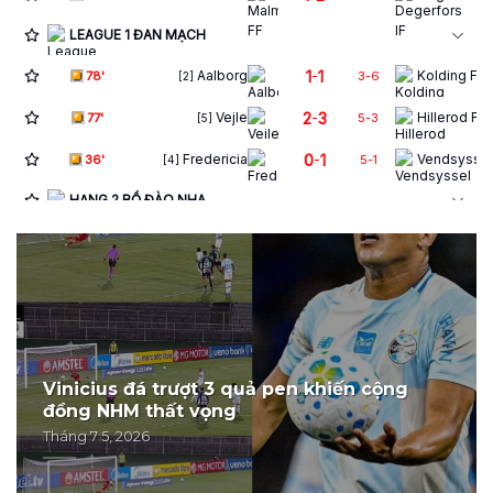
LEAGUE 1 ĐAN MẠCH
1
1
Aalborg
-
Kolding FC
78'
3
-
6
[2]
2
3
Vejle
-
77'
5
-
3
[5]
0
1
Fredericia
-
Vendsysse
36'
5
-
1
[4]
HẠNG 2 BỒ ĐÀO NHA
0
0
Vizela
-
Uniao Leiri
36'
2
-
2
[14]
VĐQG ARMENIA
1
0
FC Pyunik
-
36'
0
-
1
[6]
VĐQG GEORGIA
Vinicius đá trượt 3 quả pen khiến cộng
1
1
FC Meshakhte Tkibuli
-
36'
1
-
1
[10]
đồng NHM thất vọng
Tháng 7 5, 2026
GIAO HỮU QUỐC TẾ
0
0
Norway U17
-
Sweden U1
36'
0
-
0