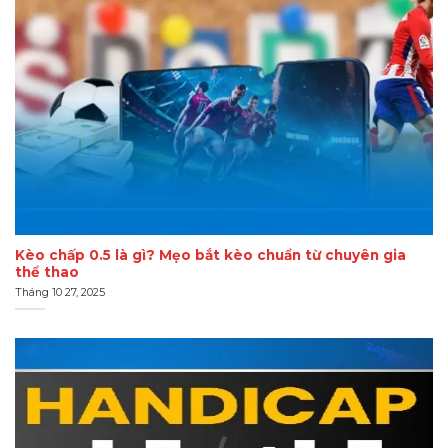
0
2
Tj Sokol Rozstani
-
FK Sedmiho
71'
8
-
2
0
0
FS Napajedla
-
Tj Stitna Na
26'
0
-
0
BRAZILIAN YOUTH CHAMPIONSHIP
1
1
Vila Nova Youth
-
Anapolis U
36'
2
-
0
COLOMBIAN REGIONAL LEAGUE
0
1
FC Leones Reserves
-
Dimelo Jar
26'
2
-
0
Kèo chấp 0.5 là gì? Mẹo bắt kèo chuẩn từ chuyên gia
MOZAMBIQUE CHAMPIONSHIP
thể thao
Tháng 10 27, 2025
1
1
Vilankulo FC
-
LD Sofala
45+6'
0
-
0
[9]
1
0
Ferroviario Maputo
-
AD Pemba
HT
3
-
0
SWPL C （W）
0
2
Aberdeen Women
-
Spartans 
76'
2
-
7
1
1
Gartcairn FC Women
-
77'
2
-
1