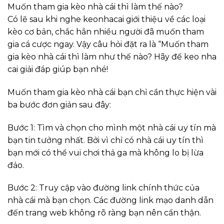
Muốn tham gia kèo nhà cái thì làm thế nào?
0
0
Noroeste
-
36'
1
-
2
Có lẽ sau khi nghe keonhacai giới thiệu về các loại
kèo cơ bản, chắc hẳn nhiều người đã muốn tham
PARAGUAYAN DIVISION INTERMEDIA
gia cá cược ngay. Vậy câu hỏi đặt ra là “Muốn tham
1
0
Benjamin Aceval
-
36'
5
-
2
[4]
gia kèo nhà cái thì làm như thế nào? Hãy để keo nha
cai giải đáp giúp bạn nhé!
1
0
Deportivo Carapegua
-
36'
4
-
1
[11]
UZBEKISTAN PRO LEAGUE
Muốn tham gia kèo nhà cái bạn chỉ cần thực hiện vài
ba bước đơn giản sau đây:
3
1
FarDU
-
Pakhtakor I
76'
6
-
3
[5]
MALAWI PREMIER LEAGUE
Bước 1: Tìm và chọn cho mình một nhà cái uy tín mà
bạn tin tưởng nhất. Bởi vì chỉ có nhà cái uy tín thì
0
0
Masters Security
-
Civo Unite
HT
2
-
3
bạn mới có thể vui chơi thả ga mà không lo bị lừa
0
0
Big Bullets FC
-
Chitipa Uni
HT
2
-
0
đảo.
0
0
Red Lions FC
-
HT
2
-
0
Bước 2: Truy cập vào đường link chính thức của
nhà cái mà bạn chọn. Các đường link mạo danh dẫn
0
0
Mitundu Baptist
-
48'
5
-
2
đến trang web không rõ ràng bạn nên cẩn thận.
POLAND LIGA 3