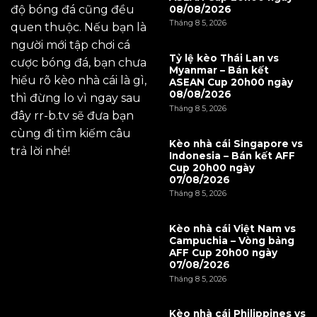
độ bóng đá cũng đều
08/08/2026
Tháng 8 5, 2026
Gimnasia La Plata
-
20:45
-
quen thuộc. Nếu bạn là
[6]
người mới tập chơi cá
Argentinos Juniors
-
23:15
-
[1]
Tỷ lệ kèo Thái Lan vs
cược bóng đá, bạn chưa
Myanmar – Bán kết
HẠNG 2 HÀ LAN
hiểu rõ kèo nhà cái là gì,
ASEAN Cup 20h00 ngày
08/08/2026
thì đừng lo vì ngay sau
MVV Maastricht
-
14:45
-
[16]
Tháng 8 5, 2026
đây rr-b.tv sẽ đưa bạn
VĐQG NGA
cùng đi tìm kiếm câu
Kèo nhà cái Singapore vs
trả lời nhé!
Indonesia – Bán kết AFF
Zenit St. Petersburg
-
14:00
-
[1]
Cup 20h00 ngày
07/08/2026
Spartak Moscow
-
FK Krasnod
17:00
-
[2]
Tháng 8 5, 2026
Rubin Kazan
-
FC Orenbu
17:30
-
[8]
Kèo nhà cái Việt Nam vs
Loading more...
Campuchia – Vòng bảng
AFF Cup 20h00 ngày
07/08/2026
Tháng 8 5, 2026
Kèo nhà cái Philippines vs