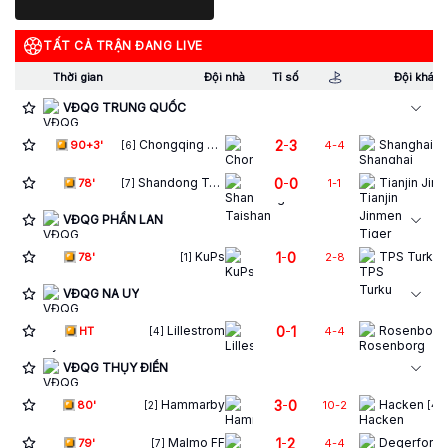
TẤT CẢ TRẬN ĐANG LIVE
Thời gian
Đội nhà
Tỉ số
Đội khách
VĐQG TRUNG QUỐC
2
3
Chongqing Tonglianglong
-
Shanghai P
90+3'
4
-
4
[6]
0
0
Shandong Taishan
-
78'
1
-
1
[7]
VĐQG PHẦN LAN
1
0
KuPs
-
TPS Turku
78'
2
-
8
[1]
[
VĐQG NA UY
0
1
Lillestrom
-
Rosenborg
HT
4
-
4
[4]
VĐQG THỤY ĐIỂN
3
0
Hammarby
-
Hacken
80'
10
-
2
[2]
[4]
1
2
Malmo FF
-
Degerfors 
79'
4
-
4
[7]