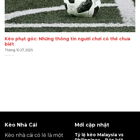
Kèo phạt góc: Những thông tin người chơi có thể chưa
biết
Tháng 10 27, 2025
Kèo Nhà Cái
Mới cập nhật
Tỷ lệ kèo Malaysia vs
Kèo nhà cái có lẽ là một
Philippines – Bán kết