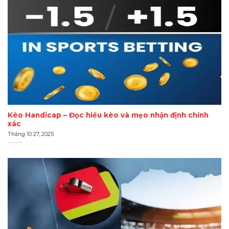
Kèo Handicap – Đọc hiểu kèo và mẹo nhận định chính
xác
Tháng 10 27, 2025