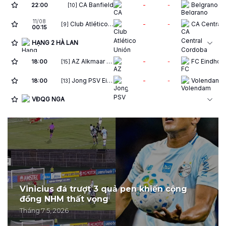
CA Banfield
-
Belgrano
22:00
-
[10]
[11
11/08
Club Atlético Unión
-
-
[9]
00:15
HẠNG 2 HÀ LAN
AZ Alkmaar Youth
-
FC Eindho
18:00
-
[15]
Jong PSV Eindhoven Youth
-
Volendam
18:00
-
[13]
[
VĐQG NGA
Fakel Voronezh
-
16:30
-
[16]
VĐQG THỤY ĐIỂN
IK Sirius FK
-
17:00
-
[1]
Vasteras SK FK
-
Djurgarden
17:00
-
[9]
Vinicius đá trượt 3 quả pen khiến cộng
Loading more...
đồng NHM thất vọng
Tháng 7 5, 2026