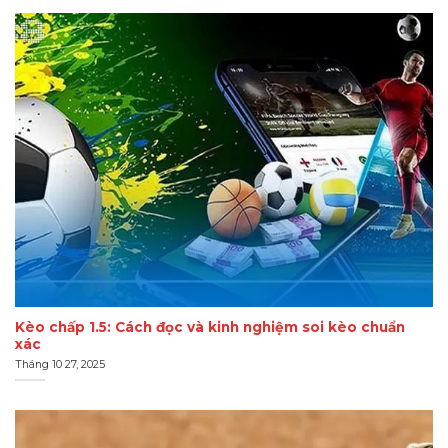
Kèo chấp 1.5: Cách đọc và kinh nghiệm soi kèo chuẩn
xác
Tháng 10 27, 2025