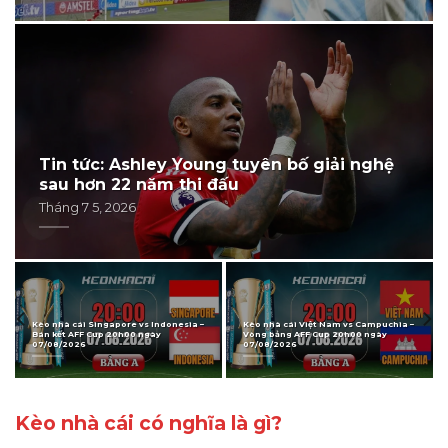
Tin tức: Ashley Young tuyên bố giải nghệ
sau hơn 22 năm thi đấu
Tháng 7 5, 2026
Kèo nhà cái Singapore vs Indonesia –
Kèo nhà cái Việt Nam vs Campuchia –
Bán kết AFF Cup 20h00 ngày
Vòng bảng AFF Cup 20h00 ngày
07/08/2026
07/08/2026
Kèo nhà cái có nghĩa là gì?