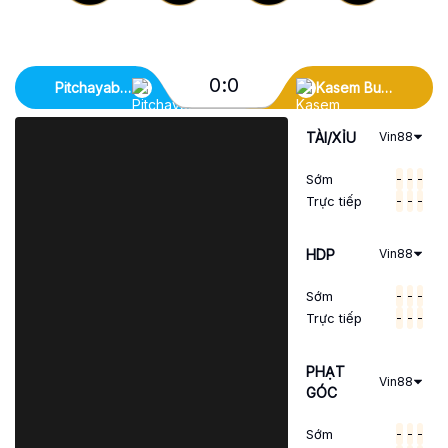
0
:
0
Pitchayabundit College
Kasem Bundit University
TÀI/XỈU
Vin88
Sớm
-
-
-
Trực tiếp
-
-
-
HDP
Vin88
Sớm
-
-
-
Trực tiếp
-
-
-
PHẠT
Vin88
GÓC
Sớm
-
-
-