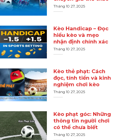
1.00
0.85
0.95
2.75
Tháng 10 27, 2025
-
-
-
-
0.82
0.97
0.82
3.75
Kèo Handicap – Đọc
hiểu kèo và mẹo
nhận định chính xác
-
-
-
-
Tháng 10 27, 2025
-
-
-
-
Kèo thẻ phạt: Cách
1.02
0.87
0.92
2.75
đọc, tính tiền và kinh
nghiệm chơi kèo
Tháng 10 27, 2025
0.97
1.07
0.72
2
Kèo phạt góc: Những
0.80
1.85
0.4
6.5
thông tin người chơi
có thể chưa biết
Tháng 10 27, 2025