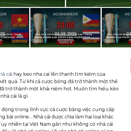
2
2
Rovato Vertovese SSD
-
A.C. Ospitaletto
1
-
6
-
-
0
0
1919
-
Rudar Prijedor
0
-
0
-
-
0
0
Women
-
Madrid CFF Women
0
-
0
-
-
[10]
ampuchia – Vòng
Kèo nhà cái Philippines vs Thái Lan – Vòng
Kèo nhà cái Myan
07/08/2026
bảng ASEAN Cup 20h00 ngày 04/08/2026
ASEAN Cup 17h00 
1
0
 Mans
-
UNFP
0
-
0
-
-
0
1
omen
-
Real Sociedad Women
0
-
0
-
-
[3]
0
1
louis
-
Romorantin
0
-
0
-
-
hà cái
hay keo nha cai lên thanh tìm kiếm của
2
0
na CF
-
Atletico de Madrid B
0.97
2
-
4
-0.25
[3]
kết quả. Từ khi cá cược bóng đá trở thành một thể
0
1
eta
-
Athletic Bilbao B
1.00
1
-
4
-0.25
[13]
 đã trở thành một khái niệm hot. Muốn tìm hiểu kèo
hà cái là gì.
1
2
Lecco
-
Atalanta U23
1
3
-
2
0.25
[11]
0
0
ovoljac
-
HNK Vukovar 1991
0
-
0
-
-
t động trong lĩnh vực cá cược bằng việc cung cấp
ng bài online… Nhà cái được chia làm hai loại khác
1
1
Vigo B
-
Coruxo FC
0.80
0
-
0
1.25
 Tuy nhiên tại Việt Nam gần như không có nhà cái
1
1
 Union
-
Eibar
0.8
1
-
2
-0.25
[8]