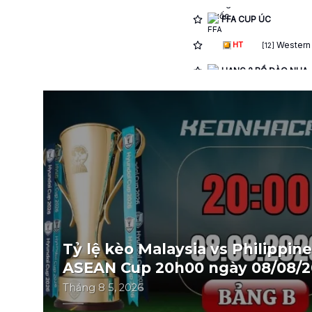
FFA CUP ÚC
Western Sydney Wande
HT
[12]
HẠNG 2 BỒ ĐÀO NHA
GD C
18'
[5]
GIAO HỮU QUỐC TẾ
60'
18'
GIAO HỮU
CD Atlético Ba
90+3'
[1]
Tỷ lệ kèo Malaysia vs Philippine
UCAM M
82'
[7]
ASEAN Cup 20h00 ngày 08/08/
Toulouse 
90'
Tháng 8 5, 2026
RSD Alcala He
90'
[6]