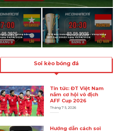
-
-
-
-
-
-
-
-
-
-
-
-
mar vs Lào – Vòng bảng
Tỷ lệ kèo Indonesia vs Việt Nam – Vòng bảng
ngày 04/08/2026
AFF Cup 20h30 ngày 03/08/2026
-
-
-
-
-
-
-
-
Soi kèo bóng đá
-
-
-
-
0.82
0.8
1
3
0.80
1
0.8
2
Tin tức: ĐT Việt Nam
nắm cơ hội vô địch
0.8
0.9
0.9
4
AFF Cup 2026
Tháng 7 5, 2026
-
-
-
-
1.00
0.97
0.82
2.75
Hướng dẫn cách soi
1
0.9
0.9
3.25