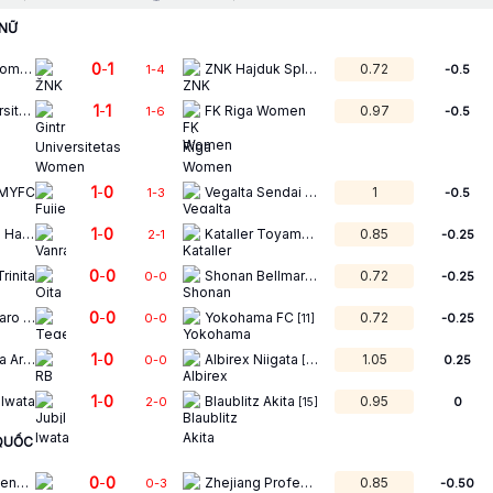
 NỮ
0
1
ŽNK Mura Women
-
ZNK Hajduk Split Women
0.72
1
-
4
-0.5
1
1
Gintra Universitetas Women
-
FK Riga Women
0.97
1
-
6
-0.5
1
0
 MYFC
-
Vegalta Sendai
1
1
-
3
-0.5
[7]
1
0
ohe FC
-
Kataller Toyama
0.85
2
-
1
-0.25
[17]
0
0
rinita
-
Shonan Bellmare
0.72
0
-
0
-0.25
[3]
0
0
yazaki
-
Yokohama FC
0.72
0
-
0
-0.25
[11]
1
0
rdija
-
Albirex Niigata
1.05
0
-
0
0.25
[13]
1
0
 Iwata
-
Blaublitz Akita
0.95
2
-
0
0
[15]
QUỐC
0
0
Shanghai Shenhua U20
-
Zhejiang Professional FC U20
0.85
0
-
3
-0.50