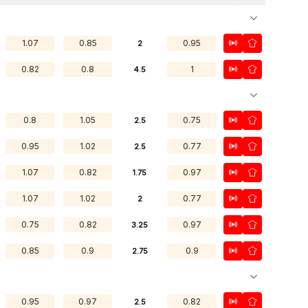
1.07
0.85
0.95
2
0.82
0.8
1
4.5
0.8
1.05
0.75
2.5
0.95
1.02
0.77
2.5
1.07
0.82
0.97
1.75
1.07
1.02
0.77
2
0.75
0.82
0.97
3.25
0.85
0.9
0.9
2.75
0.95
0.97
0.82
2.5