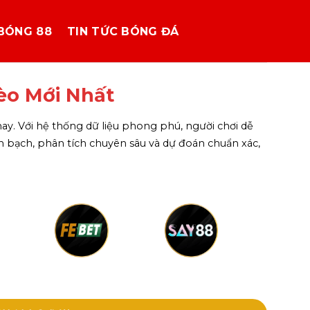
BÓNG 88
TIN TỨC BÓNG ĐÁ
Kèo Mới Nhất
nay. Với hệ thống dữ liệu phong phú, người chơi dễ
h bạch, phân tích chuyên sâu và dự đoán chuẩn xác,