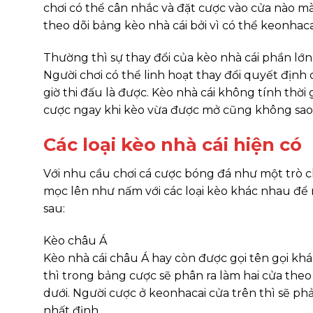
Pogon Szczecin 
89'
[5]
chơi có thể cân nhắc và đặt cược vào cửa nào m
theo dõi bảng kèo nhà cái bởi vì có thể keonhaca
APLG Gdansk 
18'
[10]
Lech Poznan UAM 
18'
[4]
Thường thì sự thay đổi của kèo nhà cái phần lớn 
Người chơi có thể linh hoạt thay đổi quyết định 
GIẢI VÔ ĐỊCH TRẺ CE
giờ thi đấu là được. Kèo nhà cái không tính thời
Legia Warszawa (Y
89'
[1]
cược ngay khi kèo vừa được mở cũng không sao
Arka Gdynia 
63'
[13]
Các loại kèo nhà cái hiện có
Lech Poznan 
18'
[3]
Với nhu cầu chơi cá cược bóng đá như một trò c
UKRAINIAN FIRST LE
mọc lên như nấm với các loại kèo khác nhau để n
sau:
Lokomotiv 
55'
[10]
CZECH THIRD LEAGU
Kèo châu Á
Kèo nhà cái châu Á hay còn được gọi tên gọi khác
Bl
88'
thì trong bảng cược sẽ phân ra làm hai cửa theo
CZECH U19 LEAGUE
dưới. Người cược ở keonhacai cửa trên thì sẽ ph
nhất định.