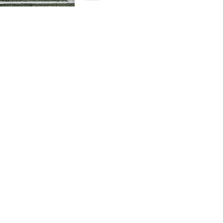
-
-
-
-
-
-
-
-
-
-
-
-
-
-
-
-
-
-
-
-
-
-
-
-
-
-
-
-
-
-
-
-
-
-
-
-
-
-
-
-
-
-
-
-
-
-
-
-