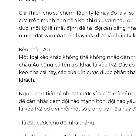
Liver
14:00
Giải thích cho sự chênh lệch tỷ lệ này đó là vì sự
Frickley At
14:00
cửa trên mạnh hơn nên khi thi đấu với nhau đội
dưới một tỷ lệ nhất định để hai đội cân bằng n
14:00
muốn đặt vào cửa trên hay cửa dưới vì chấp tỷ l
Abbey He
14:00
Kèo châu Âu
Cli
14:00
Một loại kèo khác không thể không nhắc đến tr
châu Âu cũng có tên gọi khác là kèo 1×2. Đây có t
Chaddert
14:00
keo nha cai này, các cửa đặt cược được phân thà
14:00
khách.
Silsden 
14:00
Người chơi tiến hành đặt cược vào cửa mà mình
14:00
để cân nhắc xem đội nào mạnh hơn, đội nào yếu 
là kèo 1×2 bơie vì mỗi một số trong ký hiệu này
N
14:00
1 là đặt cược cho đội nhà thắng
Handswor
14:00
14:00