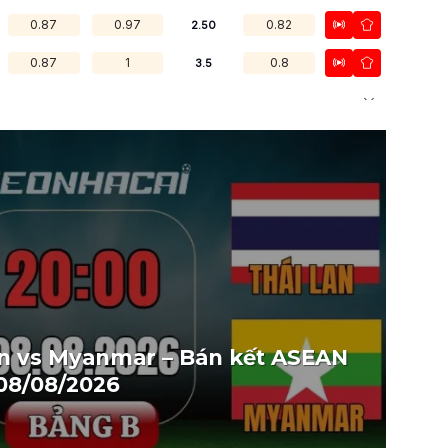
0.87
0.97
0.82
2.50
0.87
1
0.8
3.5
-
-
-
-
0.87
1.50
0.50
8.50
0.85
1.05
0.75
2.5
an vs Myanmar – Bán kết ASEAN
0.92
1
0.8
3.5
08/08/2026
0.65
0.95
0.85
7