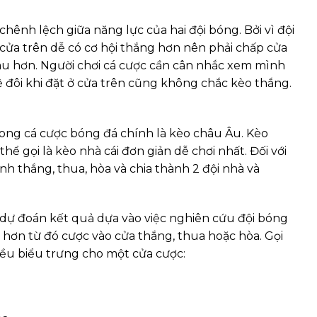
sedge
-
Penistone Church
-
-
-
 chênh lệch giữa năng lực của hai đội bóng. Bởi vì đội
hletic
-
Campion AFC
-
-
-
 cửa trên dễ có cơ hội thắng hơn nên phải chấp cửa
hau hơn. Người chơi cá cược cần cân nhắc xem mình
Garforth Town A.F.C.
-
West Didsbury & Chorlton AFC
-
-
-
ệ đôi khi đặt ở cửa trên cũng không chắc kèo thắng.
y F.C.
-
Ossett United
-
-
-
theroe
-
A.F.C. Liverpool
-
-
-
ong cá cược bóng đá chính là kèo châu Âu. Kèo
hể gọi là kèo nhà cái đơn giản dễ chơi nhất. Đối với
on FC
-
Witton Albion
-
-
-
nh thắng, thua, hòa và chia thành 2 đội nhà và
Wythenshawe Town
-
Cheadle Town
-
-
-
A.F.C.
-
Mossley
-
-
-
 dự đoán kết quả dựa vào việc nghiên cứu đội bóng
Ramsbottom United
-
South London
-
-
-
hơn từ đó cược vào cửa thắng, thua hoặc hòa. Gọi
 đều biểu trưng cho một cửa cược:
elson
-
Stockport Georgians
-
-
-
th FC
-
Prestwich Heys
-
-
-
Barnoldswick Town
-
Atherton Collieries
-
-
-