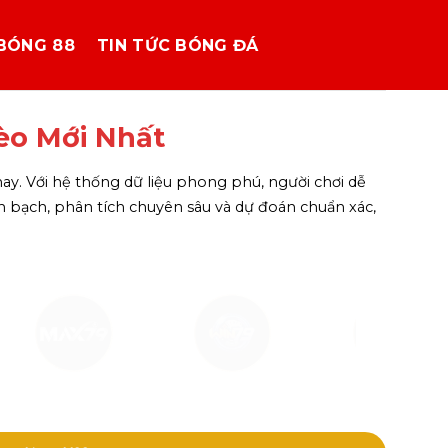
BÓNG 88
TIN TỨC BÓNG ĐÁ
Kèo Mới Nhất
nay. Với hệ thống dữ liệu phong phú, người chơi dễ
h bạch, phân tích chuyên sâu và dự đoán chuẩn xác,