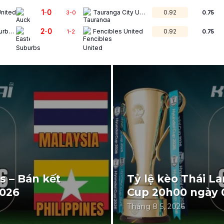
1
0
United
-
Tauranga City United
0.92
3
-
0
0.75
2
0
Eastern Suburbs AFC
-
Fencibles United
0.92
1
-
2
0.75
0
0
Auckland United Women
-
Chelsea FC Women
0
-
0
-
-
[3]
A WOMEN'S PREMIER LEAGUE
9
0
Devonport Strikers Women
-
Launceston City (w)
0.92
7
-
1
0.25
NSHIP U20
1
0
a U20
-
Mexico U20
0.95
3
-
0
-0.50
EAGUES VICTORIA 3
s – Bán kết
Tỷ lệ kèo Thái L
0
0
ity SC
-
Kingston City
0.87
0
-
2
0
2026
Cup 20h00 ngày 
ESERVE LEAGUE
Tháng 8 5, 2026
3
3
Eastern United Reserves
-
Adelaide Victory Reserves
1.2
0
-
6
0