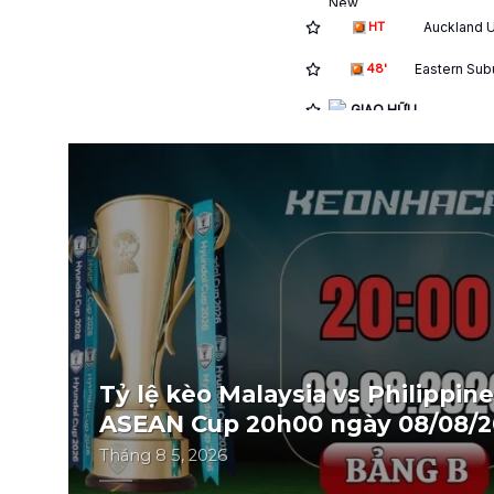
Auckland 
HT
48'
GIAO HỮU
8'
AUSTRALIA TASMANI
90+4'
CONCACAF CHAMPIO
Canad
HT
NATIONAL PREMIER L
Tỷ lệ kèo Malaysia vs Philippine
Moreland C
13'
ASEAN Cup 20h00 ngày 08/08/
SOUTH AUSTRALIA R
Tháng 8 5, 2026
73'