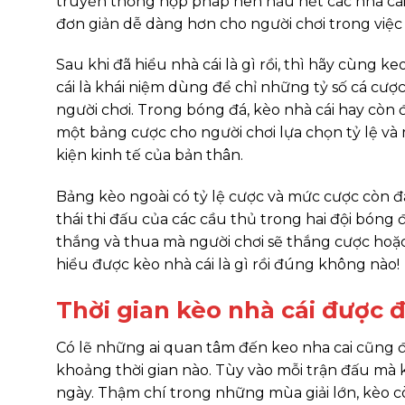
truyền thống hợp pháp nên hầu hết các nhà cái đ
8'
đơn giản dễ dàng hơn cho người chơi trong việc 
WESTERN AUSTRALIA
Sau khi đã hiểu nhà cái là gì rồi, thì hãy cùng k
cái là khái niệm dùng để chỉ những tỷ số cá cượ
8'
người chơi. Trong bóng đá, kèo nhà cái hay còn đ
CÁC TRẬN SẮP DIỄN R
một bảng cược cho người chơi lựa chọn tỷ lệ và
GIẢI VÔ ĐỊCH BÓNG 
kiện kinh tế của bản thân.
Mal
13:00
[136]
Bảng kèo ngoài có tỷ lệ cược và mức cược còn đ
Thá
13:00
thái thi đấu của các cầu thủ trong hai đội bóng 
[91]
thắng và thua mà người chơi sẽ thắng cược hoặc
FA CUP
hiểu được kèo nhà cái là gì rồi đúng không nào!
Horbury
13:00
Thời gian kèo nhà cái được đ
Deeping Ra
13:00
Có lẽ những ai quan tâm đến keo nha cai cũng 
Gue
13:00
khoảng thời gian nào. Tùy vào mỗi trận đấu mà
13:00
ngày. Thậm chí trong những mùa giải lớn, kèo 