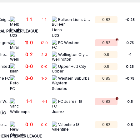
1
1
Melbourne Knights U23
-
Bulleen Lions U23
0.82
1
-
1
-0.25
AL PREMIER LEAGUE
11
0
ngers
-
FC Western
0.82
17
-
0
0.75
0
2
Wellington Phoenix Reserve
-
Wellington Olympic
0.9
2
-
3
-1
0
0
United
-
Upper Hutt City
0.9
0
-
0
0.25
0
0
ne FC
-
Western Suburbs
0.85
1
-
0
-0.75
1
1
ecaps
-
FC Juarez
0.82
4
-
1
0.5
[18]
 ÚC
0
0
mpic
-
Valentine
0.82
0
-
0
0.5
[8]
ERN PREMIER LEAGUE