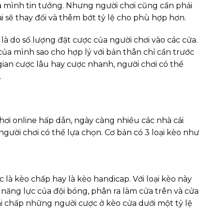
à mình tin tưởng. Nhưng người chơi cũng cần phải
United
-
Coventry Sphinx
-
-
-
i sẽ thay đổi và thêm bớt tỷ lệ cho phù hợp hơn.
cliffe
-
West Auckland Town
-
-
-
là do số lượng đặt cược của người chơi vào các cửa.
ity FC
-
Northallerton Town
-
-
-
của mình sao cho hợp lý với bản thân chỉ cần trước
 gian cược lâu hay cược nhanh, người chơi có thể
y Town
-
Bishop Auckland
-
-
-
.
A.F.C.
-
Blyth Town
-
-
-
A.F.C.
-
Horden CW
-
-
-
Newcastle Benfield
-
Redcar Athletic
hơi online hấp dẫn, ngày càng nhiều các nhà cái
-
-
-
gười chơi có thể lựa chọn. Cơ bản có 3 loại kèo như
-
Pickering Town FC
-
-
-
Newton Aycliffe F.C.
-
Kendal Town
-
-
-
artans
-
Newcastle Blue Star
-
-
-
 là kèo chấp hay là kèo handicap. Với loại kèo này
 năng lực của đội bóng, phân ra làm cửa trên và cửa
 Villa
-
Atherton Laburnum Rovers
-
-
-
ải chấp những người cược ở kèo cửa dưới một tỷ lệ
thwich
-
Rossington Main
-
-
-