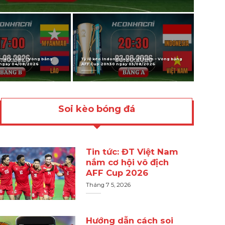
0.87
0.87
0.92
5.5
0.9
0.92
0.87
8.5
0.82
1.02
0.77
4.5
mar vs Lào – Vòng bảng
Tỷ lệ kèo Indonesia vs Việt Nam – Vòng bảng
ngày 04/08/2026
AFF Cup 20h30 ngày 03/08/2026
0.82
0.92
0.87
3.75
0.87
0.77
1.02
4.25
Soi kèo bóng đá
0.82
0.87
0.92
5
Tin tức: ĐT Việt Nam
nắm cơ hội vô địch
0.85
0.82
0.97
3
AFF Cup 2026
Tháng 7 5, 2026
0.77
0.85
0.95
3
Hướng dẫn cách soi