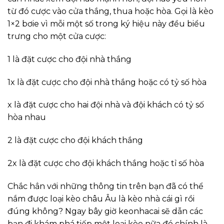
từ đó cược vào cửa thắng, thua hoặc hòa. Gọi là kèo
1×2 bơie vì mỗi một số trong ký hiệu này đều biểu
trưng cho một cửa cược:
1 là đặt cược cho đội nhà thắng
1x là đặt cược cho đội nhà thắng hoặc có tỷ số hòa
x là đặt cược cho hai đội nhà và đội khách có tỷ số
hòa nhau
2 là đặt cược cho đội khách thắng
2x là đặt cược cho đội khách thắng hoặc tỉ số hòa
Chắc hẳn với những thông tin trên bạn đã có thể
nắm được loại kèo châu Âu là kèo nhà cái gì rồi
đúng không? Ngay bây giờ keonhacai sẽ dẫn các
bạn đi khám phá tiếp một loại kèo nữa đó chính là