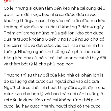
Hapoel Tel Aviv
-
GKS Katow
18:00
-
[3]
Có lẽ những ai quan tâm đến keo nha cai cũng đều
FC Twente Enschede
-
18:00
-
[4]
quan tâm đến việc kèo nhà cái được đưa ra vào
Borac Banja Luka
-
18:30
-
[1]
khoảng thời gian nào. Tùy vào mỗi trận đấu mà kèo
thường được đưa ra trước từ khoảng 3 đến 4 ngày.
Sporting Braga
-
Dinamo Mi
18:30
-
[4]
Thậm chí trong những mùa giải lớn, kèo còn được
Lugano
-
NSI Runavi
18:30
-
đưa ra trước khoảng 6 đến 7 ngày để người chơi có
[2]
thể cân nhắc và đặt cược vào cửa nào mà mình tin
Valur Reykjavik
-
Nordsjaell
18:30
-
[6]
tưởng. Nhưng người chơi cũng cần phải theo dõi
Bohemians
-
Midtjylland
bảng kèo nhà cái bởi vì có thể keonhacai sẽ thay đổi
18:45
-
[3]
và thêm bớt tỷ lệ cho phù hợp hơn.
Rijeka
-
Ilves Tamp
18:45
-
[5]
Thường thì sự thay đổi của kèo nhà cái phần lớn là
Hibernian F.C.
-
19:00
-
[10]
do số lượng đặt cược của người chơi vào các cửa.
Partizan Belgrade
-
19:00
-
[5]
Người chơi có thể linh hoạt thay đổi quyết định của
mình sao cho hợp lý với bản thân chỉ cần trước giờ
Tre Fiori
-
FC Drita
19:00
-
[1]
[1]
thi đấu là được. Kèo nhà cái không tính thời gian
EUROPA LEAGUE
cược lâu hay cược nhanh, người chơi có thể cược