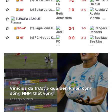
1
2
FK Zalgiris Vilnius
-
Hajduk Spli
HT
2
-
4
[3]
1
0
Beitar Jerusalem
-
Austria Vie
28'
2
-
0
[2]
EUROPA LEAGUE
2
1
Jagiellonia Bialystok
-
Rangers F.
90+4'
1
-
5
[2]
0
0
FC Hradec Králové
-
Besiktas J
HT
3
-
3
[6]
0
0
Lech Poznan
-
KI Klaksvik
HT
1
-
1
[3]
0
0
Lincoln Red Imps FC
-
HT
2
-
2
[1]
0
1
PAOK Saloniki
-
Anderlecht
13'
1
-
0
[3]
HẠNG NHẤT KUWAIT
0
2
Al Shamiya
-
Al Jazira F
13'
1
-
1
[7]
Vinicius đá trượt 3 quả pen khiến cộng
đồng NHM thất vọng
0
1
Sporty
-
Al-Sahel
13'
0
-
0
[8]
[3]
Tháng 7 5, 2026
ICELAND U19 LEAGUE