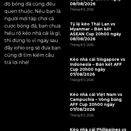
độ bóng đá cũng đều
08/08/2026
Tháng 8 5, 2026
quen thuộc. Nếu bạn là
người mới tập chơi cá
Tỷ lệ kèo Thái Lan vs
cược bóng đá, bạn chưa
Myanmar – Bán kết
hiểu rõ kèo nhà cái là gì,
ASEAN Cup 20h00 ngày
08/08/2026
thì đừng lo vì ngay sau
Tháng 8 5, 2026
đây iohio.org sẽ đưa bạn
cùng đi tìm kiếm câu
Kèo nhà cái Singapore vs
trả lời nhé!
Indonesia – Bán kết AFF
Cup 20h00 ngày
07/08/2026
Tháng 8 5, 2026
Kèo nhà cái Việt Nam vs
Campuchia – Vòng bảng
AFF Cup 20h00 ngày
07/08/2026
Tháng 8 5, 2026
Kèo nhà cái Philippines vs