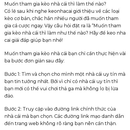
Muốn tham gia kèo nhà cái thì làm thế nào?
Có lẽ sau khi nghe keonhacai giới thiệu về các loại
kèo cơ bản, chắc hẳn nhiều người đã muốn tham
gia cá cược ngay. Vậy câu hỏi đặt ra là “Muốn tham
gia kèo nhà cái thì làm như thế nào? Hãy để keo nha
cai giải đáp giúp bạn nhé!
Muốn tham gia kèo nhà cái bạn chỉ cần thực hiện vài
ba bước đơn giản sau đây:
Bước 1: Tìm và chọn cho mình một nhà cái uy tín mà
bạn tin tưởng nhất. Bởi vì chỉ có nhà cái uy tín thì
bạn mới có thể vui chơi thả ga mà không lo bị lừa
đảo.
Bước 2: Truy cập vào đường link chính thức của
nhà cái mà bạn chọn. Các đường link mạo danh dẫn
đến trang web không rõ ràng bạn nên cẩn thận.