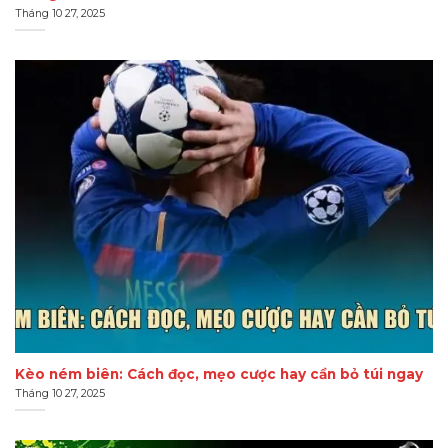
Tháng 10 27, 2025
Kèo ném biên: Cách đọc, mẹo cược hay cần bỏ túi ngay
Tháng 10 27, 2025