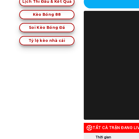
Lịch Thi Đấu & Kết Quả
Kèo Bóng 88
Soi Kèo Bóng Đá
Tỷ lệ kèo nhà cái
TẤT CẢ TRẬN ĐANG LI
Thời gian