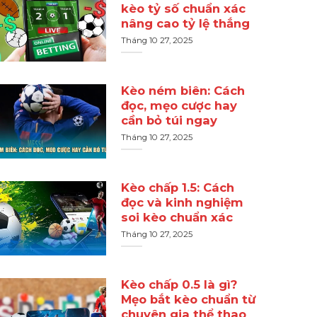
kèo tỷ số chuẩn xác
0.7
0.77
1.02
4.5
nâng cao tỷ lệ thắng
Tháng 10 27, 2025
0.75
0.95
0.85
2.75
0.97
1
0.8
1
Kèo ném biên: Cách
0.82
1.07
0.70
2.25
đọc, mẹo cược hay
cần bỏ túi ngay
-
-
-
-
Tháng 10 27, 2025
-
-
-
-
-
-
-
-
Kèo chấp 1.5: Cách
đọc và kinh nghiệm
0.95
0.77
1.02
3.5
soi kèo chuẩn xác
Tháng 10 27, 2025
0.77
1.1
0.7
1.25
-
-
-
-
Kèo chấp 0.5 là gì?
-
-
-
-
Mẹo bắt kèo chuẩn từ
chuyên gia thể thao
0.75
0.75
1.05
3.75