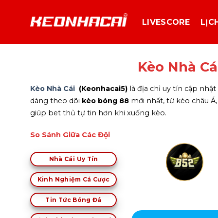
Bỏ
qua
LIVESCORE
LỊC
nội
dung
Kèo Nhà Cái
Kèo Nhà Cái
(Keonhacai5)
là địa chỉ uy tín cập nh
dàng theo dõi
kèo bóng 88
mới nhất, từ kèo châu Á,
giúp bet thủ tự tin hơn khi xuống kèo.
So Sánh Giữa Các Đội
Nhà Cái Uy Tín
Kinh Nghiệm Cá Cược
Tin Tức Bóng Đá