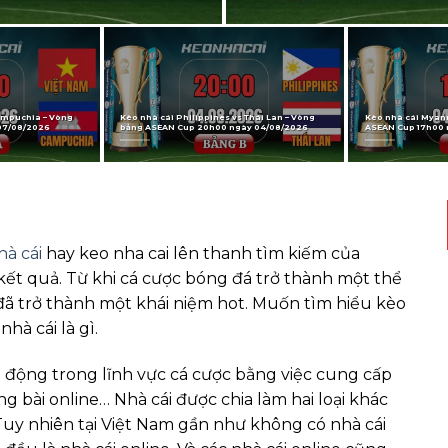
0
0
ros FC
-
EC Tupy
0.85
0
-
0
-0.25
2
2
downs
-
Polokwane City FC
3.50
4
-
5
0.25
[3]
ampuchia – Vòng
Kèo nhà cái Philippines vs Thái Lan – Vòng
Kèo nhà cái Myan
07/08/2026
bảng ASEAN Cup 20h00 ngày 04/08/2026
ASEAN Cup 17h00 
0
0
 Mans
-
Saumur OL
0
-
0
-
-
[16]
1
0
rs SC
-
Nairobi United
0
-
0
-
-
[4]
1
3
ierzon
-
Chateauroux
0
-
0
-
-
1
1
Eupen
-
RFC Seraing
0
-
0
-
-
[11]
hà cái
hay keo nha cai lên thanh tìm kiếm của
kết quả. Từ khi cá cược bóng đá trở thành một thể
0
1
k FC
-
Gzira United
0.87
5
-
3
0.50
[8]
 đã trở thành một khái niệm hot. Muốn tìm hiểu kèo
1
1
Women
-
RCD Espanyol Women
1.00
0
-
0
-0.25
[11]
hà cái là gì.
1
1
conia
-
Gimnastica Torrelavega
1.30
1
-
5
0.00
t động trong lĩnh vực cá cược bằng việc cung cấp
ng bài online… Nhà cái được chia làm hai loại khác
1
1
y City
-
RCD Espanyol de Barcelona
0.67
3
-
3
0
[11]
 Tuy nhiên tại Việt Nam gần như không có nhà cái
1
2
is 29
-
Venezia
0.95
3
-
2
0.00