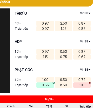
Arouca
TÀI/XỈU
Vin88
0.97
2.50
0.87
Sớm
0.97
1.25
0.87
Trực tiếp
HDP
Vin88
0.97
0.50
0.87
Sớm
1.15
0.75
0.67
Trực tiếp
PHẠT GÓC
Vin88
1.00
9.50
0.72
Sớm
0.66
8.50
1.10
Trực tiếp
Tài/Xỉu
Trực tiếp
Khách
Tài
Tỷ lệ
Xỉu