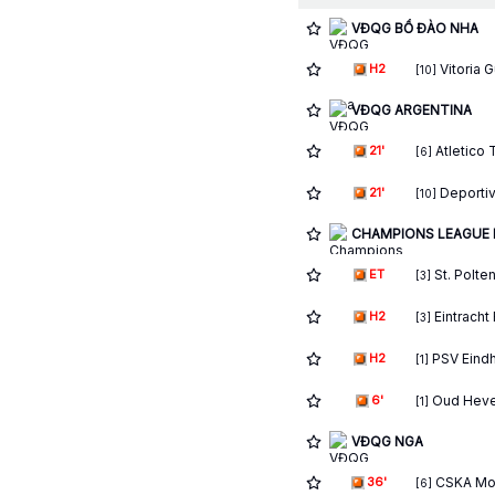
VĐQG BỒ ĐÀO NHA
Vitoria Guim
H2
[10]
VĐQG ARGENTINA
Atletico Tuc
21'
[6]
Deportivo Ri
21'
[10]
CHAMPIONS LEAGUE
St. Polten W
ET
[3]
Eintracht Frankfurt
H2
[3]
PSV Eindhoven 
H2
[1]
Oud Heverlee Leuven
6'
[1]
VĐQG NGA
CSKA Mos
36'
[6]