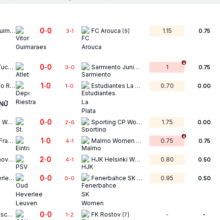
0
0
araes
-
FC Arouca
1.15
3
-
1
0.75
[9]
0
0
uman
-
Sarmiento Junin
1
3
-
0
0.75
[13]
1
0
estra
-
Estudiantes La Plata
0.70
1
-
0
0.00
[11]
 NỮ
0
0
omen
-
Sporting CP Women
1.75
2
-
6
0.00
[2]
1
0
 Women
-
Malmo Women
0.75
4
-
1
0.75
[4]
2
0
Women
-
HJK Helsinki Women
0.80
4
-
1
0.50
[1]
0
0
 Women
-
Fenerbahce SK Women
0.95
0
-
0
0.50
[1]
0
0
cow
-
FK Rostov
1
-
2
-
-
[7]