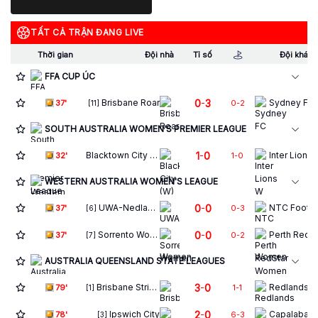
TẤT CẢ TRẬN ĐANG LIVE
Thời gian
Đội nhà
Tỉ số
Đội khách
FFA CUP ÚC
0
3
Brisbane Roar
-
Sydney FC
37'
0
-
2
[11]
SOUTH AUSTRALIA WOMEN'S PREMIER LEAGUE
1
0
Blacktown City (W)
-
Inter Lions
32'
1
-
0
WESTERN AUSTRALIA WOMEN'S LEAGUE
0
0
UWA-Nedlands FC Women
-
37'
0
-
3
[6]
0
0
Sorrento Women
-
37'
0
-
2
[7]
AUSTRALIA QUEENSLAND STATE LEAGUES
3
0
Brisbane Strikers
-
79'
1
-
1
[1]
2
0
Ipswich City
-
78'
6
-
3
[3]