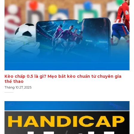
Kèo chấp 0.5 là gì? Mẹo bắt kèo chuẩn từ chuyên gia
thể thao
Tháng 10 27, 2025