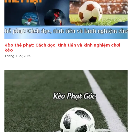
Kèo thẻ phạt: Cách đọc, tính tiền và kinh nghiệm chơi
kèo
Tháng 10 27, 2025