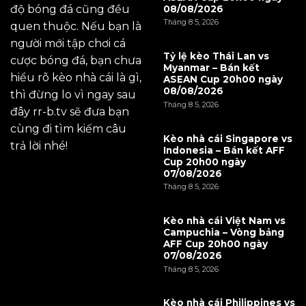
độ bóng đá cũng đều
08/08/2026
Tháng 8 5, 2026
quen thuộc. Nếu bạn là
người mới tập chơi cá
Tỷ lệ kèo Thái Lan vs
cược bóng đá, bạn chưa
Myanmar – Bán kết
hiểu rõ kèo nhà cái là gì,
ASEAN Cup 20h00 ngày
08/08/2026
thì đừng lo vì ngay sau
Tháng 8 5, 2026
đây rr-b.tv sẽ đưa bạn
cùng đi tìm kiếm câu
Kèo nhà cái Singapore vs
trả lời nhé!
Indonesia – Bán kết AFF
Cup 20h00 ngày
07/08/2026
Tháng 8 5, 2026
Kèo nhà cái Việt Nam vs
Campuchia – Vòng bảng
AFF Cup 20h00 ngày
07/08/2026
Tháng 8 5, 2026
Kèo nhà cái Philippines vs