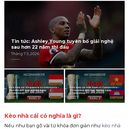
0
0
Samford Rangers
-
HT
3
-
3
[12]
0
1
Souths United
-
HT
0
-
0
[5]
0
0
Southside Eagles
-
SWQ Thun
HT
2
-
0
[8]
Tin tức: Ashley Young tuyên bố giải nghệ
CÁC TRẬN SẮP DIỄN RA
sau hơn 22 năm thi đấu
FA CUP
Tháng 7 5, 2026
Erith Belvedere
-
Billingshurs
12:00
-
Worsbrough Bridge Athletic
-
Trafford
13:00
-
Northampton On Cheneck
-
Heanor To
13:00
-
Kèo nhà cái Singapore vs Indonesia –
Kèo nhà cái Việt Nam vs Campuchia –
Bán kết AFF Cup 20h00 ngày
Vòng bảng AFF Cup 20h00 ngày
07/08/2026
07/08/2026
Wick
-
Camberley
13:00
-
Little Common FC
-
13:00
-
Kèo nhà cái có nghĩa là gì?
Haarlem
-
Irlam
14:00
-
Nếu như bạn gõ vài từ khóa đơn giản như
kèo nhà
Beverley Town
-
14:00
-