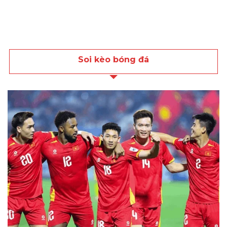
kuwin
Soi kèo bóng đá