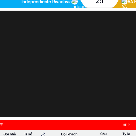
2
:
1
Independiente Rivadavia
AA E
VE
HDP
Đội nhà
Tỉ số
Đội khách
Chủ
Tỷ lệ