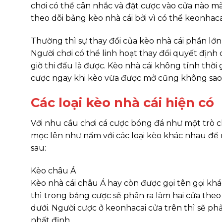
Deeping Ra
13:00
chơi có thể cân nhắc và đặt cược vào cửa nào m
theo dõi bảng kèo nhà cái bởi vì có thể keonhaca
Gue
13:00
Thường thì sự thay đổi của kèo nhà cái phần lớn 
13:00
Người chơi có thể linh hoạt thay đổi quyết định 
Sutton 
14:00
giờ thi đấu là được. Kèo nhà cái không tính thời
cược ngay khi kèo vừa được mở cũng không sao
Yarm Eagles
14:00
Ca
14:00
Các loại kèo nhà cái hiện có
Birtle
14:00
Với nhu cầu chơi cá cược bóng đá như một trò c
mọc lên như nấm với các loại kèo khác nhau để n
Shildon 
14:00
sau:
Ashington 
14:00
Kèo châu Á
14:00
Kèo nhà cái châu Á hay còn được gọi tên gọi khác
14:00
thì trong bảng cược sẽ phân ra làm hai cửa theo
dưới. Người cược ở keonhacai cửa trên thì sẽ ph
14:00
nhất định.