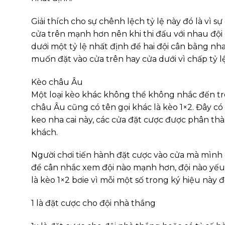
Blyth Sp
14:00
Giải thích cho sự chênh lệch tỷ lệ này đó là vì sự
Euxton
14:00
cửa trên mạnh hơn nên khi thi đấu với nhau đội
dưới một tỷ lệ nhất định để hai đội cân bằng n
1874 Nor
14:00
muốn đặt vào cửa trên hay cửa dưới vì chấp tỷ l
Liver
14:00
Kèo châu Âu
Frickley At
14:00
Một loại kèo khác không thể không nhắc đến tr
14:00
châu Âu cũng có tên gọi khác là kèo 1×2. Đây có t
keo nha cai này, các cửa đặt cược được phân thà
Abbey He
14:00
khách.
Cli
14:00
Người chơi tiến hành đặt cược vào cửa mà mình
Chaddert
14:00
để cân nhắc xem đội nào mạnh hơn, đội nào yếu 
là kèo 1×2 bơie vì mỗi một số trong ký hiệu này
14:00
Silsden 
14:00
1 là đặt cược cho đội nhà thắng
14:00