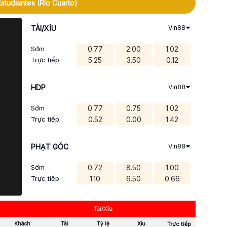
studiantes (Río Cuarto)
TÀI/XỈU
Vin88
0.77
2.00
1.02
Sớm
5.25
3.50
0.12
Trực tiếp
HDP
Vin88
0.77
0.75
1.02
Sớm
0.52
0.00
1.42
Trực tiếp
PHẠT GÓC
Vin88
0.72
8.50
1.00
Sớm
1.10
6.50
0.66
Trực tiếp
Tài/Xỉu
Trực tiếp
Khách
Tài
Tỷ lệ
Xỉu