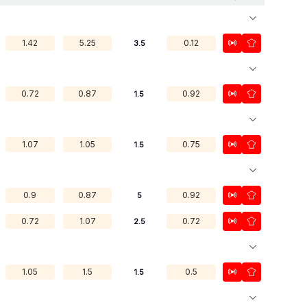
1.42
5.25
0.12
3.5
0.72
0.87
0.92
1.5
1.07
1.05
0.75
1.5
0.9
0.87
0.92
5
0.72
1.07
0.72
2.5
1.05
1.5
0.5
1.5