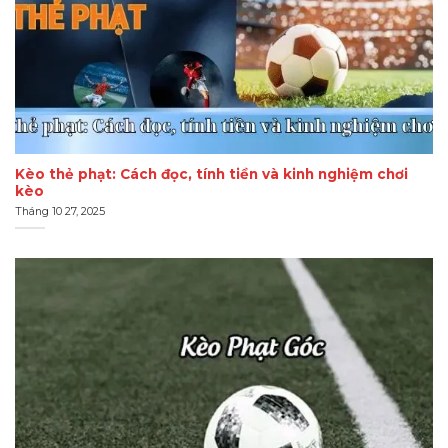
Great Wakering Rovers
-
Takeley
14:00
-
Romford
-
Barton Rov
14:00
-
Stotfold FC
-
Basildon Un
14:00
-
Hullbridge Sports
-
Hadley
14:00
-
Clapton Community
-
Benfleet
14:00
-
Kèo thẻ phạt: Cách đọc, tính tiền và kinh nghiệm chơi
kèo
Newport Pagnell Town
-
Marlow
14:00
-
Tháng 10 27, 2025
North Leigh
-
14:00
-
Easington Sports
-
14:00
-
Windsor Eton
-
14:00
-
Wells City
-
14:00
-
Holyport F.C.
-
14:00
-
Roman Glass St George
-
Hallen
14:00
-