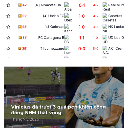
0
1
Albacete Balompié SAD
-
Real Murci
47'
4
-
2
[12]
1
0
Utebo FC
-
Casetas
52'
4
-
2
[4]
1
0
Karlovac
-
NK Lucko
53'
3
-
4
[6]
[1
1
1
FC Cartagena B
-
UD Los Gar
51'
1
-
0
0
0
Lumezzane
-
A.C. Crema
39'
5
-
0
[7]
0
0
CD Atlético Baleares
-
39'
0
-
0
[1]
3
0
UCAM Murcia
-
Orihuela C
39'
1
-
0
[7]
1
0
Toulouse Women
-
39'
0
-
0
0
0
RSD Alcala Henares
-
Getafe B
39'
5
-
0
[6]
[4
0
0
Club Milano
-
39'
3
-
3
Vinicius đá trượt 3 quả pen khiến cộng
đồng NHM thất vọng
0
0
Gimnástica Segoviana CF
-
9'
0
-
2
[6]
Tháng 7 5, 2026
0
0
SD Amorebieta
-
9'
0
-
1
[7]