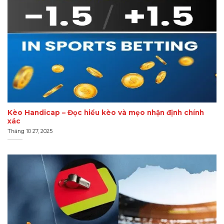
Hendon
-
14:00
-
Sawbridgeworth Town
-
AFC Welwy
14:00
-
Ilford
-
Dunstable 
14:00
-
Bedfont Sports
-
Concord Ra
14:00
-
Buckhurst Hill
-
14:00
-
Tilbury
-
Wormley R
14:00
-
Kèo Handicap – Đọc hiểu kèo và mẹo nhận định chính
Harpenden Town
-
14:00
-
xác
Tháng 10 27, 2025
Witham Town
-
Colney Hea
14:00
-
Harlow Town
-
Frenford
14:00
-
Haringey Borough
-
14:00
-
Northwood
-
Hutton
14:00
-
Leverstock Green
-
Walthamst
14:00
-