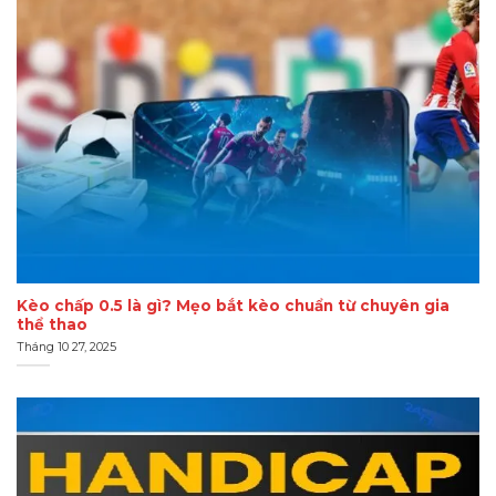
Lowestoft Town
-
Cambridge 
14:00
-
Harleston Town
-
14:00
-
Brantham Athletic
-
14:00
-
Cornard United
-
14:00
-
Wisbech Town
-
14:00
-
Harwich Parkeston
-
Mildenhall
14:00
-
Baldock Town
-
14:00
-
Biggleswade United FC
-
Woodford 
14:00
-
Kèo chấp 0.5 là gì? Mẹo bắt kèo chuẩn từ chuyên gia
thể thao
Harefield United
-
Bowers Pit
14:00
-
Tháng 10 27, 2025
North Greenford United
-
Arlesey To
14:00
-
London Lions
-
Rayners La
14:00
-
Everett Rovers
-
Kings Lang
14:00
-