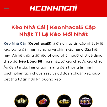
Bỏ
qua
nội
dung
Kèo Nhà Cái | Keonhacai5 Cập
Nhật Tỉ Lệ Kèo Mới Nhất
Kèo Nhà Cái
(Keonhacai5)
là địa chỉ uy tín cập nhật tỷ lệ
kèo bóng đá nhanh chóng và chính xác hàng đầu hiện
nay. Với hệ thống dữ liệu phong phú, người chơi dễ dàng
theo dõi
kèo bóng 88
mới nhất, từ kèo châu Á, kèo châu
Âu đến tài xỉu. Trang luôn mang đến thông tin minh
bạch, phân tích chuyên sâu và dự đoán chuẩn xác, giúp
bet thủ tự tin hơn khi xuống kèo.