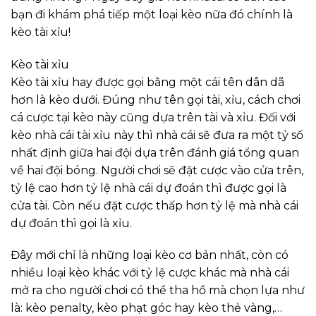
0
0
0
-
0
[2]
bạn đi khám phá tiếp một loại kèo nữa đó chính là
AUS U20 NSWSL
kèo tài xỉu!
1
0
Northern Tigers U20
-
29'
3
-
0
Kèo tài xỉu
0
0
Hills Brumbies U20
-
9'
0
-
0
Kèo tài xỉu hay được gọi bằng một cái tên dân dã
hơn là kèo dưới. Đúng như tên gọi tài, xỉu, cách chơi
SHANDONG QILU FOOTBALL SUPER LEAGUE
cá cược tại kèo này cũng dựa trên tài và xỉu. Đối với
3
0
Dezhou Team
-
Binzhou T
HT
0
-
0
[12]
kèo nhà cái tài xỉu này thì nhà cái sẽ đưa ra một tỷ số
nhất định giữa hai đội dựa trên đánh giá tổng quan
GUIZHOU ZIYUN "WUFENG CUP" FOOTBALL TOURNAMENT
về hai đội bóng. Người chơi sẽ đặt cược vào cửa trên,
3
0
Diversity Veterans
-
Zhuiqiu Pe
61'
0
-
0
tỷ lệ cao hơn tỷ lệ nhà cái dự đoán thì được gọi là
cửa tài. Còn nếu đặt cược thấp hơn tỷ lệ mà nhà cái
CÁC TRẬN SẮP DIỄN RA
dự đoán thì gọi là xỉu.
GIẢI VÔ ĐỊCH BÓNG ĐÁ ĐÔNG NAM Á
Đây mới chỉ là những loại kèo cơ bản nhất, còn có
Malaysia
-
Philippines
13:00
-
[136]
nhiều loại kèo khác với tỷ lệ cược khác mà nhà cái
Thái Lan
-
Myanmar
13:00
-
[91]
[1
mở ra cho người chơi có thể tha hồ mà chọn lựa như
là: kèo penalty, kèo phạt góc hay kèo thẻ vàng,…
FA CUP