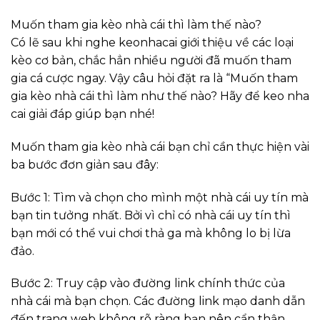
Horbury Town
-
Golcar Utd
13:00
-
Muốn tham gia kèo nhà cái thì làm thế nào?
Có lẽ sau khi nghe keonhacai giới thiệu về các loại
Deeping Rangers
-
Barton
13:00
-
kèo cơ bản, chắc hẳn nhiều người đã muốn tham
Guernsey
-
13:00
-
gia cá cược ngay. Vậy câu hỏi đặt ra là “Muốn tham
gia kèo nhà cái thì làm như thế nào? Hãy để keo nha
Bognor Regis Town
-
Abbey Ran
13:00
-
cai giải đáp giúp bạn nhé!
Sutton United
-
Coventry S
14:00
-
[19]
Muốn tham gia kèo nhà cái bạn chỉ cần thực hiện vài
Yarm Eaglescliffe
-
14:00
-
ba bước đơn giản sau đây:
Carlisle City FC
-
14:00
-
Bước 1: Tìm và chọn cho mình một nhà cái uy tín mà
Birtley Town
-
Bishop Auc
14:00
-
bạn tin tưởng nhất. Bởi vì chỉ có nhà cái uy tín thì
bạn mới có thể vui chơi thả ga mà không lo bị lừa
Shildon A.F.C.
-
Blyth Town
14:00
-
đảo.
Ashington A.F.C.
-
Horden CW
14:00
-
Bước 2: Truy cập vào đường link chính thức của
Newcastle Benfield
-
Redcar Athl
14:00
-
nhà cái mà bạn chọn. Các đường link mạo danh dẫn
đến trang web không rõ ràng bạn nên cẩn thận.
-
14:00