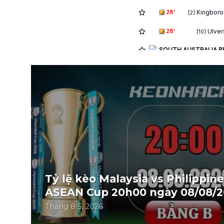
Kingborough 
28'
[2]
Ulver
28'
[10]
SOUTH AUSTRALIA R
82'
86'
83'
NPL NORTHERN NSW
Newcastle Oly
HT
[9]
AUSTRALIA NORTHER
Tỷ lệ kèo Malaysia vs Philippine
83'
ASEAN Cup 20h00 ngày 08/08/
NATIONAL PREMIER L
Tháng 8 5, 2026
Moreland C
HT