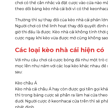
chơi có thể cân nhắc và đặt cược vào cửa nào m
Sutton 
14:00
[19]
theo dõi bảng kèo nhà cái bởi vì có thể keonhaca
Yarm Eagles
14:00
Thường thì sự thay đổi của kèo nhà cái phần lớn 
Carlisle C
14:00
Người chơi có thể linh hoạt thay đổi quyết định 
giờ thi đấu là được. Kèo nhà cái không tính thời
Birtle
14:00
cược ngay khi kèo vừa được mở cũng không sao
Shildon 
14:00
Các loại kèo nhà cái hiện có
Ashington 
14:00
14:00
Với nhu cầu chơi cá cược bóng đá như một trò c
mọc lên như nấm với các loại kèo khác nhau để n
14:00
sau:
14:00
Kèo châu Á
Blyth Sp
14:00
Kèo nhà cái châu Á hay còn được gọi tên gọi khác
thì trong bảng cược sẽ phân ra làm hai cửa theo
Euxton
14:00
dưới. Người cược ở keonhacai cửa trên thì sẽ ph
1874 Nor
14:00
nhất định.