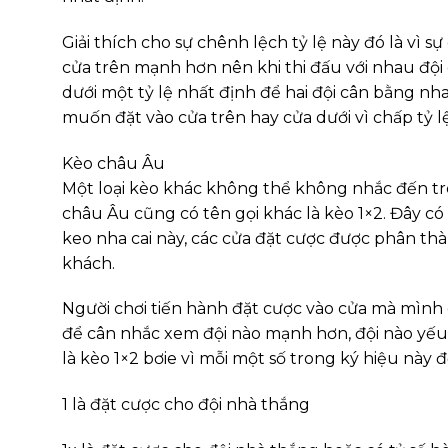
Liver
14:00
Giải thích cho sự chênh lệch tỷ lệ này đó là vì sự
Frickley At
14:00
cửa trên mạnh hơn nên khi thi đấu với nhau đội
dưới một tỷ lệ nhất định để hai đội cân bằng n
14:00
muốn đặt vào cửa trên hay cửa dưới vì chấp tỷ l
Abbey He
14:00
Kèo châu Âu
Cli
14:00
Một loại kèo khác không thể không nhắc đến tr
châu Âu cũng có tên gọi khác là kèo 1×2. Đây có t
Chaddert
14:00
keo nha cai này, các cửa đặt cược được phân thà
14:00
khách.
Silsden 
14:00
Người chơi tiến hành đặt cược vào cửa mà mình
14:00
để cân nhắc xem đội nào mạnh hơn, đội nào yếu 
là kèo 1×2 bơie vì mỗi một số trong ký hiệu này
N
14:00
1 là đặt cược cho đội nhà thắng
Handswor
14:00
14:00