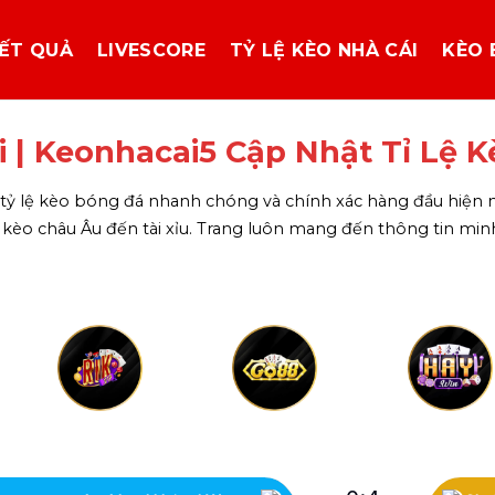
KẾT QUẢ
LIVESCORE
TỶ LỆ KÈO NHÀ CÁI
KÈO 
 | Keonhacai5 Cập Nhật Tỉ Lệ 
ật tỷ lệ kèo bóng đá nhanh chóng và chính xác hàng đầu hiện 
 kèo châu Âu đến tài xỉu. Trang luôn mang đến thông tin min