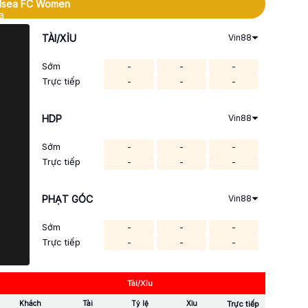
lsea FC Women
TÀI/XỈU
Vin88
Sớm
-
-
-
Trực tiếp
-
-
-
HDP
Vin88
Sớm
-
-
-
Trực tiếp
-
-
-
PHẠT GÓC
Vin88
Sớm
-
-
-
Trực tiếp
-
-
-
Tài/Xỉu
Trực tiếp
Khách
Tài
Tỷ lệ
Xỉu