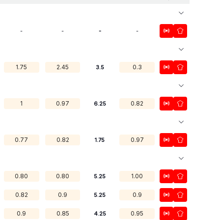
-
-
-
-
1.75
2.45
0.3
3.5
1
0.97
0.82
6.25
0.77
0.82
0.97
1.75
0.80
0.80
1.00
5.25
0.82
0.9
0.9
5.25
0.9
0.85
0.95
4.25