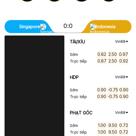
0
:
0
Singapore
Indonesia
TÀI/XỈU
Vin88
0.82
2.50
0.97
Sớm
0.87
2.50
0.92
Trực tiếp
HDP
Vin88
0.90
-0.75
0.90
Sớm
0.90
-0.75
0.90
Trực tiếp
PHẠT GÓC
Vin88
1.00
9.50
0.72
Sớm
1.00
9.50
0.72
Trực tiếp