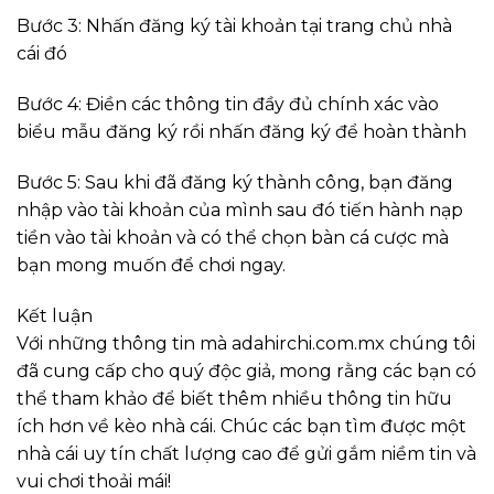
Bước 3: Nhấn đăng ký tài khoản tại trang chủ nhà
cái đó
Bước 4: Điền các thông tin đầy đủ chính xác vào
biểu mẫu đăng ký rồi nhấn đăng ký để hoàn thành
Bước 5: Sau khi đã đăng ký thành công, bạn đăng
nhập vào tài khoản của mình sau đó tiến hành nạp
tiền vào tài khoản và có thể chọn bàn cá cược mà
bạn mong muốn để chơi ngay.
Kết luận
Với những thông tin mà adahirchi.com.mx chúng tôi
đã cung cấp cho quý độc giả, mong rằng các bạn có
thể tham khảo để biết thêm nhiều thông tin hữu
ích hơn về kèo nhà cái. Chúc các bạn tìm được một
nhà cái uy tín chất lượng cao để gửi gắm niềm tin và
vui chơi thoải mái!