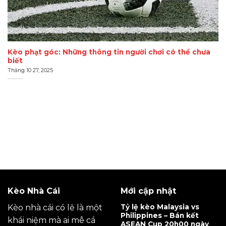
Kèo phạt góc: Những thông tin người chơi có thể chưa
biết
Tháng 10 27, 2025
Kèo Nhà Cái
Mới cập nhật
Tỷ lệ kèo Malaysia vs
Kèo nhà cái có lẽ là một
Philippines – Bán kết
khái niệm mà ai mê cá
ASEAN Cup 20h00 ngày