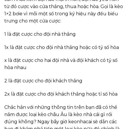
từ đó cược vào cửa thắng, thua hoặc hòa. Gọi là kèo
1×2 bơie vì mỗi một số trong ký hiệu này đều biểu
trưng cho một cửa cược:
1 là đặt cược cho đội nhà thắng
1x là đặt cược cho đội nhà thắng hoặc có tỷ số hòa
x là đặt cược cho hai đội nhà và đội khách có tỷ số
hòa nhau
2 là đặt cược cho đội khách thắng
2x là đặt cược cho đội khách thắng hoặc tỉ số hòa
Chắc hẳn với những thông tin trên bạn đã có thể
nắm được loại kèo châu Âu là kèo nhà cái gì rồi
đúng không? Ngay bây giờ keonhacai sẽ dẫn các
bạn đi khám phá tiếp một loại kèo nữa đó chính là