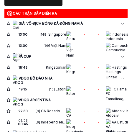
CÁC TRẬN SẮP DIỄN RA
GIẢI VÔ ĐỊCH BÓNG ĐÁ ĐÔNG NAM Á
Singapore
-
Indonesia
13:00
-
[148]
[
Việt Nam
-
Campuchia
13:00
-
[99]
FA CUP
Kingstonian
-
Hastings Un
18:45
-
VĐQG BỒ ĐÀO NHA
Estoril
-
FC Famalic
19:15
-
[10]
VĐQG ARGENTINA
CA Rosario Central
-
22:30
-
[9]
08/08
Independiente Rivadavia
-
-
[6]
00:45