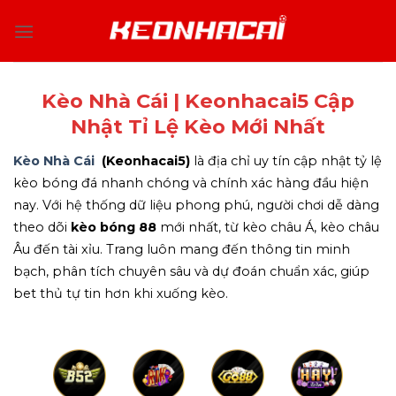
Bỏ
qua
nội
dung
Kèo Nhà Cái | Keonhacai5 Cập
Nhật Tỉ Lệ Kèo Mới Nhất
Kèo Nhà Cái
(Keonhacai5)
là địa chỉ uy tín cập nhật tỷ lệ
kèo bóng đá nhanh chóng và chính xác hàng đầu hiện
nay. Với hệ thống dữ liệu phong phú, người chơi dễ dàng
theo dõi
kèo bóng 88
mới nhất, từ kèo châu Á, kèo châu
Âu đến tài xỉu. Trang luôn mang đến thông tin minh
bạch, phân tích chuyên sâu và dự đoán chuẩn xác, giúp
bet thủ tự tin hơn khi xuống kèo.