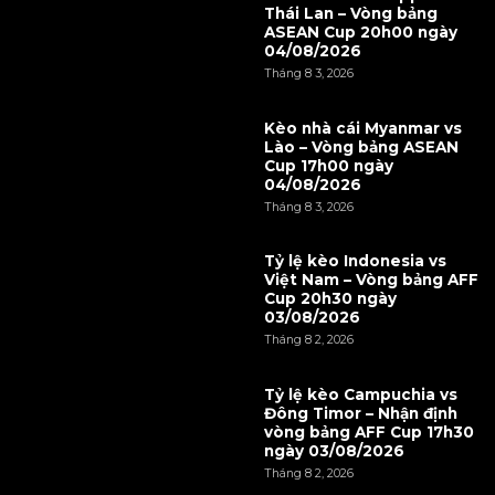
Thái Lan – Vòng bảng
ASEAN Cup 20h00 ngày
04/08/2026
Tháng 8 3, 2026
Kèo nhà cái Myanmar vs
Lào – Vòng bảng ASEAN
Cup 17h00 ngày
04/08/2026
Tháng 8 3, 2026
Tỷ lệ kèo Indonesia vs
Việt Nam – Vòng bảng AFF
Cup 20h30 ngày
03/08/2026
Tháng 8 2, 2026
Tỷ lệ kèo Campuchia vs
Đông Timor – Nhận định
vòng bảng AFF Cup 17h30
ngày 03/08/2026
Tháng 8 2, 2026