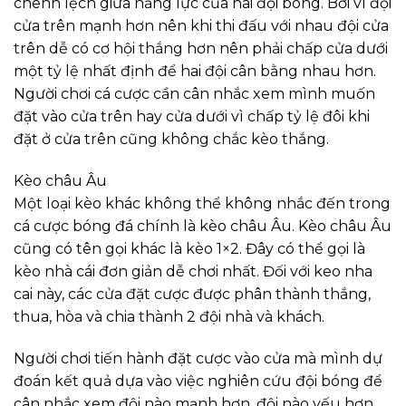
chênh lệch giữa năng lực của hai đội bóng. Bởi vì đội
cửa trên mạnh hơn nên khi thi đấu với nhau đội cửa
trên dễ có cơ hội thắng hơn nên phải chấp cửa dưới
một tỷ lệ nhất định để hai đội cân bằng nhau hơn.
Người chơi cá cược cần cân nhắc xem mình muốn
đặt vào cửa trên hay cửa dưới vì chấp tỷ lệ đôi khi
đặt ở cửa trên cũng không chắc kèo thắng.
Kèo châu Âu
Một loại kèo khác không thể không nhắc đến trong
cá cược bóng đá chính là kèo châu Âu. Kèo châu Âu
cũng có tên gọi khác là kèo 1×2. Đây có thể gọi là
kèo nhà cái đơn giản dễ chơi nhất. Đối với keo nha
cai này, các cửa đặt cược được phân thành thắng,
thua, hòa và chia thành 2 đội nhà và khách.
Người chơi tiến hành đặt cược vào cửa mà mình dự
đoán kết quả dựa vào việc nghiên cứu đội bóng để
cân nhắc xem đội nào mạnh hơn, đội nào yếu hơn