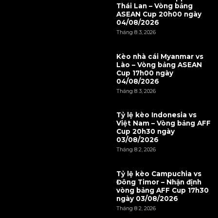
Thái Lan – Vòng bảng
ASEAN Cup 20h00 ngày
04/08/2026
Tháng 8 3, 2026
Kèo nhà cái Myanmar vs
Lào – Vòng bảng ASEAN
Cup 17h00 ngày
04/08/2026
Tháng 8 3, 2026
Tỷ lệ kèo Indonesia vs
Việt Nam – Vòng bảng AFF
Cup 20h30 ngày
03/08/2026
Tháng 8 2, 2026
Tỷ lệ kèo Campuchia vs
Đông Timor – Nhận định
vòng bảng AFF Cup 17h30
ngày 03/08/2026
Tháng 8 2, 2026