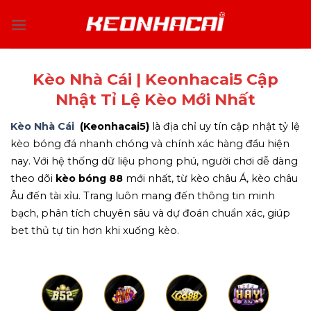
Bỏ
qua
nội
dung
Kèo Nhà Cái | Keonhacai5 Cập
Nhật Tỉ Lệ Kèo Mới Nhất
Kèo Nhà Cái
(Keonhacai5)
là địa chỉ uy tín cập nhật tỷ lệ
kèo bóng đá nhanh chóng và chính xác hàng đầu hiện
nay. Với hệ thống dữ liệu phong phú, người chơi dễ dàng
theo dõi
kèo bóng 88
mới nhất, từ kèo châu Á, kèo châu
Âu đến tài xỉu. Trang luôn mang đến thông tin minh
bạch, phân tích chuyên sâu và dự đoán chuẩn xác, giúp
bet thủ tự tin hơn khi xuống kèo.