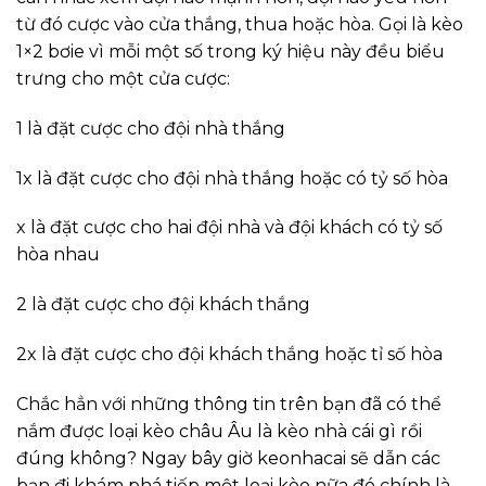
từ đó cược vào cửa thắng, thua hoặc hòa. Gọi là kèo
0
0
FC Gomel
-
FC Minsk
24'
0
-
0
[5]
[7
1×2 bơie vì mỗi một số trong ký hiệu này đều biểu
BELARUSIAN FIRST LEAGUE
trưng cho một cửa cược:
2
1
Osipovichy
-
90+17'
8
-
4
[18]
1 là đặt cược cho đội nhà thắng
LITHUANIAN A LYGA
1x là đặt cược cho đội nhà thắng hoặc có tỷ số hòa
3
4
Siauliai
-
90+19'
7
-
4
[9]
x là đặt cược cho hai đội nhà và đội khách có tỷ số
0
1
Banga Gargzdai
-
Suduva
24'
0
-
0
[6]
[5]
hòa nhau
HUNGARY FIZZ LIGA
2 là đặt cược cho đội khách thắng
0
0
Debreceni VSC
-
Nyiregyha
39'
0
-
1
[12]
2x là đặt cược cho đội khách thắng hoặc tỉ số hòa
MERKANTIL BANK LIGA
0
0
Csakvari TK
-
39'
2
-
1
[15]
Chắc hẳn với những thông tin trên bạn đã có thể
nắm được loại kèo châu Âu là kèo nhà cái gì rồi
0
0
Soroksar
-
Diosgyor 
39'
1
-
0
[6]
đúng không? Ngay bây giờ keonhacai sẽ dẫn các
0
0
Szentlorinc SE
-
39'
0
-
2
[11]
bạn đi khám phá tiếp một loại kèo nữa đó chính là