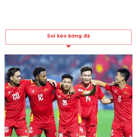
1
0
MTK Hungaria FC II
-
Szekszard
39'
1
-
2
kuwin
AUSTRIAN LANDESLIGA
1
3
SK Pama
-
Neusiedl
90+15'
14
-
1
Soi kèo bóng đá
1
3
ASKO Kottmannsdorf
-
SC Landskr
HT
0
-
3
1
1
Langenrohr
-
HT
2
-
4
0
0
SV Eberau
-
ASK Klinge
45+24'
2
-
1
POLAND LIGA 3
0
2
Lzs Justynow
-
LKS Lodz III
90+18'
5
-
7
0
0
LKS Lodz II
-
Sieradz
HT
4
-
3
1
0
KKS 1925 Kalisz
-
Unia Swarz
HT
2
-
3
1
0
Zaglebie Sosnowiec
-
HT
5
-
1
0
0
Radunia Stezyca
-
Gryf Wejhe
HT
0
-
4