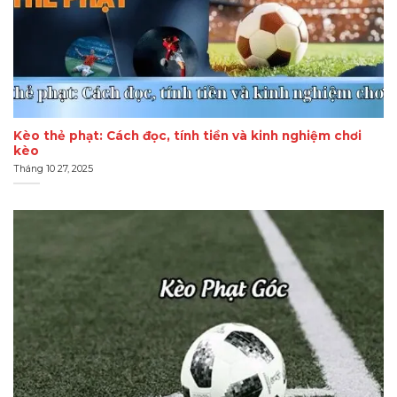
Kèo thẻ phạt: Cách đọc, tính tiền và kinh nghiệm chơi
kèo
Tháng 10 27, 2025