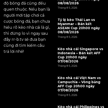
độ bóng đá cũng đều
08/08/2026
Tháng 8 5, 2026
quen thuộc. Nếu bạn là
người mới tập chơi cá
Tỷ lệ kèo Thái Lan vs
cược bóng đá, bạn chưa
Myanmar – Bán kết
hiểu rõ kèo nhà cái là gì,
ASEAN Cup 20h00 ngày
08/08/2026
thì đừng lo vì ngay sau
Tháng 8 5, 2026
đây rr-b.tv sẽ đưa bạn
cùng đi tìm kiếm câu
Kèo nhà cái Singapore vs
trả lời nhé!
Indonesia – Bán kết AFF
Cup 20h00 ngày
07/08/2026
Tháng 8 5, 2026
Kèo nhà cái Việt Nam vs
Campuchia – Vòng bảng
AFF Cup 20h00 ngày
07/08/2026
Tháng 8 5, 2026
Kèo nhà cái Philippines vs