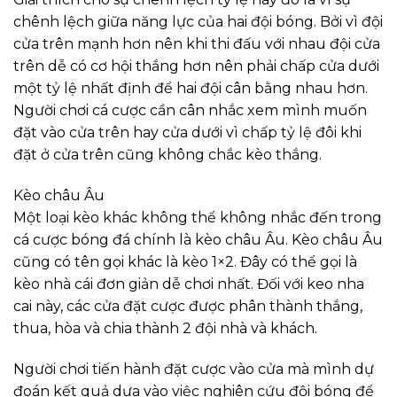
chênh lệch giữa năng lực của hai đội bóng. Bởi vì đội
0
1
Airbus UK Broughton
-
HT
0
-
1
[7]
cửa trên mạnh hơn nên khi thi đấu với nhau đội cửa
0
2
Ammanford
-
Colwyn Ba
45+2'
2
-
4
[12]
trên dễ có cơ hội thắng hơn nên phải chấp cửa dưới
một tỷ lệ nhất định để hai đội cân bằng nhau hơn.
1
2
Caernarfon
-
45+2'
2
-
0
[6]
Người chơi cá cược cần cân nhắc xem mình muốn
0
1
Cambrian Clydach
-
45+2'
3
-
2
[11]
đặt vào cửa trên hay cửa dưới vì chấp tỷ lệ đôi khi
đặt ở cửa trên cũng không chắc kèo thắng.
2
1
Flint Town
-
45+2'
2
-
2
[10]
1
2
Holywell
-
45+2'
1
-
1
[16]
Kèo châu Âu
Một loại kèo khác không thể không nhắc đến trong
0
0
The New Saints
-
45+2'
7
-
0
[9]
cá cược bóng đá chính là kèo châu Âu. Kèo châu Âu
0
4
Trefelin BGC
-
Llandudno
45+2'
1
-
3
cũng có tên gọi khác là kèo 1×2. Đây có thể gọi là
[15]
kèo nhà cái đơn giản dễ chơi nhất. Đối với keo nha
TURKISH FIRST LEAGUE
cai này, các cửa đặt cược được phân thành thắng,
1
2
Boluspor
-
HT
2
-
2
[15]
thua, hòa và chia thành 2 đội nhà và khách.
BULGARIAN FIRST LEAGUE
Người chơi tiến hành đặt cược vào cửa mà mình dự
đoán kết quả dựa vào việc nghiên cứu đội bóng để
1
0
Levski Sofia
-
H2
3
-
1
[1]