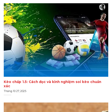
08/08
CS Cartagines
-
Sporting F
-
[4]
02:00
VĐQG GUATEMALA
08/08
Malacateco
-
Xelaju MC
-
[10]
[
02:00
Loading more...
Kèo chấp 1.5: Cách đọc và kinh nghiệm soi kèo chuẩn
xác
Tháng 10 27, 2025