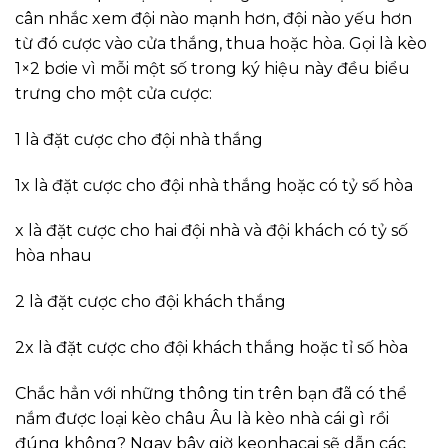
cân nhắc xem đội nào mạnh hơn, đội nào yếu hơn
MONTENEGRO FIRST LEAGUE
từ đó cược vào cửa thắng, thua hoặc hòa. Gọi là kèo
0
0
Mornar
-
Arsenal Tiv
1×2 bơie vì mỗi một số trong ký hiệu này đều biểu
74'
4
-
2
[4]
trưng cho một cửa cược:
PARAGUAYAN DIVISION INTERMEDIA
1 là đặt cược cho đội nhà thắng
0
0
Independiente FBC
-
2'
0
-
0
[10]
PERUVIAN LIGA 1
1x là đặt cược cho đội nhà thắng hoặc có tỷ số hòa
1
1
Sport Huancayo
-
Los Chank
73'
9
-
2
[4]
x là đặt cược cho hai đội nhà và đội khách có tỷ số
HẠNG NHẤT KUWAIT
hòa nhau
0
0
Burgan SC
-
Al-Salibikh
81'
1
-
4
[6]
2 là đặt cược cho đội khách thắng
0
0
Al-Yarmouk
-
Khaitan
86'
8
-
5
[2]
[5]
2x là đặt cược cho đội khách thắng hoặc tỉ số hòa
ARGENTINE GROUP C TEBOLIDUN LEAGUE MANCHESTER
Chắc hẳn với những thông tin trên bạn đã có thể
0
0
General Lamadrid
-
68'
1
-
2
[14]
nắm được loại kèo châu Âu là kèo nhà cái gì rồi
ARGENTINE RESERVE LEAGUE
đúng không? Ngay bây giờ keonhacai sẽ dẫn các