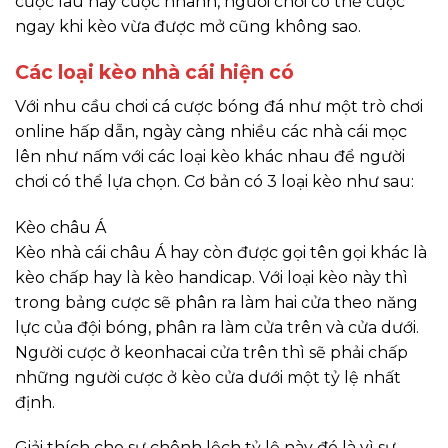
cược lâu hay cược nhanh, người chơi có thể cược
ngay khi kèo vừa được mở cũng không sao.
0
0
Galway United FC
-
45+2'
0
-
1
[7]
2
2
Shamrock Rovers
-
Dundalk
32'
0
-
1
[1]
[4]
Các loại kèo nhà cái hiện có
DIVISION 1 BA LAN
Với nhu cầu chơi cá cược bóng đá như một trò chơi
online hấp dẫn, ngày càng nhiều các nhà cái mọc
0
0
Polonia Warszawa
-
Ruch Chor
HT
4
-
3
[4]
lên như nấm với các loại kèo khác nhau để người
ICELAND 1. DEILD KARLA
chơi có thể lựa chọn. Cơ bản có 3 loại kèo như sau:
2
0
Afturelding
-
Grindavik
17'
3
-
0
[3]
[1
Kèo châu Á
0
0
Leiknir Reykjavik
-
Fylkir
Kèo nhà cái châu Á hay còn được gọi tên gọi khác là
17'
1
-
2
[8]
[2]
kèo chấp hay là kèo handicap. Với loại kèo này thì
ICELAND BESTA-DEILD KVENNA
trong bảng cược sẽ phân ra làm hai cửa theo năng
4
2
Njardvik Grindavik (W)
-
68'
2
-
4
lực của đội bóng, phân ra làm cửa trên và cửa dưới.
[5]
Người cược ở keonhacai cửa trên thì sẽ phải chấp
1
0
Thor KA Akureyri Women
-
72'
5
-
2
[8]
những người cược ở kèo cửa dưới một tỷ lệ nhất
1
0
Valur Women
-
định.
17'
0
-
0
[10]
VĐQG WALES
Giải thích cho sự chênh lệch tỷ lệ này đó là vì sự