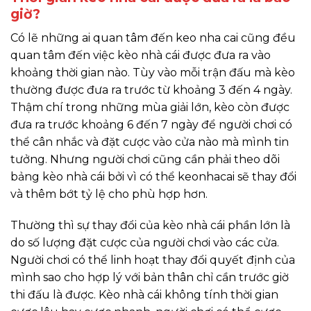
giờ?
0
0
FC Rouen
-
Cannes AS
45+2'
2
-
1
[11]
Có lẽ những ai quan tâm đến keo nha cai cũng đều
NETHERLANDS EREDIVISIE
quan tâm đến việc kèo nhà cái được đưa ra vào
0
4
SC Cambuur Leeuwarden
-
Excelsior 
khoảng thời gian nào. Tùy vào mỗi trận đấu mà kèo
75'
5
-
7
[17]
thường được đưa ra trước từ khoảng 3 đến 4 ngày.
AUSTRIAN 2.LIGA
Thậm chí trong những mùa giải lớn, kèo còn được
2
0
FC Blau Weiss Linz
-
HT
1
-
0
đưa ra trước khoảng 6 đến 7 ngày để người chơi có
[4]
thể cân nhắc và đặt cược vào cửa nào mà mình tin
HẠNG 3 ÁO
tưởng. Nhưng người chơi cũng cần phải theo dõi
1
3
SK Austria Klagenfurt
-
SK Treibac
90+18'
0
-
0
[3]
bảng kèo nhà cái bởi vì có thể keonhacai sẽ thay đổi
và thêm bớt tỷ lệ cho phù hợp hơn.
LEAGUE 1 THỤY SỸ
Thường thì sự thay đổi của kèo nhà cái phần lớn là
1
0
Aarau
-
H2
5
-
1
[9]
do số lượng đặt cược của người chơi vào các cửa.
0
1
Etoile Carouge
-
H2
1
-
3
[2]
Người chơi có thể linh hoạt thay đổi quyết định của
mình sao cho hợp lý với bản thân chỉ cần trước giờ
VĐQG ICELAND
thi đấu là được. Kèo nhà cái không tính thời gian
0
0
Derry City
-
Sligo Rove
HT
2
-
2
[6]