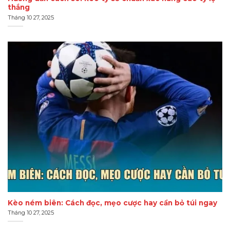
thắng
Tháng 10 27, 2025
VĐQG BỈ
1
0
Club Brugge
-
KV Kortrijk
45+2'
3
-
0
[2]
[
CÁC TRẬN SẮP DIỄN RA
VĐQG ARGENTINA
CA Rosario Central
-
22:30
-
[9]
08/08
Independiente Rivadavia
-
-
[6]
00:45
VĐQG URUGUAY
Cerro Largo
-
CA Juvent
22:00
-
[12]
BRAZIL SERIE B
Operario Ferroviario PR
-
Sao Berna
22:30
-
[3]
Kèo ném biên: Cách đọc, mẹo cược hay cần bỏ túi ngay
Ceara
-
Ponte Pret
23:30
-
[16]
Tháng 10 27, 2025
VĐQG COSTA RICA