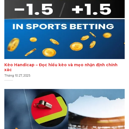
Kèo Handicap – Đọc hiểu kèo và mẹo nhận định chính
xác
Tháng 10 27, 2025