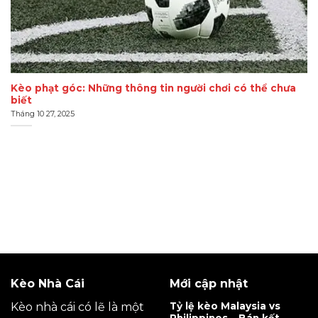
Kèo phạt góc: Những thông tin người chơi có thể chưa
biết
Tháng 10 27, 2025
Kèo Nhà Cái
Mới cập nhật
Tỷ lệ kèo Malaysia vs
Kèo nhà cái có lẽ là một
Philippines – Bán kết