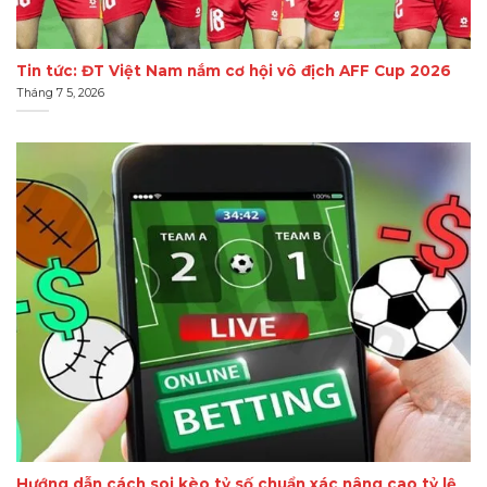
0
0
Bala Town F.C.
-
45+2'
0
-
0
[6]
ARGENTINE YOUTH LEAGUE
Tin tức: ĐT Việt Nam nắm cơ hội vô địch AFF Cup 2026
1
2
Talleres Remedios U20
-
90+20'
3
-
4
Tháng 7 5, 2026
PORTUGUESE LIGA 3
2
0
Paredes
-
32'
4
-
1
PAR D3
0
0
Atlantida SC
-
River Plate 
73'
4
-
0
BOLIVIAN WOMEN'S FOOTBALL LEAGUE
5
0
Nacional Potosi (W)
-
72'
3
-
5
BCN U20
1
1
CSA U20
-
America RN
66'
3
-
0
BRA C C U20
Hướng dẫn cách soi kèo tỷ số chuẩn xác nâng cao tỷ lệ
0
0
Avai Youth
-
Barra SC U
74'
5
-
1