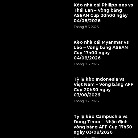
Kèo nhà cái Philippines vs
Thái Lan – Vòng bảng
ASEAN Cup 20h00 ngày
04/08/2026
Tháng 8 3, 2026
Kèo nhà cái Myanmar vs
Lào – Vòng bảng ASEAN
Cup 17h00 ngày
04/08/2026
Tháng 8 3, 2026
Tỷ lệ kèo Indonesia vs
Việt Nam – Vòng bảng AFF
Cup 20h30 ngày
03/08/2026
Tháng 8 2, 2026
Tỷ lệ kèo Campuchia vs
Đông Timor – Nhận định
vòng bảng AFF Cup 17h30
ngày 03/08/2026