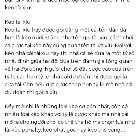
1
1
Slezský FC Opava
-
SK Kladno
90+25'
9
-
4
[5]
[
kèo tài xỉu!
1
2
1.SK Prostějov
-
MFK Karvin
90+22'
7
-
4
[14]
Kèo tài xỉu
Kèo tài xỉu hay được gọi bằng một cái tên dân dã
3
3
FK Viagem Ústí nad Labem
-
90+24'
7
-
5
[1]
hơn là kèo dưới. Đúng như tên gọi tài, xỉu, cách chơi
4
1
FC Sellier & Bellot Vlašim
-
90+22'
3
-
5
[12]
cá cược tại kèo này cũng dựa trên tài và xỉu. Đối với
kèo nhà cái tài xỉu này thì nhà cái sẽ đưa ra một tỷ số
CZECH THIRD LEAGUE
nhất định giữa hai đội dựa trên đánh giá tổng quan
3
0
SK Motorlet Praha
-
90+18'
8
-
6
[13]
về hai đội bóng. Người chơi sẽ đặt cược vào cửa trên,
tỷ lệ cao hơn tỷ lệ nhà cái dự đoán thì được gọi là
5
0
Banik Most-Sous
-
Teplice B
90+21'
1
-
4
cửa tài. Còn nếu đặt cược thấp hơn tỷ lệ mà nhà cái
0
1
Hranice KUNZ
-
Unicov
HT
0
-
4
dự đoán thì gọi là xỉu.
VĐQG BELARUS
Đây mới chỉ là những loại kèo cơ bản nhất, còn có
1
0
Slavia Mozyr
-
70'
3
-
3
[12]
nhiều loại kèo khác với tỷ lệ cược khác mà nhà cái
mở ra cho người chơi có thể tha hồ mà chọn lựa như
LITHUANIAN I LYGA
là: kèo penalty, kèo phạt góc hay kèo thẻ vàng,…
3
1
Hegelmann Litauen II
-
FK Garliava
90+25'
2
-
3
[13]