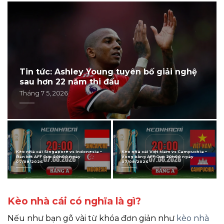
1
0
Atletico de Madrid Women
-
Charlton 
82'
0
-
0
[5]
0
0
Albacete Balompié SAD
-
Eldense
45+26'
0
-
0
[12]
2
0
CD Leganes
-
Merida AD
45+26'
3
-
0
[16]
[
Tin tức: Ashley Young tuyên bố giải nghệ
1
1
Fulham
-
Crystal Pal
45+26'
7
-
2
[11]
sau hơn 22 năm thi đấu
Tháng 7 5, 2026
0
0
Deportivo La Coruna Women
-
45+26'
0
-
0
[12]
2
1
AD Ceuta
-
Malaga
45+26'
3
-
0
[11]
2
1
Badalona Women
-
Villarreal 
45+26'
1
-
0
[9]
0
0
Osasuna Women
-
HT
0
-
0
Kèo nhà cái Singapore vs Indonesia –
Kèo nhà cái Việt Nam vs Campuchia –
Bán kết AFF Cup 20h00 ngày
Vòng bảng AFF Cup 20h00 ngày
07/08/2026
07/08/2026
0
1
Alfaro
-
CD Tudela
45+26'
3
-
3
0
1
Tienen
-
RWDM Brus
45+26'
1
-
1
Kèo nhà cái có nghĩa là gì?
0
0
Hercules
-
Castellon
41'
0
-
0
[9]
[6
Nếu như bạn gõ vài từ khóa đơn giản như
kèo nhà