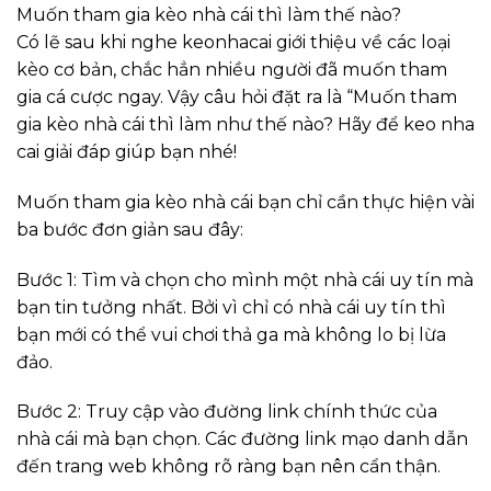
Muốn tham gia kèo nhà cái thì làm thế nào?
1
1
Lietava Jonava
-
90+20'
6
-
3
[10]
Có lẽ sau khi nghe keonhacai giới thiệu về các loại
HẠNG 2 SLOVENIA
kèo cơ bản, chắc hẳn nhiều người đã muốn tham
gia cá cược ngay. Vậy câu hỏi đặt ra là “Muốn tham
0
0
NK Krka
-
Bistrica
90+19'
5
-
1
[12]
[6]
gia kèo nhà cái thì làm như thế nào? Hãy để keo nha
ESTONIAN PREMIUM LIIGA
cai giải đáp giúp bạn nhé!
1
2
FC Kuressaare
-
Harju JK La
90+21'
6
-
6
[9]
Muốn tham gia kèo nhà cái bạn chỉ cần thực hiện vài
FAROE ISLANDS PREMIER LEAGUE
ba bước đơn giản sau đây:
1
0
07 Vestur Sorvagur
-
EB Streymu
41'
3
-
0
[10]
Bước 1: Tìm và chọn cho mình một nhà cái uy tín mà
bạn tin tưởng nhất. Bởi vì chỉ có nhà cái uy tín thì
HẠNG NHẤT KUWAIT
bạn mới có thể vui chơi thả ga mà không lo bị lừa
0
0
Al-Yarmouk
-
Khaitan
26'
0
-
0
[2]
[5]
đảo.
CECAFA FOOTBALL ASSOCI
Bước 2: Truy cập vào đường link chính thức của
1
1
Gor Mahia
-
90+23'
4
-
4
[1]
nhà cái mà bạn chọn. Các đường link mạo danh dẫn
đến trang web không rõ ràng bạn nên cẩn thận.
ARGENTINE RESERVE LEAGUE