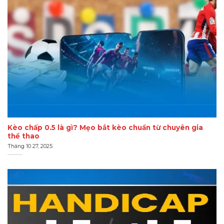
CÁC TRẬN SẮP DIỄN RA
FA CUP
Sheffield FC
-
Parkgate
18:30
-
Thornbury Town
-
Brislington
18:30
-
Kingstonian
-
Hastings Un
18:45
-
Romulus FC
-
Highgate U
18:45
-
Thetford Town F.C.
-
Yaxley
18:45
-
Kèo chấp 0.5 là gì? Mẹo bắt kèo chuẩn từ chuyên gia
thể thao
Enfield 1893
-
18:45
-
Tháng 10 27, 2025
Hartpury University
-
Cirencester
18:45
-
Cribbs
-
Fairford T
18:45
-
Aylesbury United
-
Flackwell H
18:45
-
Lye Town
-
18:45
-