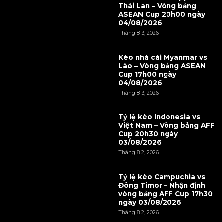
Thái Lan – Vòng bảng
ASEAN Cup 20h00 ngày
04/08/2026
Tháng 8 3, 2026
Kèo nhà cái Myanmar vs
Lào – Vòng bảng ASEAN
Cup 17h00 ngày
04/08/2026
Tháng 8 3, 2026
Tỷ lệ kèo Indonesia vs
Việt Nam – Vòng bảng AFF
Cup 20h30 ngày
03/08/2026
Tháng 8 2, 2026
Tỷ lệ kèo Campuchia vs
Đông Timor – Nhận định
vòng bảng AFF Cup 17h30
ngày 03/08/2026
Tháng 8 2, 2026