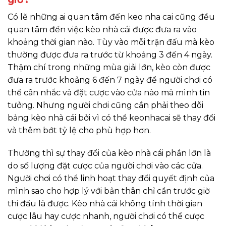
4
2
Atlantis
-
90+19'
3
-
5
[5]
Có lẽ những ai quan tâm đến keo nha cai cũng đều
1
2
PPJ Akatemia
-
HPS
90+24'
4
-
8
[7]
[4]
quan tâm đến việc kèo nhà cái được đưa ra vào
khoảng thời gian nào. Tùy vào mỗi trận đấu mà kèo
DANISH SUPERLIGA
thường được đưa ra trước từ khoảng 3 đến 4 ngày.
0
0
Sonderjyske
-
Viborg
45+26'
2
-
3
[12]
[5]
Thậm chí trong những mùa giải lớn, kèo còn được
đưa ra trước khoảng 6 đến 7 ngày để người chơi có
DANISH 2ND DIVISION
thể cân nhắc và đặt cược vào cửa nào mà mình tin
2
0
Middelfart Boldklub
-
Brabrand
84'
3
-
0
[1]
[1
tưởng. Nhưng người chơi cũng cần phải theo dõi
bảng kèo nhà cái bởi vì có thể keonhacai sẽ thay đổi
0
1
Boldklubben af 1893
-
Roskilde
HT
2
-
1
[2]
[7]
và thêm bớt tỷ lệ cho phù hợp hơn.
AUSTRIAN BUNDESLIGA
Thường thì sự thay đổi của kèo nhà cái phần lớn là
0
1
Rheindorf Altach
-
WSG Tirol
41'
0
-
0
[10]
[
do số lượng đặt cược của người chơi vào các cửa.
AUSTRIAN 2.LIGA
Người chơi có thể linh hoạt thay đổi quyết định của
mình sao cho hợp lý với bản thân chỉ cần trước giờ
1
2
FC Liefering
-
81'
1
-
8
[2]
thi đấu là được. Kèo nhà cái không tính thời gian
0
1
SKN St.Polten
-
86'
4
-
4
[11]
cược lâu hay cược nhanh, người chơi có thể cược