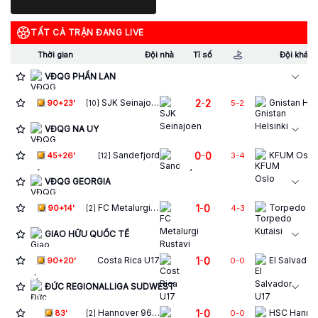
TẤT CẢ TRẬN ĐANG LIVE
Thời gian
Đội nhà
Tỉ số
Đội khách
VĐQG PHẦN LAN
2
2
SJK Seinajoen
-
90+23'
5
-
2
[10]
VĐQG NA UY
0
0
Sandefjord
-
KFUM Oslo
45+26'
3
-
4
[12]
VĐQG GEORGIA
1
0
FC Metalurgi Rustavi
-
90+14'
4
-
3
[2]
GIAO HỮU QUỐC TẾ
1
0
Costa Rica U17
-
El Salvador
90+20'
0
-
0
ĐỨC REGIONALLIGA SUDWEST
1
0
Hannover 96 Am
-
HSC Hanno
83'
0
-
0
[2]