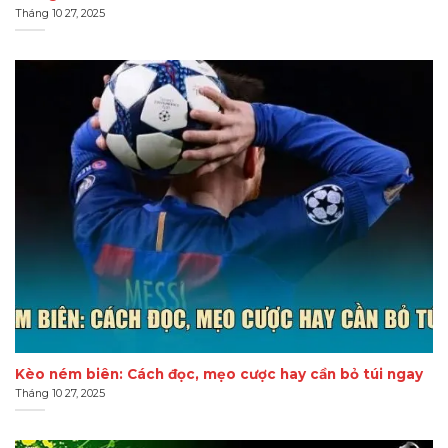
Tháng 10 27, 2025
0
0
Union Neumunster
-
TSB Flensb
45+11'
0
-
0
0
0
Oldenburger SV
-
TuS Rotenh
41'
0
-
0
1
0
SV Oberachern
-
41'
0
-
0
0
0
TuS Bersenbruck
-
BSV Rehde
41'
0
-
0
0
0
TuS Koblenz
-
SV Auersm
41'
0
-
0
DANISH DIVISION 3 GROUP A
1
1
BK Frem
-
HT
2
-
2
[11]
CZECH FIFTH LEAGUE
4
3
Boskovice
-
90+23'
4
-
3
GERMAN BAVARIA LEAGUE
Kèo ném biên: Cách đọc, mẹo cược hay cần bỏ túi ngay
Tháng 10 27, 2025
0
0
Nurnberg II
-
TSV Buchb
90+23'
0
-
0
0
1
TSV Schwaben Augsburg
-
VfB Eichstat
90+23'
0
-
0