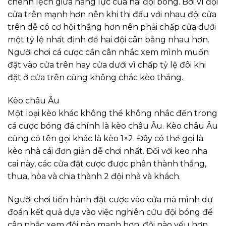
chênh lệch giữa năng lực của hai đội bóng. Bởi vì đội
1
0
Union Gurten
-
45+26'
0
-
0
[12]
cửa trên mạnh hơn nên khi thi đấu với nhau đội cửa
trên dễ có cơ hội thắng hơn nên phải chấp cửa dưới
1
1
FC Pinzgau Saalfelden
-
Union Diet
45+26'
0
-
0
[10]
một tỷ lệ nhất định để hai đội cân bằng nhau hơn.
0
1
SV Seekirchen
-
SV Grodig
45+26'
0
-
0
[14]
[
Người chơi cá cược cần cân nhắc xem mình muốn
đặt vào cửa trên hay cửa dưới vì chấp tỷ lệ đôi khi
1
1
SV Kuchl
-
Wallern
45+26'
0
-
0
[3]
[6]
đặt ở cửa trên cũng không chắc kèo thắng.
0
0
Favoritner AC
-
45+16'
0
-
1
[13]
Kèo châu Âu
0
0
SK Austria Klagenfurt
-
SK Treibac
45+6'
0
-
0
[3]
Một loại kèo khác không thể không nhắc đến trong
0
0
SV Horn
-
SV Wienerb
41'
1
-
2
cá cược bóng đá chính là kèo châu Âu. Kèo châu Âu
cũng có tên gọi khác là kèo 1×2. Đây có thể gọi là
0
0
SV Oberwart
-
41'
1
-
0
kèo nhà cái đơn giản dễ chơi nhất. Đối với keo nha
0
1
Traiskirchen
-
41'
0
-
2
[7]
cai này, các cửa đặt cược được phân thành thắng,
thua, hòa và chia thành 2 đội nhà và khách.
0
0
Kufstein
-
SV Lochau
41'
0
-
0
Người chơi tiến hành đặt cược vào cửa mà mình dự
VĐQG ÁO NỮ
đoán kết quả dựa vào việc nghiên cứu đội bóng để
0
2
LASK Linz (W)
-
90+23'
2
-
6
[3]
cân nhắc xem đội nào mạnh hơn, đội nào yếu hơn