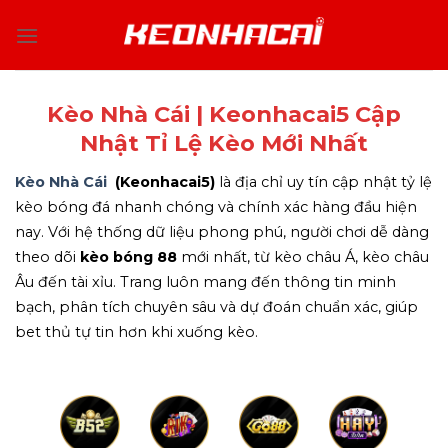
Bỏ
qua
nội
dung
Kèo Nhà Cái | Keonhacai5 Cập
Nhật Tỉ Lệ Kèo Mới Nhất
Kèo Nhà Cái
(Keonhacai5)
là địa chỉ uy tín cập nhật tỷ lệ
kèo bóng đá nhanh chóng và chính xác hàng đầu hiện
nay. Với hệ thống dữ liệu phong phú, người chơi dễ dàng
theo dõi
kèo bóng 88
mới nhất, từ kèo châu Á, kèo châu
Âu đến tài xỉu. Trang luôn mang đến thông tin minh
bạch, phân tích chuyên sâu và dự đoán chuẩn xác, giúp
bet thủ tự tin hơn khi xuống kèo.