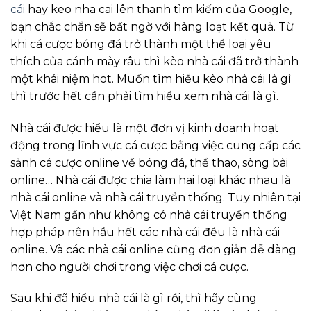
cái
hay keo nha cai lên thanh tìm kiếm của Google,
0
0
Calcutta Customs
-
7'
0
-
1
bạn chắc chắn sẽ bất ngờ với hàng loạt kết quả. Từ
khi cá cược bóng đá trở thành một thể loại yêu
0
0
Mohun Bagan SG II
-
Bhawanipo
7'
0
-
0
thích của cánh mày râu thì kèo nhà cái đã trở thành
0
0
United Kolkata SC
-
Kidderpore
7'
0
-
0
một khái niệm hot. Muốn tìm hiểu kèo nhà cái là gì
thì trước hết cần phải tìm hiểu xem nhà cái là gì.
CÁC TRẬN SẮP DIỄN RA
GIẢI VÔ ĐỊCH BÓNG ĐÁ ĐÔNG NAM Á
Nhà cái được hiểu là một đơn vị kinh doanh hoạt
động trong lĩnh vực cá cược bằng việc cung cấp các
Singapore
-
Indonesia
13:00
-
[148]
[
sảnh cá cược online về bóng đá, thể thao, sòng bài
Việt Nam
-
Campuchia
13:00
-
[99]
online… Nhà cái được chia làm hai loại khác nhau là
nhà cái online và nhà cái truyền thống. Tuy nhiên tại
FA CUP
Việt Nam gần như không có nhà cái truyền thống
Sheffield FC
-
Parkgate
18:30
-
hợp pháp nên hầu hết các nhà cái đều là nhà cái
online. Và các nhà cái online cũng đơn giản dễ dàng
Thornbury Town
-
Brislington
18:30
-
hơn cho người chơi trong việc chơi cá cược.
Kingstonian
-
Hastings Un
18:45
-
Sau khi đã hiểu nhà cái là gì rồi, thì hãy cùng
Romulus FC
-
Highgate U
18:45
-