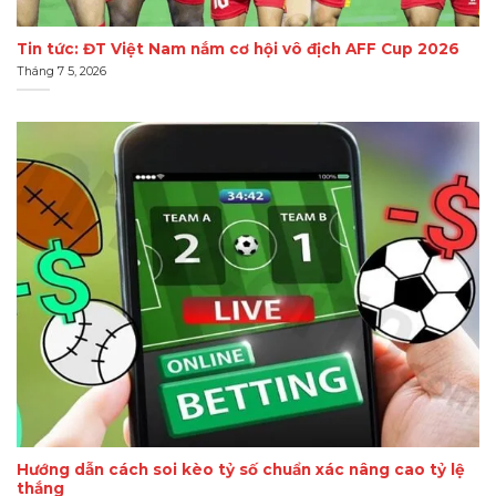
Tin tức: ĐT Việt Nam nắm cơ hội vô địch AFF Cup 2026
Tháng 7 5, 2026
Hướng dẫn cách soi kèo tỷ số chuẩn xác nâng cao tỷ lệ
thắng