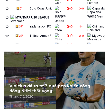
0
0
Gold Coast United Women
-
7'
0
-
0
MYANMAR U20 LEAGUE
0
0
Yadanarbon FC U20
-
Chinland F
37'
4
-
1
0
0
Thitsar Arman FC U20
-
Myawady F
37'
2
-
0
0
0
Yangon United FC U20
-
37'
5
-
0
GIAO HỮU
1
3
CF Intercity
-
Villarreal B
85'
1
-
3
[10]
[
0
0
Cordoba
-
Almeria
HT
3
-
1
[10]
[3]
0
1
Racing Santander
-
Sporting Gi
7'
0
-
0
Vinicius đá trượt 3 quả pen khiến cộng
đồng NHM thất vọng
AUS U20 NSWSL
Tháng 7 5, 2026
1
3
Prospect United U20
-
78'
2
-
9
6
0
Blacktown Spartans U20
-
Inter Lions
76'
4
-
3