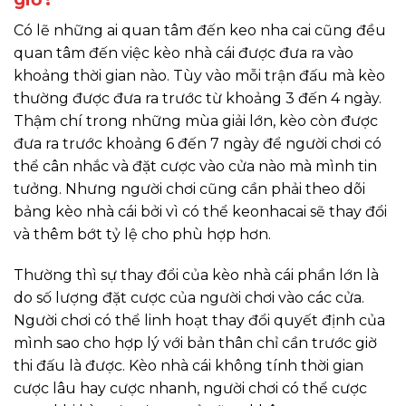
White Ensign F.C.
-
Heybridge 
18:45
-
Có lẽ những ai quan tâm đến keo nha cai cũng đều
Ascot United F.C.
-
Clevedon 
19:00
-
quan tâm đến việc kèo nhà cái được đưa ra vào
Hinckley Leicester Road FC
-
Whitchurch 
19:00
-
khoảng thời gian nào. Tùy vào mỗi trận đấu mà kèo
thường được đưa ra trước từ khoảng 3 đến 4 ngày.
VĐQG BỒ ĐÀO NHA
Thậm chí trong những mùa giải lớn, kèo còn được
Estoril
-
FC Famalic
19:15
-
[10]
đưa ra trước khoảng 6 đến 7 ngày để người chơi có
thể cân nhắc và đặt cược vào cửa nào mà mình tin
VĐQG ARGENTINA
tưởng. Nhưng người chơi cũng cần phải theo dõi
CA Rosario Central
-
22:30
-
[9]
bảng kèo nhà cái bởi vì có thể keonhacai sẽ thay đổi
và thêm bớt tỷ lệ cho phù hợp hơn.
08/08
Independiente Rivadavia
-
-
[6]
00:45
HẠNG 2 HÀ LAN
Thường thì sự thay đổi của kèo nhà cái phần lớn là
do số lượng đặt cược của người chơi vào các cửa.
Dordrecht
-
18:00
-
[10]
Người chơi có thể linh hoạt thay đổi quyết định của
Emmen
-
Roda JC
18:00
-
mình sao cho hợp lý với bản thân chỉ cần trước giờ
[14]
[8]
thi đấu là được. Kèo nhà cái không tính thời gian
FC Oss
-
NAC Breda
18:00
-
[16]
cược lâu hay cược nhanh, người chơi có thể cược