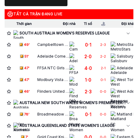
TẤT CẢ TRẬN ĐANG LIVE
Thời gian
Đội nhà
Tỉ số
Đội khách
SOUTH AUSTRALIA WOMEN'S RESERVES LEAGUE
0
1
Campbelltown City Reserves (W）
-
49'
2
-
3
2
0
Adelaide Comets Reserve Women
-
51'
2
-
2
4
0
FFSA NTC Girls (R) (w)
-
47'
2
-
1
1
0
Modbury Vista Reserves (W)
-
47'
0
-
1
2
3
Flinders United Reserves Women
-
46'
0
-
0
AUSTRALIA NEW SOUTH WALES WOMEN'S PREMIER LEAGUE
0
1
Broadmeadow Magic Women
-
78'
0
-
0
AUSTRALIA QUEENSLAND STATE WOMEN'S LEAGUE
0
0
Gold Coast Knights Women
-
7'
0
-
0