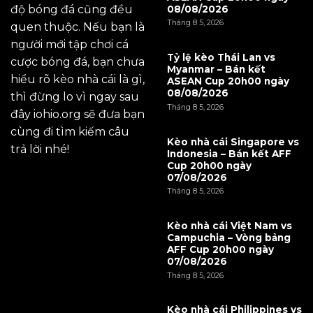
độ bóng đá cũng đều
08/08/2026
Tháng 8 5, 2026
quen thuộc. Nếu bạn là
người mới tập chơi cá
Tỷ lệ kèo Thái Lan vs
cược bóng đá, bạn chưa
Myanmar – Bán kết
hiểu rõ kèo nhà cái là gì,
ASEAN Cup 20h00 ngày
08/08/2026
thì đừng lo vì ngay sau
Tháng 8 5, 2026
đây iohio.org sẽ đưa bạn
cùng đi tìm kiếm câu
Kèo nhà cái Singapore vs
trả lời nhé!
Indonesia – Bán kết AFF
Cup 20h00 ngày
07/08/2026
Tháng 8 5, 2026
Kèo nhà cái Việt Nam vs
Campuchia – Vòng bảng
AFF Cup 20h00 ngày
07/08/2026
Tháng 8 5, 2026
Kèo nhà cái Philippines vs