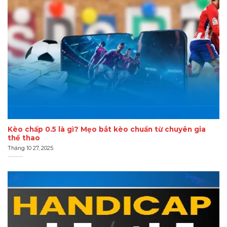
Kèo chấp 0.5 là gì? Mẹo bắt kèo chuẩn từ chuyên gia
thể thao
Tháng 10 27, 2025