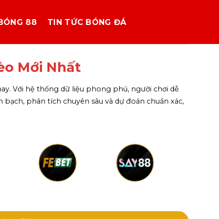
BÓNG 88
TIN TỨC BÓNG ĐÁ
Kèo Mới Nhất
nay. Với hệ thống dữ liệu phong phú, người chơi dễ
h bạch, phân tích chuyên sâu và dự đoán chuẩn xác,