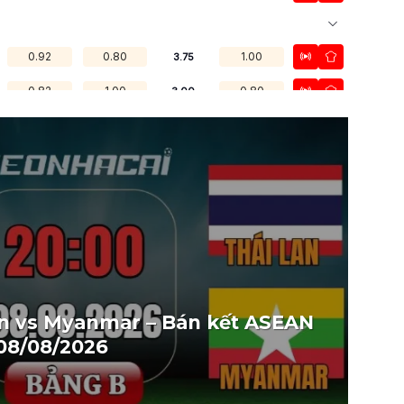
0.92
0.80
1.00
3.75
0.82
1.00
0.80
3.00
-
-
-
-
0.87
0.97
0.82
1.75
0.85
1.05
0.75
2.00
1.00
0.80
1.00
1.75
an vs Myanmar – Bán kết ASEAN
-
-
-
-
08/08/2026
1.25
1.20
0.65
3.50