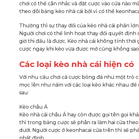
chơi có thể cân nhắc và đặt cược vào cửa nào m
GIẢI VÔ ĐỊCH BÓNG 
theo dõi bảng kèo nhà cái bởi vì có thể keonhaca
Sing
13:00
[148]
Thường thì sự thay đổi của kèo nhà cái phần lớn 
Việ
13:00
[99]
Người chơi có thể linh hoạt thay đổi quyết định 
FA CUP
giờ thi đấu là được. Kèo nhà cái không tính thời
cược ngay khi kèo vừa được mở cũng không sao
Sheffi
18:30
Các loại kèo nhà cái hiện có
Thornbury
18:30
Kings
18:45
Với nhu cầu chơi cá cược bóng đá như một trò c
mọc lên như nấm với các loại kèo khác nhau để n
Romul
18:45
sau:
18:45
Kèo châu Á
Enfiel
18:45
Kèo nhà cái châu Á hay còn được gọi tên gọi khác
thì trong bảng cược sẽ phân ra làm hai cửa theo
18:45
dưới. Người cược ở keonhacai cửa trên thì sẽ ph
C
18:45
nhất định.