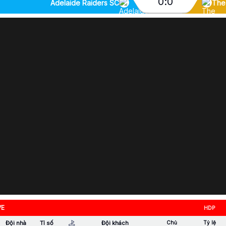
0
:
0
Adelaide Raiders SC
The
VE
HDP
Đội nhà
Tỉ số
Đội khách
Chủ
Tỷ lệ