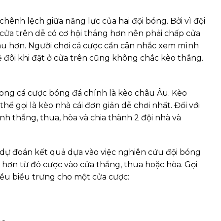
United
-
Flackwell Heath
-
-
-
 chênh lệch giữa năng lực của hai đội bóng. Bởi vì đội
 Town
-
Stone Old Alleynians
-
-
-
 cửa trên dễ có cơ hội thắng hơn nên phải chấp cửa
hau hơn. Người chơi cá cược cần cân nhắc xem mình
 Town
-
Droitwich Spa
-
-
-
ệ đôi khi đặt ở cửa trên cũng không chắc kèo thắng.
t Row
-
Newhaven
-
-
-
Wokingham Town
-
Corsham Town
-
-
-
ong cá cược bóng đá chính là kèo châu Âu. Kèo
hể gọi là kèo nhà cái đơn giản dễ chơi nhất. Đối với
 Wick
-
West Essex
-
-
-
nh thắng, thua, hòa và chia thành 2 đội nhà và
illtop
-
Grays Athletic
-
-
-
n F.C.
-
Heybridge Swifts
-
-
-
 dự đoán kết quả dựa vào việc nghiên cứu đội bóng
d F.C.
-
Clevedon Town
-
-
-
hơn từ đó cược vào cửa thắng, thua hoặc hòa. Gọi
 đều biểu trưng cho một cửa cược:
Hinckley Leicester Road FC
-
Whitchurch Alport
-
-
-
storil
-
FC Famalicao
1.05
-
0.00
[5]