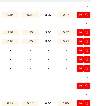
0.85
0.82
0.97
3.25
1.50
1.35
0.57
3.50
0.95
1.05
0.75
5.50
-
-
-
-
-
-
-
-
-
-
-
-
-
-
-
-
0.87
0.80
1.00
4.50