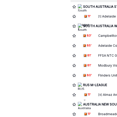
SOUTH AUSTRALIA ST
Adelaide Raide
11'
[1]
SOUTH AUSTRALIA W
83'
85'
81'
81'
80'
RUS M-LEAGUE
Almaz Antey 
11'
[9]
AUSTRALIA NEW SOU
11'