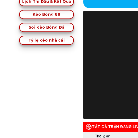
Lịch Thi Đấu & Kết Quả
Kèo Bóng 88
Soi Kèo Bóng Đá
Tỷ lệ kèo nhà cái
TẤT CẢ TRẬN ĐANG LI
Thời gian