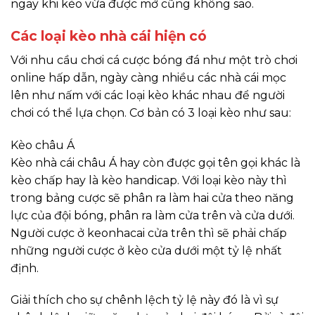
ngay khi kèo vừa được mở cũng không sao.
VĐQG ARGENTINA
Các loại kèo nhà cái hiện có
CA Rosario Central
-
22:30
-
[9]
Với nhu cầu chơi cá cược bóng đá như một trò chơi
08/08
online hấp dẫn, ngày càng nhiều các nhà cái mọc
Independiente Rivadavia
-
-
[6]
00:45
lên như nấm với các loại kèo khác nhau để người
VĐQG URUGUAY
chơi có thể lựa chọn. Cơ bản có 3 loại kèo như sau:
Cerro Largo
-
CA Juvent
22:00
-
[12]
Kèo châu Á
BRAZIL SERIE B
Kèo nhà cái châu Á hay còn được gọi tên gọi khác là
kèo chấp hay là kèo handicap. Với loại kèo này thì
Operario Ferroviario PR
-
Sao Berna
22:30
-
[3]
trong bảng cược sẽ phân ra làm hai cửa theo năng
Ceara
-
Ponte Pret
23:30
-
[16]
lực của đội bóng, phân ra làm cửa trên và cửa dưới.
Người cược ở keonhacai cửa trên thì sẽ phải chấp
VĐQG COSTA RICA
những người cược ở kèo cửa dưới một tỷ lệ nhất
08/08
CS Cartagines
-
Sporting F
-
[4]
02:00
định.
VĐQG GUATEMALA
Giải thích cho sự chênh lệch tỷ lệ này đó là vì sự
08/08
Malacateco
-
Xelaju MC
-
[10]
[