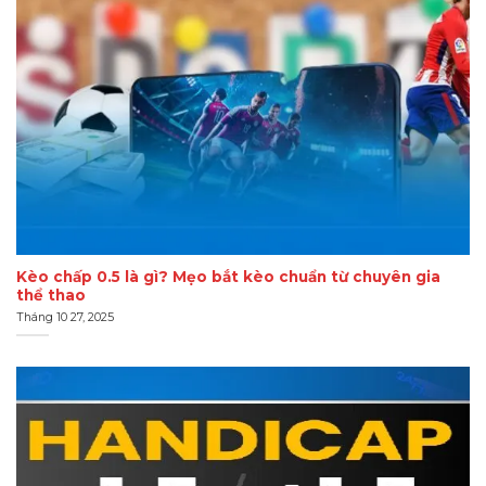
Kèo chấp 0.5 là gì? Mẹo bắt kèo chuẩn từ chuyên gia
thể thao
Tháng 10 27, 2025