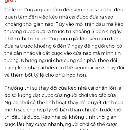
ICELAND DIVISION 4
Có lẽ những ai quan tâm đến keo nha cai cũng đều
3
1
Ulfarnir
-
Ellidi
68'
2
-
4
quan tâm đến việc kèo nhà cái được đưa ra vào
0
2
IH Hafnarfjordur
-
39'
0
-
4
khoảng thời gian nào. Tùy vào mỗi trận đấu mà kèo
thường được đưa ra trước từ khoảng 3 đến 4 ngày.
COLOMBIAN U19 LEAGUE
Thậm chí trong những mùa giải lớn, kèo còn được
2
0
SD Atletico Nacional U19
-
Leones U1
67'
4
-
0
đưa ra trước khoảng 6 đến 7 ngày để người chơi có
thể cân nhắc và đặt cược vào cửa nào mà mình tin
WELSH CYMRU CHAMPIONSHIP
tưởng. Nhưng người chơi cũng cần phải theo dõi
1
1
Caerau Ely
-
90+2'
5
-
5
[10]
bảng kèo nhà cái bởi vì có thể keonhacai sẽ thay đổi
và thêm bớt tỷ lệ cho phù hợp hơn.
0
0
Sport in Caerphilly
-
90+1'
7
-
1
[16]
1
1
Llanelli Town AFC
-
90+6'
Thường thì sự thay đổi của kèo nhà cái phần lớn là
3
-
6
[14]
do số lượng đặt cược của người chơi vào các cửa.
2
1
Bala Town F.C.
-
90+6'
0
-
0
[6]
Người chơi có thể linh hoạt thay đổi quyết định của
PORTUGUESE LIGA 3
mình sao cho hợp lý với bản thân chỉ cần trước giờ
thi đấu là được. Kèo nhà cái không tính thời gian
3
1
Paredes
-
78'
8
-
3
cược lâu hay cược nhanh, người chơi có thể cược
CÁC TRẬN SẮP DIỄN RA