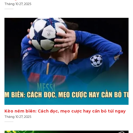
Tháng 10 27, 2025
Kèo ném biên: Cách đọc, mẹo cược hay cần bỏ túi ngay
Tháng 10 27, 2025