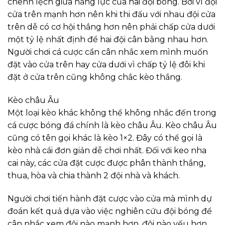
02:00
chênh lệch giữa năng lực của hai đội bóng. Bởi vì đội
cửa trên mạnh hơn nên khi thi đấu với nhau đội cửa
Loading more...
trên dễ có cơ hội thắng hơn nên phải chấp cửa dưới
một tỷ lệ nhất định để hai đội cân bằng nhau hơn.
Người chơi cá cược cần cân nhắc xem mình muốn
đặt vào cửa trên hay cửa dưới vì chấp tỷ lệ đôi khi
đặt ở cửa trên cũng không chắc kèo thắng.
Kèo châu Âu
Một loại kèo khác không thể không nhắc đến trong
cá cược bóng đá chính là kèo châu Âu. Kèo châu Âu
cũng có tên gọi khác là kèo 1×2. Đây có thể gọi là
kèo nhà cái đơn giản dễ chơi nhất. Đối với keo nha
cai này, các cửa đặt cược được phân thành thắng,
thua, hòa và chia thành 2 đội nhà và khách.
Người chơi tiến hành đặt cược vào cửa mà mình dự
đoán kết quả dựa vào việc nghiên cứu đội bóng để
cân nhắc xem đội nào mạnh hơn, đội nào yếu hơn