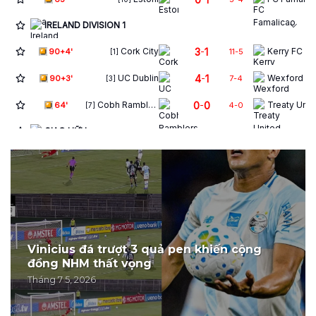
IRELAND DIVISION 1
3
1
Cork City
-
Kerry FC
90+4'
11
-
5
[1]
[5]
4
1
UC Dublin
-
Wexford
90+3'
7
-
4
[3]
[6]
0
0
Cobh Ramblers
-
Treaty Uni
64'
4
-
0
[7]
GIAO HỮU
3
3
Monza
-
Padova
90+4'
0
-
3
[10]
0
0
Atletico Palma del Rio
-
Cordoba B
81'
0
-
0
NORTHERN IRELAND FOOTBALL LEAGUE CHAMPIONSHIP
0
1
Strabane Athletic
-
Institute FC
90+6'
0
-
0
[14]
Vinicius đá trượt 3 quả pen khiến cộng
đồng NHM thất vọng
ENGLISH FOOTBALL LEAGUE CUP
Tháng 7 5, 2026
1
2
Wycombe Wanderers
-
90+6'
4
-
3
[11]
1
0
Middlesbrough
-
Wrexham
82'
7
-
0
[5]
[7