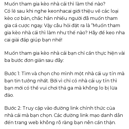
Muốn tham gia kèo nhà cái thì làm thế nào?
Có lẽ sau khi nghe keonhacai giới thiệu về các loại
kèo cơ bản, chắc hẳn nhiều người đã muốn tham
gia cá cược ngay. Vậy câu hỏi đặt ra là “Muốn tham
gia kèo nhà cái thì làm như thế nào? Hãy để keo nha
cai giải đáp giúp bạn nhé!
Muốn tham gia kèo nhà cái bạn chỉ cần thực hiện vài
ba bước đơn giản sau đây:
Bước 1: Tìm và chọn cho mình một nhà cái uy tín mà
bạn tin tưởng nhất. Bởi vì chỉ có nhà cái uy tín thì
bạn mới có thể vui chơi thả ga mà không lo bị lừa
đảo.
Bước 2: Truy cập vào đường link chính thức của
nhà cái mà bạn chọn. Các đường link mạo danh dẫn
đến trang web không rõ ràng bạn nên cẩn thận.