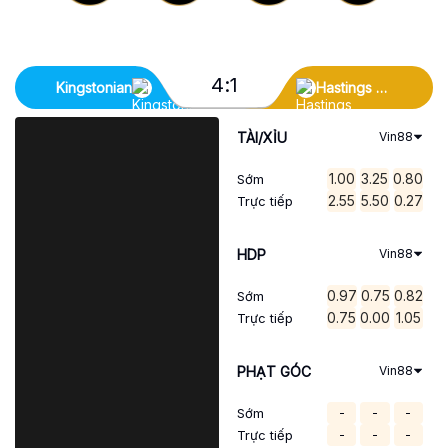
4
:
1
Kingstonian
Hastings United
TÀI/XỈU
Vin88
1.00
3.25
0.80
Sớm
2.55
5.50
0.27
Trực tiếp
HDP
Vin88
0.97
0.75
0.82
Sớm
0.75
0.00
1.05
Trực tiếp
PHẠT GÓC
Vin88
Sớm
-
-
-
Trực tiếp
-
-
-