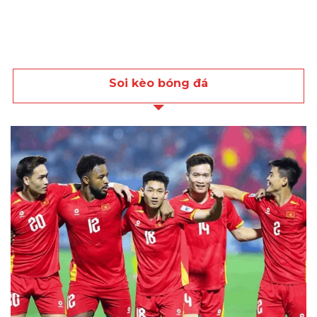
kuwin
Soi kèo bóng đá