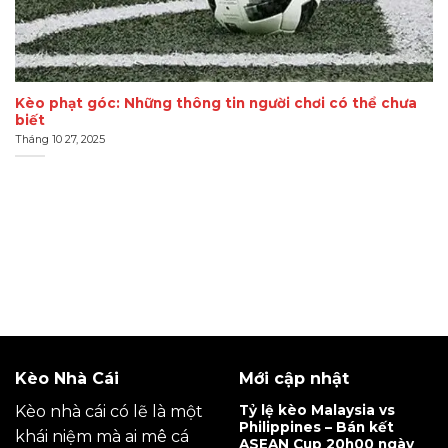
Kèo phạt góc: Những thông tin người chơi có thể chưa
biết
Tháng 10 27, 2025
Kèo Nhà Cái
Mới cập nhật
Tỷ lệ kèo Malaysia vs
Kèo nhà cái có lẽ là một
Philippines – Bán kết
khái niệm mà ai mê cá
ASEAN Cup 20h00 ngày