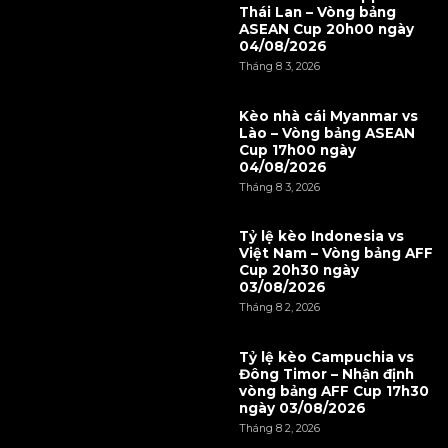
Thái Lan – Vòng bảng
ASEAN Cup 20h00 ngày
04/08/2026
Tháng 8 3, 2026
Kèo nhà cái Myanmar vs
Lào – Vòng bảng ASEAN
Cup 17h00 ngày
04/08/2026
Tháng 8 3, 2026
Tỷ lệ kèo Indonesia vs
Việt Nam – Vòng bảng AFF
Cup 20h30 ngày
03/08/2026
Tháng 8 2, 2026
Tỷ lệ kèo Campuchia vs
Đông Timor – Nhận định
vòng bảng AFF Cup 17h30
ngày 03/08/2026
Tháng 8 2, 2026