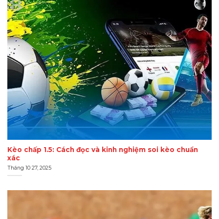
Kèo chấp 1.5: Cách đọc và kinh nghiệm soi kèo chuẩn
xác
Tháng 10 27, 2025