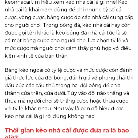
Gimnasia La Plata
-
20:45
-
[6]
keonhacai tìm hiểu xem kèo nhà cái là gì nhé! Kèo
nhà cái là khái niệm dùng để chỉ những tỷ số cá
Argentinos Juniors
-
23:15
-
[1]
cược, vòng cược, bảng cược do các nhà cái cung cấp
HẠNG 2 HÀ LAN
cho người chơi. Trong bóng đá, kèo nhà cái hay còn
được gọi tên khác là kèo bóng đá nhà cái tức là sẽ
Helmond Sport
-
10:15
-
[15]
có một bảng cược cho người chơi lựa chọn tỷ lệ và
MVV Maastricht
-
14:45
-
[16]
mức cược mà người chơi cảm thấy phù hợp với điều
kiện kinh tế của bản thân.
VĐQG NGA
Dynamo Moscow
-
11:30
Bảng kèo ngoài có tỷ lệ cược và mức cược còn đánh
-
[13]
giá thực lực của đội bóng, đánh giá về phong thái thi
Zenit St. Petersburg
-
14:00
-
[1]
đấu của các cầu thủ trong hai đội bóng để chia
thành cửa trên, cửa dưới. Tùy vào đội nào thắng và
Spartak Moscow
-
FK Krasnod
17:00
-
[2]
thua mà người chơi sẽ thắng cược hoặc thua cược
Rubin Kazan
-
FC Orenbu
17:30
-
[8]
với tỷ lệ khác nhau. Như vậy là bạn đã hiểu được
kèo nhà cái là gì rồi đúng không nào!
Loading more...
Thời gian kèo nhà cái được đưa ra là bao
giờ?