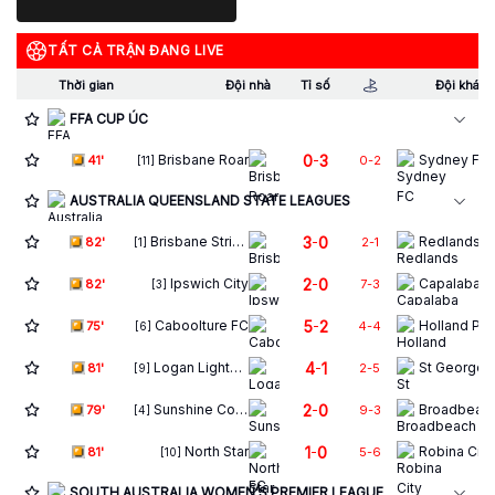
TẤT CẢ TRẬN ĐANG LIVE
Thời gian
Đội nhà
Tỉ số
Đội khách
FFA CUP ÚC
0
3
Brisbane Roar
-
Sydney FC
41'
0
-
2
[11]
AUSTRALIA QUEENSLAND STATE LEAGUES
3
0
Brisbane Strikers
-
82'
2
-
1
[1]
2
0
Ipswich City
-
82'
7
-
3
[3]
5
2
Caboolture FC
-
75'
4
-
4
[6]
4
1
Logan Lightning
-
81'
2
-
5
[9]
2
0
Sunshine Coast Wanderers FC
-
79'
9
-
3
[4]
1
0
North Star
-
Robina Cit
81'
5
-
6
[10]
SOUTH AUSTRALIA WOMEN'S PREMIER LEAGUE