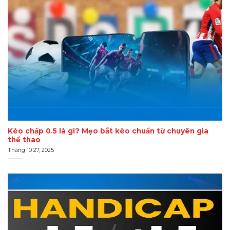
Kèo chấp 0.5 là gì? Mẹo bắt kèo chuẩn từ chuyên gia
thể thao
Tháng 10 27, 2025