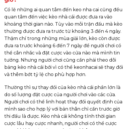
Có lẽ những ai quan tâm đến keo nha cai cũng đều
quan tâm đến việc kèo nhà cái được đưa ra vào
khoảng thời gian nào. Tùy vào mỗi trận đấu mà kèo
thường được đưa ra trước từ khoảng 3 đến 4 ngày.
Thậm chí trong những mùa giải lớn, kèo còn được
đưa ra trước khoảng 6 đến 7 ngày để người chơi có
thể cân nhắc và đặt cược vào cửa nào mà mình tin
tưởng. Nhưng người chơi cũng cần phải theo dõi
bảng kèo nhà cái bởi vì có thể keonhacai sẽ thay đổi
và thêm bớt tỷ lệ cho phù hợp hơn.
Thường thì sự thay đổi của kèo nhà cái phần lớn là
do số lượng đặt cược của người chơi vào các cửa.
Người chơi có thể linh hoạt thay đổi quyết định của
mình sao cho hợp lý với bản thân chỉ cần trước giờ
thi đấu là được. Kèo nhà cái không tính thời gian
cược lâu hay cược nhanh, người chơi có thể cược