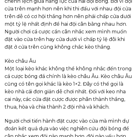
chênh lệch giữa năng lực của hai đội bóng. Bởi vì đội
cửa trên mạnh hơn nên khi thi đấu với nhau đội cửa
trên dễ có cơ hội thắng hơn nên phải chấp cửa dưới
một tỷ lệ nhất định để hai đội cân bằng nhau hơn.
Người chơi cá cược cần cân nhắc xem mình muốn
đặt vào cửa trên hay cửa dưới vì chấp tỷ lệ đôi khi
đặt ở cửa trên cũng không chắc kèo thắng.
Kèo châu Âu
Một loại kèo khác không thể không nhắc đến trong
cá cược bóng đá chính là kèo châu Âu. Kèo châu Âu
cũng có tên gọi khác là kèo 1×2. Đây có thể gọi là
kèo nhà cái đơn giản dễ chơi nhất. Đối với keo nha
cai này, các cửa đặt cược được phân thành thắng,
thua, hòa và chia thành 2 đội nhà và khách.
Người chơi tiến hành đặt cược vào cửa mà mình dự
đoán kết quả dựa vào việc nghiên cứu đội bóng để
cân nhắc xem đội nào mạnh hơn, đội nào yếu hơn