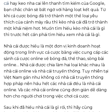
cái
hay keo nha cai lên thanh tìm kiếm của Google,
Haarlem
-
Irlam
14:00
-
bạn chắc chắn sẽ bất ngờ với hàng loạt kết quả. Từ
khi cá cược bóng đá trở thành một thể loại yêu
Beverley Town
-
14:00
-
thích của cánh mày râu thì kèo nhà cái đã trở thành
Littlehampton Town
-
một khái niệm hot. Muốn tìm hiểu kèo nhà cái là gì
14:00
-
thì trước hết cần phải tìm hiểu xem nhà cái là gì.
VĐQG BỒ ĐÀO NHA
Nhà cái được hiểu là một đơn vị kinh doanh hoạt
FC Porto
-
Alverca
17:00
-
[7]
[12]
động trong lĩnh vực cá cược bằng việc cung cấp các
Benfica
-
Viseu
19:30
-
[8]
[16]
sảnh cá cược online về bóng đá, thể thao, sòng bài
online… Nhà cái được chia làm hai loại khác nhau là
Gil Vicente
-
Rio Ave
19:30
-
[10]
[13]
nhà cái online và nhà cái truyền thống. Tuy nhiên tại
Moreirense
-
19:30
-
[11]
Việt Nam gần như không có nhà cái truyền thống
hợp pháp nên hầu hết các nhà cái đều là nhà cái
VĐQG ARGENTINA
online. Và các nhà cái online cũng đơn giản dễ dàng
CA San Lorenzo
-
CA Huraca
18:00
-
[13]
hơn cho người chơi trong việc chơi cá cược.
Defensa Y Justicia
-
20:45
-
[9]
Sau khi đã hiểu nhà cái là gì rồi, thì hãy cùng