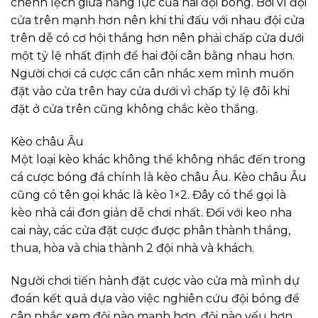
chênh lệch giữa năng lực của hai đội bóng. Bởi vì đội
cửa trên mạnh hơn nên khi thi đấu với nhau đội cửa
1
2
MSK Zilina
-
MFK Skalic
70'
7
-
1
[5]
trên dễ có cơ hội thắng hơn nên phải chấp cửa dưới
ICELAND 1. DEILD KARLA
một tỷ lệ nhất định để hai đội cân bằng nhau hơn.
Người chơi cá cược cần cân nhắc xem mình muốn
1
0
Volsungur husavik
-
HK Kópavo
28'
1
-
2
[11]
đặt vào cửa trên hay cửa dưới vì chấp tỷ lệ đôi khi
HẠNG 2 ICELAND
đặt ở cửa trên cũng không chắc kèo thắng.
1
0
Kormákur/Hvöt
-
28'
1
-
1
[6]
Kèo châu Âu
VĐQG LATVIA
Một loại kèo khác không thể không nhắc đến trong
cá cược bóng đá chính là kèo châu Âu. Kèo châu Âu
4
1
Riga FC
-
Ogre Unite
69'
4
-
0
[2]
cũng có tên gọi khác là kèo 1×2. Đây có thể gọi là
VĐQG BELARUS
kèo nhà cái đơn giản dễ chơi nhất. Đối với keo nha
cai này, các cửa đặt cược được phân thành thắng,
0
1
FC Gomel
-
FC Minsk
43'
2
-
0
[5]
[7
thua, hòa và chia thành 2 đội nhà và khách.
LITHUANIAN A LYGA
Người chơi tiến hành đặt cược vào cửa mà mình dự
0
1
Banga Gargzdai
-
Suduva
43'
0
-
0
[6]
[5]
đoán kết quả dựa vào việc nghiên cứu đội bóng để
HUNGARY FIZZ LIGA
cân nhắc xem đội nào mạnh hơn, đội nào yếu hơn