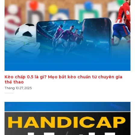
Spartak Moscow
-
FK Krasnod
17:00
-
[2]
Rubin Kazan
-
FC Orenbu
17:30
-
[9]
VĐQG NA UY
Kristiansund BK
-
Molde
17:15
-
[15]
[5]
VĐQG SERBIA
Macva Sabac
-
18:00
-
[14]
Vojvodina Novi Sad
-
18:00
-
[3]
Kèo chấp 0.5 là gì? Mẹo bắt kèo chuẩn từ chuyên gia
thể thao
Mladost Lucani
-
FK Čukaričk
19:00
-
[9]
Tháng 10 27, 2025
OFK Beograd
-
19:00
-
[7]
Loading more...