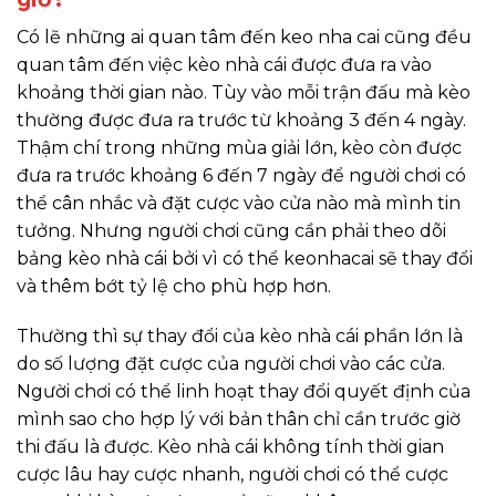
Có lẽ những ai quan tâm đến keo nha cai cũng đều
1
0
Wolfsberger AC
-
69'
3
-
7
[3]
quan tâm đến việc kèo nhà cái được đưa ra vào
VĐQG ICELAND
khoảng thời gian nào. Tùy vào mỗi trận đấu mà kèo
thường được đưa ra trước từ khoảng 3 đến 4 ngày.
0
1
Shelbourne
-
28'
1
-
2
[5]
Thậm chí trong những mùa giải lớn, kèo còn được
RUSSIAN FIRST LEAGUE
đưa ra trước khoảng 6 đến 7 ngày để người chơi có
thể cân nhắc và đặt cược vào cửa nào mà mình tin
3
1
Rotor Volgograd
-
HT
0
-
3
[11]
tưởng. Nhưng người chơi cũng cần phải theo dõi
0
0
Veles Moscow
-
28'
1
-
0
[4]
bảng kèo nhà cái bởi vì có thể keonhacai sẽ thay đổi
và thêm bớt tỷ lệ cho phù hợp hơn.
DIVISION 1 BA LAN
0
1
Bruk Bet Termalica
-
Warta Poz
51'
0
-
3
[5]
Thường thì sự thay đổi của kèo nhà cái phần lớn là
do số lượng đặt cược của người chơi vào các cửa.
POLAND LIGA 2
Người chơi có thể linh hoạt thay đổi quyết định của
0
2
Chojniczanka Chojnice
-
69'
3
-
1
[16]
mình sao cho hợp lý với bản thân chỉ cần trước giờ
thi đấu là được. Kèo nhà cái không tính thời gian
1
0
Slask Wroclaw II
-
Gornik Lec
HT
1
-
5
[11]
cược lâu hay cược nhanh, người chơi có thể cược
GIẢI VÔ ĐỊCH TRẺ CENTRAL BA LAN