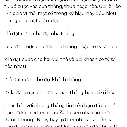
từ đó cược vào cửa thắng, thua hoặc hòa. Gọi là kèo
0
0
Debreceni VSC
-
Nyiregyha
HT
0
-
2
[12]
1×2 bơie vì mỗi một số trong ký hiệu này đều biểu
MERKANTIL BANK LIGA
trưng cho một cửa cược:
1
0
Csakvari TK
-
HT
3
-
3
[15]
1 là đặt cược cho đội nhà thắng
0
0
Soroksar
-
Diosgyor 
HT
1
-
1
[6]
1x là đặt cược cho đội nhà thắng hoặc có tỷ số hòa
0
0
Szentlorinc SE
-
HT
1
-
3
[11]
x là đặt cược cho hai đội nhà và đội khách có tỷ số
TURKISH FIRST LEAGUE
hòa nhau
1
0
Iğdır FK
-
Karagumru
28'
0
-
3
[12]
2 là đặt cược cho đội khách thắng
0
0
Sariyer
-
Muglaspor
28'
3
-
0
[17]
2x là đặt cược cho đội khách thắng hoặc tỉ số hòa
BULGARIAN FIRST LEAGUE
0
0
Cherno More Varna
-
28'
0
-
1
[13]
Chắc hẳn với những thông tin trên bạn đã có thể
nắm được loại kèo châu Âu là kèo nhà cái gì rồi
BULGARIAN VTORA LIGA
đúng không? Ngay bây giờ keonhacai sẽ dẫn các
2
1
Rilski sportist
-
69'
11
-
1
[15]
bạn đi khám phá tiếp một loại kèo nữa đó chính là