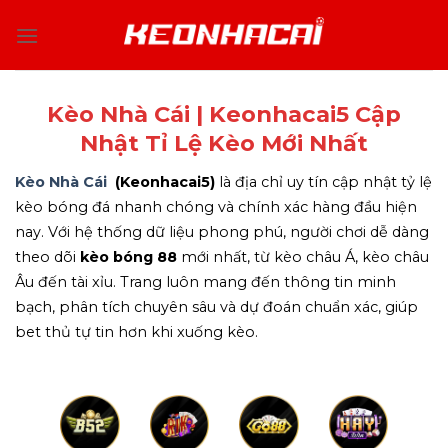
Bỏ
qua
nội
dung
Kèo Nhà Cái | Keonhacai5 Cập
Nhật Tỉ Lệ Kèo Mới Nhất
Kèo Nhà Cái
(Keonhacai5)
là địa chỉ uy tín cập nhật tỷ lệ
kèo bóng đá nhanh chóng và chính xác hàng đầu hiện
nay. Với hệ thống dữ liệu phong phú, người chơi dễ dàng
theo dõi
kèo bóng 88
mới nhất, từ kèo châu Á, kèo châu
Âu đến tài xỉu. Trang luôn mang đến thông tin minh
bạch, phân tích chuyên sâu và dự đoán chuẩn xác, giúp
bet thủ tự tin hơn khi xuống kèo.