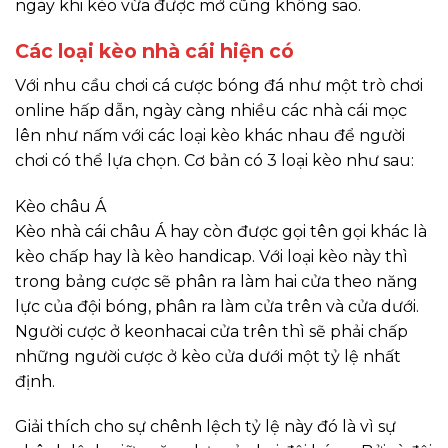
ngay khi kèo vừa được mở cũng không sao.
2
3
Miedz Legnica Youth
-
90+4'
0
-
0
[10]
Các loại kèo nhà cái hiện có
VĐQG UKRAINE
Với nhu cầu chơi cá cược bóng đá như một trò chơi
1
1
Veres
-
Dynamo Ky
62'
5
-
6
online hấp dẫn, ngày càng nhiều các nhà cái mọc
[15]
lên như nấm với các loại kèo khác nhau để người
CZECH CHANCE LIGA
chơi có thể lựa chọn. Cơ bản có 3 loại kèo như sau:
2
1
FC Hradec Králové
-
68'
2
-
2
[7]
Kèo châu Á
1
0
FK Jablonec
-
1.FC Slová
65'
5
-
1
[4]
Kèo nhà cái châu Á hay còn được gọi tên gọi khác là
kèo chấp hay là kèo handicap. Với loại kèo này thì
CZECH THIRD LEAGUE
trong bảng cược sẽ phân ra làm hai cửa theo năng
4
0
Dynamo Ceske Budejovice
-
Admira Pra
67'
5
-
3
[12]
lực của đội bóng, phân ra làm cửa trên và cửa dưới.
Người cược ở keonhacai cửa trên thì sẽ phải chấp
0
0
Sokol Brozany
-
FC Zenit Ca
71'
5
-
3
những người cược ở kèo cửa dưới một tỷ lệ nhất
0
0
SK Slovan Varnsdorf
-
69'
7
-
2
định.
4
0
SK Zapy
-
69'
3
-
2
Giải thích cho sự chênh lệch tỷ lệ này đó là vì sự
SLOVAK NIKE LIGA