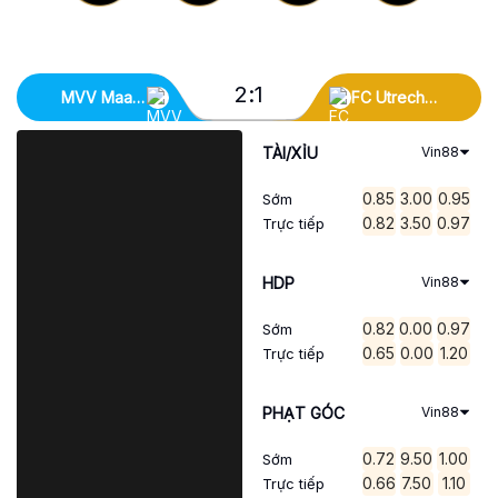
2
:
1
MVV Maastricht
FC Utrecht Youth
TÀI/XỈU
Vin88
0.85
3.00
0.95
Sớm
0.82
3.50
0.97
Trực tiếp
HDP
Vin88
0.82
0.00
0.97
Sớm
0.65
0.00
1.20
Trực tiếp
PHẠT GÓC
Vin88
0.72
9.50
1.00
Sớm
0.66
7.50
1.10
Trực tiếp