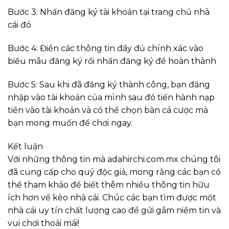
Bước 3: Nhấn đăng ký tài khoản tại trang chủ nhà
1
1
Langenrohr
-
69'
3
-
5
cái đó
0
0
SV Eberau
-
ASK Klinge
64'
2
-
1
Bước 4: Điền các thông tin đầy đủ chính xác vào
POLAND LIGA 3
biểu mẫu đăng ký rồi nhấn đăng ký để hoàn thành
0
0
LKS Lodz II
-
Sieradz
64'
5
-
4
Bước 5: Sau khi đã đăng ký thành công, bạn đăng
1
0
KKS 1925 Kalisz
-
Unia Swarz
68'
2
-
6
nhập vào tài khoản của mình sau đó tiến hành nạp
tiền vào tài khoản và có thể chọn bàn cá cược mà
1
0
Zaglebie Sosnowiec
-
69'
7
-
1
bạn mong muốn để chơi ngay.
0
0
Radunia Stezyca
-
Gryf Wejhe
69'
1
-
5
Kết luận
0
1
OKS Opatow
-
55'
3
-
0
Với những thông tin mà adahirchi.com.mx chúng tôi
0
0
Star Starachowice
-
KSZO Ostr
28'
4
-
0
đã cung cấp cho quý độc giả, mong rằng các bạn có
thể tham khảo để biết thêm nhiều thông tin hữu
URUGUAY SEGUNDA LEAGUE
ích hơn về kèo nhà cái. Chúc các bạn tìm được một
0
0
Miramar Misiones FC
-
Tacuarem
28'
1
-
1
nhà cái uy tín chất lượng cao để gửi gắm niềm tin và
vui chơi thoải mái!
NORWEGIAN 3.DIVISJON