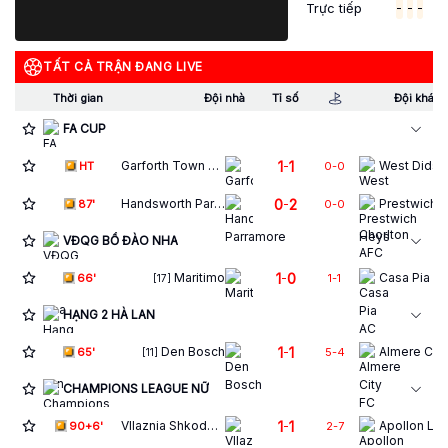
Trực tiếp
-
-
-
TẤT CẢ TRẬN ĐANG LIVE
Thời gian
Đội nhà
Tỉ số
Đội khách
FA CUP
1
1
Garforth Town A.F.C.
-
HT
0
-
0
0
2
Handsworth Parramore
-
Prestwich 
87'
0
-
0
VĐQG BỒ ĐÀO NHA
1
0
Maritimo
-
Casa Pia A
66'
1
-
1
[17]
HẠNG 2 HÀ LAN
1
1
Den Bosch
-
65'
5
-
4
[11]
CHAMPIONS LEAGUE NỮ
1
1
Vllaznia Shkoder Women
-
90+6'
2
-
7