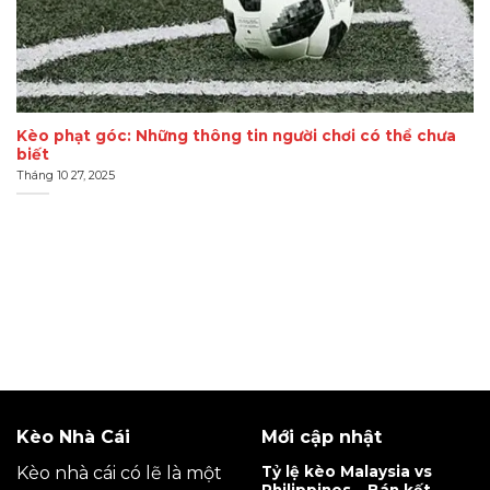
0
1
3
-
5
[10]
0
3
MFK Bytca
-
Inter Bratis
HT
1
-
4
[16]
HẠNG 2 ICELAND
1
1
Knattspyrnufélag Austfjarða
-
90+2'
7
-
7
[9]
Kèo phạt góc: Những thông tin người chơi có thể chưa
biết
LATVIAN 1.LIGA
Tháng 10 27, 2025
0
3
FK Smiltene BJSS
-
FK Valmier
HT
1
-
5
[13]
0
1
JFK Ventspils
-
HT
4
-
1
[12]
3
0
Metta/LU Riga
-
26'
2
-
0
[1]
1
0
JDFS Alberts
-
Riga FC II
26'
0
-
1
[5]
[8
VĐQG BELARUS
0
0
FK Vitebsk
-
45+1'
2
-
3
[8]
Kèo Nhà Cái
Mới cập nhật
LITHUANIAN I LYGA
Tỷ lệ kèo Malaysia vs
Kèo nhà cái có lẽ là một
Philippines – Bán kết
DFK Dainava Alytus
-
Babrungas
HT