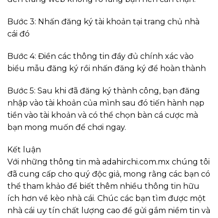
7
0
Plymouth Parkway
-
90+3'
0
-
0
[9]
Bước 3: Nhấn đăng ký tài khoản tại trang chủ nhà
1
2
Sholing FC
-
Bath City
90+3'
0
-
0
[4]
[17
cái đó
2
0
Ux bridge FC
-
90+6'
14
-
6
[7]
Bước 4: Điền các thông tin đầy đủ chính xác vào
1
0
Yate Town
-
90+3'
biểu mẫu đăng ký rồi nhấn đăng ký để hoàn thành
0
-
0
[11]
ENGLISH FOOTBALL LEAGUE CUP
Bước 5: Sau khi đã đăng ký thành công, bạn đăng
nhập vào tài khoản của mình sau đó tiến hành nạp
0
1
AFC Wimbledon
-
90+7'
5
-
5
[19]
tiền vào tài khoản và có thể chọn bàn cá cược mà
1
1
Bromley
-
Reading
90+5'
5
-
9
[12
bạn mong muốn để chơi ngay.
1
1
Burnley
-
Notts Coun
90+6'
3
-
3
Kết luận
1
2
Burton
-
90+9'
6
-
9
[17]
Với những thông tin mà adahirchi.com.mx chúng tôi
đã cung cấp cho quý độc giả, mong rằng các bạn có
3
2
Cardiff City
-
90+6'
6
-
3
thể tham khảo để biết thêm nhiều thông tin hữu
2
1
Crewe Alexandra
-
90+5'
1
-
5
[11]
ích hơn về kèo nhà cái. Chúc các bạn tìm được một
nhà cái uy tín chất lượng cao để gửi gắm niềm tin và
0
3
Gillingham
-
Luton Tow
90+6'
2
-
9
[17]