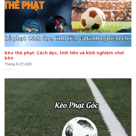
3
4
FK Teplice
-
HT
1
-
0
[3]
0
1
FC Zlín
-
HT
2
-
1
[16]
CZECH THIRD LEAGUE
0
0
Domazlice
-
Sparta Pra
HT
3
-
0
[10]
Kèo thẻ phạt: Cách đọc, tính tiền và kinh nghiệm chơi
0
1
FK Kraluv Dvur
-
HT
1
-
2
[11]
kèo
Tháng 10 27, 2025
0
1
Velke Hamry
-
Slovan Liber
HT
9
-
1
1
1
Vitkovice
-
MFK Haviro
HT
4
-
1
SLOVAK 2.LIGA
1
1
Tatran Presov
-
Tatran LM
90+4'
5
-
2
[7]
[1
1
0
Humenne
-
HT
2
-
1
[13]
0
1
Galanta
-
HT
1
-
1
[12]
Banik Lehota Pod Vtacnikom
-
HT