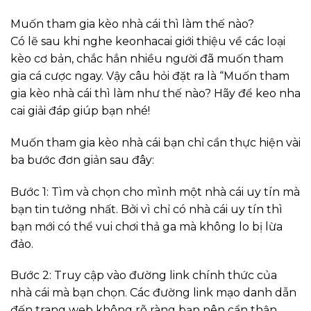
4
2
Real Bedford
-
Leamingto
90+4'
9
-
4
[9]
Muốn tham gia kèo nhà cái thì làm thế nào?
1
1
Redditch United
-
90+3'
6
-
3
Có lẽ sau khi nghe keonhacai giới thiệu về các loại
[16]
kèo cơ bản, chắc hẳn nhiều người đã muốn tham
2
1
Rushall Olympic
-
Hitchin To
90+4'
8
-
1
[14]
gia cá cược ngay. Vậy câu hỏi đặt ra là “Muốn tham
2
0
Stourbridge
-
90+5'
gia kèo nhà cái thì làm như thế nào? Hãy để keo nha
7
-
3
[19]
cai giải đáp giúp bạn nhé!
1
0
Stratford Town
-
90+2'
5
-
9
[18]
Muốn tham gia kèo nhà cái bạn chỉ cần thực hiện vài
ENGLISH SOUTHERN FOOTBALL LEAGUE
ba bước đơn giản sau đây:
0
4
Basingstoke Town
-
90+3'
0
-
0
[15]
Bước 1: Tìm và chọn cho mình một nhà cái uy tín mà
1
2
Chichester City
-
Poole Tow
90+6'
2
-
3
[18]
bạn tin tưởng nhất. Bởi vì chỉ có nhà cái uy tín thì
2
0
Frome Town
-
90+3'
0
-
0
[20]
bạn mới có thể vui chơi thả ga mà không lo bị lừa
đảo.
0
1
Gloucester City
-
90+3'
0
-
0
[1]
Bước 2: Truy cập vào đường link chính thức của
2
0
Hanworth Villa
-
Taunton T
90+5'
3
-
1
[21]
nhà cái mà bạn chọn. Các đường link mạo danh dẫn
2
2
Malvern Town
-
Hanwell T
90+3'
0
-
0
[22]
đến trang web không rõ ràng bạn nên cẩn thận.