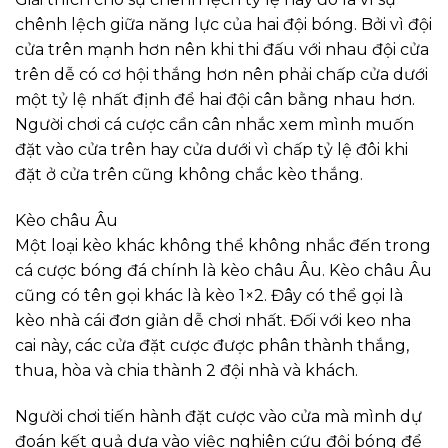
2
0
Cleethorpes Town
-
90+2'
5
-
2
[10]
chênh lệch giữa năng lực của hai đội bóng. Bởi vì đội
1
0
Curzon Ashton FC
-
Alfreton T
90+4'
6
-
4
[2]
cửa trên mạnh hơn nên khi thi đấu với nhau đội cửa
trên dễ có cơ hội thắng hơn nên phải chấp cửa dưới
2
0
Gainsborough Trinity
-
Workingto
90+2'
0
-
0
[7]
một tỷ lệ nhất định để hai đội cân bằng nhau hơn.
1
2
Guiseley
-
90+3'
0
-
0
[9]
Người chơi cá cược cần cân nhắc xem mình muốn
đặt vào cửa trên hay cửa dưới vì chấp tỷ lệ đôi khi
0
0
Ilkeston Town
-
90+5'
4
-
5
[21]
đặt ở cửa trên cũng không chắc kèo thắng.
1
2
leek Town
-
Whitby To
90+7'
3
-
2
[14]
Kèo châu Âu
4
1
Ashton United
-
Lancaster C
90+2'
0
-
0
[3]
Một loại kèo khác không thể không nhắc đến trong
cá cược bóng đá chính là kèo châu Âu. Kèo châu Âu
3
0
Warrington Rylands
-
90+3'
0
-
0
[20]
cũng có tên gọi khác là kèo 1×2. Đây có thể gọi là
ENGLISH ISTHMIAN PREMIER LEAGUE
kèo nhà cái đơn giản dễ chơi nhất. Đối với keo nha
2
2
cai này, các cửa đặt cược được phân thành thắng,
Aveley
-
90+2'
0
-
0
[1]
thua, hòa và chia thành 2 đội nhà và khách.
2
0
Brentwood Town
-
90+2'
0
-
0
[3]
Người chơi tiến hành đặt cược vào cửa mà mình dự
0
0
Cheshunt
-
90+2'
0
-
0
[4]
đoán kết quả dựa vào việc nghiên cứu đội bóng để