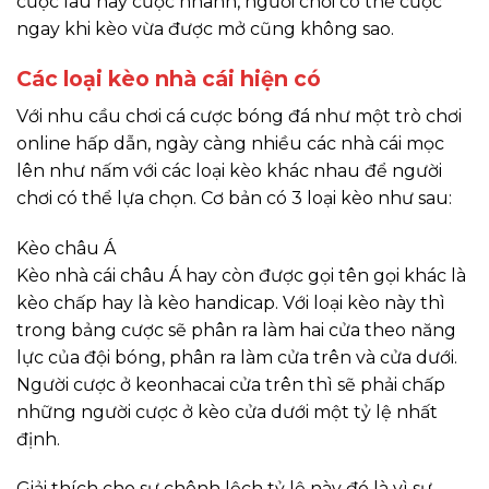
cược lâu hay cược nhanh, người chơi có thể cược
ngay khi kèo vừa được mở cũng không sao.
0
2
AFC Telford United
-
90+6'
8
-
3
[9]
Các loại kèo nhà cái hiện có
1
1
Buxton FC
-
90+5'
5
-
0
[3]
Với nhu cầu chơi cá cược bóng đá như một trò chơi
1
2
Chorley FC
-
Chester FC
90+4'
1
-
5
[13]
online hấp dẫn, ngày càng nhiều các nhà cái mọc
1
2
Darlington
-
90+5'
4
-
2
[7]
lên như nấm với các loại kèo khác nhau để người
chơi có thể lựa chọn. Cơ bản có 3 loại kèo như sau:
3
1
Hebburn Town
-
Southport 
90+6'
1
-
6
[21]
Kèo châu Á
1
1
Kings Lynn
-
90+5'
2
-
11
[17]
Kèo nhà cái châu Á hay còn được gọi tên gọi khác là
1
1
Morecambe
-
90+5'
6
-
8
[23]
kèo chấp hay là kèo handicap. Với loại kèo này thì
trong bảng cược sẽ phân ra làm hai cửa theo năng
1
0
Oxford City
-
Bedford T
90+1'
4
-
5
[15]
lực của đội bóng, phân ra làm cửa trên và cửa dưới.
0
1
Scarborough
-
South Shie
90+6'
6
-
1
[4]
Người cược ở keonhacai cửa trên thì sẽ phải chấp
những người cược ở kèo cửa dưới một tỷ lệ nhất
ENGLISH NORTHERN PREMIER LEAGUE
định.
2
1
Avro FC
-
Quorn
90+3'
0
-
0
[1]
[11]
Giải thích cho sự chênh lệch tỷ lệ này đó là vì sự