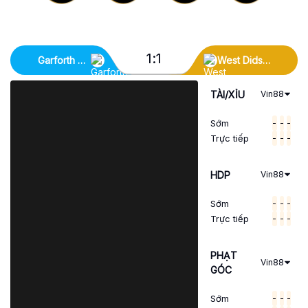
1
:
1
Garforth Town A.F.C.
West Didsbury & Chorlton AFC
TÀI/XỈU
Vin88
Sớm
-
-
-
Trực tiếp
-
-
-
HDP
Vin88
Sớm
-
-
-
Trực tiếp
-
-
-
PHẠT
Vin88
GÓC
Sớm
-
-
-