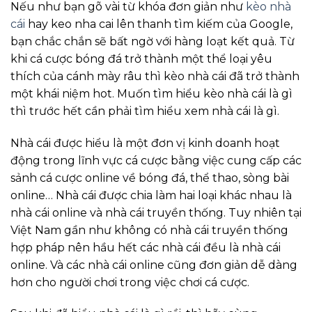
Nếu như bạn gõ vài từ khóa đơn giản như
kèo nhà
2
1
Sporting Gijon
-
HT
0
-
0
[9]
cái
hay keo nha cai lên thanh tìm kiếm của Google,
bạn chắc chắn sẽ bất ngờ với hàng loạt kết quả. Từ
0
0
Modena
-
Vis Pesaro
45+11'
1
-
0
[6]
khi cá cược bóng đá trở thành một thể loại yêu
1
0
Albinoleffe
-
Scanzorosc
HT
1
-
3
[11]
thích của cánh mày râu thì kèo nhà cái đã trở thành
một khái niệm hot. Muốn tìm hiểu kèo nhà cái là gì
2
0
Angers SCO
-
Lorient
26'
0
-
1
[13]
[10]
thì trước hết cần phải tìm hiểu xem nhà cái là gì.
0
2
Merelbeke
-
26'
1
-
2
[11]
Nhà cái được hiểu là một đơn vị kinh doanh hoạt
0
0
KF Vjosa
-
KF Kika
26'
0
-
0
động trong lĩnh vực cá cược bằng việc cung cấp các
0
0
Stupcanica Olovo
-
26'
0
-
0
sảnh cá cược online về bóng đá, thể thao, sòng bài
online… Nhà cái được chia làm hai loại khác nhau là
0
0
Societe Omnisports De L'Armee
-
Medeama 
26'
0
-
0
[11]
nhà cái online và nhà cái truyền thống. Tuy nhiên tại
0
1
USD Latte Dolce
-
Sassari To
26'
0
-
0
Việt Nam gần như không có nhà cái truyền thống
hợp pháp nên hầu hết các nhà cái đều là nhà cái
1
0
Salernitana
-
26'
0
-
0
[3]
online. Và các nhà cái online cũng đơn giản dễ dàng
0
0
KS Korabi Peshkopi
-
Beselidhja
26'
0
-
0
[8]
hơn cho người chơi trong việc chơi cá cược.
0
0
Niki Volou
-
Sarakinos V
26'
0
-
0
[2]