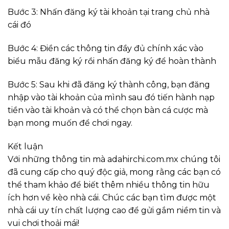
Bước 3: Nhấn đăng ký tài khoản tại trang chủ nhà
cái đó
Bước 4: Điền các thông tin đầy đủ chính xác vào
biểu mẫu đăng ký rồi nhấn đăng ký để hoàn thành
Bước 5: Sau khi đã đăng ký thành công, bạn đăng
nhập vào tài khoản của mình sau đó tiến hành nạp
tiền vào tài khoản và có thể chọn bàn cá cược mà
bạn mong muốn để chơi ngay.
Kết luận
Với những thông tin mà adahirchi.com.mx chúng tôi
đã cung cấp cho quý độc giả, mong rằng các bạn có
thể tham khảo để biết thêm nhiều thông tin hữu
ích hơn về kèo nhà cái. Chúc các bạn tìm được một
nhà cái uy tín chất lượng cao để gửi gắm niềm tin và
vui chơi thoải mái!