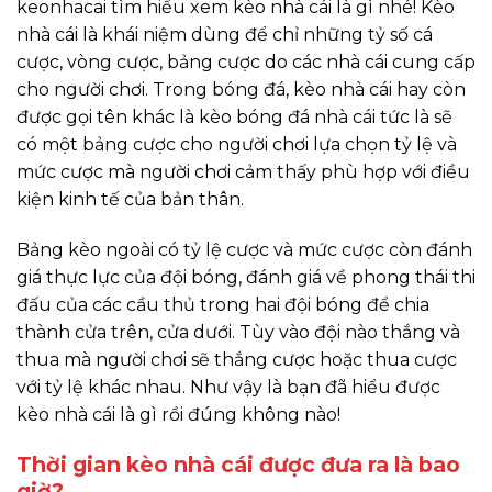
keonhacai tìm hiểu xem kèo nhà cái là gì nhé! Kèo
nhà cái là khái niệm dùng để chỉ những tỷ số cá
VĐQG BELARUS
cược, vòng cược, bảng cược do các nhà cái cung cấp
1
0
Naftan Novopolotsk
-
38'
1
-
2
[16]
cho người chơi. Trong bóng đá, kèo nhà cái hay còn
CÁC TRẬN SẮP DIỄN RA
được gọi tên khác là kèo bóng đá nhà cái tức là sẽ
có một bảng cược cho người chơi lựa chọn tỷ lệ và
FA CUP
mức cược mà người chơi cảm thấy phù hợp với điều
Sheffield FC
-
Parkgate
18:30
-
kiện kinh tế của bản thân.
Thornbury Town
-
Brislington
18:30
-
Bảng kèo ngoài có tỷ lệ cược và mức cược còn đánh
giá thực lực của đội bóng, đánh giá về phong thái thi
Kingstonian
-
Hastings Un
18:45
-
đấu của các cầu thủ trong hai đội bóng để chia
Romulus FC
-
Highgate U
18:45
-
thành cửa trên, cửa dưới. Tùy vào đội nào thắng và
thua mà người chơi sẽ thắng cược hoặc thua cược
Thetford Town F.C.
-
Yaxley
18:45
-
với tỷ lệ khác nhau. Như vậy là bạn đã hiểu được
Enfield 1893
-
18:45
-
kèo nhà cái là gì rồi đúng không nào!
Hartpury University
-
Cirencester
18:45
-
Thời gian kèo nhà cái được đưa ra là bao
Cribbs
-
Fairford T
18:45
-
giờ?