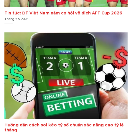
Tin tức: ĐT Việt Nam nắm cơ hội vô địch AFF Cup 2026
Tháng 7 5, 2026
Hướng dẫn cách soi kèo tỷ số chuẩn xác nâng cao tỷ lệ
thắng