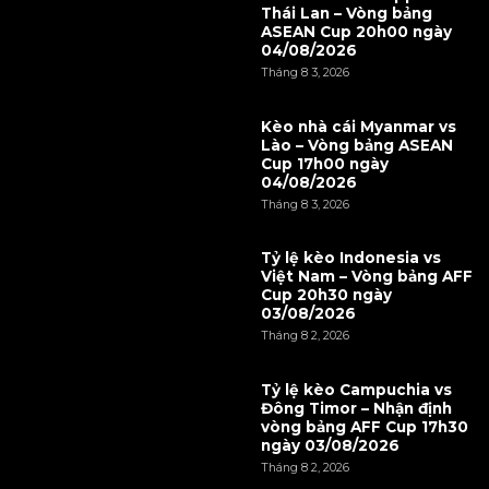
Thái Lan – Vòng bảng
ASEAN Cup 20h00 ngày
04/08/2026
Tháng 8 3, 2026
Kèo nhà cái Myanmar vs
Lào – Vòng bảng ASEAN
Cup 17h00 ngày
04/08/2026
Tháng 8 3, 2026
Tỷ lệ kèo Indonesia vs
Việt Nam – Vòng bảng AFF
Cup 20h30 ngày
03/08/2026
Tháng 8 2, 2026
Tỷ lệ kèo Campuchia vs
Đông Timor – Nhận định
vòng bảng AFF Cup 17h30
ngày 03/08/2026
Tháng 8 2, 2026