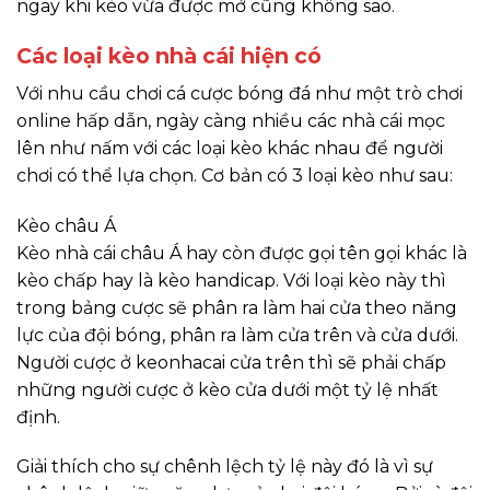
ngay khi kèo vừa được mở cũng không sao.
VĐQG ARGENTINA
Các loại kèo nhà cái hiện có
CA Rosario Central
-
22:30
-
[9]
Với nhu cầu chơi cá cược bóng đá như một trò chơi
08/08
online hấp dẫn, ngày càng nhiều các nhà cái mọc
Independiente Rivadavia
-
-
[6]
00:45
lên như nấm với các loại kèo khác nhau để người
HẠNG 2 HÀ LAN
chơi có thể lựa chọn. Cơ bản có 3 loại kèo như sau:
Dordrecht
-
18:00
-
[10]
Kèo châu Á
Emmen
-
Roda JC
18:00
-
[14]
[8]
Kèo nhà cái châu Á hay còn được gọi tên gọi khác là
kèo chấp hay là kèo handicap. Với loại kèo này thì
FC Oss
-
NAC Breda
18:00
-
[16]
trong bảng cược sẽ phân ra làm hai cửa theo năng
VVV Venlo
-
18:00
-
[13]
lực của đội bóng, phân ra làm cửa trên và cửa dưới.
Người cược ở keonhacai cửa trên thì sẽ phải chấp
Vitesse Arnhem
-
RKC Waalwi
18:00
-
[15]
những người cược ở kèo cửa dưới một tỷ lệ nhất
VĐQG PHẦN LAN
định.
SJK Seinajoen
-
16:00
-
[10]
Giải thích cho sự chênh lệch tỷ lệ này đó là vì sự