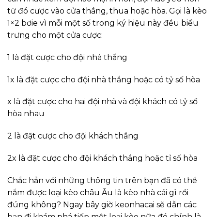
từ đó cược vào cửa thắng, thua hoặc hòa. Gọi là kèo
1×2 bơie vì mỗi một số trong ký hiệu này đều biểu
trưng cho một cửa cược:
1 là đặt cược cho đội nhà thắng
1x là đặt cược cho đội nhà thắng hoặc có tỷ số hòa
x là đặt cược cho hai đội nhà và đội khách có tỷ số
hòa nhau
2 là đặt cược cho đội khách thắng
2x là đặt cược cho đội khách thắng hoặc tỉ số hòa
Chắc hẳn với những thông tin trên bạn đã có thể
nắm được loại kèo châu Âu là kèo nhà cái gì rồi
đúng không? Ngay bây giờ keonhacai sẽ dẫn các
bạn đi khám phá tiếp một loại kèo nữa đó chính là