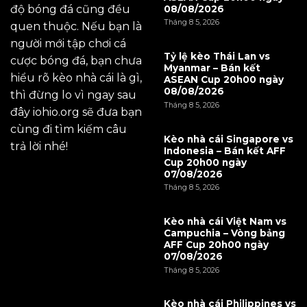
độ bóng đá cũng đều
08/08/2026
Tháng 8 5, 2026
quen thuộc. Nếu bạn là
người mới tập chơi cá
Tỷ lệ kèo Thái Lan vs
cược bóng đá, bạn chưa
Myanmar – Bán kết
hiểu rõ kèo nhà cái là gì,
ASEAN Cup 20h00 ngày
08/08/2026
thì đừng lo vì ngay sau
Tháng 8 5, 2026
đây iohio.org sẽ đưa bạn
cùng đi tìm kiếm câu
Kèo nhà cái Singapore vs
trả lời nhé!
Indonesia – Bán kết AFF
Cup 20h00 ngày
07/08/2026
Tháng 8 5, 2026
Kèo nhà cái Việt Nam vs
Campuchia – Vòng bảng
AFF Cup 20h00 ngày
07/08/2026
Tháng 8 5, 2026
Kèo nhà cái Philippines vs