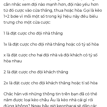
cân nhắc xem đội nào mạnh hơn, đội nào yếu hơn
1
2
Boluspor
-
55'
2
-
2
[15]
từ đó cược vào cửa thắng, thua hoặc hòa. Gọi là kèo
1×2 bơie vì mỗi một số trong ký hiệu này đều biểu
BULGARIAN FIRST LEAGUE
trưng cho một cửa cược:
1
0
Levski Sofia
-
71'
4
-
1
[1]
1 là đặt cược cho đội nhà thắng
MONTENEGRO FIRST LEAGUE
0
0
Mornar
-
Arsenal Tiv
86'
4
-
3
1x là đặt cược cho đội nhà thắng hoặc có tỷ số hòa
[4]
PARAGUAYAN DIVISION INTERMEDIA
x là đặt cược cho hai đội nhà và đội khách có tỷ số
hòa nhau
0
0
Independiente FBC
-
14'
2
-
0
[10]
PERUVIAN LIGA 1
2 là đặt cược cho đội khách thắng
1
1
Sport Huancayo
-
Los Chank
85'
11
-
2
[4]
2x là đặt cược cho đội khách thắng hoặc tỉ số hòa
HẠNG NHẤT KUWAIT
Chắc hẳn với những thông tin trên bạn đã có thể
0
0
Burgan SC
-
Al-Salibikh
90+3'
2
-
5
[6]
nắm được loại kèo châu Âu là kèo nhà cái gì rồi
ARGENTINE GROUP C TEBOLIDUN LEAGUE MANCHESTER
đúng không? Ngay bây giờ keonhacai sẽ dẫn các