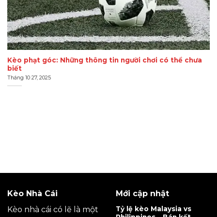
Kèo phạt góc: Những thông tin người chơi có thể chưa
biết
Tháng 10 27, 2025
Kèo Nhà Cái
Mới cập nhật
Tỷ lệ kèo Malaysia vs
Kèo nhà cái có lẽ là một
Philippines – Bán kết