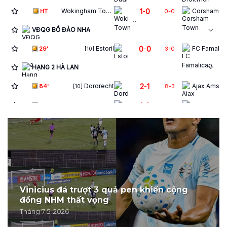
1
0
Wokingham Town
-
Corsham T
HT
0
-
0
VĐQG BỒ ĐÀO NHA
0
0
Estoril
-
FC Famalic
29'
3
-
0
[10]
HẠNG 2 HÀ LAN
2
1
Dordrecht
-
84'
8
-
3
[10]
1
0
Emmen
-
Roda JC
86'
0
-
2
[14]
[8]
1
1
FC Oss
-
NAC Breda
84'
3
-
8
[16]
1
3
VVV Venlo
-
81'
4
-
5
[13]
1
0
Vitesse Arnhem
-
RKC Waalwi
84'
6
-
2
[15]
IRELAND DIVISION 1
Vinicius đá trượt 3 quả pen khiến cộng
đồng NHM thất vọng
2
0
Athlone Town
-
HT
0
-
2
[9]
Tháng 7 5, 2026
2
0
Bray Wanderers
-
Finn Harps
HT
2
-
0
[2]