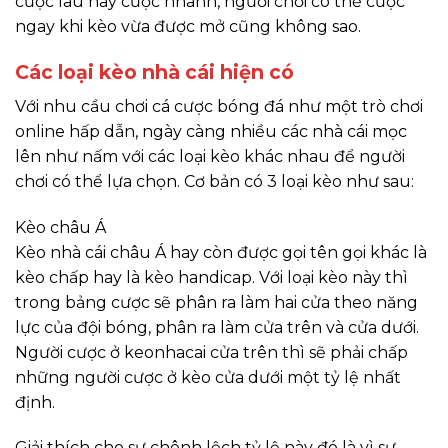
cược lâu hay cược nhanh, người chơi có thể cược
ngay khi kèo vừa được mở cũng không sao.
0
1
Etoile Carouge
-
73'
2
-
4
[2]
VĐQG ICELAND
Các loại kèo nhà cái hiện có
0
0
Derry City
-
Sligo Rove
Với nhu cầu chơi cá cược bóng đá như một trò chơi
HT
2
-
2
[6]
online hấp dẫn, ngày càng nhiều các nhà cái mọc
0
0
Galway United FC
-
HT
0
-
1
[7]
lên như nấm với các loại kèo khác nhau để người
chơi có thể lựa chọn. Cơ bản có 3 loại kèo như sau:
3
2
Shamrock Rovers
-
Dundalk
44'
0
-
1
[1]
[4]
DIVISION 1 BA LAN
Kèo châu Á
Kèo nhà cái châu Á hay còn được gọi tên gọi khác là
0
0
Polonia Warszawa
-
Ruch Chor
55'
5
-
3
[4]
kèo chấp hay là kèo handicap. Với loại kèo này thì
ICELAND 1. DEILD KARLA
trong bảng cược sẽ phân ra làm hai cửa theo năng
lực của đội bóng, phân ra làm cửa trên và cửa dưới.
3
0
Afturelding
-
Grindavik
29'
3
-
1
[3]
[1
Người cược ở keonhacai cửa trên thì sẽ phải chấp
1
0
Leiknir Reykjavik
-
Fylkir
29'
1
-
2
[8]
[2]
những người cược ở kèo cửa dưới một tỷ lệ nhất
định.
ICELAND BESTA-DEILD KVENNA
4
2
Njardvik Grindavik (W)
-
80'
2
-
4
[5]
Giải thích cho sự chênh lệch tỷ lệ này đó là vì sự