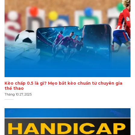
Kèo chấp 0.5 là gì? Mẹo bắt kèo chuẩn từ chuyên gia
thể thao
Tháng 10 27, 2025