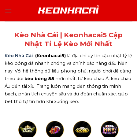
Bỏ
qua
nội
dung
Kèo Nhà Cái | Keonhacai5 Cập
Nhật Tỉ Lệ Kèo Mới Nhất
Kèo Nhà Cái
(Keonhacai5)
là địa chỉ uy tín cập nhật tỷ lệ
kèo bóng đá nhanh chóng và chính xác hàng đầu hiện
nay. Với hệ thống dữ liệu phong phú, người chơi dễ dàng
theo dõi
kèo bóng 88
mới nhất, từ kèo châu Á, kèo châu
Âu đến tài xỉu. Trang luôn mang đến thông tin minh
bạch, phân tích chuyên sâu và dự đoán chuẩn xác, giúp
bet thủ tự tin hơn khi xuống kèo.