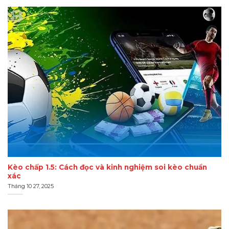
08/08
CS Cartagines
-
Sporting F
-
[4]
02:00
VĐQG GUATEMALA
08/08
Malacateco
-
Xelaju MC
-
[10]
[
02:00
Loading more...
Kèo chấp 1.5: Cách đọc và kinh nghiệm soi kèo chuẩn
xác
Tháng 10 27, 2025