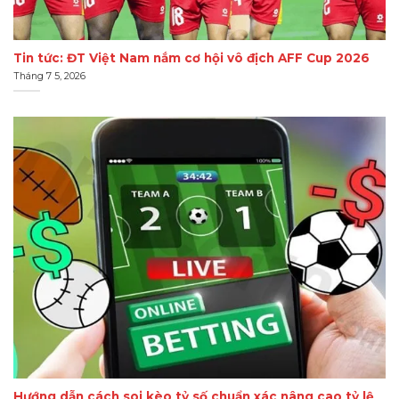
0
0
Sport in Caerphilly
-
HT
2
-
0
[16]
1
0
Llanelli Town AFC
-
HT
0
-
3
[14]
Tin tức: ĐT Việt Nam nắm cơ hội vô địch AFF Cup 2026
0
0
Bala Town F.C.
-
HT
0
-
0
[6]
Tháng 7 5, 2026
PORTUGUESE LIGA 3
2
0
Paredes
-
44'
5
-
2
PAR D3
1
0
Atlantida SC
-
River Plate 
85'
5
-
0
BOLIVIAN WOMEN'S FOOTBALL LEAGUE
5
1
Nacional Potosi (W)
-
84'
3
-
5
BCN U20
1
2
CSA U20
-
America RN
78'
6
-
0
BRA C C U20
Hướng dẫn cách soi kèo tỷ số chuẩn xác nâng cao tỷ lệ