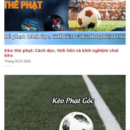
Kèo thẻ phạt: Cách đọc, tính tiền và kinh nghiệm chơi
kèo
Tháng 10 27, 2025