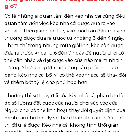
giờ?
2
0
Caen
-
Valencienn
HT
0
-
0
[8]
Có lẽ những ai quan tâm đến keo nha cai cũng đều
0
0
Concarneau
-
US Orléans
HT
4
-
2
[10]
quan tâm đến việc kèo nhà cái được đưa ra vào
khoảng thời gian nào. Tùy vào mỗi trận đấu mà kèo
0
0
Fleury Merogis U.S.
-
Amiens
HT
1
-
1
[6]
[17]
thường được đưa ra trước từ khoảng 3 đến 4 ngày.
1
1
La Roche-sur-Yon
-
Versailles 
HT
0
-
3
[18]
Thậm chí trong những mùa giải lớn, kèo còn được
đưa ra trước khoảng 6 đến 7 ngày để người chơi có
1
0
Paris 13 Atletico
-
HT
4
-
2
[3]
thể cân nhắc và đặt cược vào cửa nào mà mình tin
0
0
FC Rouen
-
Cannes AS
HT
2
-
1
[11]
tưởng. Nhưng người chơi cũng cần phải theo dõi
bảng kèo nhà cái bởi vì có thể keonhacai sẽ thay đổi
NETHERLANDS EREDIVISIE
và thêm bớt tỷ lệ cho phù hợp hơn.
0
4
SC Cambuur Leeuwarden
-
Excelsior 
87'
5
-
7
[17]
Thường thì sự thay đổi của kèo nhà cái phần lớn là
AUSTRIAN 2.LIGA
do số lượng đặt cược của người chơi vào các cửa.
2
0
FC Blau Weiss Linz
-
56'
1
-
0
[4]
Người chơi có thể linh hoạt thay đổi quyết định của
mình sao cho hợp lý với bản thân chỉ cần trước giờ
LEAGUE 1 THỤY SỸ
thi đấu là được. Kèo nhà cái không tính thời gian
1
0
Aarau
-
68'
6
-
2
[9]