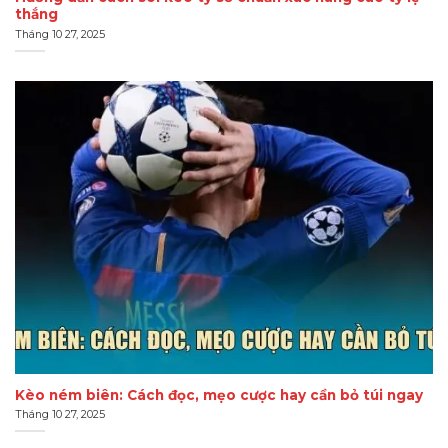
0
1
Avai Youth
-
Barra SC U
86'
5
-
1
thắng
Tháng 10 27, 2025
VĐQG BỈ
1
0
Club Brugge
-
KV Kortrijk
HT
3
-
0
[2]
[
CÁC TRẬN SẮP DIỄN RA
VĐQG ARGENTINA
CA Rosario Central
-
22:30
-
[9]
08/08
Independiente Rivadavia
-
-
[6]
00:45
VĐQG URUGUAY
Cerro Largo
-
CA Juvent
22:00
-
[12]
BRAZIL SERIE B
Operario Ferroviario PR
-
Sao Berna
22:30
-
[3]
Kèo ném biên: Cách đọc, mẹo cược hay cần bỏ túi ngay
Ceara
-
Ponte Pret
23:30
-
[16]
Tháng 10 27, 2025
VĐQG COSTA RICA