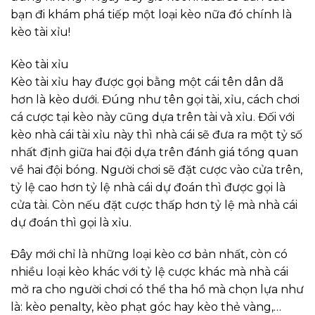
bạn đi khám phá tiếp một loại kèo nữa đó chính là
TURKISH FIRST LEAGUE
kèo tài xỉu!
1
2
Boluspor
-
H2
2
-
2
[15]
Kèo tài xỉu
BULGARIAN FIRST LEAGUE
Kèo tài xỉu hay được gọi bằng một cái tên dân dã
hơn là kèo dưới. Đúng như tên gọi tài, xỉu, cách chơi
1
0
Levski Sofia
-
H2
3
-
1
[1]
cá cược tại kèo này cũng dựa trên tài và xỉu. Đối với
MONTENEGRO FIRST LEAGUE
kèo nhà cái tài xỉu này thì nhà cái sẽ đưa ra một tỷ số
nhất định giữa hai đội dựa trên đánh giá tổng quan
0
0
Mornar
-
Arsenal Tiv
79'
4
-
2
[4]
về hai đội bóng. Người chơi sẽ đặt cược vào cửa trên,
PARAGUAYAN DIVISION INTERMEDIA
tỷ lệ cao hơn tỷ lệ nhà cái dự đoán thì được gọi là
cửa tài. Còn nếu đặt cược thấp hơn tỷ lệ mà nhà cái
0
0
Independiente FBC
-
7'
2
-
0
[10]
dự đoán thì gọi là xỉu.
PERUVIAN LIGA 1
Đây mới chỉ là những loại kèo cơ bản nhất, còn có
1
1
Sport Huancayo
-
Los Chank
78'
11
-
2
[4]
nhiều loại kèo khác với tỷ lệ cược khác mà nhà cái
HẠNG NHẤT KUWAIT
mở ra cho người chơi có thể tha hồ mà chọn lựa như
là: kèo penalty, kèo phạt góc hay kèo thẻ vàng,…
0
0
Burgan SC
-
Al-Salibikh
87'
1
-
4
[6]