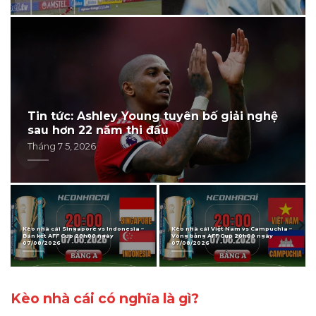
VĐQG ROMANIA
0
0
FC UT Arad
-
FC Rapid 1
75'
3
-
5
[15]
VĐQG BOSNIA & HERZEGOVINA
1
1
FK Zeljeznicar
-
80'
3
-
3
[6]
Tin tức: Ashley Young tuyên bố giải nghệ
ĐỨC REGIONALLIGA SUDWEST
sau hơn 22 năm thi đấu
1
1
Tháng 7 5, 2026
Borussia Dortmund II
-
Koln Youth
90+17'
0
-
0
2
1
Gutersloh
-
Bochum II
90+20'
0
-
0
GIAO HỮU
1
2
Stade tunisien
-
90+24'
0
-
0
[4]
Kèo nhà cái Singapore vs Indonesia –
Kèo nhà cái Việt Nam vs Campuchia –
Bán kết AFF Cup 20h00 ngày
Vòng bảng AFF Cup 20h00 ngày
07/08/2026
07/08/2026
1
0
Albacete Balompié SAD
-
Eldense
75'
4
-
4
[12]
0
0
Hercules
-
Castellon
90+18'
3
-
3
[9]
[6
Kèo nhà cái có nghĩa là gì?
0
0
UD Tomares
-
Atletico Cen
86'
2
-
4