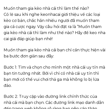
0
0
Al-Yarmouk
-
Khaitan
90+2'
Muốn tham gia kèo nhà cái thì làm thế nào?
9
-
5
[2]
[5]
Có lẽ sau khi nghe keonhacai giới thiệu về các loại
ARGENTINE GROUP C TEBOLIDUN LEAGUE MANCHESTER
kèo cơ bản, chắc hẳn nhiều người đã muốn tham
0
0
General Lamadrid
-
73'
2
-
3
gia cá cược ngay. Vậy câu hỏi đặt ra là “Muốn tham
[14]
gia kèo nhà cái thì làm như thế nào? Hãy để keo nha
ARGENTINE RESERVE LEAGUE
cai giải đáp giúp bạn nhé!
0
0
Barracas Central Reserves
-
82'
3
-
3
Muốn tham gia kèo nhà cái bạn chỉ cần thực hiện vài
0
3
Platense Reserves
-
82'
1
-
4
ba bước đơn giản sau đây:
BRAZILIAN CAMPEONATO PAULISTA YOUTH
Bước 1: Tìm và chọn cho mình một nhà cái uy tín mà
2
0
Guarani SP (Youth)
-
81'
5
-
2
bạn tin tưởng nhất. Bởi vì chỉ có nhà cái uy tín thì
bạn mới có thể vui chơi thả ga mà không lo bị lừa
4
1
Botafogo-SP Youth
-
77'
2
-
3
đảo.
2
2
Sao Bernardo/SPU20
-
Oeste Yout
80'
3
-
2
Bước 2: Truy cập vào đường link chính thức của
0
1
Ituano Youth
-
77'
3
-
12
nhà cái mà bạn chọn. Các đường link mạo danh dẫn
1
1
Mirassol FC Youth
-
Itapirense 
77'
đến trang web không rõ ràng bạn nên cẩn thận.
4
-
3