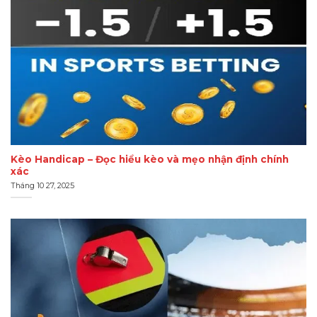
Kèo Handicap – Đọc hiểu kèo và mẹo nhận định chính
xác
Tháng 10 27, 2025