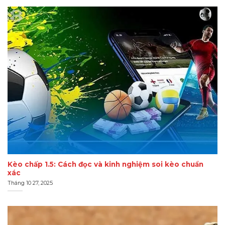
2
0
Paredes
-
37'
4
-
1
PAR D3
0
0
Atlantida SC
-
River Plate 
79'
5
-
0
BOLIVIAN WOMEN'S FOOTBALL LEAGUE
5
1
Nacional Potosi (W)
-
78'
3
-
5
BCN U20
1
1
CSA U20
-
America RN
72'
5
-
0
BRA C C U20
0
0
Avai Youth
-
Barra SC U
79'
5
-
1
Kèo chấp 1.5: Cách đọc và kinh nghiệm soi kèo chuẩn
VĐQG BỈ
xác
Tháng 10 27, 2025
1
0
Club Brugge
-
KV Kortrijk
HT
3
-
0
[2]
[
CÁC TRẬN SẮP DIỄN RA
VĐQG ARGENTINA