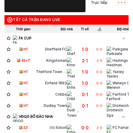
Trực tiếp
-
-
-
TẤT CẢ TRẬN ĐANG LIVE
Thời gian
Đội nhà
Tỉ số
Đội khách
FA CUP
1
0
Sheffield FC
-
Parkgate
HT
0
-
0
2
1
Kingstonian
-
Hastings Un
45+7'
2
-
0
1
0
Thetford Town F.C.
-
Yaxley
HT
0
-
0
1
0
Enfield 1893
-
HT
0
-
0
0
1
Cribbs
-
Fairford T
HT
0
-
0
0
1
Dudley Town
-
Droitwich S
HT
0
-
0
VĐQG BỒ ĐÀO NHA
0
0
Estoril
-
FC Famalic
22'
2
-
0
[10]