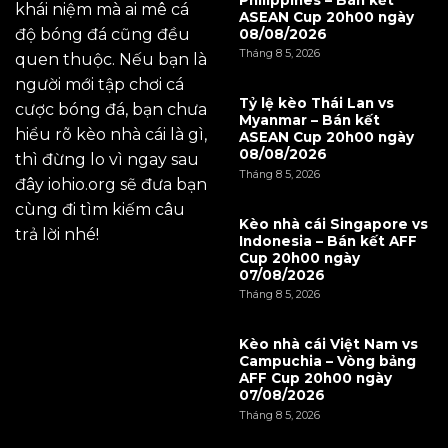
khái niệm mà ai mê cá
ASEAN Cup 20h00 ngày
độ bóng đá cũng đều
08/08/2026
Tháng 8 5, 2026
quen thuộc. Nếu bạn là
người mới tập chơi cá
Tỷ lệ kèo Thái Lan vs
cược bóng đá, bạn chưa
Myanmar – Bán kết
hiểu rõ kèo nhà cái là gì,
ASEAN Cup 20h00 ngày
08/08/2026
thì đừng lo vì ngay sau
Tháng 8 5, 2026
đây iohio.org sẽ đưa bạn
cùng đi tìm kiếm câu
Kèo nhà cái Singapore vs
trả lời nhé!
Indonesia – Bán kết AFF
Cup 20h00 ngày
07/08/2026
Tháng 8 5, 2026
Kèo nhà cái Việt Nam vs
Campuchia – Vòng bảng
AFF Cup 20h00 ngày
07/08/2026
Tháng 8 5, 2026