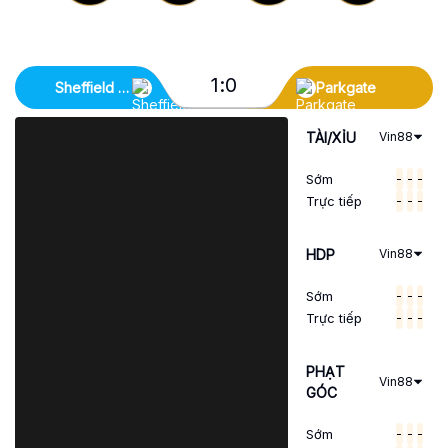
1
:
0
Sheffield FC
Parkgate
TÀI/XỈU
Vin88
Sớm
-
-
-
Trực tiếp
-
-
-
HDP
Vin88
Sớm
-
-
-
Trực tiếp
-
-
-
PHẠT
Vin88
GÓC
Sớm
-
-
-