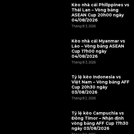
Kèo nhà cái Philippines vs
Thái Lan – Vòng bảng
ASEAN Cup 20h00 ngày
04/08/2026
Tháng 8 3, 2026
Kèo nhà cái Myanmar vs
Lào – Vòng bảng ASEAN
Cup 17h00 ngày
04/08/2026
Tháng 8 3, 2026
Tỷ lệ kèo Indonesia vs
Việt Nam – Vòng bảng AFF
Cup 20h30 ngày
03/08/2026
Tháng 8 2, 2026
Tỷ lệ kèo Campuchia vs
Đông Timor – Nhận định
vòng bảng AFF Cup 17h30
ngày 03/08/2026