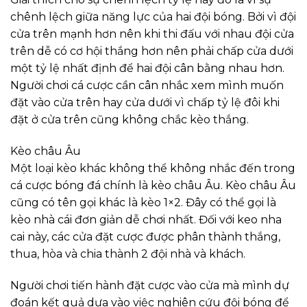
chênh lệch giữa năng lực của hai đội bóng. Bởi vì đội
1
0
Aarau
-
H2
5
-
1
[9]
cửa trên mạnh hơn nên khi thi đấu với nhau đội cửa
0
1
Etoile Carouge
-
H2
1
-
3
[2]
trên dễ có cơ hội thắng hơn nên phải chấp cửa dưới
một tỷ lệ nhất định để hai đội cân bằng nhau hơn.
VĐQG ICELAND
Người chơi cá cược cần cân nhắc xem mình muốn
0
0
Derry City
-
Sligo Rove
HT
2
-
2
[6]
đặt vào cửa trên hay cửa dưới vì chấp tỷ lệ đôi khi
đặt ở cửa trên cũng không chắc kèo thắng.
0
0
Galway United FC
-
HT
0
-
1
[7]
2
2
Shamrock Rovers
-
Dundalk
37'
Kèo châu Âu
0
-
1
[1]
[4]
Một loại kèo khác không thể không nhắc đến trong
DIVISION 1 BA LAN
cá cược bóng đá chính là kèo châu Âu. Kèo châu Âu
0
0
Polonia Warszawa
-
Ruch Chor
H2
4
-
3
cũng có tên gọi khác là kèo 1×2. Đây có thể gọi là
[4]
kèo nhà cái đơn giản dễ chơi nhất. Đối với keo nha
ICELAND 1. DEILD KARLA
cai này, các cửa đặt cược được phân thành thắng,
3
0
Afturelding
-
Grindavik
22'
3
-
0
[3]
[1
thua, hòa và chia thành 2 đội nhà và khách.
1
0
Leiknir Reykjavik
-
Fylkir
22'
1
-
2
[8]
[2]
Người chơi tiến hành đặt cược vào cửa mà mình dự
đoán kết quả dựa vào việc nghiên cứu đội bóng để
ICELAND BESTA-DEILD KVENNA