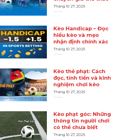
Tháng 10 27, 2025
0.82
0.92
0.87
3.00
0.90
0.95
0.85
3.00
Kèo Handicap – Đọc
hiểu kèo và mẹo
nhận định chính xác
-
-
-
-
Tháng 10 27, 2025
-
-
-
-
-
-
-
-
Kèo thẻ phạt: Cách
đọc, tính tiền và kinh
-
-
-
-
nghiệm chơi kèo
Tháng 10 27, 2025
Kèo phạt góc: Những
thông tin người chơi
có thể chưa biết
Tháng 10 27, 2025