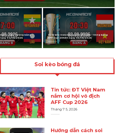
-
-
-
-
-
-
-
-
mar vs Lào – Vòng bảng
Tỷ lệ kèo Indonesia vs Việt Nam – Vòng bảng
ngày 04/08/2026
AFF Cup 20h30 ngày 03/08/2026
Tài/Xỉu
-
-
-
-
Soi kèo bóng đá
-
-
-
-
-
-
-
-
Tin tức: ĐT Việt Nam
nắm cơ hội vô địch
-
-
-
-
AFF Cup 2026
-
-
-
-
Tháng 7 5, 2026
-
-
-
-
-
-
-
-
Hướng dẫn cách soi