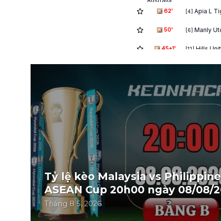
Apia L Tigers 
62'
[4]
Manly Utd W
50'
[6]
Hills Unite
45+1'
[12]
Sydney Olympic FC Wo
36'
[8]
QLD D2
Calo
71'
[6]
Moreton Bay United 
70'
[3]
Pine
71'
[4]
Samford Ran
72'
[12]
Tỷ lệ kèo Malaysia vs Philippine
Souths U
75'
[5]
ASEAN Cup 20h00 ngày 08/08/
Southside Ea
75'
[8]
Tháng 8 5, 2026
GUANGXI FOOTBALL 