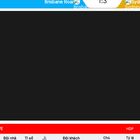
1
:
3
Brisbane Roar
Syd
VE
HDP
Đội nhà
Tỉ số
Đội khách
Chủ
Tỷ lệ