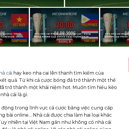
0
0
nlong
-
Laibin Yude
0
-
0
-
-
[5]
UFENG CUP" FOOTBALL TOURNAMENT
2
0
Hongda Hongxing
-
Changshun August
0
-
0
-
-
ampuchia – Vòng
Kèo nhà cái Philippines vs Thái Lan – Vòng
Kèo nhà cái Myan
07/08/2026
bảng ASEAN Cup 20h00 ngày 04/08/2026
ASEAN Cup 17h00 
A
HDP
vedere
-
Billingshurst
-
-
-
Worsbrough Bridge Athletic
-
Trafford
-
-
-
hà cái
hay keo nha cai lên thanh tìm kiếm của
kết quả. Từ khi cá cược bóng đá trở thành một thể
Northampton On Cheneck
-
Heanor Town
-
-
-
 đã trở thành một khái niệm hot. Muốn tìm hiểu kèo
Wick
-
Camberley Town
-
-
-
hà cái là gì.
Little Common FC
-
Haywards Heath Town
-
-
-
t động trong lĩnh vực cá cược bằng việc cung cấp
arlem
-
Irlam
-
-
-
ng bài online… Nhà cái được chia làm hai loại khác
 Tuy nhiên tại Việt Nam gần như không có nhà cái
 Town
-
Northwich Victoria F.C.
-
-
-