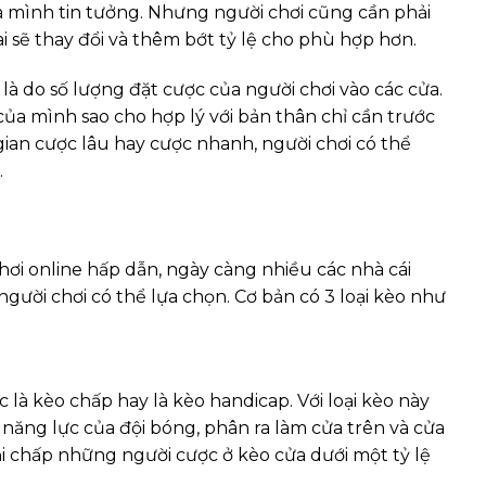
à mình tin tưởng. Nhưng người chơi cũng cần phải
ort
-
De Graafschap
0.97
-
-0.25
[10]
i sẽ thay đổi và thêm bớt tỷ lệ cho phù hợp hơn.
icht
-
FC Utrecht Youth
0.90
-
0.00
[13]
là do số lượng đặt cược của người chơi vào các cửa.
của mình sao cho hợp lý với bản thân chỉ cần trước
 gian cược lâu hay cược nhanh, người chơi có thể
scow
-
Dynamo Makhachkala
-
-
-
[5]
.
burg
-
Rodina Moscow
-
-
-
[16]
scow
-
FK Krasnodar
-
-
-
[3]
hơi online hấp dẫn, ngày càng nhiều các nhà cái
Kazan
-
FC Orenburg
-
-
-
[9]
gười chơi có thể lựa chọn. Cơ bản có 3 loại kèo như
Loading more...
 là kèo chấp hay là kèo handicap. Với loại kèo này
 năng lực của đội bóng, phân ra làm cửa trên và cửa
ải chấp những người cược ở kèo cửa dưới một tỷ lệ