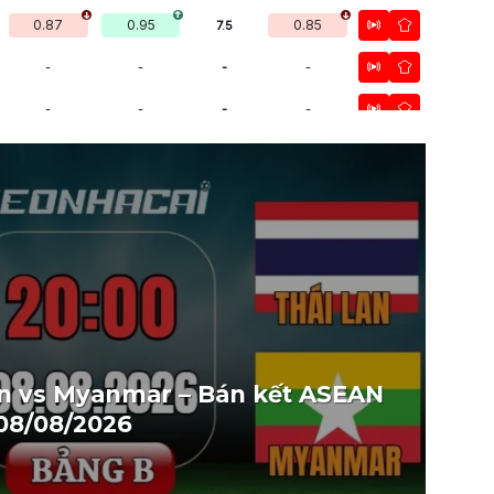
0.87
0.95
0.85
7.5
-
-
-
-
-
-
-
-
0.92
0.8
1
1.75
-
-
-
-
-
-
-
-
-
-
-
-
0.97
0.75
1.05
0.75
an vs Myanmar – Bán kết ASEAN
-
-
-
-
08/08/2026
0.97
1.00
0.80
3.50