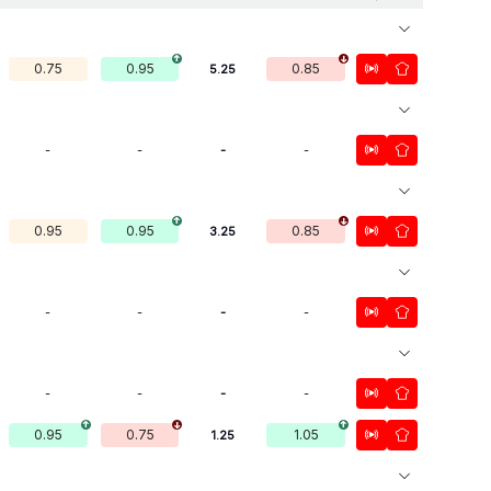
0.75
0.95
0.85
5.25
-
-
-
-
0.95
0.95
0.85
3.25
-
-
-
-
-
-
-
-
0.95
0.75
1.05
1.25