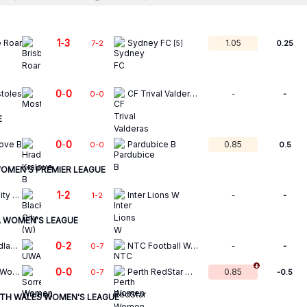
1
3
 Roar
-
Sydney FC
1.05
7
-
2
0.25
[5]
0
0
toles
-
CF Trival Valderas
0
-
0
-
-
E
0
0
love B
-
Pardubice B
0.85
0
-
0
0.5
OMEN'S PREMIER LEAGUE
1
2
Blacktown City (W)
-
Inter Lions W
1
-
2
-
-
 WOMEN'S LEAGUE
0
2
Women
-
NTC Football West Women
0
-
7
-
-
[4]
0
0
omen
-
Perth RedStar Women
0.85
0
-
7
-0.5
[3]
TH WALES WOMEN'S LEAGUE