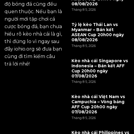
độ bóng đá cũng đều
08/08/2026
Tháng 8 5, 2026
quen thuộc. Nếu bạn là
người mới tập chơi cá
Tỷ lệ kèo Thái Lan vs
cược bóng đá, bạn chưa
Myanmar – Bán kết
hiểu rõ kèo nhà cái là gì,
ASEAN Cup 20h00 ngày
08/08/2026
thì đừng lo vì ngay sau
Tháng 8 5, 2026
đây iohio.org sẽ đưa bạn
cùng đi tìm kiếm câu
Kèo nhà cái Singapore vs
trả lời nhé!
Indonesia – Bán kết AFF
Cup 20h00 ngày
07/08/2026
Tháng 8 5, 2026
Kèo nhà cái Việt Nam vs
Campuchia – Vòng bảng
AFF Cup 20h00 ngày
07/08/2026
Tháng 8 5, 2026
Kèo nhà cái Philippines vs