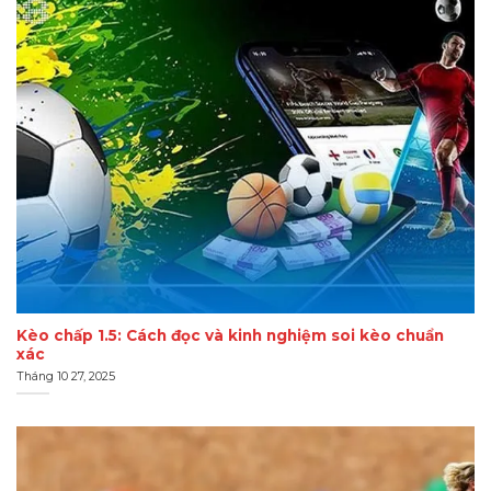
Kèo chấp 1.5: Cách đọc và kinh nghiệm soi kèo chuẩn
xác
Tháng 10 27, 2025