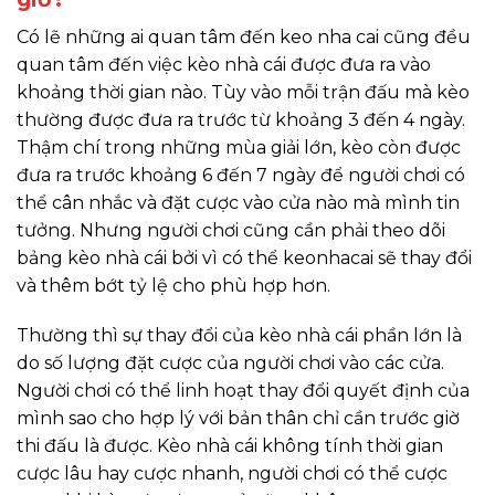
5
0
IF Floya
-
Ulfstind
78'
0
-
0
[4]
[13]
Có lẽ những ai quan tâm đến keo nha cai cũng đều
ĐỨC REGIONALLIGA SUDWEST
quan tâm đến việc kèo nhà cái được đưa ra vào
2
2
Erzgebirge Aue
-
khoảng thời gian nào. Tùy vào mỗi trận đấu mà kèo
72'
0
-
0
[8]
thường được đưa ra trước từ khoảng 3 đến 4 ngày.
GIAO HỮU
Thậm chí trong những mùa giải lớn, kèo còn được
0
1
Real Zaragoza
-
Andorra CF
90+14'
2
-
3
đưa ra trước khoảng 6 đến 7 ngày để người chơi có
thể cân nhắc và đặt cược vào cửa nào mà mình tin
3
1
Badalona Women
-
73'
4
-
2
[9]
tưởng. Nhưng người chơi cũng cần phải theo dõi
1
2
KS Elbasani
-
bảng kèo nhà cái bởi vì có thể keonhacai sẽ thay đổi
74'
3
-
1
[2]
và thêm bớt tỷ lệ cho phù hợp hơn.
0
0
SD Navarro CF
-
EI San Marti
61'
2
-
2
Thường thì sự thay đổi của kèo nhà cái phần lớn là
0
1
Mostoles
-
CD Guijuelo
45'
0
-
0
do số lượng đặt cược của người chơi vào các cửa.
1
0
Malaga
-
Al-Arabi S
35'
2
-
0
Người chơi có thể linh hoạt thay đổi quyết định của
mình sao cho hợp lý với bản thân chỉ cần trước giờ
0
0
AS Monaco
-
Getafe
35'
0
-
1
[7]
[7]
thi đấu là được. Kèo nhà cái không tính thời gian
1
0
Fiorentina
-
35'
0
-
2
[15]
cược lâu hay cược nhanh, người chơi có thể cược