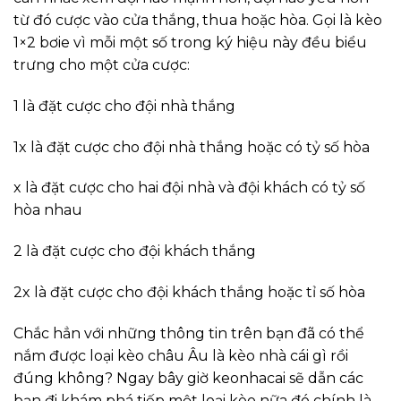
Loading more...
từ đó cược vào cửa thắng, thua hoặc hòa. Gọi là kèo
1×2 bơie vì mỗi một số trong ký hiệu này đều biểu
trưng cho một cửa cược:
1 là đặt cược cho đội nhà thắng
1x là đặt cược cho đội nhà thắng hoặc có tỷ số hòa
x là đặt cược cho hai đội nhà và đội khách có tỷ số
hòa nhau
2 là đặt cược cho đội khách thắng
2x là đặt cược cho đội khách thắng hoặc tỉ số hòa
Chắc hẳn với những thông tin trên bạn đã có thể
nắm được loại kèo châu Âu là kèo nhà cái gì rồi
đúng không? Ngay bây giờ keonhacai sẽ dẫn các
bạn đi khám phá tiếp một loại kèo nữa đó chính là