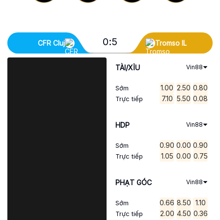
0
:
5
CFR Cluj
Tromso IL
TÀI/XỈU
Vin88
1.00
2.50
0.80
Sớm
7.10
5.50
0.08
Trực tiếp
HDP
Vin88
0.90
0.00
0.90
Sớm
1.05
0.00
0.75
Trực tiếp
PHẠT GÓC
Vin88
0.66
8.50
1.10
Sớm
2.00
4.50
0.36
Trực tiếp