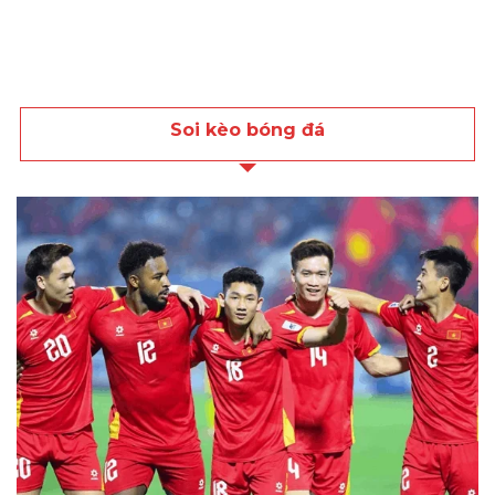
kuwin
Soi kèo bóng đá