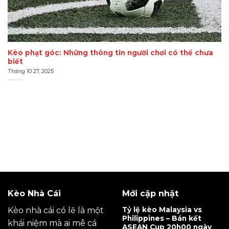
Kèo phạt góc: Những thông tin người chơi có thể chưa
biết
Tháng 10 27, 2025
Kèo Nhà Cái
Mới cập nhật
Tỷ lệ kèo Malaysia vs
Kèo nhà cái có lẽ là một
Philippines – Bán kết
khái niệm mà ai mê cá
ASEAN Cup 20h00 ngày