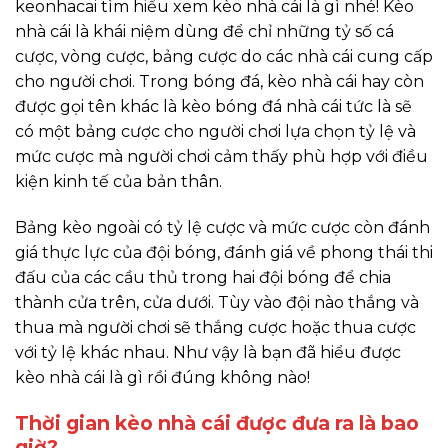
ISRAEL LIGAT LEUMIT TOTO CUP
keonhacai tìm hiểu xem kèo nhà cái là gì nhé! Kèo
nhà cái là khái niệm dùng để chỉ những tỷ số cá
1
0
Hapoel Akko
-
Kiryat Yam
77'
0
-
4
[15]
cược, vòng cược, bảng cược do các nhà cái cung cấp
1
0
Maccabi Bnei Reineh
-
74'
cho người chơi. Trong bóng đá, kèo nhà cái hay còn
2
-
3
được gọi tên khác là kèo bóng đá nhà cái tức là sẽ
3
0
Hapoel Kfar Saba
-
76'
5
-
5
[8]
có một bảng cược cho người chơi lựa chọn tỷ lệ và
0
0
mức cược mà người chơi cảm thấy phù hợp với điều
Hapoel Afula
-
72'
6
-
0
[11]
kiện kinh tế của bản thân.
1
1
Bnei Yehuda
-
77'
5
-
2
[6]
Bảng kèo ngoài có tỷ lệ cược và mức cược còn đánh
1
1
Ironi Modiin
-
Kafr Qasim
72'
3
-
2
[14]
giá thực lực của đội bóng, đánh giá về phong thái thi
0
0
Ashdod MS
-
77'
4
-
1
đấu của các cầu thủ trong hai đội bóng để chia
thành cửa trên, cửa dưới. Tùy vào đội nào thắng và
1
1
Kiryat Gat
-
76'
4
-
1
thua mà người chơi sẽ thắng cược hoặc thua cược
DANISH CUP
với tỷ lệ khác nhau. Như vậy là bạn đã hiểu được
kèo nhà cái là gì rồi đúng không nào!
0
1
Aalborg KFUM
-
Fuglebakk
75'
0
-
0
NORWEGIAN 3.DIVISJON
Thời gian kèo nhà cái được đưa ra là bao
giờ?