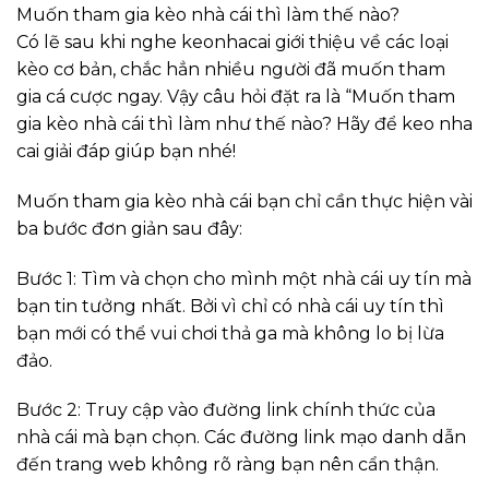
Muốn tham gia kèo nhà cái thì làm thế nào?
Có lẽ sau khi nghe keonhacai giới thiệu về các loại
kèo cơ bản, chắc hẳn nhiều người đã muốn tham
gia cá cược ngay. Vậy câu hỏi đặt ra là “Muốn tham
gia kèo nhà cái thì làm như thế nào? Hãy để keo nha
cai giải đáp giúp bạn nhé!
Muốn tham gia kèo nhà cái bạn chỉ cần thực hiện vài
ba bước đơn giản sau đây:
Bước 1: Tìm và chọn cho mình một nhà cái uy tín mà
bạn tin tưởng nhất. Bởi vì chỉ có nhà cái uy tín thì
bạn mới có thể vui chơi thả ga mà không lo bị lừa
đảo.
Bước 2: Truy cập vào đường link chính thức của
nhà cái mà bạn chọn. Các đường link mạo danh dẫn
đến trang web không rõ ràng bạn nên cẩn thận.