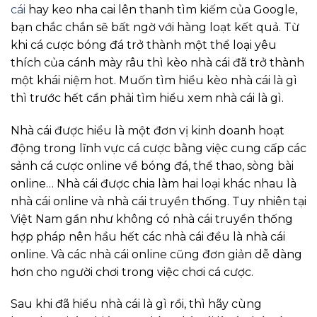
1
2
Dahl vickreni Ma GREE U19
-
78'
6
-
1
cái
hay keo nha cai lên thanh tìm kiếm của Google,
bạn chắc chắn sẽ bất ngờ với hàng loạt kết quả. Từ
1
2
ThorTHK VolsMagni U19
-
79'
7
-
2
khi cá cược bóng đá trở thành một thể loại yêu
FINNISH KOLMONEN
thích của cánh mày râu thì kèo nhà cái đã trở thành
một khái niệm hot. Muốn tìm hiểu kèo nhà cái là gì
3
0
Lasten
-
80'
1
-
2
thì trước hết cần phải tìm hiểu xem nhà cái là gì.
1
2
PPJ/Ruoholahti
-
HooGee
79'
8
-
0
Nhà cái được hiểu là một đơn vị kinh doanh hoạt
0
1
MPS Old Stars
-
GrIFK U23
HT
0
-
2
động trong lĩnh vực cá cược bằng việc cung cấp các
ATLANTIC CUP
sảnh cá cược online về bóng đá, thể thao, sòng bài
online… Nhà cái được chia làm hai loại khác nhau là
1
1
Harrach
-
JS Saoura
72'
1
-
4
nhà cái online và nhà cái truyền thống. Tuy nhiên tại
FAROE ISLANDS DIVISION 1
Việt Nam gần như không có nhà cái truyền thống
hợp pháp nên hầu hết các nhà cái đều là nhà cái
0
1
HB Torshavn 2
-
B36 Torshav
35'
1
-
3
online. Và các nhà cái online cũng đơn giản dễ dàng
PER LIGA FEMENINA
hơn cho người chơi trong việc chơi cá cược.
0
1
Flamengo FBC (W)
-
35'
0
-
0
Sau khi đã hiểu nhà cái là gì rồi, thì hãy cùng