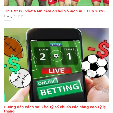
0
0
Estrella del Sur Alejandro Korn
-
52'
3
-
2
[9]
Tin tức: ĐT Việt Nam nắm cơ hội vô địch AFF Cup 2026
0
1
El Porvenir
-
Yupanqui
HT
2
-
1
[19]
[1
Tháng 7 5, 2026
BRAZILIAN CAMPEONATO PAULISTA YOUTH
3
0
Corinthians Paulista Youth
-
53'
2
-
1
AUSTRIAN LANDESLIGA
1
0
ASV Hohenau
-
57'
5
-
1
URUGUAY SEGUNDA LEAGUE
0
0
Colon CF
-
CS Cerrito
14'
0
-
0
PERUVIAN LIGA 2
1
0
Sport Huancayo B
-
Santos de 
HT
5
-
1
SWITZERLAND DIVISON 2 LEAGUE
Hướng dẫn cách soi kèo tỷ số chuẩn xác nâng cao tỷ lệ
1
1
Stade Payerne
-
50'
5
-
1
[12]
thắng