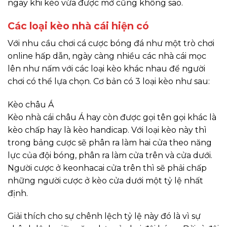
ngay khi kèo vừa được mở cũng không sao.
0
0
Mladost Zupca
-
NK Bosna V
44'
0
-
0
Các loại kèo nhà cái hiện có
2
2
Real Oviedo
-
44'
0
-
0
Với nhu cầu chơi cá cược bóng đá như một trò chơi
0
0
Sant Andreu
-
CE Europa
44'
1
-
4
[
online hấp dẫn, ngày càng nhiều các nhà cái mọc
0
0
Genoa
-
29'
1
-
1
[16]
lên như nấm với các loại kèo khác nhau để người
chơi có thể lựa chọn. Cơ bản có 3 loại kèo như sau:
0
0
Valencia CF
-
14'
0
-
0
[9]
Kèo châu Á
0
0
Napoli
-
RC Celta
14'
2
-
0
[2]
[6]
Kèo nhà cái châu Á hay còn được gọi tên gọi khác là
0
0
Real Betis
-
14'
1
-
0
[5]
kèo chấp hay là kèo handicap. Với loại kèo này thì
trong bảng cược sẽ phân ra làm hai cửa theo năng
0
0
Livorno
-
Empoli
14'
1
-
0
[11]
[15]
lực của đội bóng, phân ra làm cửa trên và cửa dưới.
0
0
RCD Mallorca
-
SV Elversb
14'
0
-
2
Người cược ở keonhacai cửa trên thì sẽ phải chấp
những người cược ở kèo cửa dưới một tỷ lệ nhất
PKO BANK POLSKI EKSTRAKLASA
định.
0
1
Korona Kielce
-
HT
2
-
0
[16]
Giải thích cho sự chênh lệch tỷ lệ này đó là vì sự
VĐQG THỤY SĨ