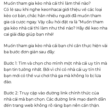
Muốn tham gia kèo nhà cái thì làm thế nào?
0
0
Borac Cacak
-
52'
5
-
1
[10]
Có lẽ sau khi nghe keonhacai giới thiệu về các loại
0
0
FK Dubocica
-
FK Loznica
52'
1
-
4
[7]
kèo cơ bản, chắc hẳn nhiều người đã muốn tham
gia cá cược ngay. Vậy câu hỏi đặt ra là “Muốn tham
0
3
Metalac Gornji Milanovac
-
54'
1
-
2
[4]
gia kèo nhà cái thì làm như thế nào? Hãy để keo nha
0
1
Teleoptik
-
Jedinstvo 
53'
6
-
6
[16]
cai giải đáp giúp bạn nhé!
0
0
Bor 1919
-
57'
2
-
4
[15]
Muốn tham gia kèo nhà cái bạn chỉ cần thực hiện vài
ISRAEL TOTO CUP
ba bước đơn giản sau đây:
1
2
Hapoel Haifa
-
84'
1
-
4
[11]
Bước 1: Tìm và chọn cho mình một nhà cái uy tín mà
0
1
Hapoel Bnei Sakhnin FC
-
Maccabi Ha
84'
1
-
11
bạn tin tưởng nhất. Bởi vì chỉ có nhà cái uy tín thì
[8]
bạn mới có thể vui chơi thả ga mà không lo bị lừa
MONTENEGRO FIRST LEAGUE
đảo.
0
1
FK Buducnost Podgorica
-
Decic Tuzi
55'
1
-
3
[2]
Bước 2: Truy cập vào đường link chính thức của
ARG PRIMERA NACIONAL
nhà cái mà bạn chọn. Các đường link mạo danh dẫn
đến trang web không rõ ràng bạn nên cẩn thận.
2
0
Agropecuario de Carlos Casares
-
53'
3
-
2
[17]