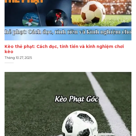
0
0
Taubate Women
-
Itabirito W
50'
1
-
1
[5]
PAR D3
1
0
Martin Ledesma
-
57'
2
-
1
MEX U19
Kèo thẻ phạt: Cách đọc, tính tiền và kinh nghiệm chơi
1
1
Tijuana U19
-
Leon U19
29'
4
-
0
kèo
Tháng 10 27, 2025
ARFC
0
0
Sportivo Las Parejas
-
81'
2
-
3
0
1
CDA Monte Miaz
-
Atenas
52'
0
-
0
1
0
Club Circulo Deportivo
-
Guillermo 
52'
4
-
3
0
3
Douglas Haig
-
52'
5
-
1
0
0
CA Juventud Unida San Luis
-
FADEP Men
HT
6
-
1
0
0
Santa Marina Tandil
-
52'
3
-
1