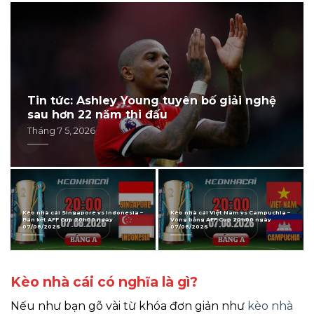
0
0
Independiente Santa Fe
-
Boyaca Ch
14'
1
-
0
[13]
VĐQG BOLIVIA
0
0
San Antonio Bulo Bulo
-
14'
0
-
1
[13]
Tin tức: Ashley Young tuyên bố giải nghệ
HẠNG HAI PHÁP
sau hơn 22 năm thi đấu
0
0
Boulogne
-
Nancy
29'
0
-
0
[15]
[14]
Tháng 7 5, 2026
0
0
Clermont
-
29'
0
-
0
[13]
1
0
USL Dunkerque
-
Grenoble
29'
3
-
0
[10]
[1
0
0
Metz
-
Guingamp
29'
1
-
0
[2]
[
Kèo nhà cái Singapore vs Indonesia –
Kèo nhà cái Việt Nam vs Campuchia –
Bán kết AFF Cup 20h00 ngày
Vòng bảng AFF Cup 20h00 ngày
07/08/2026
07/08/2026
0
0
Montpellier Hérault SC
-
Dijon
29'
2
-
0
[8]
[17]
0
0
FC Nantes
-
29'
1
-
3
[1]
Kèo nhà cái có nghĩa là gì?
0
1
Pau FC
-
FC Annecy
29'
0
-
2
[9]
Nếu như bạn gõ vài từ khóa đơn giản như
kèo nhà
0
0
Rodez Aveyron
-
29'
1
-
0
[5]