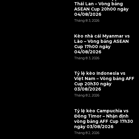
Thái Lan – Vòng bảng
Boca Juniors
-
Velez Sarsf
22:15
-
[8]
ASEAN Cup 20h00 ngày
04/08/2026
09/08
CA Independiente
-
CA Platens
-
[2]
00:30
Tháng 8 3, 2026
09/08
Instituto de Córdoba
-
-
[4]
00:30
Kèo nhà cái Myanmar vs
MLS MỸ
Lào – Vòng bảng ASEAN
Cup 17h00 ngày
04/08/2026
New England Revolution
-
20:30
-
[3]
Tháng 8 3, 2026
VĐQG URUGUAY
Tỷ lệ kèo Indonesia vs
Montevideo City Torque
-
CA Penarol
21:30
-
[6]
Việt Nam – Vòng bảng AFF
Cup 20h30 ngày
BRAZIL SERIE B
03/08/2026
Tháng 8 2, 2026
Botafogo SP
-
America M
21:30
-
[16]
Loading more...
Tỷ lệ kèo Campuchia vs
Đông Timor – Nhận định
vòng bảng AFF Cup 17h30
ngày 03/08/2026
Tháng 8 2, 2026