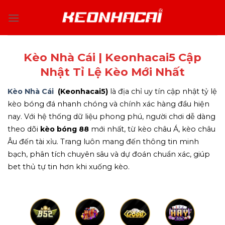
Bỏ
qua
nội
dung
Kèo Nhà Cái | Keonhacai5 Cập
Nhật Tỉ Lệ Kèo Mới Nhất
Kèo Nhà Cái
(Keonhacai5)
là địa chỉ uy tín cập nhật tỷ lệ
kèo bóng đá nhanh chóng và chính xác hàng đầu hiện
nay. Với hệ thống dữ liệu phong phú, người chơi dễ dàng
theo dõi
kèo bóng 88
mới nhất, từ kèo châu Á, kèo châu
Âu đến tài xỉu. Trang luôn mang đến thông tin minh
bạch, phân tích chuyên sâu và dự đoán chuẩn xác, giúp
bet thủ tự tin hơn khi xuống kèo.