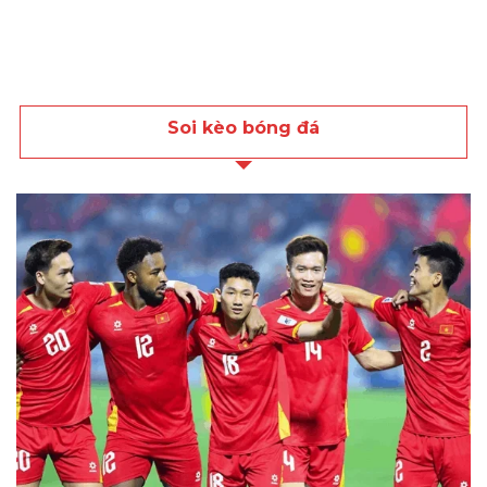
CHI LIGA DE PRIMERA
kuwin
0
0
Huachipato
-
Everton CD
14'
0
-
2
[7]
CHI LIGA DE ASCENSO
Soi kèo bóng đá
0
0
Santiago Wanderers
-
14'
2
-
0
[2]
VĐQG PARAGUAY
0
0
Sportivo Ameliano
-
Cerro Port
14'
0
-
0
[9]
PERUVIAN LIGA 1
0
0
UTC Cajamarca
-
AD Tarma
51'
2
-
0
[17]
[
ARGENTINE GROUP C TEBOLIDUN LEAGUE MANCHESTER
0
0
Argentino de Rosario
-
Mercedes
HT
7
-
1
[28]
[
0
1
Berazategui
-
51'
3
-
1
[4]
1
0
Defensores de Cambaceres
-
51'
2
-
1
[24]