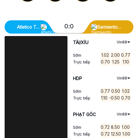
0
:
0
Atletico Tucuman
Sarmiento Junin
TÀI/XỈU
Vin88
1.02
2.00
0.77
Sớm
0.70
1.25
1.10
Trực tiếp
HDP
Vin88
0.77
0.50
1.02
Sớm
1.10
-0.50
0.70
Trực tiếp
PHẠT GÓC
Vin88
0.72
8.50
1.00
Sớm
0.72
12.50
1.00
Trực tiếp