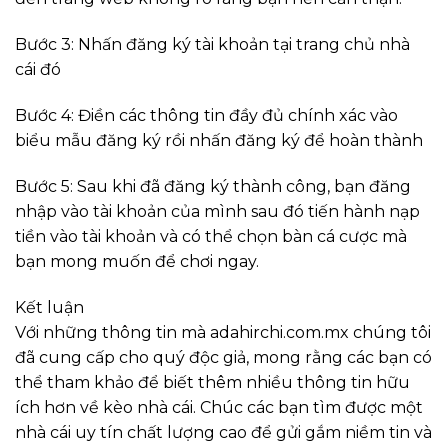
Biggleswade United FC
-
Woodford 
14:00
-
Bước 3: Nhấn đăng ký tài khoản tại trang chủ nhà
Harefield United
-
Bowers Pit
14:00
-
cái đó
North Greenford United
-
Arlesey To
14:00
-
Bước 4: Điền các thông tin đầy đủ chính xác vào
London Lions
-
Rayners La
14:00
-
biểu mẫu đăng ký rồi nhấn đăng ký để hoàn thành
Everett Rovers
-
Kings Lang
14:00
-
Bước 5: Sau khi đã đăng ký thành công, bạn đăng
nhập vào tài khoản của mình sau đó tiến hành nạp
Hendon
-
14:00
-
tiền vào tài khoản và có thể chọn bàn cá cược mà
Sawbridgeworth Town
-
AFC Welwy
14:00
-
bạn mong muốn để chơi ngay.
Ilford
-
Dunstable 
14:00
-
Kết luận
Bedfont Sports
-
Concord Ra
14:00
-
Với những thông tin mà adahirchi.com.mx chúng tôi
đã cung cấp cho quý độc giả, mong rằng các bạn có
Buckhurst Hill
-
14:00
-
thể tham khảo để biết thêm nhiều thông tin hữu
Tilbury
-
Wormley R
14:00
-
ích hơn về kèo nhà cái. Chúc các bạn tìm được một
nhà cái uy tín chất lượng cao để gửi gắm niềm tin và
Harpenden Town
-
14:00
-