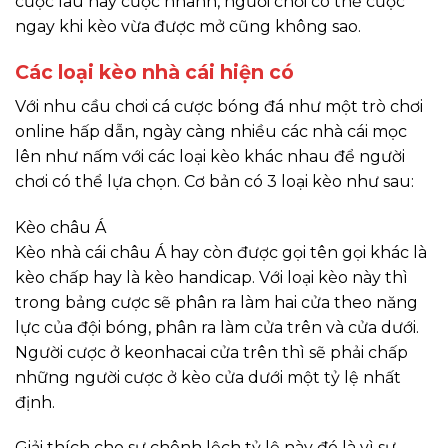
cược lâu hay cược nhanh, người chơi có thể cược
Garforth Town A.F.C.
-
14:00
-
ngay khi kèo vừa được mở cũng không sao.
Abbey Hey F.C.
-
Ossett Uni
14:00
-
Các loại kèo nhà cái hiện có
Clitheroe
-
A.F.C. Liver
14:00
-
Với nhu cầu chơi cá cược bóng đá như một trò chơi
online hấp dẫn, ngày càng nhiều các nhà cái mọc
Chadderton FC
-
Witton Albi
14:00
-
lên như nấm với các loại kèo khác nhau để người
Wythenshawe Town
-
Cheadle T
14:00
-
chơi có thể lựa chọn. Cơ bản có 3 loại kèo như sau:
Silsden A.F.C.
-
Mossley
14:00
-
Kèo châu Á
Ramsbottom United
-
South Lond
14:00
-
Kèo nhà cái châu Á hay còn được gọi tên gọi khác là
kèo chấp hay là kèo handicap. Với loại kèo này thì
Nelson
-
14:00
-
trong bảng cược sẽ phân ra làm hai cửa theo năng
Handsworth FC
-
Prestwich 
14:00
-
lực của đội bóng, phân ra làm cửa trên và cửa dưới.
Người cược ở keonhacai cửa trên thì sẽ phải chấp
Barnoldswick Town
-
14:00
-
những người cược ở kèo cửa dưới một tỷ lệ nhất
Tadcaster Albion
-
14:00
-
định.
Burscough F.C.
-
Droylsden
14:00
-
Giải thích cho sự chênh lệch tỷ lệ này đó là vì sự