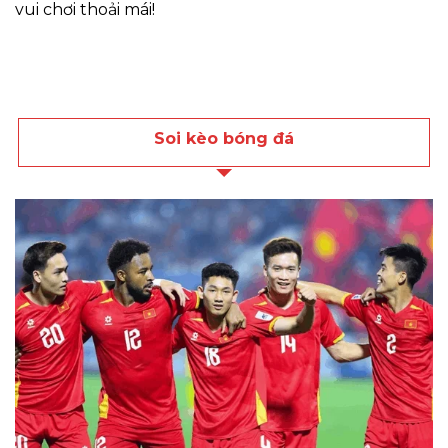
vui chơi thoải mái!
Witham Town
-
Colney Hea
14:00
-
kuwin
Harlow Town
-
Frenford
14:00
-
Haringey Borough
-
14:00
-
Soi kèo bóng đá
Northwood
-
Hutton
14:00
-
Leverstock Green
-
Walthamst
14:00
-
Great Wakering Rovers
-
Takeley
14:00
-
Romford
-
Barton Rov
14:00
-
Stotfold FC
-
Basildon Un
14:00
-
Hullbridge Sports
-
Hadley
14:00
-
Clapton Community
-
Benfleet
14:00
-
Newport Pagnell Town
-
Marlow
14:00
-
North Leigh
-
14:00
-