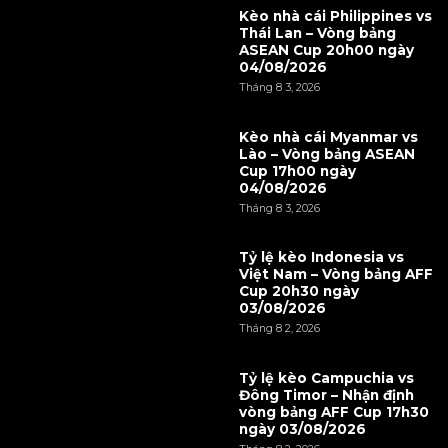
Kèo nhà cái Philippines vs
Thái Lan – Vòng bảng
ASEAN Cup 20h00 ngày
04/08/2026
Tháng 8 3, 2026
Kèo nhà cái Myanmar vs
Lào – Vòng bảng ASEAN
Cup 17h00 ngày
04/08/2026
Tháng 8 3, 2026
Tỷ lệ kèo Indonesia vs
Việt Nam – Vòng bảng AFF
Cup 20h30 ngày
03/08/2026
Tháng 8 2, 2026
Tỷ lệ kèo Campuchia vs
Đông Timor – Nhận định
vòng bảng AFF Cup 17h30
ngày 03/08/2026