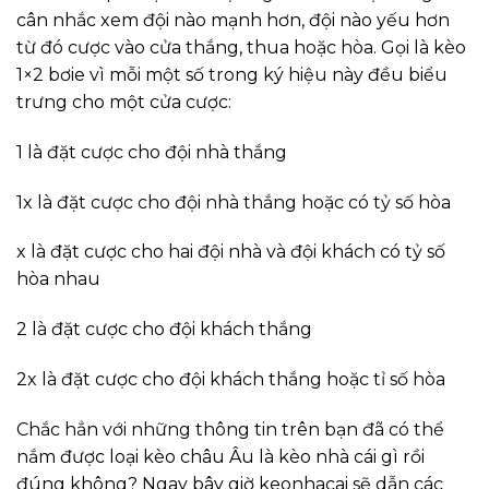
cân nhắc xem đội nào mạnh hơn, đội nào yếu hơn
Worcester Raiders
-
Ashby Ivan
14:00
-
từ đó cược vào cửa thắng, thua hoặc hòa. Gọi là kèo
1×2 bơie vì mỗi một số trong ký hiệu này đều biểu
Chasetown
-
Coton Gree
14:00
-
trưng cho một cửa cược:
Belper United
-
Bedworth U
14:00
-
1 là đặt cược cho đội nhà thắng
Sporting Khalsa
-
Nantwich 
14:00
-
1x là đặt cược cho đội nhà thắng hoặc có tỷ số hòa
Rugby Town
-
Uttoxeter 
14:00
-
Kidsgrove Athletic
-
Abbey Hult
14:00
-
x là đặt cược cho hai đội nhà và đội khách có tỷ số
hòa nhau
Blackstones
-
14:00
-
2 là đặt cược cho đội khách thắng
Daventry Town
-
Boston To
14:00
-
Kimberley Miners Welfare
-
14:00
-
2x là đặt cược cho đội khách thắng hoặc tỉ số hòa
Newark Town
-
14:00
-
Chắc hẳn với những thông tin trên bạn đã có thể
Grimsby Borough
-
Bourne To
14:00
-
nắm được loại kèo châu Âu là kèo nhà cái gì rồi
đúng không? Ngay bây giờ keonhacai sẽ dẫn các