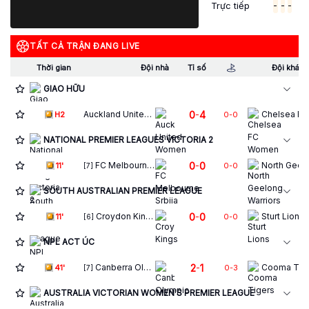
Trực tiếp
-
-
-
TẤT CẢ TRẬN ĐANG LIVE
Thời gian
Đội nhà
Tỉ số
Đội khách
GIAO HỮU
0
4
Auckland United Women
-
H2
0
-
0
NATIONAL PREMIER LEAGUES VICTORIA 2
0
0
FC Melbourne Srbija
-
11'
0
-
0
[7]
SOUTH AUSTRALIAN PREMIER LEAGUE
0
0
Croydon Kings
-
Sturt Lions
11'
0
-
0
[6]
NPL ACT ÚC
2
1
Canberra Olympic
-
Cooma Tig
41'
0
-
3
[7]
AUSTRALIA VICTORIAN WOMEN'S PREMIER LEAGUE