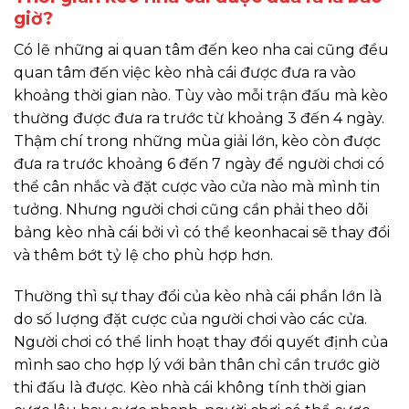
Carlisle City FC
-
14:00
-
giờ?
Birtley Town
-
Bishop Auc
14:00
-
Có lẽ những ai quan tâm đến keo nha cai cũng đều
quan tâm đến việc kèo nhà cái được đưa ra vào
Shildon A.F.C.
-
Blyth Town
14:00
-
khoảng thời gian nào. Tùy vào mỗi trận đấu mà kèo
Ashington A.F.C.
-
Horden CW
14:00
-
thường được đưa ra trước từ khoảng 3 đến 4 ngày.
Thậm chí trong những mùa giải lớn, kèo còn được
Newcastle Benfield
-
Redcar Athl
14:00
-
đưa ra trước khoảng 6 đến 7 ngày để người chơi có
-
14:00
-
thể cân nhắc và đặt cược vào cửa nào mà mình tin
tưởng. Nhưng người chơi cũng cần phải theo dõi
Newton Aycliffe F.C.
-
Kendal To
14:00
-
bảng kèo nhà cái bởi vì có thể keonhacai sẽ thay đổi
Blyth Spartans
-
14:00
-
và thêm bớt tỷ lệ cho phù hợp hơn.
Euxton Villa
-
14:00
-
Thường thì sự thay đổi của kèo nhà cái phần lớn là
do số lượng đặt cược của người chơi vào các cửa.
1874 Northwich
-
Rossington
14:00
-
Người chơi có thể linh hoạt thay đổi quyết định của
Liversedge
-
Penistone 
14:00
-
mình sao cho hợp lý với bản thân chỉ cần trước giờ
thi đấu là được. Kèo nhà cái không tính thời gian
Frickley Athletic
-
Campion A
14:00
-