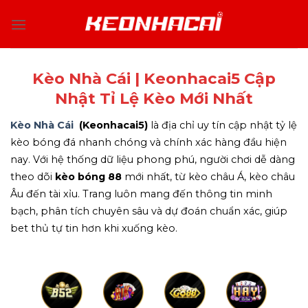
Bỏ
qua
nội
dung
Kèo Nhà Cái | Keonhacai5 Cập
Nhật Tỉ Lệ Kèo Mới Nhất
Kèo Nhà Cái
(Keonhacai5)
là địa chỉ uy tín cập nhật tỷ lệ
kèo bóng đá nhanh chóng và chính xác hàng đầu hiện
nay. Với hệ thống dữ liệu phong phú, người chơi dễ dàng
theo dõi
kèo bóng 88
mới nhất, từ kèo châu Á, kèo châu
Âu đến tài xỉu. Trang luôn mang đến thông tin minh
bạch, phân tích chuyên sâu và dự đoán chuẩn xác, giúp
bet thủ tự tin hơn khi xuống kèo.