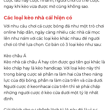
cược lâu hay cược nhanh, người chơi có thể cược
2
1
Dalstorps IF
-
IK Kongahal
63'
3
-
2
ngay khi kèo vừa được mở cũng không sao.
0
0
IFK Trelleborg
-
Vaxjo Norra
21'
2
-
0
[6]
Các loại kèo nhà cái hiện có
0
2
Lindo FF
-
Fittja IF
21'
1
-
0
[9]
[8]
Với nhu cầu chơi cá cược bóng đá như một trò chơi
online hấp dẫn, ngày càng nhiều các nhà cái mọc
THỤY ĐIỂN ALLSVENSKAN NỮ
lên như nấm với các loại kèo khác nhau để người
1
3
Pitea IF Women
-
63'
2
-
5
[8]
chơi có thể lựa chọn. Cơ bản có 3 loại kèo như sau:
FINNISH YKKOSLIIGA
Kèo châu Á
0
1
Klubi 04 Helsinki
-
KTP Kotka
65'
2
-
3
[9]
Kèo nhà cái châu Á hay còn được gọi tên gọi khác là
kèo chấp hay là kèo handicap. Với loại kèo này thì
FINNISH YKKONEN
trong bảng cược sẽ phân ra làm hai cửa theo năng
0
1
KPV Kokkola
-
Vantaa
21'
1
-
2
[11]
[6]
lực của đội bóng, phân ra làm cửa trên và cửa dưới.
Người cược ở keonhacai cửa trên thì sẽ phải chấp
FINNISH KANSALLINEN LIIGA
những người cược ở kèo cửa dưới một tỷ lệ nhất
0
0
EBK (W)
-
21'
0
-
1
định.
0
1
Jyvaskylan Pallokerho Women
-
21'
0
-
0
Giải thích cho sự chênh lệch tỷ lệ này đó là vì sự