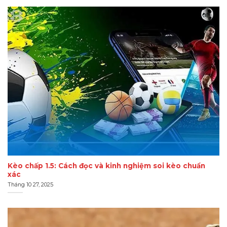
0
1
FC Eintracht Rheine
-
21'
0
-
0
0
1
Adams Sam Beek
-
21'
0
-
0
0
0
SpVgg Vreden 1921
-
TuS Hiltrup
21'
0
-
0
0
0
Werder Bremen III
-
21'
0
-
0
0
0
SC Rot Weiss Maaslingen
-
21'
0
-
0
0
0
SV Lippstadt
-
21'
0
-
0
FINNISH WOMEN'S YKKONEN
2
4
FC Heimo (W)
-
EPS (w)
60'
6
-
8
BRAZILIAN PAULISTA SERIE B
Kèo chấp 1.5: Cách đọc và kinh nghiệm soi kèo chuẩn
xác
2
0
America SP U23
-
21'
3
-
0
Tháng 10 27, 2025
LITHUANIAN II LYGA
1
1
DFK Dainava Alytus B
-
FKS Ukmer
57'
2
-
5