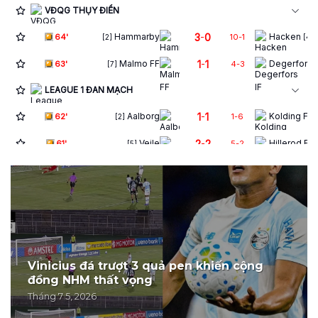
VĐQG THỤY ĐIỂN
3
0
Hammarby
-
Hacken
64'
10
-
1
[2]
[4]
1
1
Malmo FF
-
Degerfors 
63'
4
-
3
[7]
LEAGUE 1 ĐAN MẠCH
1
1
Aalborg
-
Kolding FC
62'
1
-
6
[2]
2
2
Vejle
-
61'
5
-
2
[5]
0
0
Fredericia
-
Vendsysse
21'
2
-
0
[4]
HẠNG NHẤT TRUNG QUỐC
1
0
Tianjin Jinmen Tiger U20
-
90+5'
10
-
8
HẠNG 2 BỒ ĐÀO NHA
Vinicius đá trượt 3 quả pen khiến cộng
0
0
Vizela
-
Uniao Leiri
21'
2
-
1
[14]
đồng NHM thất vọng
Tháng 7 5, 2026
VĐQG ARMENIA