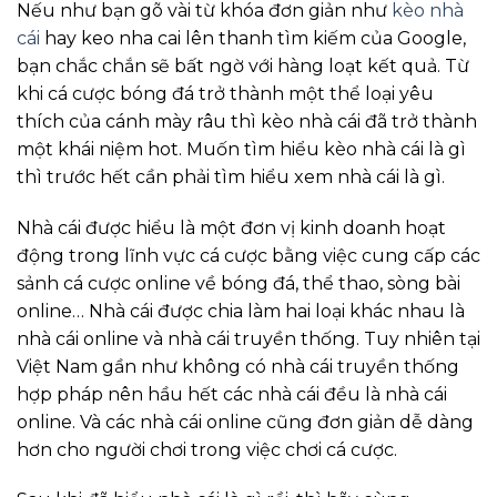
Nếu như bạn gõ vài từ khóa đơn giản như
kèo nhà
0
0
Rot-Weiss Oberhausen
-
62'
0
-
0
cái
hay keo nha cai lên thanh tìm kiếm của Google,
1
2
Wiedenbruck
-
62'
0
-
0
[17]
bạn chắc chắn sẽ bất ngờ với hàng loạt kết quả. Từ
khi cá cược bóng đá trở thành một thể loại yêu
1
0
Phonix Lubeck
-
SSV Jedde
56'
0
-
0
[13]
thích của cánh mày râu thì kèo nhà cái đã trở thành
0
1
St Pauli II
-
Bremer SV
55'
0
-
0
[14]
một khái niệm hot. Muốn tìm hiểu kèo nhà cái là gì
thì trước hết cần phải tìm hiểu xem nhà cái là gì.
2
2
SV Todesfelde
-
51'
0
-
0
[6]
Nhà cái được hiểu là một đơn vị kinh doanh hoạt
1
0
FC Schoningen08
-
21'
0
-
0
[7]
động trong lĩnh vực cá cược bằng việc cung cấp các
GIAO HỮU
sảnh cá cược online về bóng đá, thể thao, sòng bài
online… Nhà cái được chia làm hai loại khác nhau là
1
1
Johor Darul Ta'zim FC
-
Chelsea
59'
0
-
2
[1]
[10
nhà cái online và nhà cái truyền thống. Tuy nhiên tại
0
0
Plymouth Argyle Women
-
21'
0
-
0
[2]
Việt Nam gần như không có nhà cái truyền thống
hợp pháp nên hầu hết các nhà cái đều là nhà cái
1
0
Peterborough Women
-
21'
0
-
0
online. Và các nhà cái online cũng đơn giản dễ dàng
0
1
Union Berlin Women
-
21'
0
-
0
[9]
hơn cho người chơi trong việc chơi cá cược.
0
0
Werder Bremen Women
-
21'
0
-
0
[6]