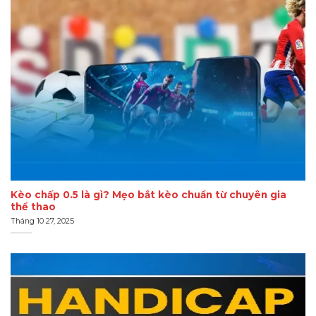
POLAND REGIONAL LEAGUE
1
0
Polonia Warsaw II
-
21'
0
-
0
CZECH FIFTH LEAGUE
0
2
Tj Sokol Rozstani
-
FK Sedmiho
55'
6
-
1
0
0
FS Napajedla
-
Tj Stitna Na
11'
0
-
0
BRAZILIAN YOUTH CHAMPIONSHIP
1
0
Vila Nova Youth
-
Anapolis U
21'
1
-
0
Kèo chấp 0.5 là gì? Mẹo bắt kèo chuẩn từ chuyên gia
COLOMBIAN REGIONAL LEAGUE
thể thao
Tháng 10 27, 2025
0
0
FC Leones Reserves
-
Dimelo Jar
11'
1
-
0
MOZAMBIQUE CHAMPIONSHIP
0
1
Vilankulo FC
-
LD Sofala
36'
0
-
0
[9]
0
0
Ferroviario Maputo
-
AD Pemba
36'
1
-
0