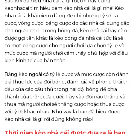
Sau khi đã hiểu nhà cái là gì rồi, thì hãy cùng
1
0
AmaZulu
-
21'
0
-
0
[4]
keonhacai tìm hiểu xem kèo nhà cái là gì nhé! Kèo
nhà cái là khái niệm dùng để chỉ những tỷ số cá
PKO BANK POLSKI EKSTRAKLASA
cược, vòng cược, bảng cược do các nhà cái cung cấp
0
0
Slask Wroclaw
-
36'
2
-
1
[10]
cho người chơi. Trong bóng đá, kèo nhà cái hay còn
được gọi tên khác là kèo bóng đá nhà cái tức là sẽ
VĐQG THỤY SĨ
có một bảng cược cho người chơi lựa chọn tỷ lệ và
3
0
Lugano
-
FC Zurich
61'
4
-
1
[2]
[6
mức cược mà người chơi cảm thấy phù hợp với điều
kiện kinh tế của bản thân.
BRAZIL CAMPEONATO GOIANO
0
0
Bom Jesus
-
Rio Verde 
21'
2
-
0
Bảng kèo ngoài có tỷ lệ cược và mức cược còn đánh
giá thực lực của đội bóng, đánh giá về phong thái thi
EUROPEAN EMIRATES STADIUM CUP
đấu của các cầu thủ trong hai đội bóng để chia
0
1
Arsenal
-
21'
2
-
1
[1]
thành cửa trên, cửa dưới. Tùy vào đội nào thắng và
thua mà người chơi sẽ thắng cược hoặc thua cược
GERMAN BUNDESLIGA 2
với tỷ lệ khác nhau. Như vậy là bạn đã hiểu được
3
0
1. FC Nürnberg
-
88'
5
-
4
[11]
kèo nhà cái là gì rồi đúng không nào!
1
1
FC St. Pauli
-
90+2'
9
-
2
[9]
Thời gian kèo nhà cái được đưa ra là bao