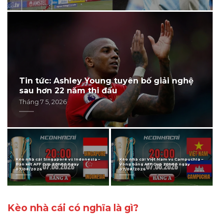
1
0
FC Pyunik
-
21'
0
-
1
[6]
VĐQG GEORGIA
1
0
FC Meshakhte Tkibuli
-
21'
1
-
1
[10]
GIAO HỮU QUỐC TẾ
0
0
Norway U17
-
Sweden U1
21'
Tin tức: Ashley Young tuyên bố giải nghệ
0
-
0
sau hơn 22 năm thi đấu
0
0
Finland U17
-
Denmark U
21'
0
-
0
Tháng 7 5, 2026
ĐỨC REGIONALLIGA SUDWEST
1
0
Erzgebirge Aue
-
BFC Preus
62'
0
-
0
[4]
0
0
Berliner FC Dynamo
-
FSV Zwick
59'
0
-
0
[12]
Kèo nhà cái Singapore vs Indonesia –
Kèo nhà cái Việt Nam vs Campuchia –
Bán kết AFF Cup 20h00 ngày
Vòng bảng AFF Cup 20h00 ngày
07/08/2026
07/08/2026
0
0
Hallescher FC
-
Chemnitze
63'
0
-
0
[8]
1
1
Carl Zeiss Jena
-
57'
0
-
0
[6]
Kèo nhà cái có nghĩa là gì?
1
0
VfR Aalen
-
SC Freiburg
62'
0
-
0
[12]