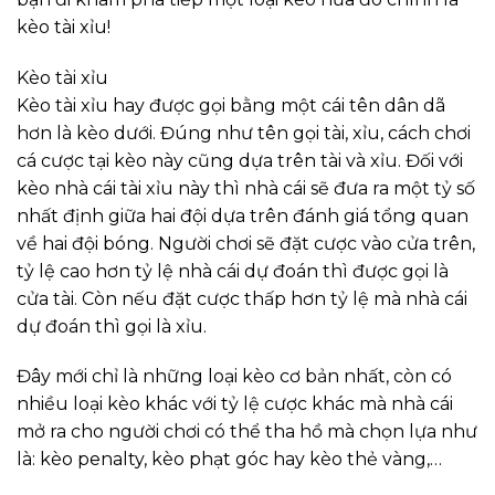
kèo tài xỉu!
Kèo tài xỉu
Kèo tài xỉu hay được gọi bằng một cái tên dân dã
hơn là kèo dưới. Đúng như tên gọi tài, xỉu, cách chơi
cá cược tại kèo này cũng dựa trên tài và xỉu. Đối với
kèo nhà cái tài xỉu này thì nhà cái sẽ đưa ra một tỷ số
nhất định giữa hai đội dựa trên đánh giá tổng quan
về hai đội bóng. Người chơi sẽ đặt cược vào cửa trên,
tỷ lệ cao hơn tỷ lệ nhà cái dự đoán thì được gọi là
cửa tài. Còn nếu đặt cược thấp hơn tỷ lệ mà nhà cái
dự đoán thì gọi là xỉu.
Đây mới chỉ là những loại kèo cơ bản nhất, còn có
nhiều loại kèo khác với tỷ lệ cược khác mà nhà cái
mở ra cho người chơi có thể tha hồ mà chọn lựa như
là: kèo penalty, kèo phạt góc hay kèo thẻ vàng,…