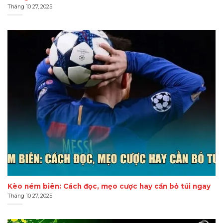
Tháng 10 27, 2025
Kèo ném biên: Cách đọc, mẹo cược hay cần bỏ túi ngay
Tháng 10 27, 2025