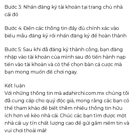
Bước 3: Nhấn đăng ký tài khoản tại trang chủ nhà
cái đó
Bước 4: Điền các thông tin đầy đủ chính xác vào
biểu mẫu đăng ký rồi nhấn đăng ký để hoàn thành
Bước 5: Sau khi đã đăng ký thành công, bạn đăng
nhập vào tài khoản của mình sau đó tiến hành nạp
tiền vào tài khoản và có thể chọn bàn cá cược mà
bạn mong muốn để chơi ngay.
Kết luận
Với những thông tin mà adahirchi.com.mx chúng tôi
đã cung cấp cho quý độc giả, mong rằng các bạn có
thể tham khảo để biết thêm nhiều thông tin hữu
ích hơn về kèo nhà cái. Chúc các bạn tìm được một
nhà cái uy tín chất lượng cao để gửi gắm niềm tin và
vui chơi thoải mái!