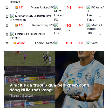
1
1
Muras United FC
-
FC Asia Tal
55'
4
-
8
NORWEGIAN JUNIOR U19
1
2
Rosenborg U19
-
Molde U19
90'
7
-
2
FINNISH KOLMONEN
0
0
Toolon Taisto
-
Valtti
45+5'
3
-
0
0
1
JyTy
-
Kaarinan Po
35'
0
-
1
0
0
Kultsu Lappeenranta
-
Hauppauge
20'
0
-
1
0
0
MiPK Mikkeli
-
LAUTP
5'
1
-
0
ESTONIAN U19 LEAGUE
Vinicius đá trượt 3 quả pen khiến cộng
3
0
Parnu JK U19
-
HT
3
-
0
đồng NHM thất vọng
Tháng 7 5, 2026
BELARUSIAN FIRST LEAGUE
1
1
BATE-2 Borisov
-
63'
4
-
4
[17]