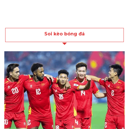
kuwin
Soi kèo bóng đá