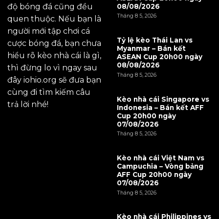
độ bóng đá cũng đều
08/08/2026
Tháng 8 5, 2026
quen thuộc. Nếu bạn là
người mới tập chơi cá
Tỷ lệ kèo Thái Lan vs
cược bóng đá, bạn chưa
Myanmar – Bán kết
hiểu rõ kèo nhà cái là gì,
ASEAN Cup 20h00 ngày
08/08/2026
thì đừng lo vì ngay sau
Tháng 8 5, 2026
đây iohio.org sẽ đưa bạn
cùng đi tìm kiếm câu
Kèo nhà cái Singapore vs
trả lời nhé!
Indonesia – Bán kết AFF
Cup 20h00 ngày
07/08/2026
Tháng 8 5, 2026
Kèo nhà cái Việt Nam vs
Campuchia – Vòng bảng
AFF Cup 20h00 ngày
07/08/2026
Tháng 8 5, 2026
Kèo nhà cái Philippines vs