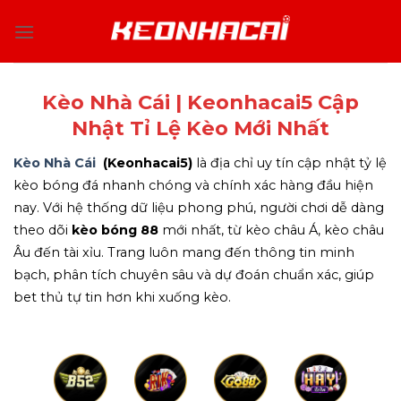
Bỏ
qua
nội
dung
Kèo Nhà Cái | Keonhacai5 Cập
Nhật Tỉ Lệ Kèo Mới Nhất
Kèo Nhà Cái
(Keonhacai5)
là địa chỉ uy tín cập nhật tỷ lệ
kèo bóng đá nhanh chóng và chính xác hàng đầu hiện
nay. Với hệ thống dữ liệu phong phú, người chơi dễ dàng
theo dõi
kèo bóng 88
mới nhất, từ kèo châu Á, kèo châu
Âu đến tài xỉu. Trang luôn mang đến thông tin minh
bạch, phân tích chuyên sâu và dự đoán chuẩn xác, giúp
bet thủ tự tin hơn khi xuống kèo.