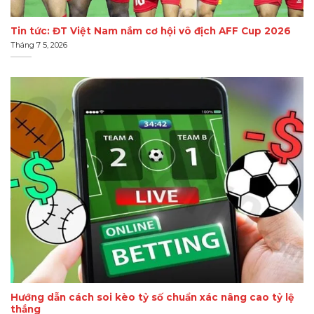
Tin tức: ĐT Việt Nam nắm cơ hội vô địch AFF Cup 2026
Tháng 7 5, 2026
Hướng dẫn cách soi kèo tỷ số chuẩn xác nâng cao tỷ lệ
thắng