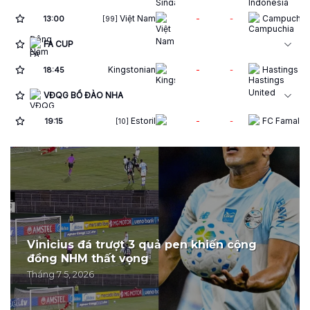
Việt Nam
-
Campuchia
13:00
-
[99]
FA CUP
Kingstonian
-
Hastings Un
18:45
-
VĐQG BỒ ĐÀO NHA
Estoril
-
FC Famalic
19:15
-
[10]
VĐQG ARGENTINA
CA Rosario Central
-
22:30
-
[9]
08/08
Independiente Rivadavia
-
-
[6]
00:45
HẠNG 2 HÀ LAN
Vinicius đá trượt 3 quả pen khiến cộng
Dordrecht
-
18:00
-
[10]
đồng NHM thất vọng
Tháng 7 5, 2026
Emmen
-
Roda JC
18:00
-
[14]
[8]
FC Oss
-
NAC Breda
18:00
-
[16]