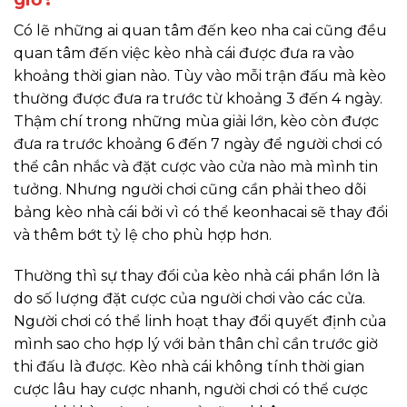
Có lẽ những ai quan tâm đến keo nha cai cũng đều
quan tâm đến việc kèo nhà cái được đưa ra vào
khoảng thời gian nào. Tùy vào mỗi trận đấu mà kèo
thường được đưa ra trước từ khoảng 3 đến 4 ngày.
Thậm chí trong những mùa giải lớn, kèo còn được
đưa ra trước khoảng 6 đến 7 ngày để người chơi có
thể cân nhắc và đặt cược vào cửa nào mà mình tin
tưởng. Nhưng người chơi cũng cần phải theo dõi
bảng kèo nhà cái bởi vì có thể keonhacai sẽ thay đổi
và thêm bớt tỷ lệ cho phù hợp hơn.
Thường thì sự thay đổi của kèo nhà cái phần lớn là
do số lượng đặt cược của người chơi vào các cửa.
Người chơi có thể linh hoạt thay đổi quyết định của
mình sao cho hợp lý với bản thân chỉ cần trước giờ
thi đấu là được. Kèo nhà cái không tính thời gian
cược lâu hay cược nhanh, người chơi có thể cược