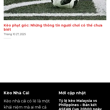
Kèo phạt góc: Những thông tin người chơi có thể chưa
biết
Tháng 10 27, 2025
Kèo Nhà Cái
Mới cập nhật
Tỷ lệ kèo Malaysia vs
Kèo nhà cái có lẽ là một
Philippines – Bán kết
khái niệm mà ai mê cá
ASEAN Cup 20h00 ngày