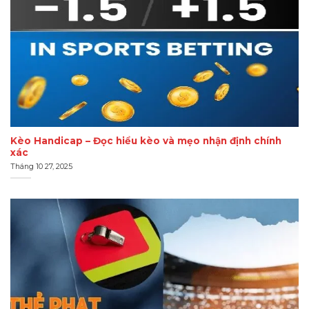
Kèo Handicap – Đọc hiểu kèo và mẹo nhận định chính
xác
Tháng 10 27, 2025