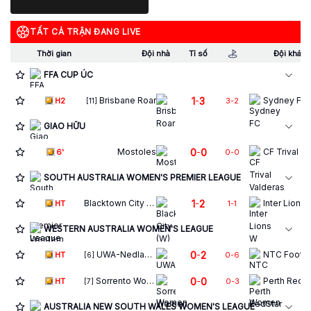
TẤT CẢ TRẬN ĐANG LIVE
Thời gian
Đội nhà
Tỉ số
Đội khách
FFA CUP ÚC
1
3
Brisbane Roar
-
Sydney FC
H2
3
-
2
[11]
GIAO HỮU
0
0
Mostoles
-
6'
0
-
0
SOUTH AUSTRALIA WOMEN'S PREMIER LEAGUE
1
2
Blacktown City (W)
-
Inter Lions
HT
1
-
1
WESTERN AUSTRALIA WOMEN'S LEAGUE
0
2
UWA-Nedlands FC Women
-
HT
0
-
6
[6]
0
0
Sorrento Women
-
HT
0
-
3
[7]
AUSTRALIA NEW SOUTH WALES WOMEN'S LEAGUE