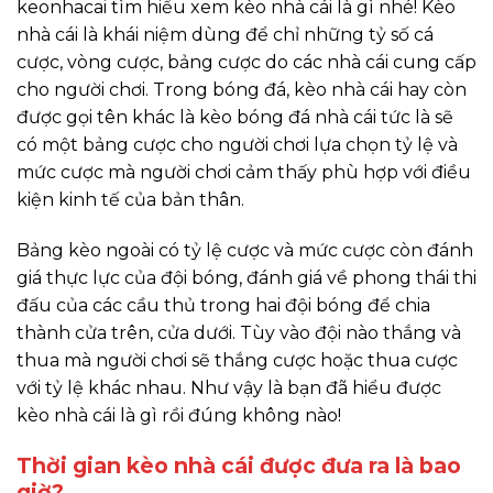
keonhacai tìm hiểu xem kèo nhà cái là gì nhé! Kèo
nhà cái là khái niệm dùng để chỉ những tỷ số cá
VĐQG NGA
cược, vòng cược, bảng cược do các nhà cái cung cấp
Dynamo Moscow
-
11:30
-
[13]
cho người chơi. Trong bóng đá, kèo nhà cái hay còn
được gọi tên khác là kèo bóng đá nhà cái tức là sẽ
Zenit St. Petersburg
-
14:00
-
[1]
có một bảng cược cho người chơi lựa chọn tỷ lệ và
Spartak Moscow
-
FK Krasnod
17:00
-
[2]
mức cược mà người chơi cảm thấy phù hợp với điều
kiện kinh tế của bản thân.
Rubin Kazan
-
FC Orenbu
17:30
-
[8]
Bảng kèo ngoài có tỷ lệ cược và mức cược còn đánh
Loading more...
giá thực lực của đội bóng, đánh giá về phong thái thi
đấu của các cầu thủ trong hai đội bóng để chia
thành cửa trên, cửa dưới. Tùy vào đội nào thắng và
thua mà người chơi sẽ thắng cược hoặc thua cược
với tỷ lệ khác nhau. Như vậy là bạn đã hiểu được
kèo nhà cái là gì rồi đúng không nào!
Thời gian kèo nhà cái được đưa ra là bao
giờ?