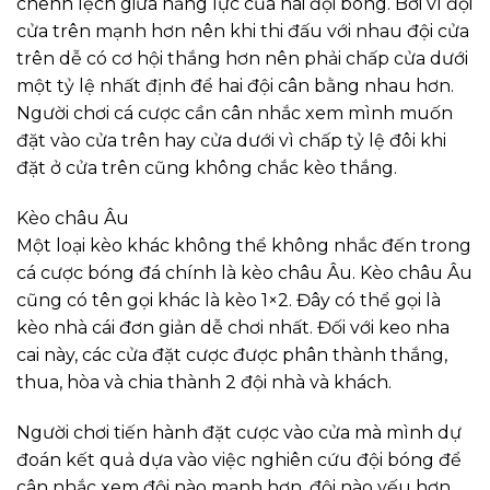
chênh lệch giữa năng lực của hai đội bóng. Bởi vì đội
cửa trên mạnh hơn nên khi thi đấu với nhau đội cửa
trên dễ có cơ hội thắng hơn nên phải chấp cửa dưới
một tỷ lệ nhất định để hai đội cân bằng nhau hơn.
Người chơi cá cược cần cân nhắc xem mình muốn
đặt vào cửa trên hay cửa dưới vì chấp tỷ lệ đôi khi
đặt ở cửa trên cũng không chắc kèo thắng.
Kèo châu Âu
Một loại kèo khác không thể không nhắc đến trong
cá cược bóng đá chính là kèo châu Âu. Kèo châu Âu
cũng có tên gọi khác là kèo 1×2. Đây có thể gọi là
kèo nhà cái đơn giản dễ chơi nhất. Đối với keo nha
cai này, các cửa đặt cược được phân thành thắng,
thua, hòa và chia thành 2 đội nhà và khách.
Người chơi tiến hành đặt cược vào cửa mà mình dự
đoán kết quả dựa vào việc nghiên cứu đội bóng để
cân nhắc xem đội nào mạnh hơn, đội nào yếu hơn