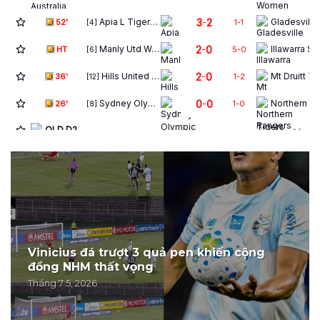
3
2
Apia L Tigers Women
-
52'
1
-
1
[4]
2
0
Manly Utd Women
-
HT
5
-
0
[6]
2
0
Hills United (W)
-
36'
1
-
2
[12]
0
0
Sydney Olympic FC Women(w)
-
26'
1
-
0
[8]
QLD D2
0
1
Caloundra
-
Virginia Un
61'
0
-
0
[6]
1
3
Moreton Bay United Reserves
-
Mitchelton
59'
0
-
0
[3]
1
1
Pine Hills
-
61'
0
-
0
[4]
0
0
Samford Rangers
-
63'
3
-
5
[12]
Vinicius đá trượt 3 quả pen khiến cộng
0
1
Souths United
-
65'
đồng NHM thất vọng
0
-
0
[5]
Tháng 7 5, 2026
1
3
Southside Eagles
-
SWQ Thun
66'
2
-
0
[8]
GUIZHOU ZIYUN "WUFENG CUP" FOOTBALL TOURNAMENT