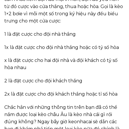
từ đó cược vào cửa thắng, thua hoặc hòa. Gọi là kèo
1×2 bơie vì mỗi một số trong ký hiệu này đều biểu
trưng cho một cửa cược:
1 là đặt cược cho đội nhà thắng
1x là đặt cược cho đội nhà thắng hoặc có tỷ số hòa
x là đặt cược cho hai đội nhà và đội khách có tỷ số
hòa nhau
2 là đặt cược cho đội khách thắng
2x là đặt cược cho đội khách thắng hoặc tỉ số hòa
Chắc hẳn với những thông tin trên bạn đã có thể
nắm được loại kèo châu Âu là kèo nhà cái gì rồi
đúng không? Ngay bây giờ keonhacai sẽ dẫn các
bạn đi khám phá tiếp một loại kèo nữa đó chính là