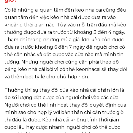
Có lẽ những ai quan tâm đến keo nha cai cũng đều
quan tâm đến việc kèo nhà cái được đưa ra vào
khoảng thời gian nào. Tùy vào mỗi trận đấu mà kèo
thường được đưa ra trước từ khoảng 3 đến 4 ngày.
Thậm chí trong những mùa giải lớn, kèo còn được
đưa ra trước khoảng 6 đến 7 ngày để người chơi có
thể cân nhắc và đặt cược vào cửa nào mà mình tin
tưởng. Nhưng người chơi cũng cần phải theo dõi
bảng kèo nhà cái bởi vì có thể keonhacai sẽ thay đổi
và thêm bớt tỷ lệ cho phù hợp hơn.
Thường thì sự thay đổi của kèo nhà cái phần lớn là
do số lượng đặt cược của người chơi vào các cửa.
Người chơi có thể linh hoạt thay đổi quyết định của
mình sao cho hợp lý với bản thân chỉ cần trước giờ
thi đấu là được. Kèo nhà cái không tính thời gian
cược lâu hay cược nhanh, người chơi có thể cược