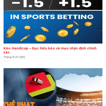
Kèo Handicap – Đọc hiểu kèo và mẹo nhận định chính
xác
Tháng 10 27, 2025