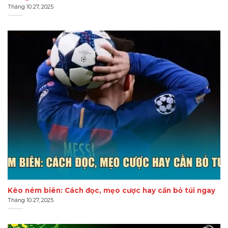
Tháng 10 27, 2025
Kèo ném biên: Cách đọc, mẹo cược hay cần bỏ túi ngay
Tháng 10 27, 2025