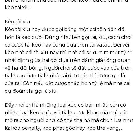
kèo tài xỉu!
Kèo tài xỉu
Kèo tài xỉu hay được gọi bằng một cái tên dân dã
hơn là kèo dưới. Đúng như tên gọi tài, xỉu, cách chơi
cá cược tại kèo này cũng dựa trên tài và xỉu. Đối với
kèo nhà cái tài xỉu này thì nhà cái sẽ đưa ra một tỷ số
nhất định giữa hai đội dựa trên đánh giá tổng quan
về hai đội bóng. Người chơi sẽ đặt cược vào cửa trên,
tỷ lệ cao hơn tỷ lệ nhà cái dự đoán thì được gọi là
cửa tài. Còn nếu đặt cược thấp hơn tỷ lệ mà nhà cái
dự đoán thì gọi là xỉu.
Đây mới chỉ là những loại kèo cơ bản nhất, còn có
nhiều loại kèo khác với tỷ lệ cược khác mà nhà cái
mở ra cho người chơi có thể tha hồ mà chọn lựa như
là: kèo penalty, kèo phạt góc hay kèo thẻ vàng,…