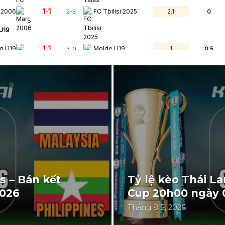
1
1
 2006
-
FC Tbilisi 2025
2.1
2
-
3
0
U19
1
1
g U19
-
Molde U19
1
3
-
0
0.5
EAGUE
0
1
isov
-
FK BumProm Gomel
1
-
3
-
-
[8]
DONESIA
1
1
dung
-
Persebaya Surabaya
0.55
7
-
6
0.00
[4]
0
0
ED FC
-
Al-Muharraq
0
-
0
-
-
s – Bán kết
Tỷ lệ kèo Thái L
0
0
rkhiya
-
Al-Salmiya
0
-
0
-
-
[4]
2026
Cup 20h00 ngày 
STAN
Tháng 8 5, 2026
1
0
agandy
-
FK Kaspiy Aktau B
11
-
0
-
-
[8]