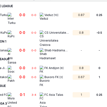
E LEAGUE
0
0
 Turku
-
Vaduz
0.87
0
-
0
0.25
[10]
0
0
KuPs
-
CS Universitatea Craiova
0.8
0
-
0
-0.5
[3]
ON 1
0
0
 Sanaa
-
Shab Hadramawt
0
-
0
-
-
[1]
LEAGUE
0
0
izak
-
FK Andijon
0.8
2
-
0
0
[8]
0
0
takor
-
Buxoro FK
0.67
0
-
0
1
[3]
AGUE
0
1
ed FC
-
FC Asia Talas
1
3
-
4
0.25
IGA 3