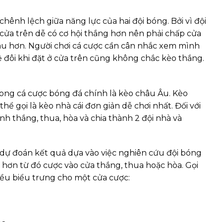
Thun
-
Vikingur Reykjavik
0.80
-
1.00
[1]
 chênh lệch giữa năng lực của hai đội bóng. Bởi vì đội
 cửa trên dễ có cơ hội thắng hơn nên phải chấp cửa
nfica
-
Heart of Midlothian F.C.
0.92
-
2.75
[9]
hau hơn. Người chơi cá cược cần cân nhắc xem mình
ệ đôi khi đặt ở cửa trên cũng không chắc kèo thắng.
Unión
-
Club Atlético Lanús
1.00
-
0.25
[11]
ong cá cược bóng đá chính là kèo châu Âu. Kèo
hể gọi là kèo nhà cái đơn giản dễ chơi nhất. Đối với
Vinto
-
Real Potosi
0.85
-
0.50
[6]
nh thắng, thua, hòa và chia thành 2 đội nhà và
oming
-
Always Ready
0.80
-
0.00
[1]
ANSION MX
 dự đoán kết quả dựa vào việc nghiên cứu đội bóng
hơn từ đó cược vào cửa thắng, thua hoặc hòa. Gọi
la FC
-
Alebrijes de Oaxaca
0.95
-
1.00
[16]
 đều biểu trưng cho một cửa cược:
e Sinaloa
-
Mineros de Zacatecas
1.00
-
-0.25
[5]
U. de G.
-
Correcaminos de la U.A.T.
1.00
-
0.50
[4]