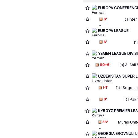
EUROPA CONFERENC
Inter
6'
[2]
EUROPA LEAGUE
6'
[1]
YEMEN LEAGUE DIVISI
Al Ahli
90+6'
[8]
UZBEKISTAN SUPER 
Sogdiana J
HT
[14]
Pakh
6'
[2]
KYRGYZ PREMIER LE
Muras Unit
36'
GEORGIA EROVNULI L