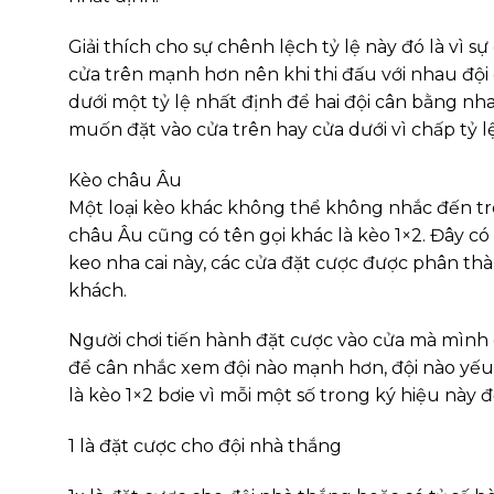
18:00
[8]
Giải thích cho sự chênh lệch tỷ lệ này đó là vì sự
cửa trên mạnh hơn nên khi thi đấu với nhau đội
Be
19:00
[3]
dưới một tỷ lệ nhất định để hai đội cân bằng n
VĐQG ARGENTINA
muốn đặt vào cửa trên hay cửa dưới vì chấp tỷ l
Club Atlético 
22:00
[14]
Kèo châu Âu
VĐQG BOLIVIA
Một loại kèo khác không thể không nhắc đến tr
châu Âu cũng có tên gọi khác là kèo 1×2. Đây có t
Universitario De 
19:00
[15]
keo nha cai này, các cửa đặt cược được phân thà
Blo
23:30
[7]
khách.
MEXICO LIGA DE EXP
Người chơi tiến hành đặt cược vào cửa mà mình
để cân nhắc xem đội nào mạnh hơn, đội nào yếu 
Tlaxca
22:00
[15]
là kèo 1×2 bơie vì mỗi một số trong ký hiệu này
07/08
Club Deportivo Dorados d
[8]
01:00
1 là đặt cược cho đội nhà thắng
07/08
Leones Negros de la 
[1]
01:00