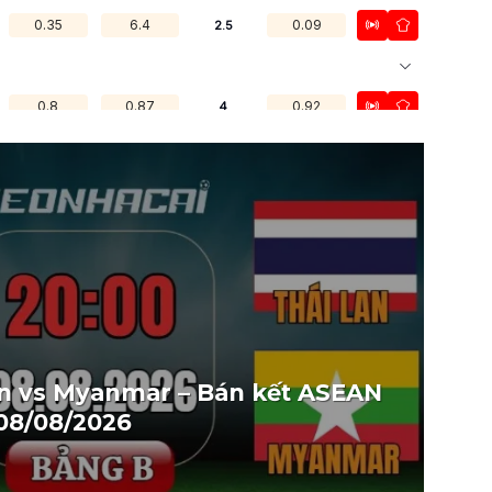
0.35
6.4
0.09
2.5
0.8
0.87
0.92
4
-
-
-
-
1.37
7.4
0.08
2.5
-
-
-
-
an vs Myanmar – Bán kết ASEAN
-
-
-
-
08/08/2026
-
-
-
-