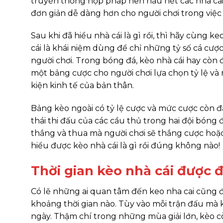
truyền thống hợp pháp nên hầu hết các nhà cái đ
Ri
17:00
[2]
đơn giản dễ dàng hơn cho người chơi trong việc 
Sheriff Tira
17:00
[1]
Sau khi đã hiểu nhà cái là gì rồi, thì hãy cùng k
cái là khái niệm dùng để chỉ những tỷ số cá cượ
FK Zalgiris Vi
17:00
[3]
người chơi. Trong bóng đá, kèo nhà cái hay còn đ
Beitar Jerus
17:30
[2]
một bảng cược cho người chơi lựa chọn tỷ lệ và
kiện kinh tế của bản thân.
AFC
18:00
[5]
Hapoel Tel 
18:00
[3]
Bảng kèo ngoài có tỷ lệ cược và mức cược còn đ
thái thi đấu của các cầu thủ trong hai đội bóng 
FC Twente Ens
18:00
[4]
thắng và thua mà người chơi sẽ thắng cược hoặc
Borac Banja 
18:30
[1]
hiểu được kèo nhà cái là gì rồi đúng không nào!
Sporting B
18:30
[4]
Thời gian kèo nhà cái được đ
L
18:30
[2]
Có lẽ những ai quan tâm đến keo nha cai cũng 
Valur Reykj
18:30
[6]
khoảng thời gian nào. Tùy vào mỗi trận đấu mà
ngày. Thậm chí trong những mùa giải lớn, kèo 
Bohe
18:45
[3]