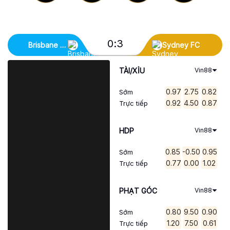
0
:
3
Brisbane Roar
Sydney FC
TÀI/XỈU
Vin88
0.97
2.75
0.82
Sớm
0.92
4.50
0.87
Trực tiếp
HDP
Vin88
0.85
-0.50
0.95
Sớm
0.77
0.00
1.02
Trực tiếp
PHẠT GÓC
Vin88
0.80
9.50
0.90
Sớm
1.20
7.50
0.61
Trực tiếp