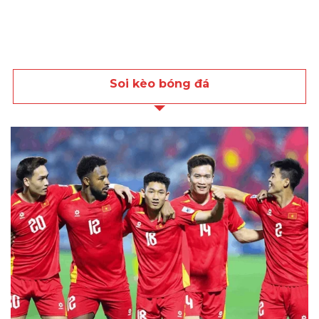
kuwin
Soi kèo bóng đá