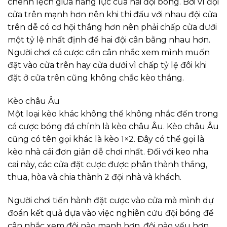
chênh lệch giữa năng lực của hai đội bóng. Bởi vì đội
cửa trên mạnh hơn nên khi thi đấu với nhau đội cửa
trên dễ có cơ hội thắng hơn nên phải chấp cửa dưới
một tỷ lệ nhất định để hai đội cân bằng nhau hơn.
Người chơi cá cược cần cân nhắc xem mình muốn
đặt vào cửa trên hay cửa dưới vì chấp tỷ lệ đôi khi
đặt ở cửa trên cũng không chắc kèo thắng.
Kèo châu Âu
Một loại kèo khác không thể không nhắc đến trong
cá cược bóng đá chính là kèo châu Âu. Kèo châu Âu
cũng có tên gọi khác là kèo 1×2. Đây có thể gọi là
kèo nhà cái đơn giản dễ chơi nhất. Đối với keo nha
cai này, các cửa đặt cược được phân thành thắng,
thua, hòa và chia thành 2 đội nhà và khách.
Người chơi tiến hành đặt cược vào cửa mà mình dự
đoán kết quả dựa vào việc nghiên cứu đội bóng để
cân nhắc xem đội nào mạnh hơn, đội nào yếu hơn