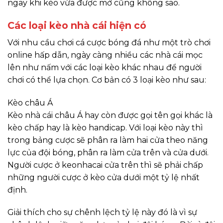
ngay khi kèo vừa được mở cũng không sao.
Các loại kèo nhà cái hiện có
Với nhu cầu chơi cá cược bóng đá như một trò chơi
online hấp dẫn, ngày càng nhiều các nhà cái mọc
lên như nấm với các loại kèo khác nhau để người
chơi có thể lựa chọn. Cơ bản có 3 loại kèo như sau:
Kèo châu Á
Kèo nhà cái châu Á hay còn được gọi tên gọi khác là
kèo chấp hay là kèo handicap. Với loại kèo này thì
trong bảng cược sẽ phân ra làm hai cửa theo năng
lực của đội bóng, phân ra làm cửa trên và cửa dưới.
Người cược ở keonhacai cửa trên thì sẽ phải chấp
những người cược ở kèo cửa dưới một tỷ lệ nhất
định.
Giải thích cho sự chênh lệch tỷ lệ này đó là vì sự