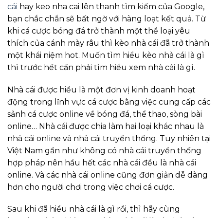
cái
hay keo nha cai lên thanh tìm kiếm của Google,
Haarlem
-
Irlam
14:00
-
bạn chắc chắn sẽ bất ngờ với hàng loạt kết quả. Từ
khi cá cược bóng đá trở thành một thể loại yêu
Beverley Town
-
14:00
-
thích của cánh mày râu thì kèo nhà cái đã trở thành
Littlehampton Town
-
một khái niệm hot. Muốn tìm hiểu kèo nhà cái là gì
14:00
-
thì trước hết cần phải tìm hiểu xem nhà cái là gì.
VĐQG BỒ ĐÀO NHA
Nhà cái được hiểu là một đơn vị kinh doanh hoạt
FC Porto
-
Alverca
17:00
-
[7]
[12]
động trong lĩnh vực cá cược bằng việc cung cấp các
Benfica
-
Viseu
19:30
-
[8]
[16]
sảnh cá cược online về bóng đá, thể thao, sòng bài
online… Nhà cái được chia làm hai loại khác nhau là
Gil Vicente
-
Rio Ave
19:30
-
[10]
[13]
nhà cái online và nhà cái truyền thống. Tuy nhiên tại
Moreirense
-
19:30
-
[11]
Việt Nam gần như không có nhà cái truyền thống
hợp pháp nên hầu hết các nhà cái đều là nhà cái
VĐQG ARGENTINA
online. Và các nhà cái online cũng đơn giản dễ dàng
CA San Lorenzo
-
CA Huraca
18:00
-
[13]
hơn cho người chơi trong việc chơi cá cược.
Defensa Y Justicia
-
20:45
-
[9]
Sau khi đã hiểu nhà cái là gì rồi, thì hãy cùng