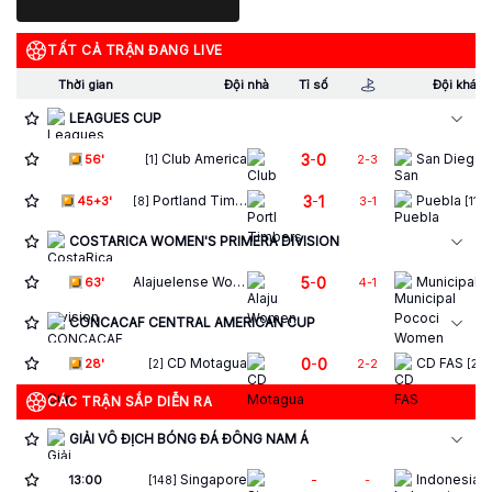
TẤT CẢ TRẬN ĐANG LIVE
Thời gian
Đội nhà
Tỉ số
Đội khách
LEAGUES CUP
3
0
Club America
-
San Diego
56'
2
-
3
[1]
3
1
Portland Timbers
-
Puebla
45+3'
3
-
1
[8]
[11]
COSTARICA WOMEN'S PRIMERA DIVISION
5
0
Alajuelense Women
-
63'
4
-
1
CONCACAF CENTRAL AMERICAN CUP
0
0
CD Motagua
-
CD FAS
28'
2
-
2
[2]
[2]
CÁC TRẬN SẮP DIỄN RA
GIẢI VÔ ĐỊCH BÓNG ĐÁ ĐÔNG NAM Á
Singapore
-
Indonesia
13:00
-
[148]
[