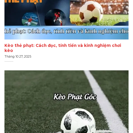
Kèo thẻ phạt: Cách đọc, tính tiền và kinh nghiệm chơi
kèo
Tháng 10 27, 2025