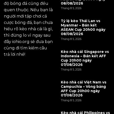
độ bóng đá cũng đều
08/08/2026
Tháng 8 5, 2026
quen thuộc. Nếu bạn là
người mới tập chơi cá
Tỷ lệ kèo Thái Lan vs
cược bóng đá, bạn chưa
Myanmar – Bán kết
hiểu rõ kèo nhà cái là gì,
ASEAN Cup 20h00 ngày
08/08/2026
thì đừng lo vì ngay sau
Tháng 8 5, 2026
đây iohio.org sẽ đưa bạn
cùng đi tìm kiếm câu
Kèo nhà cái Singapore vs
trả lời nhé!
Indonesia – Bán kết AFF
Cup 20h00 ngày
07/08/2026
Tháng 8 5, 2026
Kèo nhà cái Việt Nam vs
Campuchia – Vòng bảng
AFF Cup 20h00 ngày
07/08/2026
Tháng 8 5, 2026
Kèo nhà cái Philippines vs