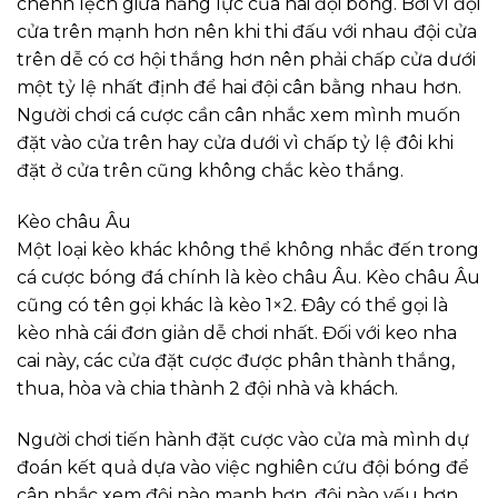
chênh lệch giữa năng lực của hai đội bóng. Bởi vì đội
cửa trên mạnh hơn nên khi thi đấu với nhau đội cửa
trên dễ có cơ hội thắng hơn nên phải chấp cửa dưới
một tỷ lệ nhất định để hai đội cân bằng nhau hơn.
Người chơi cá cược cần cân nhắc xem mình muốn
đặt vào cửa trên hay cửa dưới vì chấp tỷ lệ đôi khi
đặt ở cửa trên cũng không chắc kèo thắng.
Kèo châu Âu
Một loại kèo khác không thể không nhắc đến trong
cá cược bóng đá chính là kèo châu Âu. Kèo châu Âu
cũng có tên gọi khác là kèo 1×2. Đây có thể gọi là
kèo nhà cái đơn giản dễ chơi nhất. Đối với keo nha
cai này, các cửa đặt cược được phân thành thắng,
thua, hòa và chia thành 2 đội nhà và khách.
Người chơi tiến hành đặt cược vào cửa mà mình dự
đoán kết quả dựa vào việc nghiên cứu đội bóng để
cân nhắc xem đội nào mạnh hơn, đội nào yếu hơn