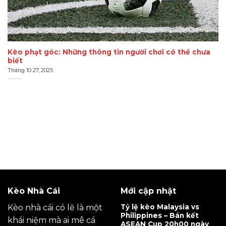
Kèo phạt góc: Những thông tin người chơi có thể chưa
biết
Tháng 10 27, 2025
Kèo Nhà Cái
Mới cập nhật
Tỷ lệ kèo Malaysia vs
Kèo nhà cái có lẽ là một
Philippines – Bán kết
khái niệm mà ai mê cá
ASEAN Cup 20h00 ngày