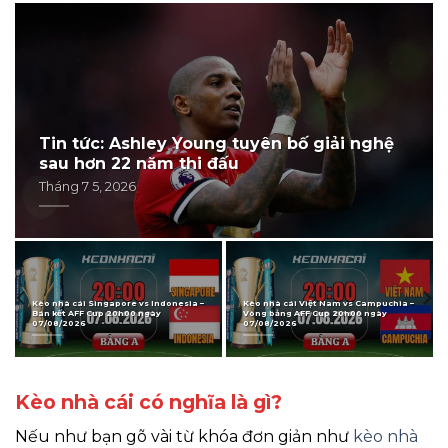
2
0
Dinamo Batumi
-
Gagra FC
H2
4
-
0
[5]
[9
BRAZILIAN CAMPEONATO CAPIXABA SÉRIE B
0
0
Pinheiros FC
-
EC Tupy
11'
0
-
0
Tin tức: Ashley Young tuyên bố giải nghệ
GIAO HỮU
sau hơn 22 năm thi đấu
2
2
Mamelodi Sundowns
-
ET
4
-
5
[10]
Tháng 7 5, 2026
0
0
Le Mans
-
Saumur OL
90+7'
0
-
0
1
0
Vipers SC
-
Nairobi Un
90+7'
0
-
0
[1]
1
3
Vierzon
-
Chateauro
90+7'
0
-
0
Kèo nhà cái Singapore vs Indonesia –
Kèo nhà cái Việt Nam vs Campuchia –
Bán kết AFF Cup 20h00 ngày
Vòng bảng AFF Cup 20h00 ngày
07/08/2026
07/08/2026
1
1
KAS Eupen
-
RFC Serai
90+7'
0
-
0
[7]
0
1
Marsaxlokk FC
-
Gzira Unit
90+4'
5
-
3
[4]
Kèo nhà cái có nghĩa là gì?
1
1
Marseillaises Women
-
82'
0
-
0
[8]
Nếu như bạn gõ vài từ khóa đơn giản như
kèo nhà
1
1
CD Basconia
-
81'
1
-
7
[10]