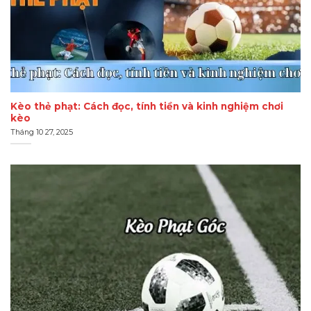
Club Atletico Tigre
-
River Plate
20:00
-
[7]
Boca Juniors
-
22:15
-
[8]
09/08
CA Independiente
-
CA Platen
-
[2]
00:30
09/08
Instituto de Córdoba
-
-
[4]
00:30
Kèo thẻ phạt: Cách đọc, tính tiền và kinh nghiệm chơi
CHAMPIONS LEAGUE NỮ
kèo
Tháng 10 27, 2025
Ajax Amsterdam Women
-
18:30
-
[2]
TJ Spartak Myjava Women
-
18:30
-
Slavia Praha Women
-
18:30
-
[2]
Juventus Women
-
19:00
-
[3]
MLS MỸ
New England Revolution
-
20:30
-
[3]
VĐQG ROMANIA