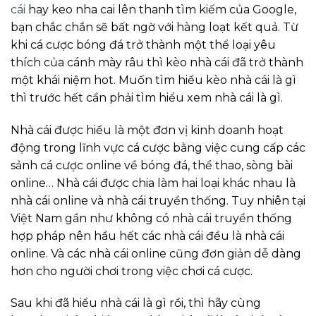
cái
hay keo nha cai lên thanh tìm kiếm của Google,
2
1
Coventry City
-
79'
3
-
3
bạn chắc chắn sẽ bất ngờ với hàng loạt kết quả. Từ
khi cá cược bóng đá trở thành một thể loại yêu
1
2
Stade Brestois 29
-
Venezia
79'
3
-
2
[12]
thích của cánh mày râu thì kèo nhà cái đã trở thành
1
3
Elche CF Ilicitano
-
một khái niệm hot. Muốn tìm hiểu kèo nhà cái là gì
81'
2
-
1
[12]
thì trước hết cần phải tìm hiểu xem nhà cái là gì.
0
2
Ferencvarosi TC
-
Real Madri
53'
0
-
2
[11]
Nhà cái được hiểu là một đơn vị kinh doanh hoạt
0
0
Burgos CF
-
Cultural Le
53'
1
-
2
[7]
động trong lĩnh vực cá cược bằng việc cung cấp các
0
2
Marino luanco
-
Ponferradi
H2
1
-
4
[11]
sảnh cá cược online về bóng đá, thể thao, sòng bài
online… Nhà cái được chia làm hai loại khác nhau là
0
2
UD Vall De Uxo
-
Villarreal C
HT
0
-
0
nhà cái online và nhà cái truyền thống. Tuy nhiên tại
0
0
SD Logrones
-
Numancia
HT
0
-
0
[13]
[
Việt Nam gần như không có nhà cái truyền thống
hợp pháp nên hầu hết các nhà cái đều là nhà cái
0
1
Esperance Sportive de Tunis
-
AS Marsa
45+26'
0
-
0
[2]
[1
online. Và các nhà cái online cũng đơn giản dễ dàng
2
0
APOEL Nicosia
-
AE Kifisias
52'
1
-
3
[5]
hơn cho người chơi trong việc chơi cá cược.
0
0
Real Valladol B
-
Real Madri
H2
2
-
2
[12]
Sau khi đã hiểu nhà cái là gì rồi, thì hãy cùng