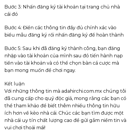
PERUVIAN LIGA 1
Bước 3: Nhấn đăng ký tài khoản tại trang chủ nhà
cái đó
0
0
UTC Cajamarca
-
AD Tarma
11'
0
-
0
[17]
[
AFRICAN CHAMPIONSHIP NỮ
Bước 4: Điền các thông tin đầy đủ chính xác vào
biểu mẫu đăng ký rồi nhấn đăng ký để hoàn thành
1
0
Cote d'Ivoire Women
-
HT
3
-
0
[72]
Bước 5: Sau khi đã đăng ký thành công, bạn đăng
ARGENTINE GROUP C TEBOLIDUN LEAGUE MANCHESTER
nhập vào tài khoản của mình sau đó tiến hành nạp
0
0
El Porvenir
-
Yupanqui
11'
0
-
0
[19]
[1
tiền vào tài khoản và có thể chọn bàn cá cược mà
bạn mong muốn để chơi ngay.
0
0
Argentino de Rosario
-
Mercedes
11'
0
-
0
[28]
0
1
Berazategui
-
11'
0
-
0
[4]
Kết luận
Với những thông tin mà adahirchi.com.mx chúng tôi
1
0
Defensores de Cambaceres
-
11'
0
-
0
[24]
đã cung cấp cho quý độc giả, mong rằng các bạn có
0
0
Estrella del Sur Alejandro Korn
-
11'
0
-
0
[9]
thể tham khảo để biết thêm nhiều thông tin hữu
ích hơn về kèo nhà cái. Chúc các bạn tìm được một
EL SALVADOR RESERVES LEAGUE
nhà cái uy tín chất lượng cao để gửi gắm niềm tin và
2
0
CD FAS Reserves
-
55'
3
-
2
vui chơi thoải mái!