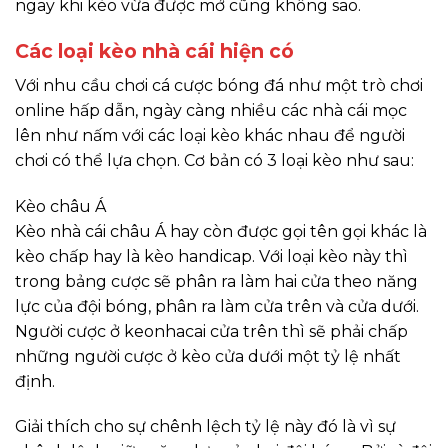
ngay khi kèo vừa được mở cũng không sao.
0
0
CD Cieza
-
11'
1
-
0
Các loại kèo nhà cái hiện có
0
0
Antequera CF
-
Granada C
11'
1
-
0
[7]
Với nhu cầu chơi cá cược bóng đá như một trò chơi
0
0
UD Ibiza
-
11'
2
-
0
[12]
online hấp dẫn, ngày càng nhiều các nhà cái mọc
lên như nấm với các loại kèo khác nhau để người
0
0
CD Toledo
-
CD Guadala
11'
1
-
1
chơi có thể lựa chọn. Cơ bản có 3 loại kèo như sau:
ECUADOR SERIE B
Kèo châu Á
0
0
Pottu Via Ho
-
Cumbaya 
65'
3
-
3
[10]
Kèo nhà cái châu Á hay còn được gọi tên gọi khác là
ENGLISH FOOTBALL LEAGUE CUP
kèo chấp hay là kèo handicap. Với loại kèo này thì
trong bảng cược sẽ phân ra làm hai cửa theo năng
1
3
Cheltenham Town
-
83'
1
-
2
[18]
lực của đội bóng, phân ra làm cửa trên và cửa dưới.
0
1
Colchester United
-
Southampt
84'
1
-
5
[12]
Người cược ở keonhacai cửa trên thì sẽ phải chấp
những người cược ở kèo cửa dưới một tỷ lệ nhất
0
4
Rotherham United
-
84'
1
-
2
định.
CÚP Ý
Giải thích cho sự chênh lệch tỷ lệ này đó là vì sự
0
0
Vicenza
-
Catania FC
11'
0
-
1