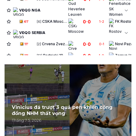
VĐQG NGA
0
0
CSKA Moscow
-
FK Rostov
41'
1
-
2
[6]
[
VĐQG SERBIA
0
0
Crvena Zvezda
-
Novi Pazar
11'
0
-
1
[2]
0
0
Radnicki 1923 Kragujevac
-
Zemun
11'
1
-
0
[13]
[12]
VĐQG URUGUAY
0
0
Liverpool URU
-
Albion FC
11'
1
-
0
[9]
[
VĐQG GUATEMALA
0
0
Deportivo Mixco
-
Marquens
H2
4
-
0
[6]
Vinicius đá trượt 3 quả pen khiến cộng
HẠNG 2 BỒ ĐÀO NHA
đồng NHM thất vọng
Tháng 7 5, 2026
2
1
CD Tondela
-
Amarante
H2
2
-
0
[16]
[
VĐQG GEORGIA