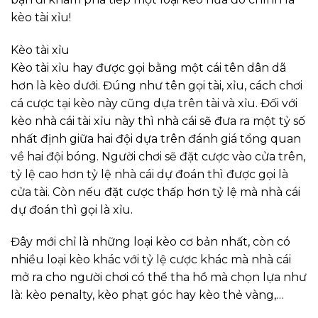
ISRAEL TOTO CUP
kèo tài xỉu!
1
0
Hapoel Haifa
-
41'
1
-
1
[11]
Kèo tài xỉu
Kèo tài xỉu hay được gọi bằng một cái tên dân dã
0
0
Hapoel Bnei Sakhnin FC
-
Maccabi Ha
41'
0
-
5
[8]
hơn là kèo dưới. Đúng như tên gọi tài, xỉu, cách chơi
ESTONIA WOMEN'S MEISTRI LIIGA
cá cược tại kèo này cũng dựa trên tài và xỉu. Đối với
kèo nhà cái tài xỉu này thì nhà cái sẽ đưa ra một tỷ số
0
1
FC Elva Women
-
90+7'
0
-
0
[5]
nhất định giữa hai đội dựa trên đánh giá tổng quan
MOLDOVAN SUPER LIGA
về hai đội bóng. Người chơi sẽ đặt cược vào cửa trên,
0
0
Real Sireti
-
FC Balti
tỷ lệ cao hơn tỷ lệ nhà cái dự đoán thì được gọi là
55'
3
-
0
[8]
[7]
cửa tài. Còn nếu đặt cược thấp hơn tỷ lệ mà nhà cái
MONTENEGRO FIRST LEAGUE
dự đoán thì gọi là xỉu.
0
0
FK Buducnost Podgorica
-
Decic Tuzi
11'
1
-
1
[2]
Đây mới chỉ là những loại kèo cơ bản nhất, còn có
GEORGIA EROVNULI LIGA 2
nhiều loại kèo khác với tỷ lệ cược khác mà nhà cái
mở ra cho người chơi có thể tha hồ mà chọn lựa như
1
2
Aragvi Dusheti
-
Samtredia
54'
1
-
1
[6]
[
là: kèo penalty, kèo phạt góc hay kèo thẻ vàng,…
VĐQG BẮC MACEDONIA