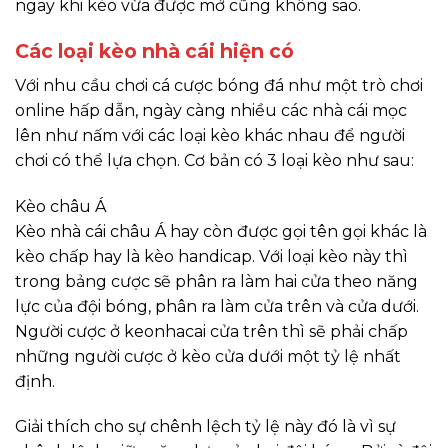
ngay khi kèo vừa được mở cũng không sao.
Các loại kèo nhà cái hiện có
Với nhu cầu chơi cá cược bóng đá như một trò chơi
online hấp dẫn, ngày càng nhiều các nhà cái mọc
lên như nấm với các loại kèo khác nhau để người
chơi có thể lựa chọn. Cơ bản có 3 loại kèo như sau:
Kèo châu Á
Kèo nhà cái châu Á hay còn được gọi tên gọi khác là
kèo chấp hay là kèo handicap. Với loại kèo này thì
trong bảng cược sẽ phân ra làm hai cửa theo năng
lực của đội bóng, phân ra làm cửa trên và cửa dưới.
Người cược ở keonhacai cửa trên thì sẽ phải chấp
những người cược ở kèo cửa dưới một tỷ lệ nhất
định.
Giải thích cho sự chênh lệch tỷ lệ này đó là vì sự