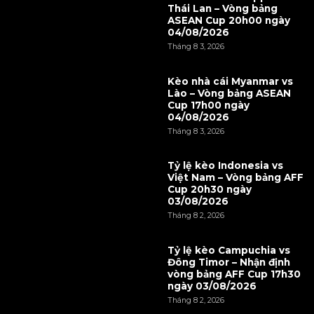
Thái Lan – Vòng bảng
ASEAN Cup 20h00 ngày
04/08/2026
Tháng 8 3, 2026
Kèo nhà cái Myanmar vs
Lào – Vòng bảng ASEAN
Cup 17h00 ngày
04/08/2026
Tháng 8 3, 2026
Tỷ lệ kèo Indonesia vs
Việt Nam – Vòng bảng AFF
Cup 20h30 ngày
03/08/2026
Tháng 8 2, 2026
Tỷ lệ kèo Campuchia vs
Đông Timor – Nhận định
vòng bảng AFF Cup 17h30
ngày 03/08/2026
Tháng 8 2, 2026