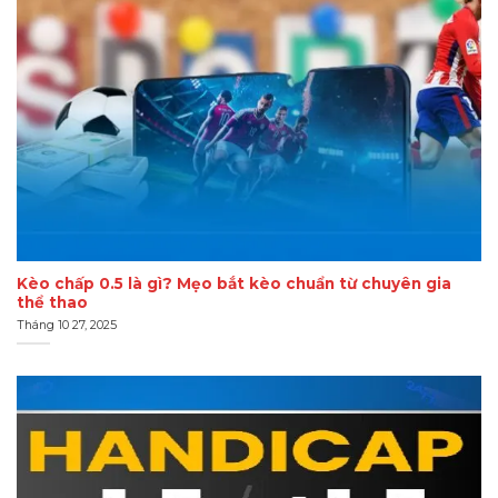
Kèo chấp 0.5 là gì? Mẹo bắt kèo chuẩn từ chuyên gia
thể thao
Tháng 10 27, 2025