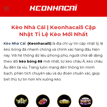
Bỏ
qua
nội
dung
Kèo Nhà Cái | Keonhacai5 Cập
Nhật Tỉ Lệ Kèo Mới Nhất
Kèo Nhà Cái
(Keonhacai5)
là địa chỉ uy tín cập nhật tỷ lệ
kèo bóng đá nhanh chóng và chính xác hàng đầu hiện
nay. Với hệ thống dữ liệu phong phú, người chơi dễ dàng
theo dõi
kèo bóng 88
mới nhất, từ kèo châu Á, kèo châu
Âu đến tài xỉu. Trang luôn mang đến thông tin minh
bạch, phân tích chuyên sâu và dự đoán chuẩn xác, giúp
bet thủ tự tin hơn khi xuống kèo.