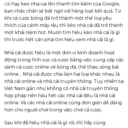
cái
hay keo nha cai lên thanh tìm kiếm của Google,
Haarlem
-
Irlam
14:00
-
bạn chắc chắn sẽ bất ngờ với hàng loạt kết quả. Từ
khi cá cược bóng đá trở thành một thể loại yêu
Beverley Town
-
14:00
-
thích của cánh mày râu thì kèo nhà cái đã trở thành
Littlehampton Town
-
một khái niệm hot. Muốn tìm hiểu kèo nhà cái là gì
14:00
-
thì trước hết cần phải tìm hiểu xem nhà cái là gì.
VĐQG BỒ ĐÀO NHA
Nhà cái được hiểu là một đơn vị kinh doanh hoạt
FC Porto
-
Alverca
17:00
-
[7]
[12]
động trong lĩnh vực cá cược bằng việc cung cấp các
Benfica
-
Viseu
19:30
-
[8]
[16]
sảnh cá cược online về bóng đá, thể thao, sòng bài
online… Nhà cái được chia làm hai loại khác nhau là
Gil Vicente
-
Rio Ave
19:30
-
[10]
[13]
nhà cái online và nhà cái truyền thống. Tuy nhiên tại
Moreirense
-
19:30
-
[11]
Việt Nam gần như không có nhà cái truyền thống
hợp pháp nên hầu hết các nhà cái đều là nhà cái
VĐQG ARGENTINA
online. Và các nhà cái online cũng đơn giản dễ dàng
CA San Lorenzo
-
CA Huraca
18:00
-
[13]
hơn cho người chơi trong việc chơi cá cược.
Defensa Y Justicia
-
20:45
-
[9]
Sau khi đã hiểu nhà cái là gì rồi, thì hãy cùng