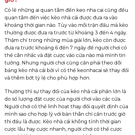
Có lẽ những ai quan tâm đến keo nha cai cũng đều
quan tâm đến việc kèo nhà cái được đưa ra vào
khoảng thời gian nào. Tùy vào mỗi trận đấu mà kèo
thường được đưa ra trước từ khoảng 3 đến 4 ngày.
Thậm chí trong những mùa giải lớn, kèo còn được
đưa ra trước khoảng 6 đến 7 ngày để người chơi có
thể cân nhắc và đặt cược vào cửa nào mà mình tin
tưởng. Nhưng người chơi cũng cần phải theo dõi
bảng kèo nhà cái bởi vì có thể keonhacai sẽ thay đổi
và thêm bớt tỷ lệ cho phù hợp hơn.
Thường thì sự thay đổi của kèo nhà cái phần lớn là
do số lượng đặt cược của người chơi vào các cửa.
Người chơi có thể linh hoạt thay đổi quyết định của
mình sao cho hợp lý với bản thân chỉ cần trước giờ
thi đấu là được. Kèo nhà cái không tính thời gian
cược lâu hay cược nhanh, người chơi có thể cược