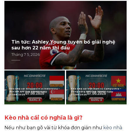
1
3
Moreton Bay United Reserves
-
Mitchelton
HT
0
-
0
[3]
1
1
Pine Hills
-
HT
0
-
0
[4]
0
0
Samford Rangers
-
HT
3
-
3
[12]
Tin tức: Ashley Young tuyên bố giải nghệ
0
1
Souths United
-
HT
0
-
0
[5]
sau hơn 22 năm thi đấu
0
0
Tháng 7 5, 2026
Southside Eagles
-
SWQ Thun
HT
2
-
0
[8]
CÁC TRẬN SẮP DIỄN RA
FA CUP
Erith Belvedere
-
Billingshurs
12:00
-
Kèo nhà cái Singapore vs Indonesia –
Kèo nhà cái Việt Nam vs Campuchia –
Bán kết AFF Cup 20h00 ngày
Vòng bảng AFF Cup 20h00 ngày
07/08/2026
07/08/2026
Worsbrough Bridge Athletic
-
Trafford
13:00
-
Northampton On Cheneck
-
Heanor To
13:00
-
Kèo nhà cái có nghĩa là gì?
Wick
-
Camberley
13:00
-
Nếu như bạn gõ vài từ khóa đơn giản như
kèo nhà
Little Common FC
-
13:00
-