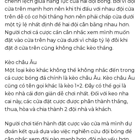
chênh lệch giữa năng lực của hai đội bóng. Bởi vì đội
cửa trên mạnh hơn nên khi thi đấu với nhau đội cửa
trên dễ có cơ hội thắng hơn nên phải chấp cửa dưới
một tỷ lệ nhất định để hai đội cân bằng nhau hơn.
Người chơi cá cược cần cân nhắc xem mình muốn
đặt vào cửa trên hay cửa dưới vì chấp tỷ lệ đôi khi
đặt ở cửa trên cũng không chắc kèo thắng.
Kèo châu Âu
Một loại kèo khác không thể không nhắc đến trong
cá cược bóng đá chính là kèo châu Âu. Kèo châu Âu
cũng có tên gọi khác là kèo 1×2. Đây có thể gọi là
kèo nhà cái đơn giản dễ chơi nhất. Đối với keo nha
cai này, các cửa đặt cược được phân thành thắng,
thua, hòa và chia thành 2 đội nhà và khách.
Người chơi tiến hành đặt cược vào cửa mà mình dự
đoán kết quả dựa vào việc nghiên cứu đội bóng để
cân nhắc xem đội nào mạnh hơn, đội nào yếu hơn