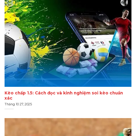
Kèo chấp 1.5: Cách đọc và kinh nghiệm soi kèo chuẩn
xác
Tháng 10 27, 2025