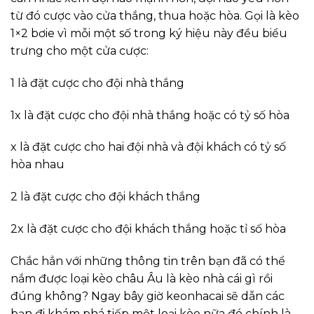
từ đó cược vào cửa thắng, thua hoặc hòa. Gọi là kèo
1×2 bơie vì mỗi một số trong ký hiệu này đều biểu
trưng cho một cửa cược:
1 là đặt cược cho đội nhà thắng
1x là đặt cược cho đội nhà thắng hoặc có tỷ số hòa
x là đặt cược cho hai đội nhà và đội khách có tỷ số
hòa nhau
2 là đặt cược cho đội khách thắng
2x là đặt cược cho đội khách thắng hoặc tỉ số hòa
Chắc hẳn với những thông tin trên bạn đã có thể
nắm được loại kèo châu Âu là kèo nhà cái gì rồi
đúng không? Ngay bây giờ keonhacai sẽ dẫn các
bạn đi khám phá tiếp một loại kèo nữa đó chính là