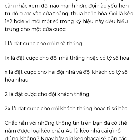
cân nhắc xem đội nào mạnh hơn, đội nào yếu hơn
từ đó cược vào cửa thắng, thua hoặc hòa. Gọi là kèo
1×2 bơie vì mỗi một số trong ký hiệu này đều biểu
trưng cho một cửa cược:
1 là đặt cược cho đội nhà thắng
1x là đặt cược cho đội nhà thắng hoặc có tỷ số hòa
x là đặt cược cho hai đội nhà và đội khách có tỷ số
hòa nhau
2 là đặt cược cho đội khách thắng
2x là đặt cược cho đội khách thắng hoặc tỉ số hòa
Chắc hẳn với những thông tin trên bạn đã có thể
nắm được loại kèo châu Âu là kèo nhà cái gì rồi
đúng không? Ngay bây giờ keonhacai sẽ dẫn các