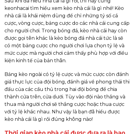
Sau khi đã hiểu nhà cái là gì rồi, thì hãy cùng
Sheriff Tiraspol
-
St. Gallen
17:00
-
[1]
[3
keonhacai tìm hiểu xem kèo nhà cái là gì nhé! Kèo
nhà cái là khái niệm dùng để chỉ những tỷ số cá
FK Zalgiris Vilnius
-
Hajduk Spli
17:00
-
[3]
cược, vòng cược, bảng cược do các nhà cái cung cấp
Beitar Jerusalem
-
Austria Vie
17:30
-
[2]
cho người chơi. Trong bóng đá, kèo nhà cái hay còn
được gọi tên khác là kèo bóng đá nhà cái tức là sẽ
AFC Ajax
-
Shelbourn
18:00
-
[5]
có một bảng cược cho người chơi lựa chọn tỷ lệ và
Hapoel Tel Aviv
-
GKS Katow
18:00
-
[3]
mức cược mà người chơi cảm thấy phù hợp với điều
kiện kinh tế của bản thân.
FC Twente Enschede
-
18:00
-
[4]
Borac Banja Luka
-
18:30
Bảng kèo ngoài có tỷ lệ cược và mức cược còn đánh
-
[1]
giá thực lực của đội bóng, đánh giá về phong thái thi
Sporting Braga
-
Dinamo Mi
18:30
-
[4]
đấu của các cầu thủ trong hai đội bóng để chia
thành cửa trên, cửa dưới. Tùy vào đội nào thắng và
Lugano
-
NSI Runavi
18:30
-
[2]
thua mà người chơi sẽ thắng cược hoặc thua cược
Valur Reykjavik
-
Nordsjaell
18:30
-
[6]
với tỷ lệ khác nhau. Như vậy là bạn đã hiểu được
kèo nhà cái là gì rồi đúng không nào!
Bohemians
-
Midtjylland
18:45
-
[3]
Rijeka
-
Ilves Tamp
18:45
-
[5]
Thời gian kèo nhà cái được đưa ra là bao