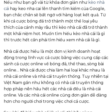
Nếu như bạn gõ vài từ khóa đơn giản như
kèo nhà
Inter Turku
-
Vaduz
15:00
-
[2]
[10]
cái
hay keo nha cai lên thanh tìm kiếm của Google,
HJK Helsinki
-
16:00
-
[4]
bạn chắc chắn sẽ bất ngờ với hàng loạt kết quả. Từ
khi cá cược bóng đá trở thành một thể loại yêu
FK Jablonec
-
16:00
-
[2]
thích của cánh mày râu thì kèo nhà cái đã trở thành
FC Noah
-
FC Sion
16:00
-
[2]
[5]
một khái niệm hot. Muốn tìm hiểu kèo nhà cái là gì
thì trước hết cần phải tìm hiểu xem nhà cái là gì.
Paide Linnameeskond
-
SK Rapid W
16:00
-
[4]
CFR Cluj
-
Tromso IL
16:30
-
[12]
[
Nhà cái được hiểu là một đơn vị kinh doanh hoạt
động trong lĩnh vực cá cược bằng việc cung cấp các
Debreceni VSC
-
17:00
-
[12]
sảnh cá cược online về bóng đá, thể thao, sòng bài
Dynamo Kyiv
-
Qarabag
17:00
-
[9]
[2]
online… Nhà cái được chia làm hai loại khác nhau là
nhà cái online và nhà cái truyền thống. Tuy nhiên tại
Inter Club d'Escaldes
-
17:00
-
[2]
Việt Nam gần như không có nhà cái truyền thống
IFK Goteborg
-
KAA Gent
17:00
-
hợp pháp nên hầu hết các nhà cái đều là nhà cái
[13]
[4
online. Và các nhà cái online cũng đơn giản dễ dàng
Rakow Czestochowa
-
Hammarby
17:00
-
[17]
hơn cho người chơi trong việc chơi cá cược.
Riga FC
-
Győri ETO 
17:00
-
[2]