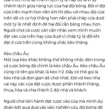
chênh lệch giữa năng lực của hai đội bóng. Bởi vì đội
cửa trên mạnh hơn nên khi thi đấu với nhau đội cửa
trên dễ có cơ hội thắng hơn nên phải chấp cửa dưới
một tỷ lệ nhất định để hai đội cân bằng nhau hơn.
Người chơi cá cược cần cân nhắc xem mình muốn
đặt vào cửa trên hay cửa dưới vì chấp tỷ lệ đôi khi
đặt ở cửa trên cũng không chắc kèo thắng.
Kèo châu Âu
Một loại kèo khác không thể không nhắc đến trong
cá cược bóng đá chính là kèo châu Âu. Kèo châu Âu
cũng có tên gọi khác là kèo 1×2. Đây có thể gọi là
kèo nhà cái đơn giản dễ chơi nhất. Đối với keo nha
cai này, các cửa đặt cược được phân thành thắng,
thua, hòa và chia thành 2 đội nhà và khách.
Người chơi tiến hành đặt cược vào cửa mà mình dự
đoán kết quả dựa vào việc nghiên cứu đội bóng để