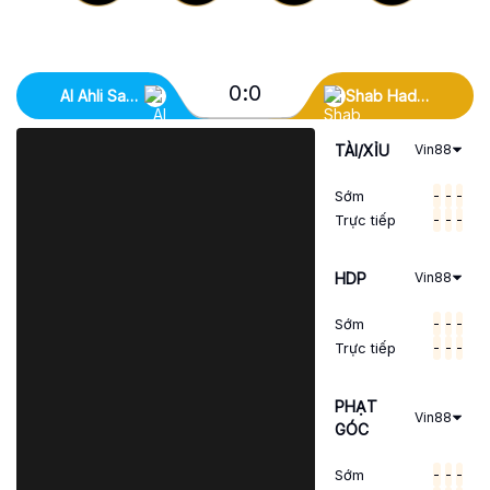
0
:
0
Al Ahli Sanaa
Shab Hadramawt
TÀI/XỈU
Vin88
Sớm
-
-
-
Trực tiếp
-
-
-
HDP
Vin88
Sớm
-
-
-
Trực tiếp
-
-
-
PHẠT
Vin88
GÓC
Sớm
-
-
-