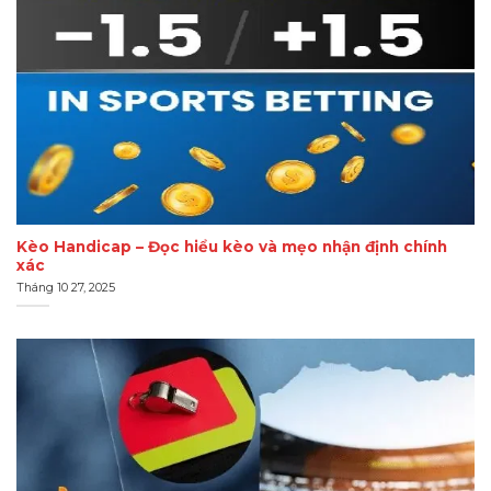
Kèo Handicap – Đọc hiểu kèo và mẹo nhận định chính
xác
Tháng 10 27, 2025