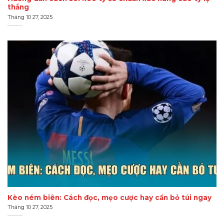
thắng
Tháng 10 27, 2025
Kèo ném biên: Cách đọc, mẹo cược hay cần bỏ túi ngay
Tháng 10 27, 2025