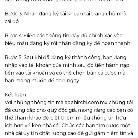
Bước 3: Nhấn đăng ký tài khoản tại trang chủ nhà
cái đó
Bước 4: Điền các thông tin đầy đủ chính xác vào
biểu mẫu đăng ký rồi nhấn đăng ký để hoàn thành
Bước 5: Sau khi đã đăng ký thành công, bạn đăng
nhập vào tài khoản của mình sau đó tiến hành nạp
tiền vào tài khoản và có thể chọn bàn cá cược mà
bạn mong muốn để chơi ngay.
Kết luận
Với những thông tin mà adahirchi.com.mx chúng tôi
đã cung cấp cho quý độc giả, mong rằng các bạn có
thể tham khảo để biết thêm nhiều thông tin hữu
ích hơn về kèo nhà cái. Chúc các bạn tìm được một
nhà cái uy tín chất lượng cao để gửi gắm niềm tin và