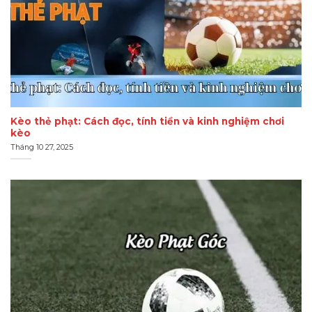
Kèo thẻ phạt: Cách đọc, tính tiền và kinh nghiệm chơi
kèo
Tháng 10 27, 2025