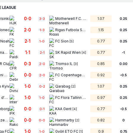
E LEAGUE
0
0
lsinki
-
Motherwell F.C.
1.07
3
-
3
0.25
[3]
2
0
lonec
-
Rigas Futbola Skola
1.15
1
-
3
0.25
[1]
2
1
 Noah
-
FC Sion
0.77
1
-
0
0.25
[5]
1
1
kond
-
SK Rapid Wien
0.77
2
-
1
-1
[4]
0
3
 Cluj
-
Tromso IL
0.85
2
-
0
0.00
[3]
0
0
VSC
-
FC Copenhagen
0.92
2
-
0
-0.5
[1]
1
0
 Kyiv
-
Qarabag
1.07
0
-
2
0.25
[2]
1
0
aldes
-
FC Flora Tallinn
0.97
1
-
0
0.25
[2]
0
0
eborg
-
KAA Gent
0.77
0
-
1
-0.5
[4]
0
0
howa
-
Hammarby
0.82
0
-
0
0
[2]
1
0
ga FC
-
Győri ETO FC
0.9
1
-
0
0.75
[1]