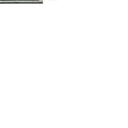
-
-
-
-
-
-
-
-
0.82
0.85
0.95
0.75
0.90
0.90
0.90
2.50
0.72
0.95
0.85
2.25
0.85
0.87
0.92
4.25
0.72
0.85
0.95
1.25
-
-
-
-