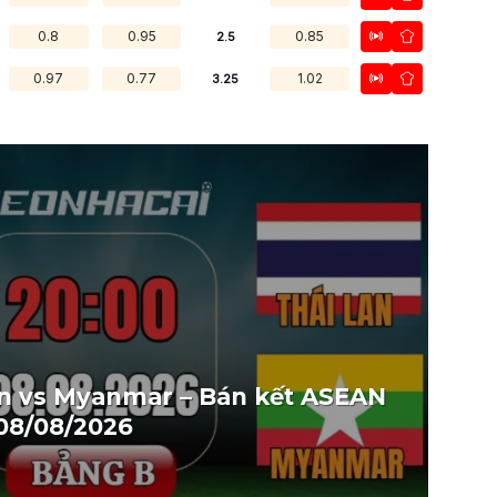
0.8
0.95
0.85
2.5
0.97
0.77
1.02
3.25
0.87
1
0.8
3.25
1.05
0.95
0.85
4.25
0.97
0.87
0.92
2.25
0.77
0.85
0.95
2.75
0.92
0.97
0.82
2.5
0.85
0.92
0.87
2.75
an vs Myanmar – Bán kết ASEAN
08/08/2026
0.95
3.4
0.2
3.5