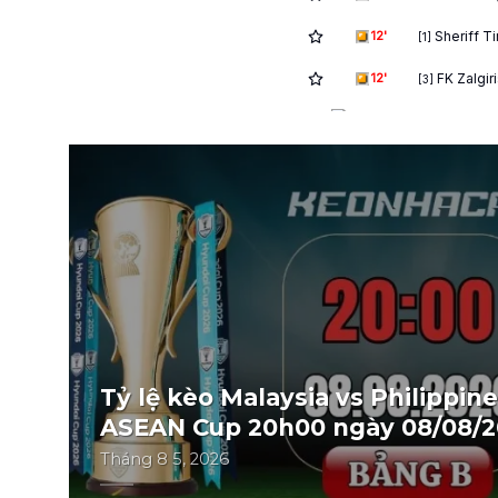
Sheriff Tira
12'
[1]
FK Zalgiris Vi
12'
[3]
EUROPA LEAGUE
Maccabi Tel
54'
[4]
Jagiellonia Bia
48'
[2]
FC Hradec Kr
12'
[6]
Lech P
12'
[3]
Lincoln Red Im
12'
[1]
Red Bull Sal
12'
[3]
Tỷ lệ kèo Malaysia vs Philippine
ARGENTINE RESERVE
ASEAN Cup 20h00 ngày 08/08/
88'
Tháng 8 5, 2026
GEORGIA EROVNULI L