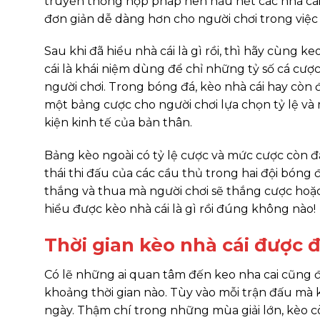
truyền thống hợp pháp nên hầu hết các nhà cái đ
đơn giản dễ dàng hơn cho người chơi trong việc 
L
12'
Sau khi đã hiểu nhà cái là gì rồi, thì hãy cùng k
PPJ/Ruoh
12'
cái là khái niệm dùng để chỉ những tỷ số cá cượ
ATLANTIC CUP
người chơi. Trong bóng đá, kèo nhà cái hay còn đ
một bảng cược cho người chơi lựa chọn tỷ lệ và
H
12'
kiện kinh tế của bản thân.
ISRAEL LIGAT LEUMI
Bảng kèo ngoài có tỷ lệ cược và mức cược còn đ
Hapoel
12'
[15]
thái thi đấu của các cầu thủ trong hai đội bóng 
12'
thắng và thua mà người chơi sẽ thắng cược hoặc
hiểu được kèo nhà cái là gì rồi đúng không nào!
Hapoel Kfar
12'
[8]
Thời gian kèo nhà cái được đ
Hapoel 
12'
[11]
Bnei Y
12'
[6]
Có lẽ những ai quan tâm đến keo nha cai cũng 
khoảng thời gian nào. Tùy vào mỗi trận đấu mà
Ironi 
12'
[14]
ngày. Thậm chí trong những mùa giải lớn, kèo 