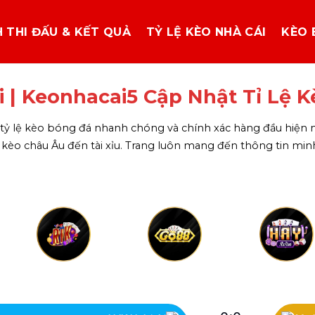
H THI ĐẤU & KẾT QUẢ
TỶ LỆ KÈO NHÀ CÁI
KÈO 
 | Keonhacai5 Cập Nhật Tỉ Lệ 
ật tỷ lệ kèo bóng đá nhanh chóng và chính xác hàng đầu hiện 
 kèo châu Âu đến tài xỉu. Trang luôn mang đến thông tin min