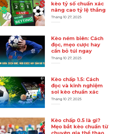
kèo tỷ số chuẩn xác
nâng cao tỷ lệ thắng
0.82
0.95
0.85
3.75
Tháng 10 27, 2025
0.8
1
0.8
3.75
Kèo ném biên: Cách
đọc, mẹo cược hay
0.8
1
0.8
1.75
cần bỏ túi ngay
Tháng 10 27, 2025
0.90
0.87
0.92
2.25
0.85
0.77
1.02
2.25
Kèo chấp 1.5: Cách
đọc và kinh nghiệm
1
0.85
0.95
2.25
soi kèo chuẩn xác
Tháng 10 27, 2025
0.87
0.92
0.87
2.5
0.85
0.9
0.9
2.75
Kèo chấp 0.5 là gì?
0.77
0.95
0.85
2
Mẹo bắt kèo chuẩn từ
chuyên gia thể thao