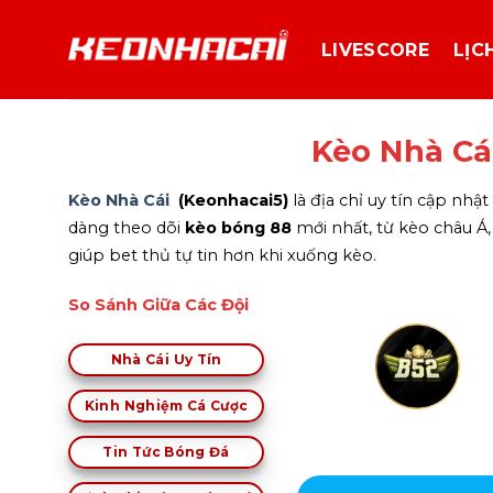
Bỏ
qua
LIVESCORE
LỊC
nội
dung
Kèo Nhà Cái
Kèo Nhà Cái
(Keonhacai5)
là địa chỉ uy tín cập nh
dàng theo dõi
kèo bóng 88
mới nhất, từ kèo châu Á,
giúp bet thủ tự tin hơn khi xuống kèo.
So Sánh Giữa Các Đội
Nhà Cái Uy Tín
Kinh Nghiệm Cá Cược
Tin Tức Bóng Đá