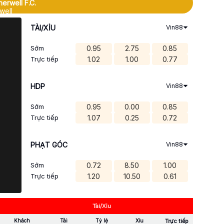
erwell F.C.
TÀI/XỈU
Vin88
0.95
2.75
0.85
Sớm
1.02
1.00
0.77
Trực tiếp
HDP
Vin88
0.95
0.00
0.85
Sớm
1.07
0.25
0.72
Trực tiếp
PHẠT GÓC
Vin88
0.72
8.50
1.00
Sớm
1.20
10.50
0.61
Trực tiếp
Tài/Xỉu
Trực tiếp
Khách
Tài
Tỷ lệ
Xỉu