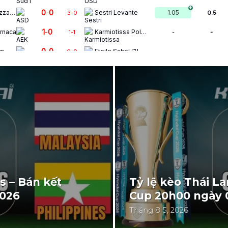
0
0
ASD Seravezza Calcio
-
Sestri Levante
1.05
3
-
0
0.5
1
0
rnaca
-
Karmiotissa Polemidion
1
-
1
-
-
0
0
sse
-
Etoile Sahel
0
-
0
-
-
[7]
3
0
 Haka
-
JIPPO
0.65
3
-
5
0.00
[4]
1
0
JaPS
-
Mikkelin Palloilijat
0.77
4
-
0
0
[6]
0
0
Youth
-
Inter Turku II
1.00
4
-
2
0.25
[10]
1
2
aro II
-
Jakobstads Bollklubb
0.97
0
-
2
-0.25
[6]
s – Bán kết
Tỷ lệ kèo Thái L
1
0
ranta
-
Mypa
1.02
1
-
0
1.25
[9]
2026
Cup 20h00 ngày 
0
0
lsinki
-
Union Plaani
0.85
1
-
2
1.25
[10]
Tháng 8 5, 2026
1
1
lantis
-
Lahden Reipas
0.85
0
-
0
0.5
[6]