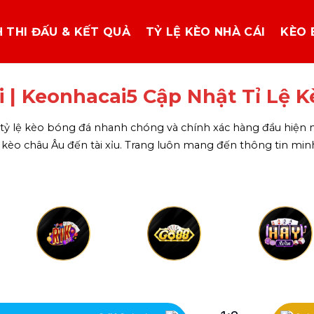
H THI ĐẤU & KẾT QUẢ
TỶ LỆ KÈO NHÀ CÁI
KÈO 
 | Keonhacai5 Cập Nhật Tỉ Lệ 
ật tỷ lệ kèo bóng đá nhanh chóng và chính xác hàng đầu hiện 
 kèo châu Âu đến tài xỉu. Trang luôn mang đến thông tin min