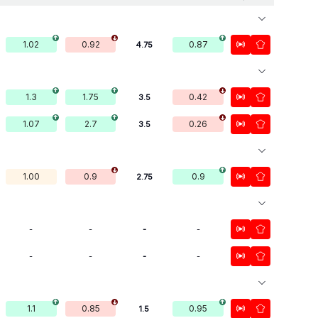
1.02
0.92
0.87
4.75
1.3
1.75
0.42
3.5
1.07
2.7
0.26
3.5
1.00
0.9
0.9
2.75
-
-
-
-
-
-
-
-
1.1
0.85
0.95
1.5