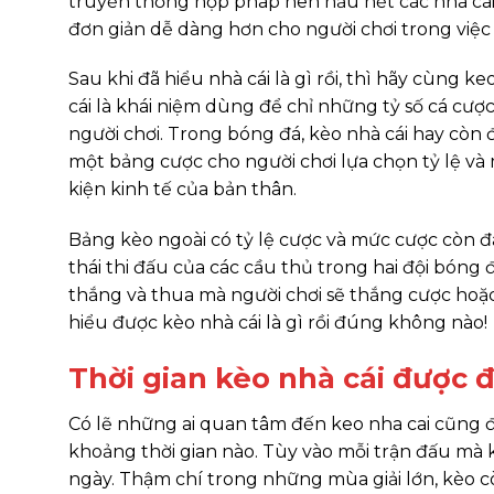
truyền thống hợp pháp nên hầu hết các nhà cái đ
đơn giản dễ dàng hơn cho người chơi trong việc 
SK Slavia Pra
88'
[9]
FC Vysočina Ji
45+14'
[4]
Sau khi đã hiểu nhà cái là gì rồi, thì hãy cùng k
cái là khái niệm dùng để chỉ những tỷ số cá cượ
FK Dukla
44'
[2]
người chơi. Trong bóng đá, kèo nhà cái hay còn đ
Slezský FC O
44'
[5]
một bảng cược cho người chơi lựa chọn tỷ lệ và
kiện kinh tế của bản thân.
1.SK Prost
44'
[14]
Bảng kèo ngoài có tỷ lệ cược và mức cược còn đ
FK Viagem Ústí nad
44'
[1]
thái thi đấu của các cầu thủ trong hai đội bóng 
FC Sellier & Bellot
44'
[12]
thắng và thua mà người chơi sẽ thắng cược hoặc
hiểu được kèo nhà cái là gì rồi đúng không nào!
CZECH THIRD LEAGU
SK L
HT
Thời gian kèo nhà cái được đ
SK Motorlet 
44'
[13]
Có lẽ những ai quan tâm đến keo nha cai cũng 
Banik Most
44'
khoảng thời gian nào. Tùy vào mỗi trận đấu mà
ngày. Thậm chí trong những mùa giải lớn, kèo 
ROMANIAN LIGA II