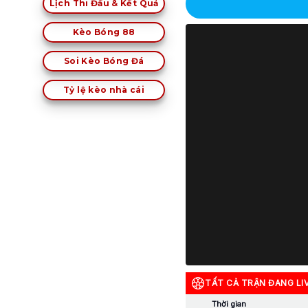
Lịch Thi Đấu & Kết Quả
Kèo Bóng 88
Soi Kèo Bóng Đá
Tỷ lệ kèo nhà cái
TẤT CẢ TRẬN ĐANG LI
Thời gian