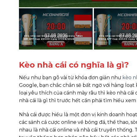
PPJ Aka
44'
[7]
HẠNG 3 ÁO
VfB Hohen
44'
[7]
Kèo nhà cái Singapore vs Indonesia – Bán
Kèo nhà cái Việt Nam vs C
kết AFF Cup 20h00 ngày 07/08/2026
bảng AFF Cup 20h00 ngày 
SVG Reic
29'
VĐQG ÁO NỮ
Kèo nhà cái có nghĩa là gì?
LASK Li
44'
[3]
RUS M-LEAGUE
Nếu như bạn gõ vài từ khóa đơn giản như
kèo n
Google, bạn chắc chắn sẽ bất ngờ với hàng loạt 
FC Rodina Moscow
85'
[5]
loại yêu thích của cánh mày râu thì kèo nhà cái
Dinamo Moscow
nhà cái là gì thì trước hết cần phải tìm hiểu xem n
44'
[8]
DIVISION 1 BA LAN
Nhà cái được hiểu là một đơn vị kinh doanh hoạ
các sảnh cá cược online về bóng đá, thể thao, sò
Polonia B
44'
[10]
nhau là nhà cái online và nhà cái truyền thống.
CHANCE NÁRODNÍ LI