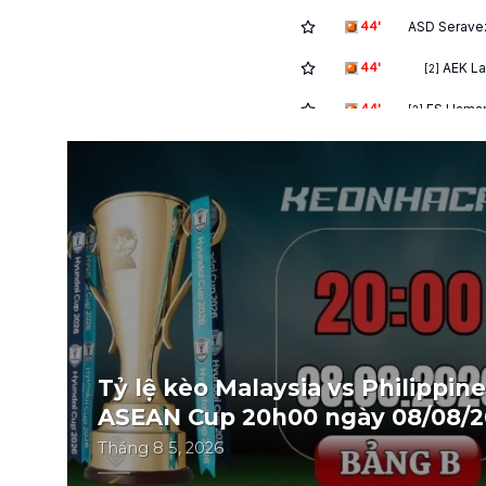
44'
AEK La
44'
[2]
ES Hamam-Sou
44'
[2]
FINNISH YKKOSLIIGA
FC
87'
[3]
HT
[5]
FINNISH YKKONEN
KuPS 
HT
[12]
FF J
HT
[3]
Tỷ lệ kèo Malaysia vs Philippine
PEPO Lappeen
44'
[2]
ASEAN Cup 20h00 ngày 08/08/
Kiffen He
44'
[1]
Tháng 8 5, 2026
At
44'
[5]