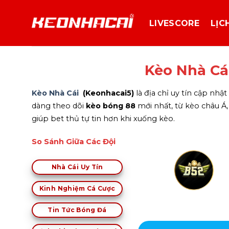
Bỏ
qua
LIVESCORE
LỊC
nội
dung
Kèo Nhà Cái
Kèo Nhà Cái
(Keonhacai5)
là địa chỉ uy tín cập nh
dàng theo dõi
kèo bóng 88
mới nhất, từ kèo châu Á,
giúp bet thủ tự tin hơn khi xuống kèo.
So Sánh Giữa Các Đội
Nhà Cái Uy Tín
Kinh Nghiệm Cá Cược
Tin Tức Bóng Đá