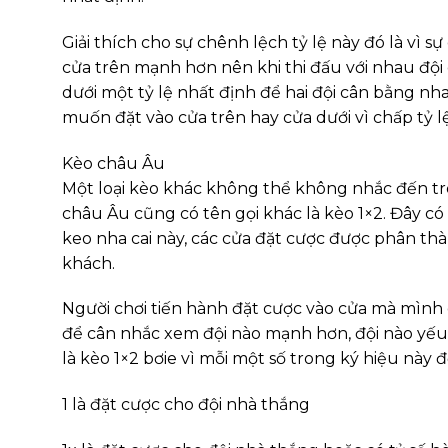
Dren V
HT
Giải thích cho sự chênh lệch tỷ lệ này đó là vì sự
cửa trên mạnh hơn nên khi thi đấu với nhau đội
NK
44'
[12]
dưới một tỷ lệ nhất định để hai đội cân bằng n
HẠNG NHẤT KAZAKH
muốn đặt vào cửa trên hay cửa dưới vì chấp tỷ l
84'
[3]
Kèo châu Âu
ESTONIAN PREMIUM L
Một loại kèo khác không thể không nhắc đến tr
châu Âu cũng có tên gọi khác là kèo 1×2. Đây có t
FC Kures
44'
[9]
keo nha cai này, các cửa đặt cược được phân thà
MOLDOVAN LIGA 1
khách.
Iskra Stal Ri
90'
[3]
Người chơi tiến hành đặt cược vào cửa mà mình
CF Univer Co
87'
[5]
để cân nhắc xem đội nào mạnh hơn, đội nào yếu 
là kèo 1×2 bơie vì mỗi một số trong ký hiệu này
National Ialo
86'
[3]
VĐQG BẮC MACEDON
1 là đặt cược cho đội nhà thắng
Shkendija Har
83'
[8]