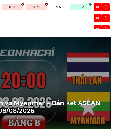
0.75
0.77
1.02
2.5
-
-
-
-
-
-
-
-
1.20
2.3
0.32
3.5
1.02
0.95
0.85
2
0.80
0.97
0.82
1.5
0.82
0.97
0.82
4.75
an vs Myanmar – Bán kết ASEAN
0.77
0.8
1
3
08/08/2026
0.95
1
0.8
2.25
0.95
0.95
0.85
5.75