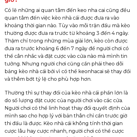
RUS D3B
Có lẽ những ai quan tâm đến keo nha cai cũng đều
quan tâm đến việc kèo nhà cái được đưa ra vào
0
0
FC Yenisey-2 Krasnoyarsk
-
Luki Energi
HT
2
-
3
khoảng thời gian nào. Tùy vào mỗi trận đấu mà kèo
GUANGXI FOOTBALL SUPER LEAGUE
thường được đưa ra trước từ khoảng 3 đến 4 ngày.
Thậm chí trong những mùa giải lớn, kèo còn được
2
0
Guangxi Liquan Tianlong
-
Laibin Yud
55'
0
-
0
[4]
đưa ra trước khoảng 6 đến 7 ngày để người chơi có
CÁC TRẬN SẮP DIỄN RA
thể cân nhắc và đặt cược vào cửa nào mà mình tin
tưởng. Nhưng người chơi cũng cần phải theo dõi
FA CUP
bảng kèo nhà cái bởi vì có thể keonhacai sẽ thay đổi
Erith Belvedere
-
Billingshurs
12:00
-
và thêm bớt tỷ lệ cho phù hợp hơn.
Worsbrough Bridge Athletic
-
Trafford
13:00
-
Thường thì sự thay đổi của kèo nhà cái phần lớn là
Northampton On Cheneck
-
Heanor To
13:00
-
do số lượng đặt cược của người chơi vào các cửa.
Người chơi có thể linh hoạt thay đổi quyết định của
Wick
-
Camberley
13:00
-
mình sao cho hợp lý với bản thân chỉ cần trước giờ
Little Common FC
-
13:00
-
thi đấu là được. Kèo nhà cái không tính thời gian
cược lâu hay cược nhanh, người chơi có thể cược
Haarlem
-
Irlam
14:00
-