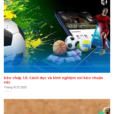
Kèo chấp 1.5: Cách đọc và kinh nghiệm soi kèo chuẩn
xác
Tháng 10 27, 2025