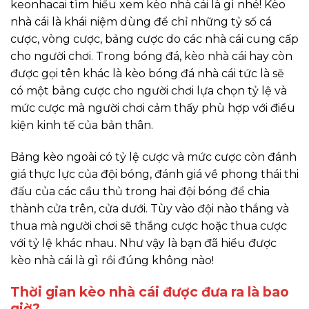
keonhacai tìm hiểu xem kèo nhà cái là gì nhé! Kèo
nhà cái là khái niệm dùng để chỉ những tỷ số cá
MYANMAR U20 LEAGUE
cược, vòng cược, bảng cược do các nhà cái cung cấp
2
1
Falcon FC U20
-
19'
0
-
0
cho người chơi. Trong bóng đá, kèo nhà cái hay còn
được gọi tên khác là kèo bóng đá nhà cái tức là sẽ
AUSTRALIA DARWIN PREMIER LEAGUE
có một bảng cược cho người chơi lựa chọn tỷ lệ và
1
4
Palmerston
-
Darwin Hea
45+4'
1
-
4
mức cược mà người chơi cảm thấy phù hợp với điều
kiện kinh tế của bản thân.
AUSTRALIA NEW SOUTH WALES WOMEN'S LEAGUE
3
0
Hills United (W)
-
84'
7
-
4
[12]
Bảng kèo ngoài có tỷ lệ cược và mức cược còn đánh
giá thực lực của đội bóng, đánh giá về phong thái thi
1
2
Sydney Olympic FC Women(w)
-
70'
2
-
2
[8]
đấu của các cầu thủ trong hai đội bóng để chia
MML W
thành cửa trên, cửa dưới. Tùy vào đội nào thắng và
thua mà người chơi sẽ thắng cược hoặc thua cược
1
0
Myawady FC Women
-
Zwekapin F
19'
0
-
1
với tỷ lệ khác nhau. Như vậy là bạn đã hiểu được
GER JBH
kèo nhà cái là gì rồi đúng không nào!
1
0
Bayern Munchen U19
-
19'
1
-
0
[6]
Thời gian kèo nhà cái được đưa ra là bao
0
0
Monchengladbach U19
-
19'
0
-
0
giờ?
[4]