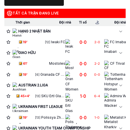
TẤT CẢ TRẬN ĐANG LIVE
Thời gian
Đội nhà
Tỉ số
Đội khách
HẠNG 2 NHẬT BẢN
0
0
Iwaki FC
-
FC Imabari
19'
2
-
0
[12]
GIAO HỮU
0
0
Mostoles
-
61'
2
-
2
0
0
Granada CF Women
-
19'
0
-
0
[6]
AUSTRIAN 2.LIGA
1
0
SKU Ertl Glas Amstetten
-
45+4'
6
-
4
[13]
UKRAINIAN FIRST LEAGUE
0
0
Polissya Zhytomyr B
-
19'
1
-
0
[13]
UKRAINIAN YOUTH TEAM CHAMPIONSHIP