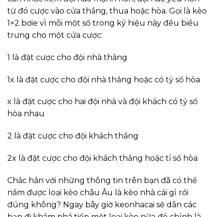
từ đó cược vào cửa thắng, thua hoặc hòa. Gọi là kèo
1×2 bơie vì mỗi một số trong ký hiệu này đều biểu
trưng cho một cửa cược:
1 là đặt cược cho đội nhà thắng
1x là đặt cược cho đội nhà thắng hoặc có tỷ số hòa
x là đặt cược cho hai đội nhà và đội khách có tỷ số
hòa nhau
2 là đặt cược cho đội khách thắng
2x là đặt cược cho đội khách thắng hoặc tỉ số hòa
Chắc hẳn với những thông tin trên bạn đã có thể
nắm được loại kèo châu Âu là kèo nhà cái gì rồi
đúng không? Ngay bây giờ keonhacai sẽ dẫn các
bạn đi khám phá tiếp một loại kèo nữa đó chính là