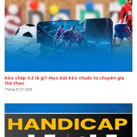
Kèo chấp 0.5 là gì? Mẹo bắt kèo chuẩn từ chuyên gia
thể thao
Tháng 10 27, 2025