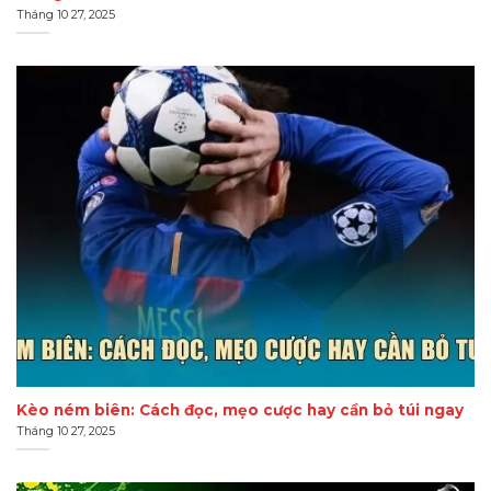
Tháng 10 27, 2025
Kèo ném biên: Cách đọc, mẹo cược hay cần bỏ túi ngay
Tháng 10 27, 2025