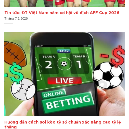
Tin tức: ĐT Việt Nam nắm cơ hội vô địch AFF Cup 2026
Tháng 7 5, 2026
Hướng dẫn cách soi kèo tỷ số chuẩn xác nâng cao tỷ lệ
thắng