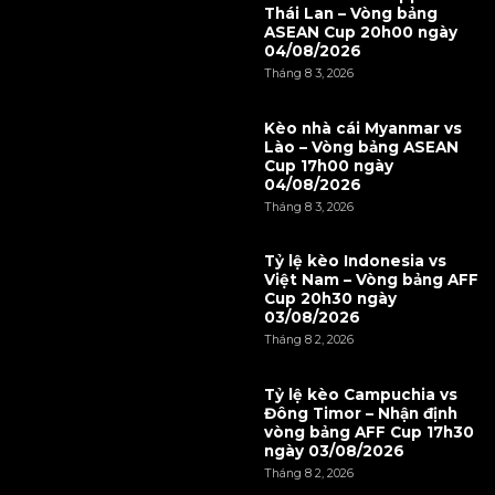
Thái Lan – Vòng bảng
ASEAN Cup 20h00 ngày
04/08/2026
Tháng 8 3, 2026
Kèo nhà cái Myanmar vs
Lào – Vòng bảng ASEAN
Cup 17h00 ngày
04/08/2026
Tháng 8 3, 2026
Tỷ lệ kèo Indonesia vs
Việt Nam – Vòng bảng AFF
Cup 20h30 ngày
03/08/2026
Tháng 8 2, 2026
Tỷ lệ kèo Campuchia vs
Đông Timor – Nhận định
vòng bảng AFF Cup 17h30
ngày 03/08/2026
Tháng 8 2, 2026