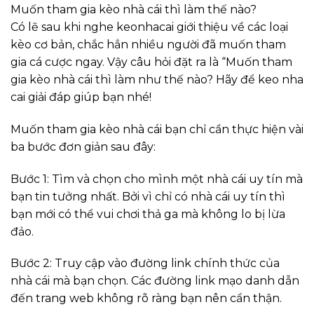
Muốn tham gia kèo nhà cái thì làm thế nào?
Có lẽ sau khi nghe keonhacai giới thiệu về các loại
kèo cơ bản, chắc hẳn nhiều người đã muốn tham
gia cá cược ngay. Vậy câu hỏi đặt ra là “Muốn tham
gia kèo nhà cái thì làm như thế nào? Hãy để keo nha
cai giải đáp giúp bạn nhé!
Muốn tham gia kèo nhà cái bạn chỉ cần thực hiện vài
ba bước đơn giản sau đây:
Bước 1: Tìm và chọn cho mình một nhà cái uy tín mà
bạn tin tưởng nhất. Bởi vì chỉ có nhà cái uy tín thì
bạn mới có thể vui chơi thả ga mà không lo bị lừa
đảo.
Bước 2: Truy cập vào đường link chính thức của
nhà cái mà bạn chọn. Các đường link mạo danh dẫn
đến trang web không rõ ràng bạn nên cẩn thận.